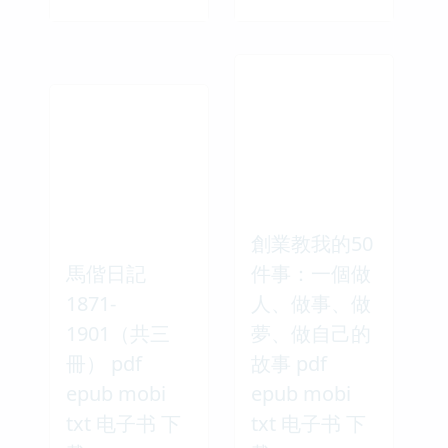
創業教我的50
馬偕日記
件事：一個做
1871-
人、做事、做
1901（共三
夢、做自己的
冊） pdf
故事 pdf
epub mobi
epub mobi
txt 电子书 下
txt 电子书 下