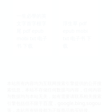
一生必學的英
文字首字根字
浮生草 pdf
尾 pdf epub
epub mobi
mobi txt 电子
txt 电子书 下
书 下载
载
本站所有内容均为互联网搜索引擎提供的公开搜
索信息，本站不存储任何数据与内容，任何内容
与数据均与本站无关，如有需要请联系相关搜索
百度
google
bing
sogou
引擎包括但不限于
，
,
,
等，本站所有链接都为正版商品购买链接。