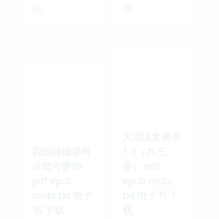
载
载
大漠謠套書卷
我的妹妹哪有
1-3（共三
這麼可愛09
冊） pdf
pdf epub
epub mobi
mobi txt 电子
txt 电子书 下
书 下载
载