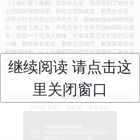
《上種紅菱下種藕》这部作品里，我感受到了她对乡
土情结的深情回望。那些古老的建筑，熟悉的乡音，
还有在时光中变迁的市井生活，都被她描绘得栩栩如
生。她笔下的上海，不再是那个光鲜亮丽的国际大都
市，而是一个充满人情味、有着厚重历史积淀的江南
小城。那些家长里短，那些生活细节，都凝聚着浓浓
的地域特色，让人仿佛能闻到空气中弥漫的江南水乡
特有的湿润气息。她对这些细节的捕捉，堪称一绝，
继续阅读 请点击这
让人不得不佩服她敏锐的观察力和深厚的文学功底。
里关闭窗口
相关视频
1966年 苗秀 - 「探紅菱」 专辑 (4首)