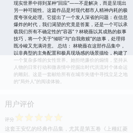
现实世界中得到某种“回应”——不是解决，而是呈现出
另一种可能性。这篇作品是对现代都市人精神内耗的极
度夸张化处理。它提出了一个发人深省的问题：在信息
爆炸的时代，我们渴望的究竟是答案，还是一个可以承
载我们所有不确定性的“容器”？林晓薇以其成熟的叙事
技巧，将一个关于“倾听”与“自我救赎”的故事，处理得
既冷峻又充满诗意。 总结： 林晓薇在这部作品集中，
以非典型的主角配置和极具现场感的场景描绘，构建了
一个复杂多维的女性世界。她拒绝廉价的煽情，坚持从
人物的日常行动和微表情中挖掘出时代洪流对个体命运
的雕刻。这是一套献给所有在城市夹缝中寻找立足之地
的“局外人”的阅读体验。
用户评价
☆
☆
☆
☆
☆
评分
这套王安忆的经典作品集，尤其是第五卷《上種紅菱