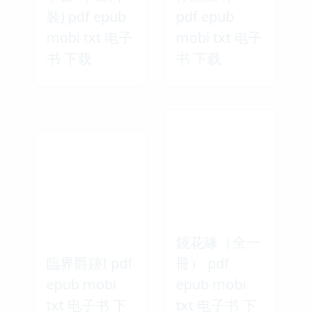
裝) pdf epub
pdf epub
mobi txt 电子
mobi txt 电子
书 下载
书 下载
鏡花緣（全一
臨界爵跡I pdf
冊） pdf
epub mobi
epub mobi
txt 电子书 下
txt 电子书 下