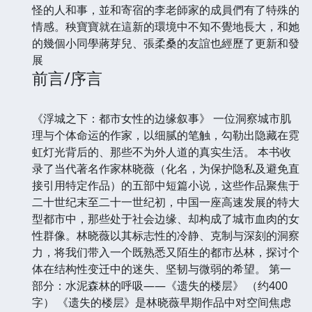
怪的人和事，並和寄宿的李老師家的成員們有了特殊的
情感。秧寶寶就在這新的環境中不知不覺地長大，和她
的幾個小同學蔣芽兒、張柔桑的友誼也經歷了更新和發
展
前言/序言
《浮城之下：都市女性的边缘叙事》 一位洞察城市肌
理与个体命运的作家，以细腻的笔触，勾勒出隐藏在霓
虹灯光背后的、那些不为外人道的真实生活。 本书收
录了当代著名作家林晓薇（化名，为保护隐私及避免直
接引用特定作品）的五部中短篇小说，这些作品聚焦于
二十世纪末至二十一世纪初，中国一座高速发展的特大
型都市中，那些处于社会边缘、却构成了城市血肉的女
性群像。林晓薇以其标志性的冷静、克制与深刻的洞察
力，将我们带入一个既熟悉又陌生的都市丛林，探讨个
体在结构性变迁中的迷失、坚韧与微弱的希望。 第一
部分：水泥森林的呼吸——《遗失的楼层》 （约400
字） 《遗失的楼层》是林晓薇早期作品中对空间焦虑