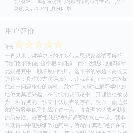
疑的精神，重新审视我们习以为常的符号世界。 [全书
页数]页，2024年[月份]出版
用户评价
☆
☆
☆
☆
☆
评分
一直以来，哲学史上的许多伟大思想家都试图解答
“我们如何知道”这个根本问题，而伽达默尔的解释学
无疑是其中一颗璀璨的明珠。这本书的标题《高達美
詮釋學：真理與方法導讀》，让我看到了一个深入探
究这一问题核心的契机。我对于“真理”在解释学中的
地位尤其感兴趣。在传统的认识论中，真理往往被视
为一种客观的、独立于认识者的存在。然而，伽达默
尔的解释学似乎挑战了这一点，将真理的达成与我们
的历史性、语言性以及“视域”紧密联系在一起。我非
常期待书中能够细致地阐释，所谓的“真理”是否在某
种程度上是我们与文本、与历史对话的结果？它又如