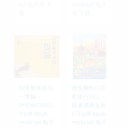
txt 电子书 下
mobi txt 电子
载
书 下载
到里斯本尋找
烤焦麵包の京
一隻貓－
都旅行日記－
SHOWCASE2
跟著感覺去旅
3 pdf epub
行3 pdf epub
mobi txt 电子
mobi txt 电子