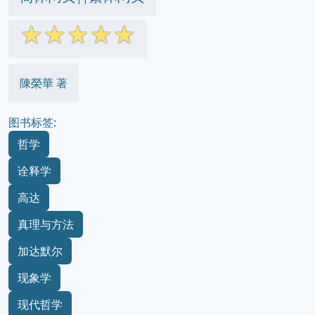
☆
☆
☆
☆
☆
陳榮華 著
图书标签:
哲学
诠释学
高达
真理与方法
加达默尔
现象学
现代哲学