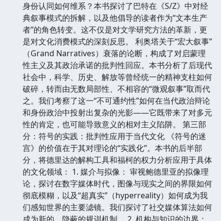
身份认同如何维系？本书探讨了巴特在《S/Z》中对经
典叙事模式的拆解，以及他倡导的读者作为“文本生产
者”的角色转变。这不仅是对文学研究方法的革新，更
是对文化消费模式的深刻反思。 利奥塔关于“宏大叙事”
（Grand Narratives）衰落的论断，构成了对启蒙理
性主义及其政治承诺的批判性回应。本书分析了后现代
社会中，科学、历史、解放等曾经统一的精神支柱如何
破碎，转而由无数局部性、不相容的“微观叙事”取而代
之。我们考察了这一“不可通约性”如何在当代政治辩论
和身份政治中投射出复杂的光影——它既带来了对多元
性的肯定，也可能导致意义的相对主义陷阱。 第三部
分：符号的实践：批判性应用于当代文化 《符号的迷
宫》的价值在于其对理论的“实践化”。本书的后半部
分，将德里达的解构工具和福柯的权力分析应用于具体
的文化领域： 1. 媒介与拟像： 审视鲍德里亚的拟像理
论，探讨在数字媒体时代，图像与现实之间的界限如何
彻底模糊，以及“超真实”（hyperreality）如何成为我
们感知世界的主要滤镜。我们探讨了社交媒体算法如何
成为新的、隐蔽的规训机制。 2. 机构与知识的边界：