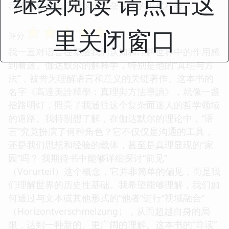
继续阅读 请点击这
我能够更好地应对这个复杂多变的现代社会。
☆
☆
☆
☆
☆
里关闭窗口
评分
我一直对语言在塑造我们认知和理解世界中的作用感
到着迷。伽达默尔的解释学，特别是他的“真理与方
法”，被誉为理解语言和意义的关键著作。这本书的
名字《高達美詮釋學：真理與方法導讀》，就像一盏
指路明灯，照亮了我通往这个复杂而迷人的哲学领域
的道路。我特别想了解，在伽达默尔的理论中，“语
言”究竟扮演了何种角色？它不仅仅是沟通的工具，
还是我们思想和经验的载体，甚至是真理显现的“家
园”吗？ 我期待书中能够详细探讨“前见”
（Vorurteil）这个概念，它并非简单的偏见，而是我
们理解世界的历史性基础。我希望能够理解，我们如
何通过与文本或其他形式的“他者”进行“视域融合”
（Horizontverschmelzung），从而超越自身的局
限，达到一种新的、更广阔的理解。这本书的“导读”