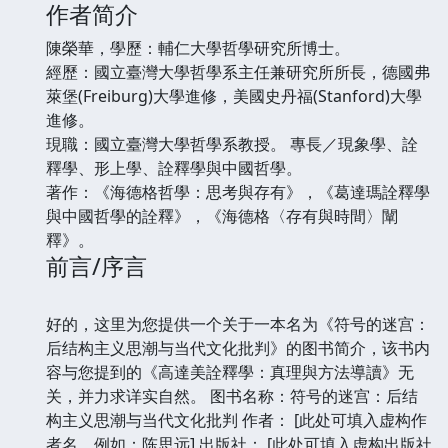
作者简介
陳榮華，學歷：輔仁大學哲學研究所博士。
經歷：國立臺灣大學哲學系主任兼研究所所長，德國弗
萊堡(Freiburg)大學進修，美國史丹福(Stanford)大學
進修。
現職：國立臺灣大學哲學系教授。 專長／現象學、詮
釋學、形上學、詮釋學與中國哲學。
著作：《海德格哲學：思考與存有》，《葛達瑪詮釋學
與中國哲學的詮釋》，《海德格〈存有與時間〉闡
釋》。
前言/序言
好的，这里为您提供一个关于一本名为《符号的迷宫：
后结构主义思潮与当代文化批判》的图书简介，该书内
容与您提到的《高達美詮釋學：真理與方法導讀》无
关，并力求详实自然。 图书名称：符号的迷宫：后结
构主义思潮与当代文化批判 作者： [此处可填入虚构作
者名，例如：陈思远] 出版社： [此处可填入虚构出版社