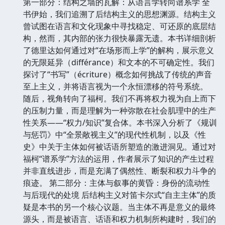
第一部分：结构之墙的瓦解：从语言学转向谱系学 全
书伊始，我们追溯了后结构主义的思想渊源。结构主义
曾试图在语言和文化现象中寻找稳定、可还原的底层结
构，然而，其内部的张力很快暴露无遗。本书详细剖析
了德里达如何通过对“在场形而上学”的解构，展示意义
的无限延异（différance）和文本的不可确定性。我们
探讨了“书写”（écriture）概念如何挑战了传统的声音
至上主义，并将语言视为一个永恒漂移的符号系统。
随后，视角转向了福柯。我们不再将权力视为自上而下
的压制力量，而是理解为一种弥散在社会肌理中的生产
性关系——“权力/知识”复合体。本书深入分析了《规训
与惩罚》中“全景敞视主义”的现代性机制，以及《性
史》中关于主体如何被话语所塑造的激进洞见。通过对
福柯“谱系学”方法的运用，作者展示了知识的产生过程
并非直线进步，而是充满了偶然性、断裂和权力斗争的
痕迹。 第二部分：主体与叙事的黄昏：身份的流动性
与后现代的处境 后结构主义对笛卡尔式“自主主体”的质
疑是本书的另一个核心议题。当主体不再是意义的最终
源头，而是被语言、话语和权力机制所构建时，我们的