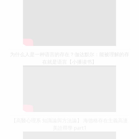
为什么人是一种语言的存在？伽达默尔：能被理解的存
在就是语言【小播读书】
【高醫心理系 知識論與方法論】 海德格存在主義高達
美詮釋學 part1