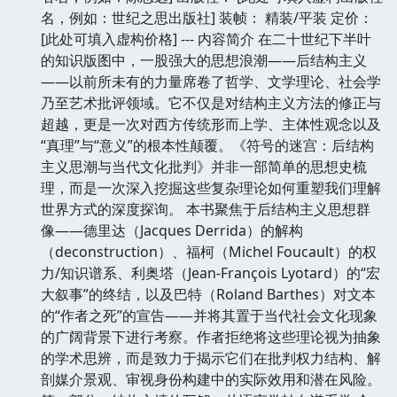
名，例如：世纪之思出版社] 装帧： 精装/平装 定价：
[此处可填入虚构价格] --- 内容简介 在二十世纪下半叶
的知识版图中，一股强大的思想浪潮——后结构主义
——以前所未有的力量席卷了哲学、文学理论、社会学
乃至艺术批评领域。它不仅是对结构主义方法的修正与
超越，更是一次对西方传统形而上学、主体性观念以及
“真理”与“意义”的根本性颠覆。《符号的迷宫：后结构
主义思潮与当代文化批判》并非一部简单的思想史梳
理，而是一次深入挖掘这些复杂理论如何重塑我们理解
世界方式的深度探询。 本书聚焦于后结构主义思想群
像——德里达（Jacques Derrida）的解构
（deconstruction）、福柯（Michel Foucault）的权
力/知识谱系、利奥塔（Jean-François Lyotard）的“宏
大叙事”的终结，以及巴特（Roland Barthes）对文本
的“作者之死”的宣告——并将其置于当代社会文化现象
的广阔背景下进行考察。作者拒绝将这些理论视为抽象
的学术思辨，而是致力于揭示它们在批判权力结构、解
剖媒介景观、审视身份构建中的实际效用和潜在风险。