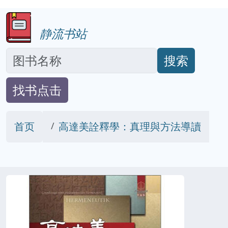
静流书站
搜索
找书点击
首页
高達美詮釋學：真理與方法導讀