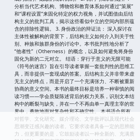
分析当代艺术机构、博物馆和教育体系如何通过“策展”
和“课程设置”来固化特定的权力视角，并试图借由后结
构主义的批判工具，揭示这些看似中立的空间内部所蕴
含的排除性逻辑。 3. 身份政治的辩证法： 深入探讨在
主体性被解构的背景下，后结构主义如何介入到关于性
别、种族和族群身份的讨论中。本书批判性地分析了
“他者性”（Otherness）的概念，以及如何避免将身份
固化为新的二元对立。 结语：穿行于意义的无限可能
《符号的迷宫》旨在引导读者掌握一套批判性的思维工
具，而非提供一套现成的答案。后结构主义并非带来虚
无主义的终点，而是开启了一个充满张力、不断被重新
协商的意义空间。本书的最终目标是培养一种审慎的阅
读习惯——学会质疑陈述背后的权力关系，识别文本结
构中的断裂与缺失，并在一个不再由单一真理主宰的世
界中，勇敢地面对复杂性和不确定性。 本书适合所有
对哲学、文化研究、媒介理论、文学批评以及现代社会
思潮变迁感兴趣的读者。它要求读者具备一定的思辨能
力，但更重要的是，它鼓励读者以一种全新的、充满质