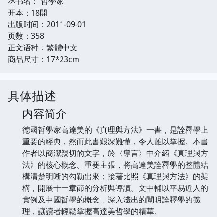
丛书名： 哲學家
开本：18開
出版时间：2011-09-01
页数：358
正文语种：繁體中文
商品尺寸：17*23cm
具体描述
内容简介
德國哲學家高達美的《真理與方法》一書，是詮釋學上
重要的經典，然而此書艱深難懂，令人難以掌握。本書
作者以簡潔親切的文字，於〈導言〉中介紹《真理與方
法》的核心概念、重要主張，將高達美詮釋學的整體結
構清楚明晰的勾勒出來；接著比照《真理與方法》的架
構，開展十一章節的分析與導讀。文中輔以平易近人的
實例及中國哲學的概念，深入淺出的闡明詮釋學的義
理，讓讀者輕鬆掌握高達美哲學的精華。