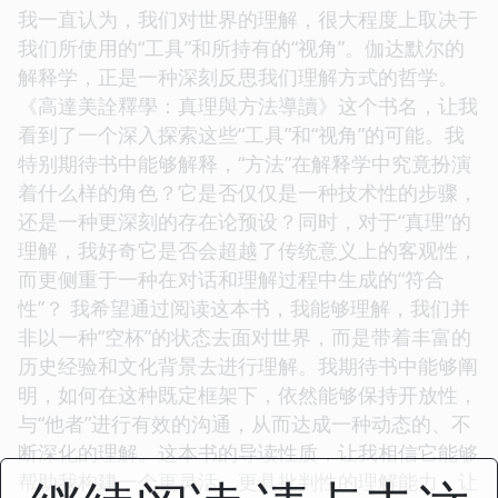
我一直认为，我们对世界的理解，很大程度上取决于
我们所使用的“工具”和所持有的“视角”。伽达默尔的
解释学，正是一种深刻反思我们理解方式的哲学。
《高達美詮釋學：真理與方法導讀》这个书名，让我
看到了一个深入探索这些“工具”和“视角”的可能。我
特别期待书中能够解释，“方法”在解释学中究竟扮演
着什么样的角色？它是否仅仅是一种技术性的步骤，
还是一种更深刻的存在论预设？同时，对于“真理”的
理解，我好奇它是否会超越了传统意义上的客观性，
而更侧重于一种在对话和理解过程中生成的“符合
性”？ 我希望通过阅读这本书，我能够理解，我们并
非以一种“空杯”的状态去面对世界，而是带着丰富的
历史经验和文化背景去进行理解。我期待书中能够阐
明，如何在这种既定框架下，依然能够保持开放性，
与“他者”进行有效的沟通，从而达成一种动态的、不
断深化的理解。这本书的导读性质，让我相信它能够
帮助我构建一个更灵活、更具批判性的理解能力，让