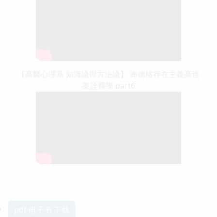
【高醫心理系 知識論與方法論】 海德格存在主義高達
美詮釋學 part6
pdf 电子书 下载