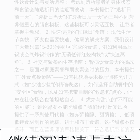
性饮食计划与灵活调整： 考虑到透析患者的身体状态
和食欲会随透析日的临近而波动，本书提供了“透析日
前一天”、“透析日当天”和“透析日后一天”的三种不同营
养侧重点的膳食模板。这些模板可以灵活互换，让患者
掌握主动权。 2. 快速便捷的“忙碌日”食谱： 现代生活
节奏快，肾友也需要快速、健康的解决方案。我们设计
了大量只需15-30分钟即可完成的食谱，例如利用高压
锅或空气炸锅制作的“无磷低钾红烧肉块”或“快速蒸
鱼”。 3. 社交与聚餐的生存指南： 肾病饮食最大的挑战
之一，是面对家庭聚餐和朋友聚会时的压力。本书提供
了“外食点餐策略”——如何礼貌地要求餐厅调整烹饪方
式（如“少油少盐”的精确表达）、如何选择自助餐中的
“安全区”食物，以及如何携带自制的“救急包”点心，让
您在社交场合也能坦然自若。 4. 烘焙与甜点的“不可能
的可能”： 谁说肾友不能吃甜点？我们经过反复试验，
提供了一系列使用代糖（如赤藓糖醇、甜菊糖）、低磷
低钾食材制作的蛋糕、饼干和布丁食谱。这些甜点不仅
美味，而且在营养师的严格把关下，符合透析患者的安
全标准，让您重拾亲手为家人制作节庆美食的喜悦。