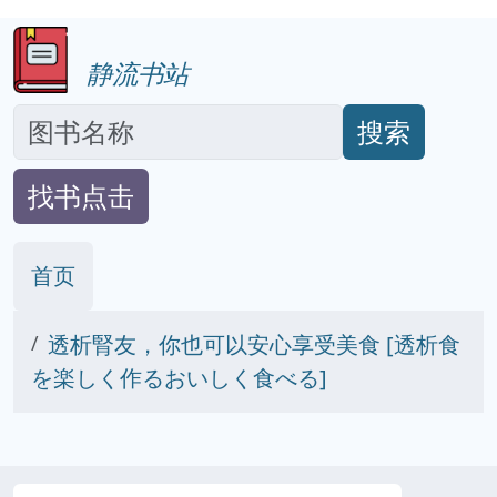
静流书站
搜索
找书点击
首页
透析腎友，你也可以安心享受美食 [透析食
を楽しく作るおいしく食べる]