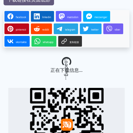
facebook
linkedin
mastodon
messenger
pinterest
reddit
telegram
twitter
viber
vkontakte
whatsapp
复制链接
Loading...
正在下载信息...