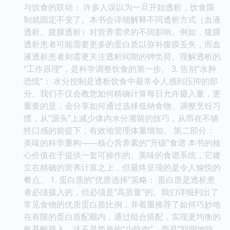
与饮食的联动： 许多人误以为一旦开始透析，饮食限
制就固定不变了。本书会详细解释不同透析方式（血液
透析、腹膜透析）对营养需求的不同影响。例如，腹膜
透析患者可能需要更多的蛋白质以弥补腹膜丢失，而血
液透析患者则需更关注透析间期的钾负荷。理解透析的
“工作原理”，是科学调整饮食的第一步。 3. 告别“水肿
恐慌”： 水分控制是透析饮食中最常令人感到压抑的部
分。我们不仅会教您如何精确计算每日允许摄入量，更
重要的是，会分享如何通过选择低钠食物、调整烹饪习
惯，从“源头”上减少体内水分潴留的技巧，从而在不牺
牲口感的前提下，有效地管理体重增加。 第二部分：
美味的科学重构——核心营养素的“升级”食谱 本书的核
心价值在于提供一套可操作的、美味的食谱系统，它建
立在精确的营养计算之上，但最终呈现的是令人愉悦的
餐点。 1. 蛋白质的“优质选择”策略： 蛋白质是透析患
者必须摄入的，但必须是“高质量”的。我们详细列出了
常见食物的优质蛋白质比例，并着重推荐了如何巧妙地
在有限的蛋白质配额内，通过组合搭配，实现更均衡的
氨基酸摄入。这不是简单的“少吃肉”，而是“聪明地吃