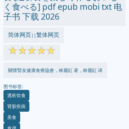
く食べる] pdf epub mobi txt 电
子书 下载 2026
简体网页
繁体网页
||
☆
☆
☆
☆
☆
關懷腎友健康食療協會，林麗紅 著，林麗紅 译
图书标签:
透析饮食
肾脏疾病
美食
食谱