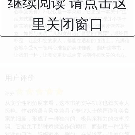
继续阅读 请点击这
结语：您餐桌上的营养伙伴 《透析腎友，你也可以安
心享受美食》不仅仅是一本菜谱，它更是一本关于“生
里关闭窗口
活方式重建”的手册。我们相信，科学的管理并不等于
痛苦的牺牲。通过这本书，您将学会如何解读营养标
签，如何与厨房工具和食材进行智慧的“博弈”，最终目
标是：让您和您的家人，都能在透析的道路上，充满信
心地享受每一顿精心准备的美味佳肴。 翻开这本书，
让我们一起，让餐桌重新成为充满期待和欢笑的地方。
用户评价
☆
☆
☆
☆
☆
评分
从文学性的角度来看，这本书的文字功底也着实令人
惊艳。作者的语言风格兼具了专业人士的严谨和美食
家的细腻，形成了一种独特的、极具亲和力的叙事腔
调。它避免了那种矫揉造作的煽情，而是用一种近乎
对话的口吻，娓娓道来。例如，在描述某一道看似简