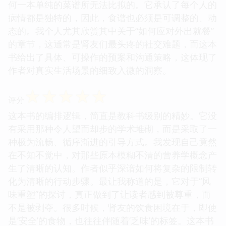
何一本单纯的菜谱所无法比拟的。它承认了每个人的
病情都是独特的，因此，食谱也必须是可调整的、动
态的。我个人尤其欣赏其中关于“如何应对外出就餐”
的章节，这通常是肾友们最头疼的社交难题，而这本
书给出了具体、可操作的预案和沟通策略，这体现了
作者对真实生活场景的细致入微的洞察。
☆
☆
☆
☆
☆
评分
这本书的编排逻辑，简直是教科书级别的精妙。它没
有采用那种令人望而却步的学术堆砌，而是采取了一
种极为流畅、循序渐进的引导方式。我发现自己竟然
在不知不觉中，对那些原本模糊不清的营养学概念产
生了清晰的认知。作者似乎深谙如何将复杂的限制转
化为清晰的行动步骤。最让我称道的是，它对于“风
味重塑”的探讨，真正做到了让读者感到被尊重，而
不是被剥夺。很多时候，肾友的饮食困境在于，即使
是‘安全’的食物，也往往伴随着‘乏味’的标签。这本书