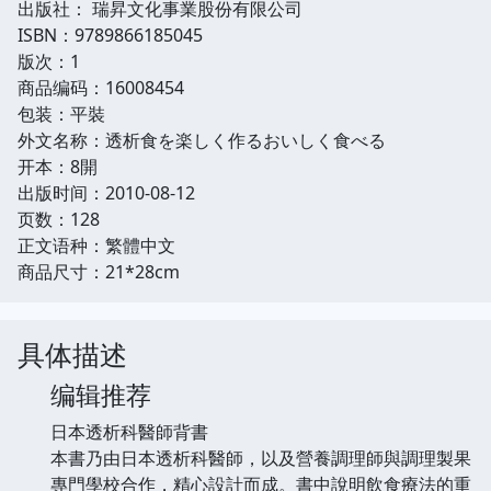
出版社： 瑞昇文化事業股份有限公司
ISBN：9789866185045
版次：1
商品编码：16008454
包装：平裝
外文名称：透析食を楽しく作るおいしく食べる
开本：8開
出版时间：2010-08-12
页数：128
正文语种：繁體中文
商品尺寸：21*28cm
具体描述
编辑推荐
日本透析科醫師背書
本書乃由日本透析科醫師，以及營養調理師與調理製果
專門學校合作，精心設計而成。書中說明飲食療法的重