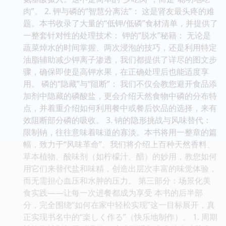
肉”。 2. 钾与磷的“智慧分离法”： 这是肾友最头疼的难
题。本书收录了大量的“低钾/低磷”食材清单，并提供了
一整套针对性的处理技术： 钾的“脱水”秘籍： 无论是
蔬菜焯水的时间掌握、两次浸泡的技巧，还是利用特定
油脂辅助减少钾离子渗透，我们都提供了详尽的图文步
骤，确保即使是高钾水果，在正确处理后也能适度享
用。 磷的“隐藏”与“阻断”： 我们不仅会教您避开食品添
加剂中隐藏的磷酸盐，更会介绍天然食物中磷的分布特
点，并着重介绍如何利用餐中或餐后饮品的选择，来有
效阻断部分磷的吸收。 3. 钠的隐形挑战与风味替代：
限制钠，往往意味着味道的寡淡。本书将用一整章的篇
幅，致力于“风味革命”。我们将介绍上百种天然香料、
草本植物、酸味剂（如柠檬汁、醋）的妙用，教您如何
用它们来替代盐和味精，创造出层次丰富的味觉体验，
而无需担心血压和水肿的压力。 第三部分：场景化美
食实践——让每一次进餐都成为享受 本书的后半部
分，完全围绕“如何在家中轻松实现”这一目标展开，真
正实现书名中的“楽しく作る”（快乐地制作）。 1. 周期