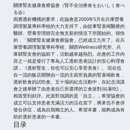
關懷腎友健康食療協會（腎不全治療食をおいしく食べ
る会）
因應透析機構的要求，此協會是2000年5月在兵庫營養
調理製菓專科學校的大力支持下，由從事腎衰竭醫療的
醫師、營養管理師完全無支薪的情況下所開始的。很快
的，「關懷腎友健康食療協會」已經成立九年了。在兵
庫營養調理製菓專科學校、關西Wellness研究所、兵
庫縣腎友會的協助下，活動越來越熱烈。此會的工作內
容之一就是發行了專為人工透析患者設計的安心料理食
譜，《透析腎友，你也可以安心享受美食》。 現在也
在一流的飯店開辦由一流的主廚所負責的腎衰竭飲食．
透析飲食的試吃會。五十場的紀念活動中，在紀念演講
會之後舉辦了由患者自己所選擇的立食派對(站著吃)，
相當受到好評。此派對強調的是「自立」，希望協會的
成立可以支持患者充滿活力的活在當下，將來也不會併
發合併症，成為自我獨立的人。希望本書，能夠成為有
助於透析患者的一本書。
目录