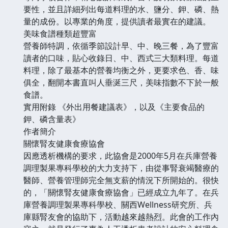
要性，並且詳細列出每道料理的水、鹽分、鉀、磷、熱
量的成份。以專業的角度，提供讀者最實在的建議。
美味食譜種類超豐富
營養師特調，依循季節設計早、中、晚三餐，為了豐富
讀者的口味，貼心收錄日、中、西式三大類料理。每道
料理，除了最基本的營養均衡之外，更要求色、香、味
俱全，翻開本書直叫人垂涎三尺，美味指數不下於一般
食譜。
實用附錄 《外出用餐建議表》，以及《主要食品的
鉀、磷含量表》
作者簡介
關懷腎友健康食療協會
因應透析機構的要求，此協會是2000年5月在兵庫營養
調理製果專科學校的大力支持下，由從事腎衰竭醫療的
醫師、營養管理師完全無支薪的情況下所開始的。很快
的，「關懷腎友健康食療協會」已經成立九年了。在兵
庫營養調理製果專科學校、關西Wellness研究所、兵
庫縣腎友會的協助下，活動越來越熱烈。此會的工作內