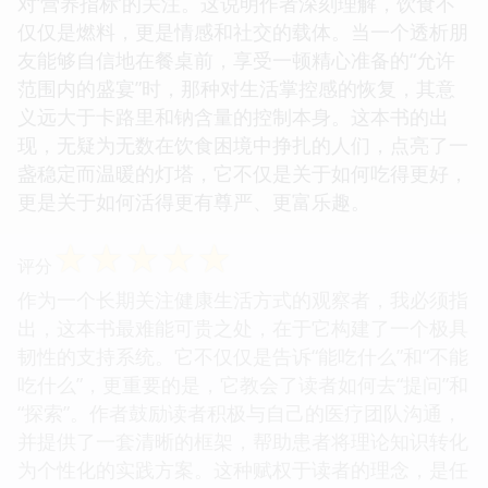
对‘营养指标’的关注。这说明作者深刻理解，饮食不
仅仅是燃料，更是情感和社交的载体。当一个透析朋
友能够自信地在餐桌前，享受一顿精心准备的“允许
范围内的盛宴”时，那种对生活掌控感的恢复，其意
义远大于卡路里和钠含量的控制本身。这本书的出
现，无疑为无数在饮食困境中挣扎的人们，点亮了一
盏稳定而温暖的灯塔，它不仅是关于如何吃得更好，
更是关于如何活得更有尊严、更富乐趣。
☆
☆
☆
☆
☆
评分
作为一个长期关注健康生活方式的观察者，我必须指
出，这本书最难能可贵之处，在于它构建了一个极具
韧性的支持系统。它不仅仅是告诉“能吃什么”和“不能
吃什么”，更重要的是，它教会了读者如何去“提问”和
“探索”。作者鼓励读者积极与自己的医疗团队沟通，
并提供了一套清晰的框架，帮助患者将理论知识转化
为个性化的实践方案。这种赋权于读者的理念，是任