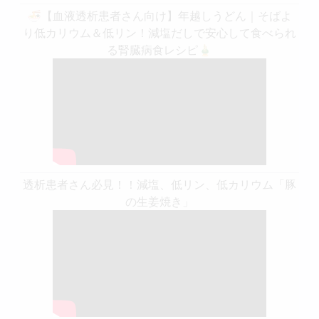
🍜【血液透析患者さん向け】年越しうどん｜そばよ
り低カリウム＆低リン！減塩だしで安心して食べられ
る腎臓病食レシピ🎍
透析患者さん必見！！減塩、低リン、低カリウム「豚
の生姜焼き」