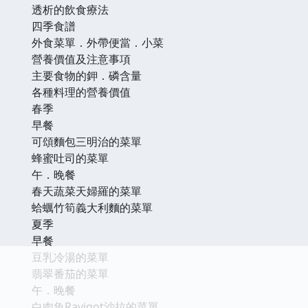
透析的飲食療法
四季食譜
外食菜單．外帶便當．小菜
營養價值及注意事項
主要食物的鉀．磷含量
各種料理的營養價值
春季
早餐
可頌麵包三明治的菜單
蜂蜜吐司的菜單
午．晚餐
春天蔬菜天婦羅的菜單
蛤蠣竹筍義大利麵的菜單
夏季
早餐
豆乳冷湯的菜單
翡翠番茄的菜單
午．晚餐
白肉魚Ravigot沙拉的菜單