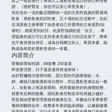
容之一就是發行了專為人工透析患者設計的安心料理食
譜，《透析腎友，你也可以安心享受美食》。
現在也在一流的飯店開辦由一流的主廚所負責的腎衰竭
飲食．透析飲食的試吃會。五十場的紀念活動中，在紀
念演講會之後舉辦了由患者自己所選擇的立食派對(站
著吃)，相當受到好評。此派對強調的是「自立」，希
望協會的成立可以支持患者充滿活力的活在當下，將來
也不會併發合併症，成為自我獨立的人。希望本書，能
夠成為有助於透析患者的一本書。
内容简介
營養師美味特調，68套餐 200道菜
即使要洗腎，日子還是過得有滋有味！
由於腎臟無法發揮功能，蛋白質的代謝產物如：水、
鉀、磷就只能靠透析排出體外，所以透析患者比起一般
人，在飲食上有諸多限制。然而要維持好的身體狀態，
就要有足夠的能量。因此飲食控制並非吃得越少越好，
而是藉由營養管理來維持健康生活。本書由日本專業營
養師與醫師合作，統整多年來的臨床經驗，以兼顧健康
與美味為宗旨，設計出這本，專為為腎友量身訂作的美