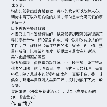
味食譜。
均衡的營養能使身體強健，美味的飲食可以鼓舞人心。
期待本書可以利用食物的力量，幫助患者充滿元氣的度
過每一天！
日本透析科醫師背書
本書乃由日本透析科醫師，以及營養調理師與調理製菓
専門學校合作，精心設計而成。書中說明飲食療法的重
要性，並且詳細列出每道料理的水、鹽分、鉀、磷、熱
量的成份。以專業的角度，提供讀者最實在的建議。
美味食譜種類超豐富
營養師特調，依循季節設計早、中、晚三餐，為了豐富
讀者的口味，貼心收錄日、中、西式三大類料理。每道
料理，除了最基本的營養均衡之外，更要求色、香、味
俱全，翻開本書直叫人垂涎三尺，美味指數不下於一般
食譜。
實用附錄 《外出用餐建議表》，以及《主要食品的
鉀、磷含量表》
作者简介