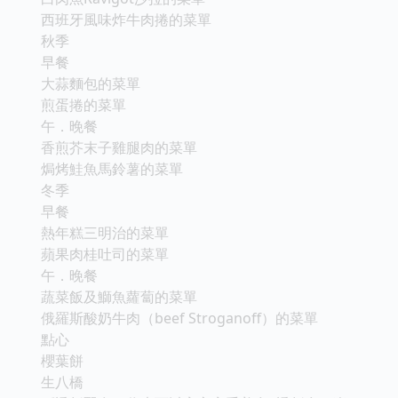
西班牙風味炸牛肉捲的菜單
秋季
早餐
大蒜麵包的菜單
煎蛋捲的菜單
午．晚餐
香煎芥末子雞腿肉的菜單
焗烤鮭魚馬鈴薯的菜單
冬季
早餐
熱年糕三明治的菜單
蘋果肉桂吐司的菜單
午．晚餐
蔬菜飯及鰤魚蘿蔔的菜單
俄羅斯酸奶牛肉（beef Stroganoff）的菜單
點心
櫻葉餅
生八橋