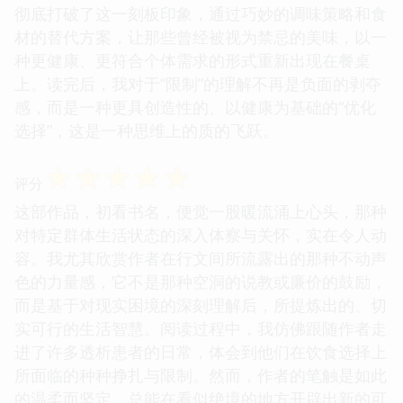
彻底打破了这一刻板印象，通过巧妙的调味策略和食
材的替代方案，让那些曾经被视为禁忌的美味，以一
种更健康、更符合个体需求的形式重新出现在餐桌
上。读完后，我对于“限制”的理解不再是负面的剥夺
感，而是一种更具创造性的、以健康为基础的“优化
选择”，这是一种思维上的质的飞跃。
☆
☆
☆
☆
☆
评分
这部作品，初看书名，便觉一股暖流涌上心头，那种
对特定群体生活状态的深入体察与关怀，实在令人动
容。我尤其欣赏作者在行文间所流露出的那种不动声
色的力量感，它不是那种空洞的说教或廉价的鼓励，
而是基于对现实困境的深刻理解后，所提炼出的、切
实可行的生活智慧。阅读过程中，我仿佛跟随作者走
进了许多透析患者的日常，体会到他们在饮食选择上
所面临的种种挣扎与限制。然而，作者的笔触是如此
的温柔而坚定，总能在看似绝境的地方开辟出新的可