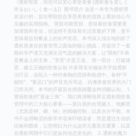
《透析腎友，你也可以安心享受美食 [透析食を楽しく
作るおいしく食べる]》图书简介 这是一本专为透析肾
友设计的，旨在帮助您在享受美食的道路上重拾信心与
乐趣的实用指南。 肾脏功能受损，意味着饮食需要更
加谨慎和专业，但这绝不意味着生活质量的下降，更不
意味着告别餐桌上的欢声笑语。本书深入浅出地剖析了
透析患者在饮食管理上面临的核心挑战，并提供了一套
既科学严谨又充满生活气息的解决方案，让“限制”不再
是餐桌上的主角，“享受”才是王道。 第一部分：打破迷
思，建立正确的饮食认知 许多肾友在确诊并开始透析
治疗后，会陷入一种对食物的恐惧和焦虑中。各种“不
能吃”、“要忌口”的声音充斥耳边，仿佛美食世界的大门
已经关闭。本书的开篇旨在彻底颠覆这种消极认知。 1.
肾病饮食的“黄金三角”： 我们将清晰地界定透析期饮食
管理中的三大核心要素——蛋白质的合理摄入、电解质
（尤其是钾、磷、钠）的精确控制，以及水分平衡。本
书不会用晦涩的医学术语来吓唬读者，而是通过生动的
比喻和图表，让您明白为什么这些元素至关重要，以及
在透析周期中它们是如何动态变化的。 2. 透析的魔力