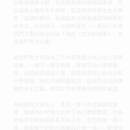
好幾個漢學大師，包括林西莉的恩師高本漢，所
以瑞典人懂中文不稀奇，甚至研究甲骨文也不稀
奇，讓我吃驚的，是我從來沒有看過誰用林西莉
的方法，介紹漢字，介紹甲骨文（一直到三年後
我們才看到唐諾出版了他的《文字的故事》，也
是講甲骨文的書）。
她把甲骨文視為為三千年前華夏大地上的人類學
描繪，一個字一個字推敲，那個字為什麼那麼
寫，具體的意義是什麼，跟當時商朝人的生活有
什麼關係。她在中國到處探訪，從俗民生活到博
物館出土文獻，尋找文字和實物的關聯和參證。
例如她在大運河上，看見一葉小舟從她眼前划
過，她就明白甲骨文的舟字為什麼那麼寫，因為
那個舟字和她眼前看見的小舟，造型簡直一模一
樣，連船艙中的防水隔艙設計都一樣——她發現