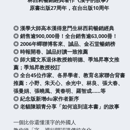
原書出版27周年，在台出版10周年
◎ 漢學大師高本漢得意門生林西莉暢銷經典
◎ 銷售逾900,000冊！全台銷售逾63,000冊！
◎ 2006年蟬聯博客來、誠品、金石堂暢銷榜
◎ 時報開卷、誠品好讀一致推薦
◎ 師大國文系退休教授賴明德、季旭昇專文推
薦；季旭昇教授校訂
◎ 全台45位作家、各界學者、教育名家聯合背書
推薦：小野、朱天心、余光中、林良、張大春、
張曼娟、張曉風、黃春明、羅智成……等
◎ 紀念版新增du家作者新序
◎ 老貓陳穎青分享「如何追到這本書」的故事
一個比你還懂漢字的外國人
教你從「字」裡行間認識傳統文化