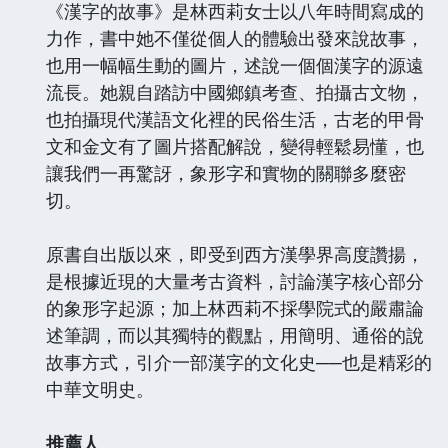
《漢字的故事》是林西莉女士以八年時間寫成的
力作，書中她不僅從個人的體驗出發來說故事，
也用一幅幅生動的圖片，述說一個個漢字的源遠
流長。她親自踏訪中國鄉鎮考查、拍攝古文物，
也拍攝現代漢語文化裡的民俗生活，古老的甲骨
文和金文有了圖片搭配解說，變得輕鬆易懂，也
讓我們一再驚訝，象形字和實物的關聯多麼密
切。
原書自出版以來，即受到西方漢學界高度讚揚，
是根據近現的大量考古資料，討論漢字核心部分
的象形字起源；加上林西莉不採學院式的嚴肅論
述筆調，而以其獨特的觀點，用簡明、通俗的說
故事方式，引介一部漢字的文化史──也是精彩的
中華文明史。
推薦人