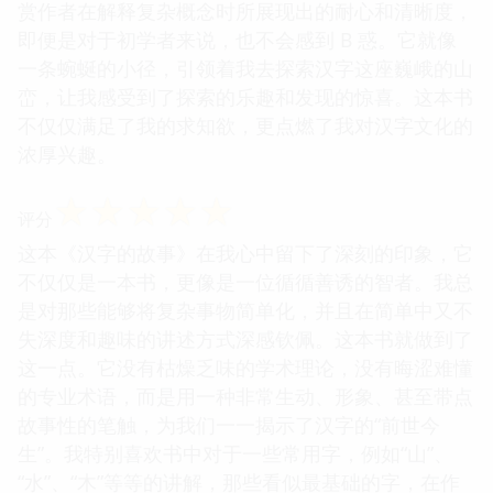
赏作者在解释复杂概念时所展现出的耐心和清晰度，
即便是对于初学者来说，也不会感到 B 惑。它就像
一条蜿蜒的小径，引领着我去探索汉字这座巍峨的山
峦，让我感受到了探索的乐趣和发现的惊喜。这本书
不仅仅满足了我的求知欲，更点燃了我对汉字文化的
浓厚兴趣。
☆
☆
☆
☆
☆
评分
这本《汉字的故事》在我心中留下了深刻的印象，它
不仅仅是一本书，更像是一位循循善诱的智者。我总
是对那些能够将复杂事物简单化，并且在简单中又不
失深度和趣味的讲述方式深感钦佩。这本书就做到了
这一点。它没有枯燥乏味的学术理论，没有晦涩难懂
的专业术语，而是用一种非常生动、形象、甚至带点
故事性的笔触，为我们一一揭示了汉字的“前世今
生”。我特别喜欢书中对于一些常用字，例如“山”、
“水”、“木”等等的讲解，那些看似最基础的字，在作