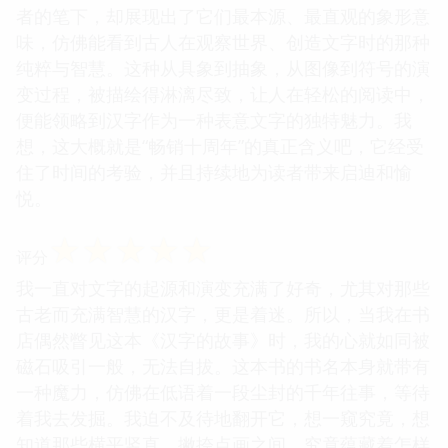
者的笔下，却展现出了它们最本源、最直观的象形意
味，仿佛能看到古人在观察世界、创造文字时的那种
纯粹与智慧。这种从具象到抽象，从图像到符号的演
变过程，被描绘得淋漓尽致，让人在轻松的阅读中，
便能领略到汉字作为一种表意文字的独特魅力。我
想，这大概就是“畅销十周年”的真正含义吧，它经受
住了时间的考验，并且持续地为读者带来启迪和愉
悦。
☆
☆
☆
☆
☆
评分
我一直对文字的起源和演变充满了好奇，尤其对那些
古老而充满智慧的汉字，更是着迷。所以，当我在书
店偶然瞥见这本《汉字的故事》时，我的心就如同被
磁石吸引一般，无法自拔。这本书的书名本身就带有
一种魔力，仿佛在低语着一段尘封的千年往事，等待
着我去发掘。我迫不及待地翻开它，想一窥究竟，想
知道那些横平竖直、撇捺点画之间，究竟蕴藏着怎样