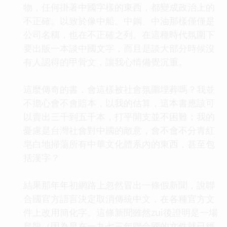
物，任何掛著中國字樣的東西，都變成政治上的
不正確。以致於像中船、中鋼、中油那樣僅僅是
公司名稱，也在不正確之列。在這種時代氛圍下
要出版一本談中國文字，而且是談大部分時候沒
有人認得的甲骨文，讓我心情備覺沉重。
這麼傳奇的書，會這樣被社會氛圍埋葬嗎？我並
不擔心會不會賠本，以我的估算，這本書應該可
以賣出三千到五千本，打平開支並不困難；我的
憂慮是台灣社會對中國的敵意，會不會不分青紅
皂白地掃蕩所有中華文化體系內的東西，甚至包
括漢字？
結果那年年初網路上忽然冒出一條假新聞，說聯
合國官方語言決定取消傳統中文，在各種官方文
件上改用簡化字。這條新聞雖然zui後證明是一場
烏龍（因為早在一九七三年聯合國的文件就已經