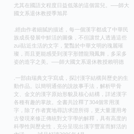
尤其在國語文程度日益低落的這個當兒。──師大
國文系退休教授季旭昇
.經由作者細膩的描述，每一個漢字都成了中華民
族成長發展中鮮活的圖像，不但讓世人透過這些
zui
貼近生活的文字，驚豔於中華文明的瑰麗璀
璨，而且更能感受到漢字形體龍飛鳳舞，多采多
姿的造字之美。──師大國文系退休教授賴明德
.一部由瑞典文字寫成，探討漢字結構與歷史的生
動作品。以簡明通俗的說故事手法，解析甲骨
文、金文的漢字原始形貌及核心結構，詳述漢字
各種有趣的掌故。全書共詮釋了304個常用漢
字，除了作者實地尋訪求證所得，更大量運用考
古發現來修正傳統對文字學的解釋，具有高度的
科學性與歷史性，充分呈現出漢字豐富而鮮活的