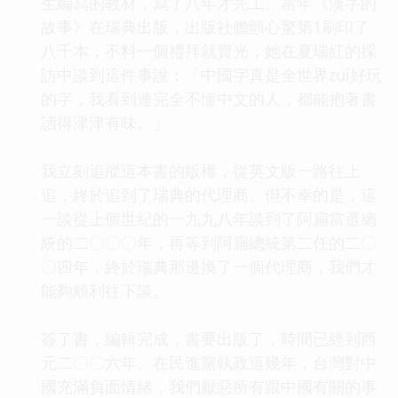
生編寫的教材，寫了八年才完工。當年《漢字的
故事》在瑞典出版，出版社膽顫心驚第1刷印了
八千本，不料一個禮拜就賣光，她在夏瑞紅的採
訪中談到這件事說：「中國字真是全世界
zui
好玩
的字，我看到連完全不懂中文的人，都能抱著書
讀得津津有味。」
我立刻追蹤這本書的版權，從英文版一路往上
追，終於追到了瑞典的代理商。但不幸的是，這
一談從上個世紀的一九九八年談到了阿扁當選總
統的二〇〇〇年，再等到阿扁總統第二任的二〇
〇四年，終於瑞典那邊換了一個代理商，我們才
能夠順利往下談。
簽了書，編輯完成，書要出版了，時間已經到西
元二〇〇六年。在民進黨執政這幾年，台灣對中
國充滿負面情緒，我們厭惡所有跟中國有關的事