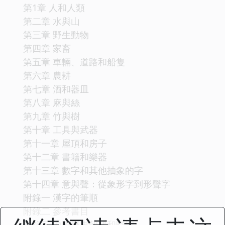
第1章 人和人類
第二章 水與山
第三章 野生動物
第四章 家畜
第五章 車輛、道路和船隻
第六章 農耕
第七章 酒和器皿
第八章 麻與絲
第九章 竹與樹
第十章 工具與武器
第十一章 屋頂和房子
第十二章 書籍和樂器
第十三章 數字和其他抽象的字
第十四章 意與聲：從象形字到形聲字
附錄一 漢字的筆順
附錄二 參考書目
附錄三 中國歷史朝代和時期