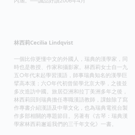
內涵。──誠品好讀2006年4月
作者簡介
林西莉Cecilia Lindqvist
一個比你更懂中文的外國人，瑞典的漢學家，同
時也是教授、作家和攝影家。林西莉女士自一九
五○年代末起學習漢語，師事瑞典知名的漢學巨
擘高本漢；六○年代初曾留學北京大學，之後並
多次造訪中國。旅居亞洲和拉丁美洲多年之後，
林西莉回到瑞典擔任專職漢語教師，課餘除了寫
作專書介紹漢語及中華文化，也為瑞典電視台製
作多部相關的專題節目。另著有《古琴：瑞典漢
學家林西莉邂逅我們的三千年文化》一書。