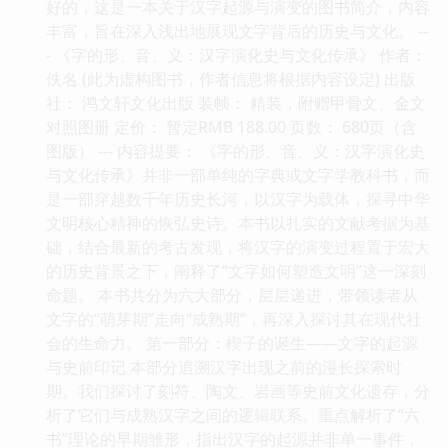
好的，这是一本关于汉字起源与演变的图书简介，内容
丰富，旨在深入浅出地展现文字背后的历史与文化。 --
- 《字的形、音、义：汉字演化史与文化传承》 作者：
佚名 (此为虚构图书，作者信息将根据内容设定) 出版
社： 鸿文轩文化出版 装帧： 精装，附赠甲骨文、金文
对照图册 定价： 暂定RMB 188.00 页数： 680页（含
图版） --- 内容提要： 《字的形、音、义：汉字演化史
与文化传承》并非一部单纯的字典或文字学教科书，而
是一部穿越数千年历史长河，以汉字为载体，探寻中华
文明核心精神的恢弘史诗。本书以扎实的文献考据为基
础，结合最新的考古发现，将汉字的演变过程置于宏大
的历史背景之下，阐释了“文字如何塑造文明”这一深刻
命题。 本书共分为六大部分，层层递进，带领读者从
文字的“萌芽期”走向“成熟期”，再深入探讨其在现代社
会的生命力。 第一部分：楔子的诞生——文字的起源
与史前印记 本部分追溯汉字出现之前的漫长探索时
期。我们探讨了刻符、陶文、岩画等史前文化遗存，分
析了它们与成熟汉字之间的逻辑联系。重点解析了“六
书”理论的早期雏形，指出汉字的起源并非单一事件，