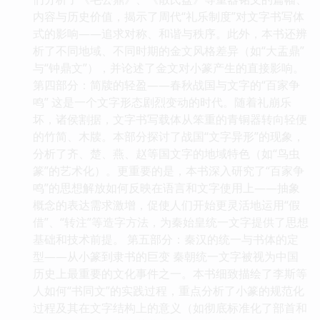
内容与历史价值，揭示了周代“礼乐制度”对文字书写体
式的影响——追求对称、和谐与秩序。此外，本书还辨
析了不同地域、不同时期的金文风格差异（如“大盂鼎”
与“钟鼎文”），并论述了金文对小篆产生的直接影响。
第四部分：简牍的轻盈——春秋战国与文字的“百家争
鸣” 这是一个文字形态剧烈变动的时代。随着礼崩乐
坏，诸侯割据，文字书写载体从笨重的青铜器转向轻便
的竹简、木牍。本部分探讨了战国“文字异形”的现象，
分析了齐、楚、燕、赵等国文字的地域特色（如“鸟虫
篆”的艺术化）。更重要的是，本书深入研究了“百家争
鸣”的思想解放如何反映在语言和文字使用上——抽象
概念的表达需求激增，促使人们开始更灵活地运用“假
借”、“转注”等造字方法，为秦始皇统一文字提供了思想
基础和技术前提。 第五部分：秦汉的统一与书体的定
型——从小篆到隶书的巨变 秦朝统一文字被视为中国
历史上最重要的文化事件之一。本书细致描绘了李斯等
人如何“书同文”的实践过程，重点分析了小篆的规范化
过程及其在文字结构上的意义（如彻底标准化了部首和