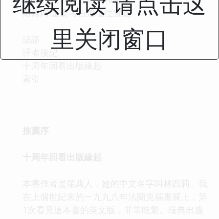
继续阅读 请点击这
附錄四 重要考古遺址位置圖
里关闭窗口
誌謝
譯者後記
十周年回看出版緣起
索引
序
推薦序
十周年回看出版緣起
本書作者是瑞典人，她的中文名字叫林西莉。我
在上個世紀末的一九九八年法蘭克福書展上，第
1次看見這本書的英文版，非常吃驚。瑞典出過