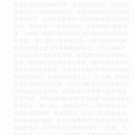
而是多元文化交融的产物。通过对红山文化、良渚文化
等遗址出土文物的细致比对，本书力图还原先民在沟通
需求驱动下，如何从具象符号一步步抽象化表达的艰难
历程。我们提出了一种新的观点：汉字初期的“象形”本
质，实则是一种基于特定群体生存环境的“模式识别”符
号系统。 第二部分：甲骨的低语——商代的契约与神
权 商代甲骨文是汉字体系成熟的标志。本部分聚焦于
殷墟出土的大量甲骨文资料，将其置于商代王室祭祀、
战争、农业等社会结构中进行考察。我们不再停留在对
单个字形的简单释读，而是深入剖析了甲骨文的结构逻
辑和文法特征。作者详细梳理了贞人（占卜师）群体对
文字记录的规范化过程，论证了神权意识在文字规范化
中所起的决定性作用。特别收录了对重要卜辞的“情境
还原”分析，帮助读者理解这些“文字档案”对后世史学的
奠基意义。 第三部分：鼎铭的庄严——周代的礼乐与
规范化 西周时期，青铜器铭文（金文）成为国家政治
与社会伦理的载体。本部分着重探讨了金文从商代自由
奔放的笔法，如何转向周代强调的“端庄”、“稳重”。我
们分析了《毛公鼎》、《散氏盘》等重器铭文的篇幅、