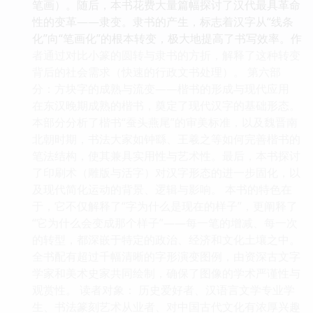
笔画）。随后，本书花费大量篇幅探讨了汉代最具革命
性的变革——隶变。隶书的产生，标志着汉字从“线条
化”向“笔画化”的根本转变，极大地提高了书写效率。作
者通过对比小篆的圆转与隶书的方折，解释了这种转变
背后的社会需求（快速的行政文书处理）。 第六部
分：方块字的成熟与流变——楷书的形成与现代应用
在东汉晚期成熟的楷书，奠定了现代汉字的基础形态。
本部分分析了楷书“蚕头燕尾”的审美标准，以及魏晋南
北朝时期，书法大家如钟繇、王羲之等如何完善楷书的
笔法结构，使其兼具实用性与艺术性。最后，本书探讨
了印刷术（雕版与活字）对汉字形态的进一步固化，以
及现代简化运动的背景、逻辑与影响。 本书的特色在
于，它不仅解释了“字为什么是现在的样子”，更阐释了
“它为什么会变成那个样子”——每一笔的增减、每一次
的转型，都深嵌于特定的政治、经济和文化土壤之中。
全书配有超过千幅清晰的字形演变图例，由资深古文字
学家和美术史家共同绘制，确保了图像的学术严谨性与
观赏性。 读者对象： 历史爱好者、汉语言文学专业学
生、书法篆刻艺术从业者、对中国古代文化有浓厚兴趣