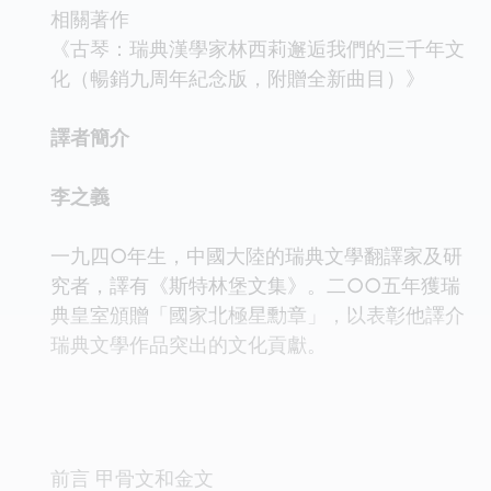
相關著作
《古琴：瑞典漢學家林西莉邂逅我們的三千年文
化（暢銷九周年紀念版，附贈全新曲目）》
譯者簡介
李之義
一九四○年生，中國大陸的瑞典文學翻譯家及研
究者，譯有《斯特林堡文集》。二○○五年獲瑞
典皇室頒贈「國家北極星勳章」，以表彰他譯介
瑞典文學作品突出的文化貢獻。
目錄
前言 甲骨文和金文