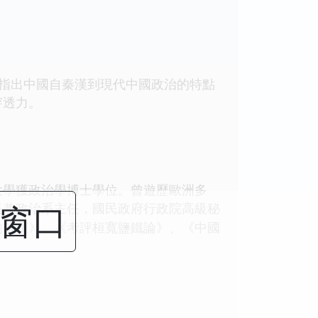
指出中國自秦漢到現代中國政治的特點
穿透力。
魯大學獲政治學博士學位。曾遊歷歐洲多
闭窗口
長兼政治系主任，國民政府行政院高級秘
的幕制》、《考評桓寬鹽鐵論》、《中國