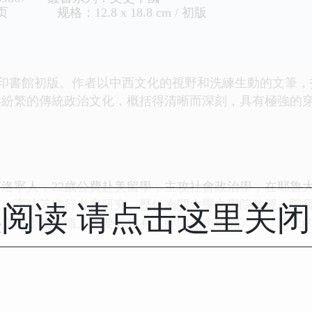
页 规格：12.8 x 18.8 cm / 初版
務印書館初版。作者以中西文化的視野和洗練生動的文筆，
年紛繁的
傳統政治文化，概括得清晰而深刻，具有極強的
），河南洛寧人，22歲公費赴美留學，主攻社會政治學，在耶
阅读 请点击这里关
黨、憲法等
進行考察研究。歷任南開大學文學院教授、院
、立法委員等職。主要著作有《中國循吏
研究》、《清代