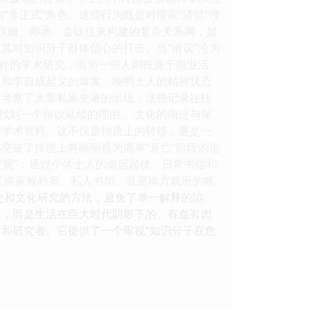
“非正式”角色。这些行为既是对儒家“济世”理
过联姻、师承、金钱往来构建的复杂关系网，如
及其对知识分子群体信心的打击。当“清议”沦为
粹的学术研究，而另一些人则投身于商业活
崛起和李自成起义的爆发，晚明士人的精神状态
： 考察了大量私家史著的出现，这些记录往往
找到一个得以延续的理由。 文化的南迁与保
和学术资料。这不仅是物质上的转移，更是一
书突破了传统上将晚明视为简单“衰亡”阶段的论
宏观”：通过个体士人的命运起伏、日常书信和
江南家族档案、私人书简、甚至地方戏班的账
史和文化研究的方法，避免了单一解释的陷
符号，而是生活在巨大时代阴影下的、有血有肉
和研究者。它提供了一个审视“知识分子在危