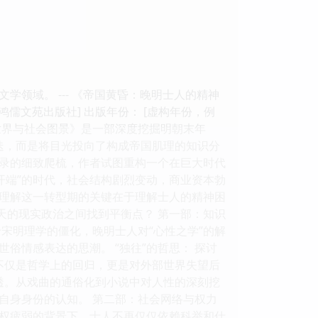
领域。 --- 《帝国黄昏：晚明士人的精神
鸿儒文苑出版社] 出版年份： [虚构年份，例
精神世界与社会图景》是一部深度挖掘明朝末年
更迭，而是将目光投向了构成帝国肌理的知识分
录的细致爬梳，作者试图重构一个在巨大时代
开端”的时代，社会结构剧烈变动，商业资本勃
理解这一转型期的关键在于理解士人的精神困
天的现实政治之间找到平衡点？ 第一部：知识
宋明理学的僵化，晚明士人对“心性之学”的解
俗情感表达的思潮。 “独往”的哲思： 探讨
这不仅是哲学上的回归，更是对外部世界失望后
透。从戏曲的通俗化到小说中对人性的深刻挖
自身身份的认知。 第二部：社会网络与权力
集权疲弱的背景下，士人不再仅仅依赖科举和仕