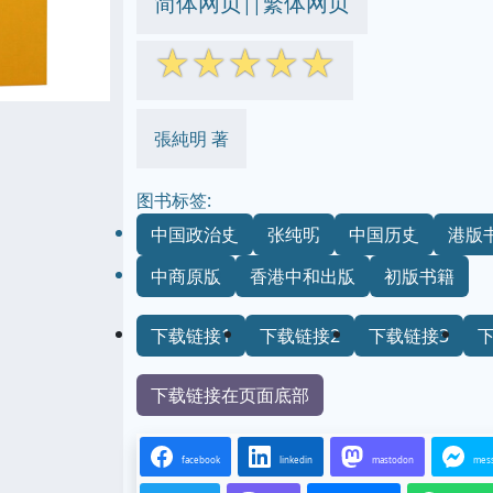
简体网页
繁体网页
||
☆
☆
☆
☆
☆
張純明 著
图书标签:
中国政治史
张纯明
中国历史
港版
中商原版
香港中和出版
初版书籍
下载链接1
下载链接2
下载链接3
下载链接在页面底部
facebook
linkedin
mastodon
mes