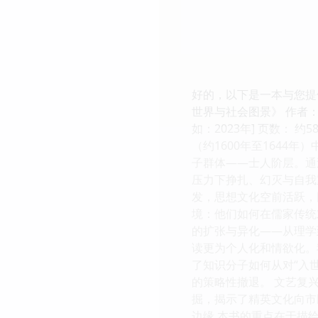
好的，以下是一本与您提
世界与社会图景》 作者：
如：2023年] 页数：
（约1600年至164
子群体——士人阶层。通
压力下挣扎、幻灭与自我
发，思想文化空前活跃，
境：他们如何在儒家传统
的扩张与异化——从理学
读更为个人化和情欲化。
了知识分子如何从对“入
的策略性撤退。 文艺复
掘，揭示了精英文化向市
边缘 本书的重点在于描