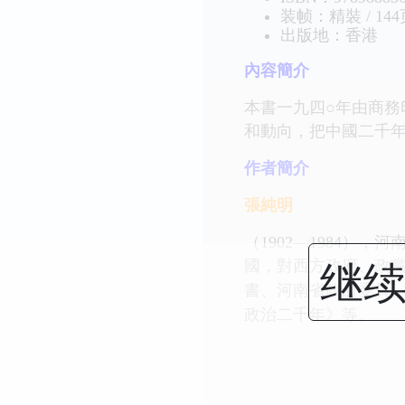
装帧：精裝 / 144
出版地：香港
內容簡介
本書一九四○年由商
和動向，把中國二千
作者簡介
張純明
（1902—1984
继续
國，對西方政府、政
書、河南省政府委員
政治二千年》等。