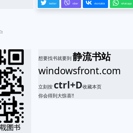
twitter
viber
vkontakte
whatsapp
.
静流书站
想要找书就要到
windowsfront.com
ctrl+D
立刻按
收藏本页
你会得到大惊喜!!