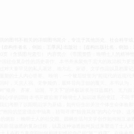
供的图书不相关的详细图书简介，专注于其他历史、社会科学或文学
 [虚构作者名，例如：王季风] 出版社： [虚构出版社名，例如：
 约580页（含插图与索引） 内容简介 《帝国黄昏：晚明士人的
4年）中国社会复杂性的历史著作。本书并未聚焦于宏大的政治权力
过对大量罕见的私人著述、地方志、家谱、文学作品以及档案记
重塑的士人内心世界。 晚明，一个被后世誉为“前现代的近现代
同时，天灾人祸、党争频仍，最终导向王朝的覆灭。本书认为，
对“修身、齐家、治国、平天下”的终极诉求与日益腐朽、无力回
到心学的回响 本书开篇追溯了晚明士人知识谱系的变迁。不同于
我们考察了以阳明后学为基础，如何衍生出关注个体生命体验和世
世”抱持的坚定信念中抽离，转而寻求“独善其身”的内心宁静。
兴的侧影： 晚明士人的社交圈、园林生活与文学创作如何相互渗
民阶层渗透的复杂过程，以及这种渗透如何反过来塑造了士人对
绘士人在权力真空期如何构建和维护自己的“第二秩序”。在中央