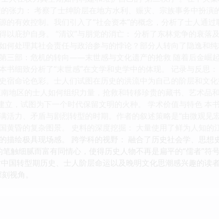
理的张力： 考察了士绅阶层在地方水利、赈灾、宗族事务中扮演的
源的有效控制。我们引入了“社会资本”的概念，分析了士人通
得以庇护自身。 “清议”与朋党的消亡： 分析了东林党争的衰落
如何处理其社会责任与政治参与的悖论？部分人转向了隐逸和纯
。 第三部：危机的转向——末世感与文化遗产的抢救 随着后金
本书细致分析了“末世感”在文学和史学中的体现。 记录与反思
史宿命论色彩。士人们试图在历史的洪流中为自己的阶层和文化
江南地区的士人如何组织力量，抢救和转移珍贵的藏书、艺术品
的建立，试图为下一个时代保留文明的火种。 学术价值与特色 本
满活力、矛盾与剧烈转型的时期。作者的叙述策略是“由微观见
国黄昏的复杂图景。 史料的深度挖掘： 大量使用了鲜为人知的
的描绘极具现场感。 跨学科的视野： 融合了历史社会学、思想
者的笔触细腻而富有同情心，使得历史人物不再是扁平的“儒者”
对中国转型期历史、士人阶层命运以及晚明文化思潮感兴趣的读者
深刻视角。