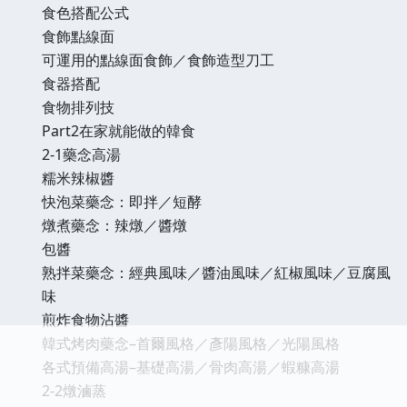
食色搭配公式
食飾點線面
可運用的點線面食飾／食飾造型刀工
食器搭配
食物排列技
Part2在家就能做的韓食
2-1藥念高湯
糯米辣椒醬
快泡菜藥念：即拌／短酵
燉煮藥念：辣燉／醬燉
包醬
熟拌菜藥念：經典風味／醬油風味／紅椒風味／豆腐風
味
煎炸食物沾醬
韓式烤肉藥念–首爾風格／彥陽風格／光陽風格
各式預備高湯–基礎高湯／骨肉高湯／蝦糠高湯
2-2燉滷蒸