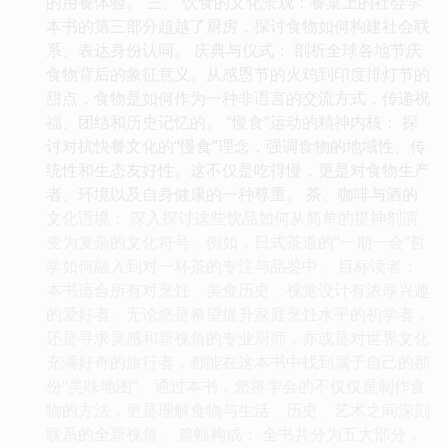
的用餐体验。 三、 饮食的文化景观：餐桌上的社会学
本书的第三部分超越了厨房，探讨食物如何构建社会联
系、表达身份认同。 庆典与仪式： 剖析全球各地节庆
食物背后的象征意义。从感恩节的火鸡到印度排灯节的
甜点，食物是如何作为一种非语言的交流方式，传递祝
福、团结和历史记忆的。 “慢食”运动的精神内核： 探
讨对抗快餐文化的“慢食”理念，强调食物的地域性、传
统性和生态友好性。这不仅是吃得慢，更是对食物生产
者、环境以及自身健康的一种尊重。 茶、咖啡与酒的
文化语境： 深入探讨这些饮品如何从简单的提神剂演
变为复杂的文化符号。例如，日式茶道的“一期一会”哲
学如何融入到对一杯茶的专注与品鉴中。 目标读者：
本书适合所有对烹饪、美食历史、视觉设计有浓厚兴趣
的爱好者。无论您是希望提升家庭烹饪水平的初学者，
还是寻求灵感和新视角的专业厨师，亦或是对世界文化
充满好奇的旅行者，都能在这本书中找到属于自己的那
份“美味地图”。通过本书，您将学会的不仅仅是制作食
物的方法，更是理解食物与生活、历史、艺术之间深刻
联系的全新视角。 篇幅构成： 全书共分为五大部分，