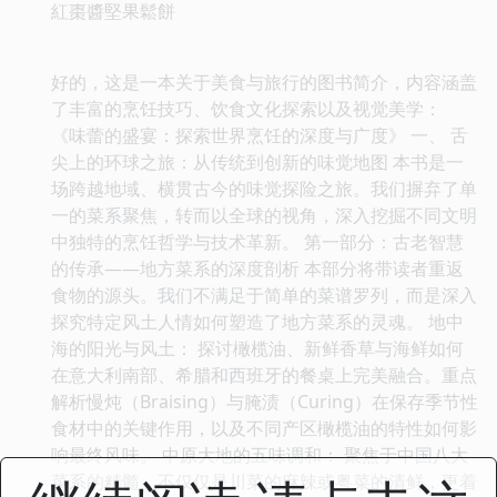
紅棗醬堅果鬆餅
好的，这是一本关于美食与旅行的图书简介，内容涵盖
了丰富的烹饪技巧、饮食文化探索以及视觉美学：
《味蕾的盛宴：探索世界烹饪的深度与广度》 一、 舌
尖上的环球之旅：从传统到创新的味觉地图 本书是一
场跨越地域、横贯古今的味觉探险之旅。我们摒弃了单
一的菜系聚焦，转而以全球的视角，深入挖掘不同文明
中独特的烹饪哲学与技术革新。 第一部分：古老智慧
的传承——地方菜系的深度剖析 本部分将带读者重返
食物的源头。我们不满足于简单的菜谱罗列，而是深入
探究特定风土人情如何塑造了地方菜系的灵魂。 地中
海的阳光与风土： 探讨橄榄油、新鲜香草与海鲜如何
在意大利南部、希腊和西班牙的餐桌上完美融合。重点
解析慢炖（Braising）与腌渍（Curing）在保存季节性
食材中的关键作用，以及不同产区橄榄油的特性如何影
响最终风味。 中原大地的五味调和： 聚焦于中国八大
菜系的精髓，不仅仅是川菜的麻辣或粤菜的清鲜，更着