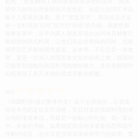
配色”，更是触动了我对美食视觉享受的追求，我渴
望学习如何运用食材的天然色彩，创造出如同艺术品
般令人垂涎的菜肴。至于“摆盘美学”，我深信这才是
将一道料理从“好吃”提升到“惊艳”的关键。我梦想着
能够在家中，亲手为家人朋友呈现出如同米其林餐厅
般精致的韩式料理，让他们在品尝美味的同时，也能
感受到艺术般的视觉盛宴。这本书，不仅仅是一本食
谱，更是一次深入韩国美食文化的探索之旅，我期待
它能带我领略到韩国料理的独特魅力，并且掌握制作
出既美味又具艺术感的韩式菜肴的精髓。
☆
☆
☆
☆
☆
评分
《韓國料理/港台繁体中文》这个分类信息，让我觉
得这本书的定位非常清晰，并且对喜欢韩国料理的港
台地区读者来说，无疑是一份贴心的礼物。我一直认
为，美食的书籍，如果能提供当地读者最熟悉和易于
理解的语言，会大大提升阅读体验和学习的效率。繁