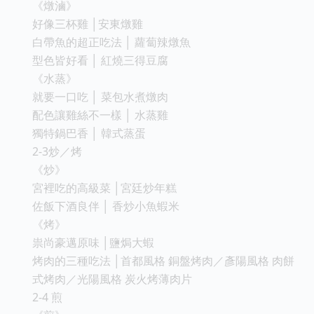
《燉滷》
好像三杯雞 │安東燉雞
白帶魚的超正吃法 │ 蘿蔔辣燉魚
型色皆好看 │ 紅燒三得豆腐
《水蒸》
就要一口吃 │ 菜包水煮燉肉
配色讓雞絲不一樣 │ 水蒸雞
獨特鍋巴香 │ 韓式蒸蛋
2-3炒／烤
《炒》
宮裡吃的高級菜 │宮廷炒年糕
佐飯下酒良伴 │ 香炒小魚蝦米
《烤》
祟尚豪邁原味 │鹽焗大蝦
烤肉的三種吃法 │首都風格 銅盤烤肉／彥陽風格 肉餅
式烤肉／光陽風格 炭火烤薄肉片
2-4 煎