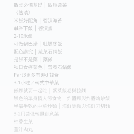
飯桌必備基礎 │ 四種醬菜
《熟漬》
米飯好配角 │ 醬漬海苔
鹹香下飯 │ 醬漬蛋
2-10米飯
可做鍋巴湯 │ 牡蠣煲飯
配色講究 │ 蔬菜石鍋飯
是飯不是藥 │ 藥飯
秋日食療菜色 │ 營養石鍋飯
Part3更多有趣d 韓食
3-1小吃／韓式中華菜
飯麵就要一起吃 │ 紫菜飯卷與拉麵
黑色的單身情人節食物 │ 炸醬麵與炸醬燴炒飯
半湯半乾的中華炒麵 │ 海鮮馬麵與海鮮刀切麵
3-2用醬做韓風創意菜
柚香生菜
薑汁肉丸