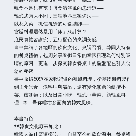
韓食不是只有辣！嗜食清淡風的忠清道──
韓式烤肉大不同，三種地區三種烤法──
以花入菜，抓住視覺的可食裝飾──
宮廷料理居然是用「床」來計算？──
庶民貴族皆講究，五行配色的烹調美感──
書中集結了各地區的飲食文化、烹調習慣、韓國人特有
的餐桌禮儀，包周分享看似日常的韓國料理為何特別吸
睛的原因，更進一步探究韓食餐桌上的擺盤配色引人食
慾的秘密！
書中收錄60道在家輕鬆做的韓風料理，從基礎醬料製作
到主食米食、湯料理與湯品，還有變化無窮的飯撰小
菜、煎餅類；以及日常小吃、韓式中華菜、新韓風料
理…等，帶你嚐盡多面向的韓式風味。
本書特色
**韓食文化原來如此！
韓國人為什麼這樣吃？！自昔至今的飲食源由、餐桌禮