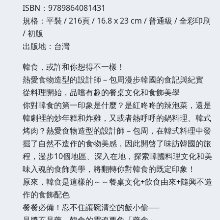
ISBN：9789864081431
規格：平裝 / 216頁 / 16.8 x 23 cm / 普通級 / 全彩印刷
/ 初版
出版地：台灣
韓食，或許和你想得不一樣！
熱愛食物造型的設計師－包周漫步韓國的食記與紀實
從料理開始，品嚐有趣的餐桌文化和食飾美學
你對韓食的第一印象是什麼？是紅咚咚的辣泡菜，還是
韓劇裡的炒年糕和炸雞，又或者熱呼呼的鍋料理、韓式
烤肉？熱愛食物造型的設計師－包周，在韓式料理中發
掘了自然不造作的食物美感，因此開啓了味訪韓國的旅
程，漫步10個地區、深入在地，探索韓國料理文化和美
味入魂的食飾美學，將翻轉你對韓食的既定印象！
原來，韓食是這樣的～～餐桌文化+飲食由來+隨興不造
作的食飾配色
餐餐必備！忍不住讓碗清空的飯小偷──
是醬不是藥，韓食的靈魂要角「藥念」──