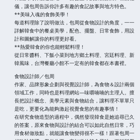
儀，讓包周告訴你許多有趣的食記故事與地方特色。
**美味入魂的食飾美學！
每道料理除了說明做法，包周從食物設計的角度，一一
詳解韓食中的餐桌美學，配色、擺盤、日常食飾，用設
計和圖解讓你的料理更好看。
**熱愛韓食的你也能輕鬆料理！
從日常醬料、下飯小菜到地方鄉土料理、宮廷料理、新
韓風味，台灣餐廳小館不一定有的韓食都在本書裡。
食物設計師／包周
作家、品牌形象企劃與視覺設計師，為食物＆設計兩個
領域工作，同時也是料理網站—味嚼喃喃的主理人。擅
長把設計概念、美學元素與食物結合，讓料理不單單只
是吃，更要化為能夠激起視覺食慾的有趣事情！
在研究食物造型的過程中，偶然發現韓食是她追尋已久
的答案，原來食物與設計的結合可以如此自然日常，巧
用食材做妝點，就能讓食物變得很不一樣！跟著包周一