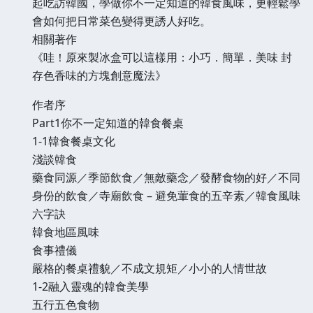
起吃訪韓國，學做你不一定知道的韓食風味，更輕鬆學
會如何把日常菜色變得更誘人好吃。
相關著作
《哇！原來製冰盒可以這樣用：小巧．簡單．美味 封
存色香味的方塊創意魔法》
作者序
Part1你不一定知道的韓食餐桌
1-1韓食餐桌文化
淺談韓食
藥食同源／季節飲食／無敵藥念／發酵食物的好／不同
身份的飲食／寺廟飲食 – 避免葷食的五辛素／韓食風味
六字訣
韓食地區風味
食事禮儀
嚴格的餐桌禮貌／不成文規矩／小小的人情世故
1-2融入靈魂的韓食美學
五行五色食物