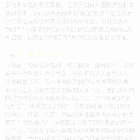
多行业来说都至关重要。是关于如何利用数据分析来
预测需求，从而做出更精准的“预定”安排？还是关于
如何通过视觉设计来传达服务的价值，吸引更多人
“预定”？我非常期待这本书能够给我带来全新的视角
和启发，让我看到“预定”背后隐藏的无限设计可能。
☆
☆
☆
☆
☆
评分
《韓食：帶你味訪韓國，多元料理、絕妙配色、擺盤
美學一次學會》这个书名，光是听就让人食指大动，
感觉身临其境。我一直对韩国料理有着浓厚的兴趣，
不仅仅是因为那些诱人的韩剧美食画面，更因为韩国
料理独特的风味和精致的呈现方式。书中提到的“多
元料理”，让我充满了期待，我想知道除了我们熟知
的烤肉、拌饭、泡菜，韩国还有哪些不为人知的特色
菜肴？“绝妙配色”，这简直是点亮了我对美食的另一
层追求，我常常觉得一道菜的视觉呈现和味觉体验同
样重要，书中能够深入讲解如何通过食材的搭配来营