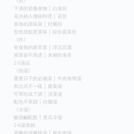
《煎》
下酒的節慶食物 │ 白菜煎
花卉納入傳統料理 │ 花煎
靠海的原味菜 │ 牡蠣煎
型色妝點更美味 │ 綜合蔬菜煎
《炸》
有食飾的家常菜 │ 浮沉豆腐
簡單卻不馬虎 │ 米糊炸海苔
2-5湯品
《熱湯》
重要日子的必備湯 │ 牛肉海帶湯
和台式不一樣 │ 蘿蔔湯
可單吃或下酒 │ 淡菜湯
配色不單調 │ 牡蠣湯
《冷湯》
酸甜鹹配飯 │ 黃瓜冷湯
2-6湯菜鍋
早餐的清爽辣湯 │ 辣牛肉湯