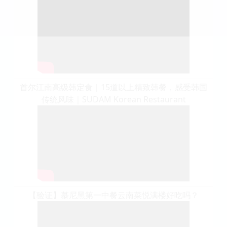
首尔江南高级韩定食｜15道以上精致韩餐，感受韩国
传统风味｜SUDAM Korean Restaurant
【验证】慕尼黑第一中餐云南菜悦满楼好吃吗？