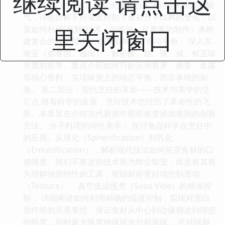
继续阅读 请点击这
重于“火候”的艺术。从文火慢熬的高汤到急火快炒的锅
气，详细拆解不同温度控制下食材分子结构的变化，以
里关闭窗口
及如何利用“发酵”技术（如酱油、豆瓣酱的制作）来构
建复合的味觉层次。 热带雨林的辛香与平衡： 深入东
南亚（如泰国、越南），解析酸、甜、辣、咸、鲜五味
并重的哲学。重点介绍如何巧妙运用香茅、南姜、鱼露
等核心香料，实现味觉上的动态平衡，而非单纯的刺
激。 第二部分：现代烹饪的革新——技术与美学的交
汇点 随着科学的发展，烹饪技术也经历了革命性的飞
跃。本章旨在介绍当代厨房中那些改变游戏规则的创新
方法。 分子料理的理性美学： 探讨食品科学在烹饪中
的应用。从球化（Spherification）到乳化
（Emulsification），解析现代技法如何拓宽食材的口
感维度。我们不将这些技术视为哗众取宠，而是将其视
为理解物质特性的工具，帮助厨师更好地控制质地
（Texture）。 真空低温慢煮（Sous Vide）的精准控
制： 详细阐述如何利用精确的温度控制，实现对蛋白
质纤维的完美掌控，保证食材从中心到边缘都达到理想
的熟度，同时最大限度地保留水分和风味。 可持续厨