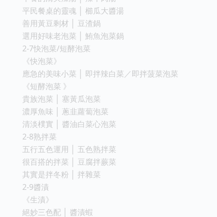
平民餐桌的靈魂 │ 櫛瓜大醬湯
善用黃豆剩材 │ 豆渣鍋
選用好味老泡菜 │ 鮪魚泡菜鍋
2-7快泡菜/短酵泡菜
《快泡菜》
應急的美味小菜 │ 即拌辣白菜／即拌菠菜泡菜
《短酵泡菜 》
貴族泡菜 │ 塞黃瓜泡菜
濃厚魚味 │ 蔥韭蘿蔔泡菜
清淡樸實 │ 醬油白菜心泡菜
2-8熟拌菜
五行五色運用 │ 五色熟拌菜
很百搭的拌菜 │ 豆腐拌蕨菜
其實是拌冬粉 │ 拌雜菜
2-9醬漬
《生漬》
絕妙三色配 │ 醬漬蝦