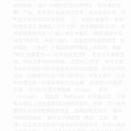
房的实践： 探讨“从根到茎”的利用理念，如何通过发
酵、干燥、烟熏等古老或现代技术，减少食物浪费，同
时提升食材风味的复杂性。 二、 摆盘的叙事学：食物
的视觉语言 食物进入口中之前，首先被眼睛“品尝”。本
书将摆盘提升至一门独立的艺术形式，强调“视觉引导
味觉”的原理。 构图与留白： 借鉴西方绘画的原理，解
析圆形、三角形、不规则构图在餐盘上的应用。讲解
“留白”的重要性——它不仅仅是空旷，更是引导食客视
线、突出主体风味的策略。 色彩的心理学： 探讨天然
食材的色彩如何影响食欲和对味道的预期。如何运用对
比色（如鲜艳的红色与深沉的绿色）来激发食欲，以及
如何通过酱汁的晕染来创造流动感。 质地对比的视觉
呈现： 介绍如何通过将酥脆（Crispy）、柔滑
（Smooth）、颗粒感（Textured）的元素并置，让食
客在视觉上就能预感到口感的丰富性。例如，用一抹光
滑的土豆泥搭配酥炸的鱼皮，形成的视觉张力。 餐具
与环境的融合： 探讨盘子的材质（陶瓷、石板、玻
璃）以及其纹理如何与食物的风格相呼应，创造出整体