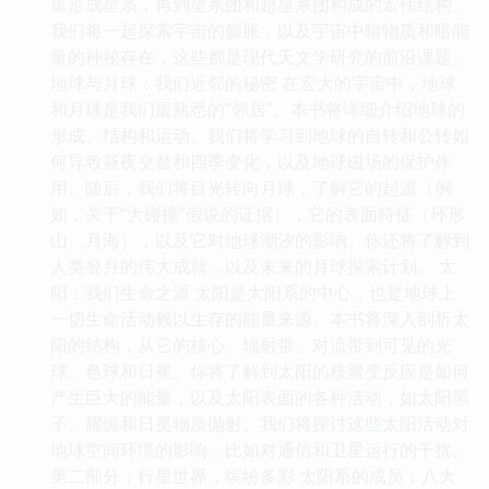
集形成星系，再到星系团和超星系团构成的宏伟结构。
我们将一起探索宇宙的膨胀，以及宇宙中暗物质和暗能
量的神秘存在，这些都是现代天文学研究的前沿课题。
地球与月球：我们近邻的秘密 在宏大的宇宙中，地球
和月球是我们最熟悉的“邻居”。本书将详细介绍地球的
形成、结构和运动。我们将学习到地球的自转和公转如
何导致昼夜交替和四季变化，以及地球磁场的保护作
用。随后，我们将目光转向月球，了解它的起源（例
如，关于“大碰撞”假说的证据），它的表面特征（环形
山、月海），以及它对地球潮汐的影响。你还将了解到
人类登月的伟大成就，以及未来的月球探索计划。 太
阳：我们生命之源 太阳是太阳系的中心，也是地球上
一切生命活动赖以生存的能量来源。本书将深入剖析太
阳的结构，从它的核心、辐射带、对流带到可见的光
球、色球和日冕。你将了解到太阳的核聚变反应是如何
产生巨大的能量，以及太阳表面的各种活动，如太阳黑
子、耀斑和日冕物质抛射。我们将探讨这些太阳活动对
地球空间环境的影响，比如对通信和卫星运行的干扰。
第二部分：行星世界，缤纷多彩 太阳系的成员：八大