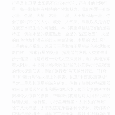
行星及其卫星 太阳系不仅仅有地球，还有其他七颗行
星，每一颗都拥有独特的个性和魅力。我们将逐一介绍
水星、金星、火星、木星、土星、天王星和海王星。你
会了解到它们的大小、成分、大气层、温度以及是否存
在液态水或生命的可能性。本书将重点描述它们的显著
特征，例如水星的极度温差、金星的“温室效应”、火星
的红色地貌和潜在的过去生命迹象、木星的“大红斑”、
土星的光环系统，以及天王星和海王星的蓝色外观和倾
斜自转。 探索行星的奥秘：探测器与发现 人类并未止
步于遥望，而是通过一代代太空探测器，近距离地探索
着太阳系。本书将回顾和介绍那些为我们揭示行星秘密
的伟大探测任务，例如“旅行者”号飞越外行星、“好奇
号”和“毅力号”在火星上的探索、以及“卡西尼-惠更斯”
号对土星及其卫星的深入研究。你将了解到这些探测器
如何克服遥远的距离和恶劣的环境，传回宝贵的科学数
据和令人惊叹的影像，帮助我们构建起对太阳系行星的
详细认知。 矮行星、小行星与彗星：太阳系的“碎屑”
除了八大行星，太阳系还充斥着各种小天体。我们将介
绍矮行星的概念，并以冥王星为例，探讨其被降级的历