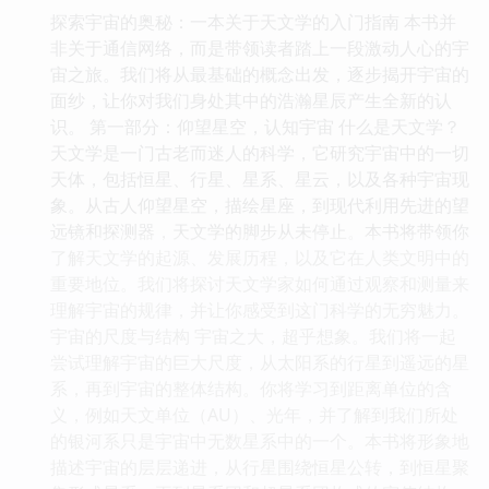
探索宇宙的奥秘：一本关于天文学的入门指南 本书并
非关于通信网络，而是带领读者踏上一段激动人心的宇
宙之旅。我们将从最基础的概念出发，逐步揭开宇宙的
面纱，让你对我们身处其中的浩瀚星辰产生全新的认
识。 第一部分：仰望星空，认知宇宙 什么是天文学？
天文学是一门古老而迷人的科学，它研究宇宙中的一切
天体，包括恒星、行星、星系、星云，以及各种宇宙现
象。从古人仰望星空，描绘星座，到现代利用先进的望
远镜和探测器，天文学的脚步从未停止。本书将带领你
了解天文学的起源、发展历程，以及它在人类文明中的
重要地位。我们将探讨天文学家如何通过观察和测量来
理解宇宙的规律，并让你感受到这门科学的无穷魅力。
宇宙的尺度与结构 宇宙之大，超乎想象。我们将一起
尝试理解宇宙的巨大尺度，从太阳系的行星到遥远的星
系，再到宇宙的整体结构。你将学习到距离单位的含
义，例如天文单位（AU）、光年，并了解到我们所处
的银河系只是宇宙中无数星系中的一个。本书将形象地
描述宇宙的层层递进，从行星围绕恒星公转，到恒星聚