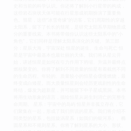
史和当前的科学认识。你还将了解到小行星带的构成，
这些岩石块状天体可能在行星形成初期扮演了重要角
色。彗星，这些“冰雪奇缘”的访客，它们周期性的穿越
太阳系，留下了长长的彗尾，是研究太阳系早期物质成
分的重要线索。本书将带领你认识这些太阳系中的“小
角色”，它们同样是理解太阳系演化的关键。 第三部
分：星辰大海，宇宙深处 恒星的诞生、生命与死亡 恒
星是宇宙中最基本也最壮丽的天体。我们将从星云开
始，讲述恒星是如何在引力作用下坍缩、升温并最终点
燃核聚变的。你将了解到不同质量的恒星有着截然不同
的生命历程。年轻的、质量较小的恒星会缓慢燃烧，最
终变成白矮星。而大质量恒星则会经历更戏剧性的生命
终结，爆发为超新星，并可能留下中子星或黑洞。本书
将用生动形象的语言，描绘恒星从诞生到消亡的完整生
命周期。 星系：宇宙中的岛屿 恒星并非孤立存在，它
们聚集在一起，形成了我们所说的星系。我们将介绍不
同类型的星系，包括旋涡星系（如我们的银河系）、椭
圆星系和不规则星系。你将了解到星系的大小、形状、