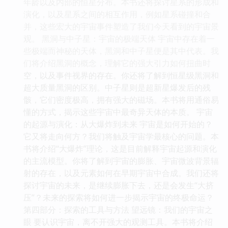
年龄以及内部的恒星分布。本书还将探讨星系的形成和
演化，以及星系之间的相互作用，例如星系碰撞和合
并，这些宏大的宇宙事件塑造了我们今天看到的宇宙景
观。 黑洞与中子星：宇宙的极端天体 宇宙中存在着一
些极端而神秘的天体，黑洞和中子星便是其中代表。我
们将介绍黑洞的概念，理解它的强大引力如何扭曲时
空，以及事件视界的存在。你还将了解到恒星级黑洞和
超大质量黑洞的区别。中子星则是超新星爆发后的残
骸，它们密度极高，拥有强大的磁场。本书将用通俗易
懂的方式，揭示这些宇宙中最奇异天体的本质。 宇宙
的起源与演化：从大爆炸到未来 宇宙是如何开始的？
它又将走向何方？我们将触及宇宙学最核心的问题。本
书将介绍“大爆炸”理论，这是目前解释宇宙起源和演化
的主流模型。你将了解到宇宙的膨胀、宇宙微波背景辐
射的存在，以及元素如何在早期宇宙中合成。我们还将
探讨宇宙的未来，是继续膨胀下去，还是会发生“大挤
压”？未来的探索将如何进一步揭示宇宙的终极命运？
第四部分：探索的工具与方法 望远镜：我们的宇宙之
眼 要认识宇宙，离不开强大的观测工具。本书将介绍