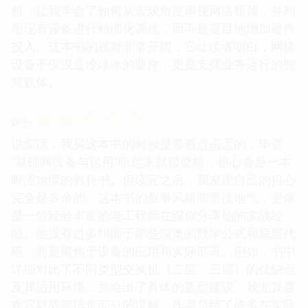
析，让我学会了如何从宏观角度审视网络瓶颈，并利
用现有设备进行精细化调优，而不是盲目地增加硬件
投入。这本书的视野非常开阔，它让读者明白，网络
设备不仅仅是冷冰冰的硬件，更是支撑业务运行的智
慧载体。
☆
☆
☆
☆
☆
评分
说实话，我买这本书的时候是带着点忐忑的，毕竟
“基础网设备与运用”听起来就很硬核，担心会是一本
晦涩难懂的教科书。但读完之后，我发现自己的担心
完全是多余的。这本书的叙事风格非常接地气，更像
是一位经验丰富的老工程师在跟你分享他的实战经
验。他没有过多纠缠于那些深奥的数学公式和底层代
码，而是聚焦于设备的应用和实际部署。例如，书中
详细对比了不同类型交换机（二层、三层）的优缺点
及其适用环境，并给出了具体的选型建议。我尤其喜
欢它对故障排查部分的讲解，作者总结了许多在实际