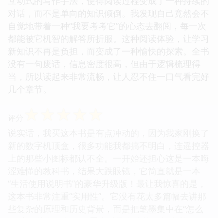
互动式的写作手法，使得阅读过程变成了一种持续的
对话，而不是单向的知识倾倒。我发现自己竟然会不
自觉地带着一种“我要考考它”的心态去翻阅，每一次
都能被它机智的解答所折服。这种阅读体验，让学习
新知识不再是负担，而变成了一种愉快的探索。全书
没有一句废话，信息密度很高，但由于逻辑梳理得
当，所以读起来非常流畅，让人忍不住一口气看完好
几个章节。
☆
☆
☆
☆
☆
评分
说实话，我买这本书是有点冲动的，因为我家刚换了
新的数字机顶盒，很多功能我都搞不明白，连遥控器
上的那些小图标都认不全。一开始还担心这是一本晦
涩难懂的教科书，结果大跌眼镜，它简直就是一本
“生活使用说明书”的豪华升级版！最让我惊喜的是，
这本书非常注重“实用性”。它没有花太多篇幅去讲那
些复杂的原理和历史背景，而是把笔墨集中在“怎么