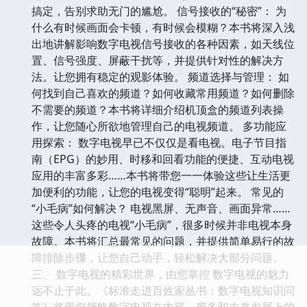
搞定，告别求助无门的尴尬。 信号接收的“秘密”： 为
什么有时候画面会卡顿，有时候会模糊？本书将深入浅
出地讲解影响数字电视信号接收的各种因素，如天线位
置、信号强度、屏蔽干扰等，并提供针对性的解决方
法。让您拥有稳定的观影体验。 频道选择与管理： 如
何找到自己喜欢的频道？如何收藏常用频道？如何删除
不需要的频道？本书将详细介绍机顶盒的频道列表操
作，让您随心所欲地管理自己的电视频道。 多功能应
用探索： 数字电视早已不仅仅是看电视。电子节目指
南（EPG）的妙用、时移和回看功能的便捷、互动电视
应用的丰富多彩……本书将带您一一体验这些让生活更
加便利的功能，让您的电视变得“聪明”起来。 常见的
“小毛病”如何解决？ 电视黑屏、无声音、画面异常……
这些令人头疼的电视“小毛病”，很多时候并非电视本身
故障。本书将汇总最常见的问题，并提供简单易行的故
障排除步骤，让您自己动手，轻松解决大部分问题。
三、 数字电视的精彩世界，由您掌控 数字电视的魅力
远不止于此。《标准走进百姓家丛书：数字电视知识问
答》将带您领略数字电视在内容、服务和未来发展上的