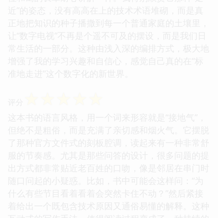
近”的姿态，没有高高在上的技术术语堆砌，而是真
正地把知识的种子播撒到每一个普通家庭的土壤里，
让“数字电视”不再是个遥不可及的摆设，而是我们日
常生活的一部分。这种由浅入深的编排方式，极大地
增强了我的学习兴趣和自信心，感觉自己真的在“标
准地走进”这个数字化的新世界。
☆
☆
☆
☆
☆
评分
这本书的语言风格，用一个词来形容就是“接地气”，
但绝不是粗俗，而是充满了亲切感和烟火气。它摆脱
了那种官方文件式的刻板腔调，读起来有一种非常舒
服的节奏感。尤其是那些问答的设计，很多问题的提
出方式都非常贴近老百姓的口吻，像是邻居在串门时
随口问起的小疑惑。比如，书中可能会这样问：“为
什么有些节目看着看着会突然卡住不动？”然后紧接
着给出一个既包含技术原因又通俗易懂的解释。这种