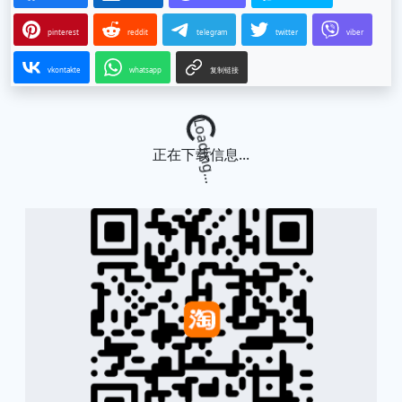
pinterest
reddit
telegram
twitter
viber
vkontakte
whatsapp
复制链接
Loading...
正在下载信息...