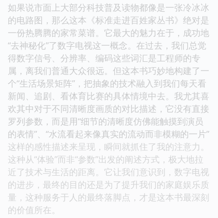
如果说市面上大部分科技普及读物都像是一张冷冰冰
的电路图，那么这本《标准走进百姓家丛书》绝对是
一份热腾腾的家常菜谱。它最大的魅力在于，成功地
“去神秘化”了数字电视这一概念。在过去，我们总觉
得数字信号、分辨率、编码这些词汇是工程师的专
属，离我们普通大众很远。但这本书巧妙地构建了一
个“生活场景矩阵”，把抽象的技术融入到我们每天看
新闻、追剧、看体育比赛的具体情境中去。我尤其喜
欢其中对于不同清晰度画质的对比描述，它没有直接
罗列参数，而是用“细节的清晰度仿佛能触摸到演员
的表情”、“水流看起来像真实的流动而非模糊的一片”
这样的感性描述来呈现，瞬间就抓住了我的注意力。
这种从“体验”而非“参数”出发的阐述方式，极大地拉
近了技术与生活的距离。它让我们意识到，数字电视
的进步，最终的目的还是为了提升我们的家庭娱乐质
量，这种服务于人的最终落脚点，才是这本书最深刻
的价值所在。