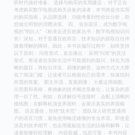
听时代做好准备。 选择与购买的实用建议： 对于正在
考虑购买数字电视或相关设备的读者，本书将提供实用
的购买指南，从品牌选择、功能考量到性价比分析，助
您做出明智的消费决策。 四、 告别盲区，成为数字电
视的“明白人” 《标准走进百姓家丛书：数字电视知识问
答》深知，对于普通百姓而言，技术知识的获取往往伴
随着理解的障碍。因此，本书在编写过程中，始终坚持
以下原则： 问答形式，直击痛点： 采用“问答”的灵活
形式，将读者在实际生活中可能遇到的疑问，转化为清
晰的题目，再给出详实、易懂的解答。这种方式大大降
低了阅读门槛，让读者可以根据自己的需求，快速找到
所需的答案。 图文并茂，直观易懂： 大量运用插图、
示意图和表格，将抽象的技术概念形象化，让复杂的原
理一目了然。例如，在讲解信号连接时，会配上清晰的
接线图；在解释机顶盒界面时，会展示真实的界面截
图。 语言通俗，拒绝“技术范”： 团队深入研究普通用
户的语言习惯，避免使用晦涩难懂的专业术语。即使是
涉及到技术细节，也会用最贴近生活的比喻和解释，让
读者能够轻松理解。 内容权威，信息可靠： 本书内容