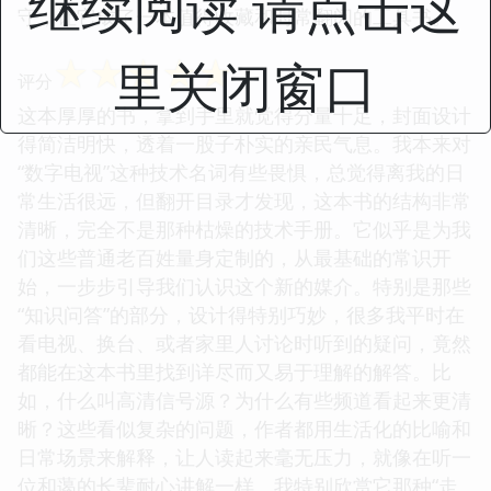
继续阅读 请点击这
守，让它成了一本值得收藏和时常翻阅的工具书。
☆
☆
☆
☆
☆
里关闭窗口
评分
这本厚厚的书，拿到手里就觉得分量十足，封面设计
得简洁明快，透着一股子朴实的亲民气息。我本来对
“数字电视”这种技术名词有些畏惧，总觉得离我的日
常生活很远，但翻开目录才发现，这本书的结构非常
清晰，完全不是那种枯燥的技术手册。它似乎是为我
们这些普通老百姓量身定制的，从最基础的常识开
始，一步步引导我们认识这个新的媒介。特别是那些
“知识问答”的部分，设计得特别巧妙，很多我平时在
看电视、换台、或者家里人讨论时听到的疑问，竟然
都能在这本书里找到详尽而又易于理解的解答。比
如，什么叫高清信号源？为什么有些频道看起来更清
晰？这些看似复杂的问题，作者都用生活化的比喻和
日常场景来解释，让人读起来毫无压力，就像在听一
位和蔼的长辈耐心讲解一样。我特别欣赏它那种“走