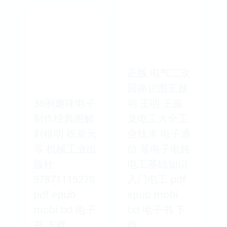
正版 电气二次
回路识图王越
36例趣味电子
明 王明 王振
制作经典图解
龙电工大全工
刘祖明 祝新元
业技术 电子通
等 机械工业出
信 基电子电路
版社
电工基础知识
97871115278
入门电工 pdf
pdf epub
epub mobi
mobi txt 电子
txt 电子书 下
书 下载
载