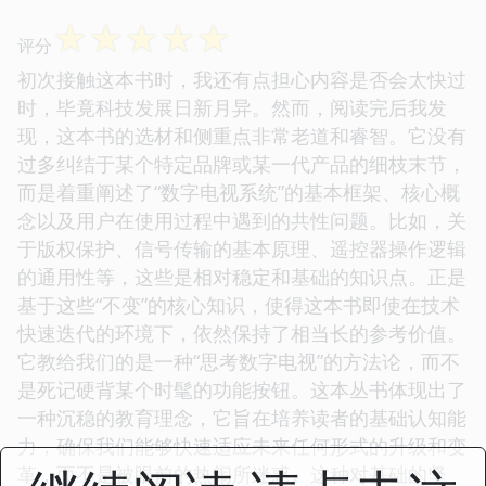
☆
☆
☆
☆
☆
评分
初次接触这本书时，我还有点担心内容是否会太快过
时，毕竟科技发展日新月异。然而，阅读完后我发
现，这本书的选材和侧重点非常老道和睿智。它没有
过多纠结于某个特定品牌或某一代产品的细枝末节，
而是着重阐述了“数字电视系统”的基本框架、核心概
念以及用户在使用过程中遇到的共性问题。比如，关
于版权保护、信号传输的基本原理、遥控器操作逻辑
的通用性等，这些是相对稳定和基础的知识点。正是
基于这些“不变”的核心知识，使得这本书即使在技术
快速迭代的环境下，依然保持了相当长的参考价值。
它教给我们的是一种“思考数字电视”的方法论，而不
是死记硬背某个时髦的功能按钮。这本丛书体现出了
一种沉稳的教育理念，它旨在培养读者的基础认知能
力，确保我们能够快速适应未来任何形式的升级和变
革，而不是被眼前的热闹所迷惑。这种对基础的坚