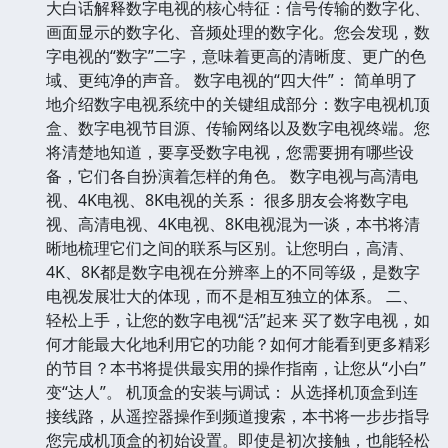
大白话解释数字电视的核心特征：信号传输的数字化、
画面显示的数字化、音频处理的数字化。您会发现，数
字电视的“数字”二字，意味着更高的清晰度、更广的色
域、更纯净的声音。 数字电视的“四大件”： 简单明了
地介绍数字电视系统中的关键组成部分：数字电视机顶
盒、数字电视节目源、传输网络以及数字电视终端。您
将清楚地知道，要享受数字电视，您需要拥有哪些设
备，它们各自扮演着怎样的角色。 数字电视与高清电
视、4K电视、8K电视的关系： 很多朋友会将数字电
视、高清电视、4K电视、8K电视混为一谈，本书将清
晰地梳理它们之间的联系与区别。让您明白，高清、
4K、8K都是数字电视在分辨率上的不同等级，是数字
电视发展壮大的体现，而不是相互独立的体系。 二、
轻松上手，让您的数字电视“活”起来 买了数字电视，如
何才能最大化地利用它的功能？如何才能看到更多精彩
的节目？本书将提供最实用的操作指南，让您从“小白”
变“达人”。 机顶盒的安装与调试： 从选择机顶盒到连
接线路，从遥控器操作到频道搜索，本书将一步步指导
您完成机顶盒的初始设置。即使是初次接触，也能轻松