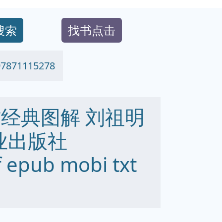
搜索
找书点击
71115278
作经典图解 刘祖明
业出版社
 epub mobi txt