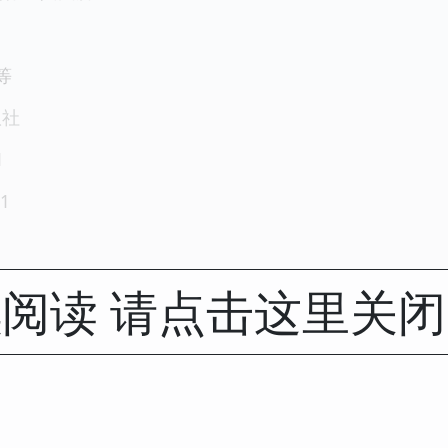
等
版社
1
1
阅读 请点击这里关