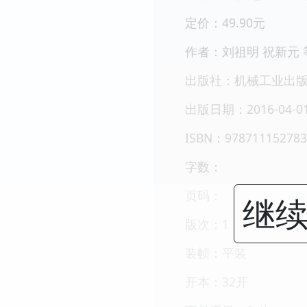
定价：49.90元
作者：刘祖明 祝新元 
出版社：机械工业出
出版日期：2016-04-0
ISBN：978711152783
字数：
页码：
继续
版次：1
装帧：平装
开本：32开