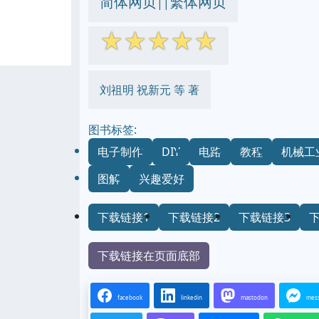
简体网页
繁体网页
||
☆
☆
☆
☆
☆
刘祖明 祝新元 等 著
图书标签:
电子制作
DIY
电路
教程
机械工
图解
兴趣爱好
下载链接1
下载链接2
下载链接3
下载链接在页面底部
facebook
linkedin
mastodon
mes