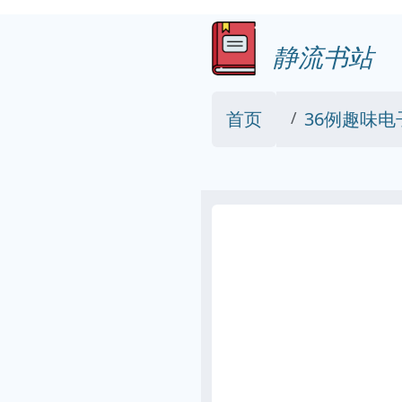
静流书站
首页
36例趣味电子