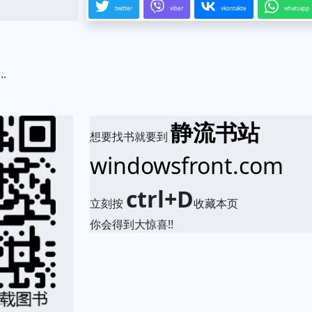
twitter
viber
vkontakte
whatsapp
.
静流书站
想要找书就要到
windowsfront.com
ctrl+D
立刻按
收藏本页
你会得到大惊喜!!