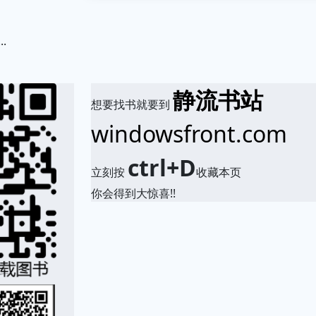
.
静流书站
想要找书就要到
windowsfront.com
ctrl+D
立刻按
收藏本页
你会得到大惊喜!!