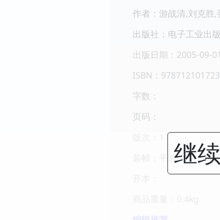
作者：游战清,刘克胜,
出版社：电子工业出
出版日期：2005-09-0
ISBN：978712101723
字数：
页码：
版次：1
继续
装帧：平装
开本：
商品重量：0.4kg
编辑推荐