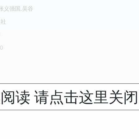
张义强国,吴谷
版社
1
0
阅读 请点击这里关