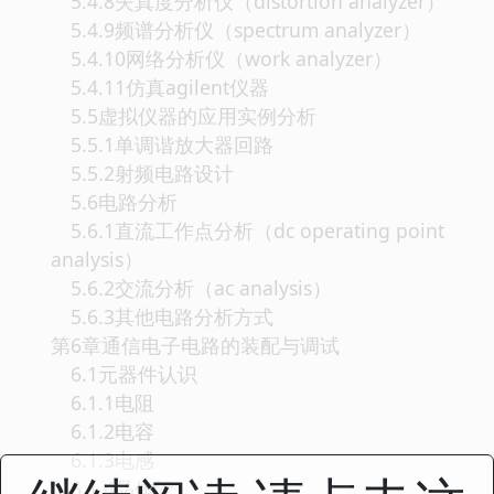
5.4.8失真度分析仪（distortion analyzer）
5.4.9频谱分析仪（spectrum analyzer）
5.4.10网络分析仪（work analyzer）
5.4.11仿真agilent仪器
5.5虚拟仪器的应用实例分析
5.5.1单调谐放大器回路
5.5.2射频电路设计
5.6电路分析
5.6.1直流工作点分析（dc operating point
analysis）
5.6.2交流分析（ac analysis）
5.6.3其他电路分析方式
第6章通信电子电路的装配与调试
6.1元器件认识
6.1.1电阻
6.1.2电容
6.1.3电感
6.1.4晶体管