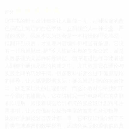
☆
☆
☆
☆
☆
评分
这本书的封面设计着实让人眼前一亮，那种深邃的蓝
色调配上简洁的白色字体，立刻就给人一种专业、严
谨的感觉。我原本以为这会是一本枯燥的理论堆砌，
但翻开目录后，才发现内容编排得相当有条理。它没
有一开始就抛出那些令人望而生畏的复杂公式，而是
从最基础的元器件特性讲起，循序渐进地引导读者进
入到整个通信系统的构建之中。尤其欣赏它在理论与
实践之间的巧妙平衡。很多教科书要么过于偏重理论
的推导，让人感觉脱离实际；要么就是纯粹的实验指
导，缺乏深层次的原理剖析。而这本教材似乎找到了
一个很好的甜蜜点，它在讲解完一个电路模块的功能
和原理后，紧接着就会给出相应的实验设计思路和注
意事项，让人仿佛有位经验丰富的前辈在身边指导。
比如在讲解滤波器设计那一章，它不仅详细介绍了不
同类型滤波器的数学模型，还结合实际的通信信道衰