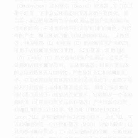
（Chebyshev）或贝塞尔（Bessel）滤波器，它们在通
带平坦度、阻带衰减和瞬态响应等方面各有优劣。 第
四章：振荡器电路与频率合成 振荡器是产生周期性电
信号的电路，在通信系统中扮演着“时钟”的角色，为信
号的产生、调制和解调提供精确的频率基准。 LC振荡
器：利用电感（L）和电容（C）的谐振原理产生振荡。
常用于较低频率的射频应用。 RC振荡器：利用电阻
（R）和电容（C）的充放电特性产生振荡，通常用于
音频和较低的频率范围。 晶体振荡器：利用石英晶体
的压电效应和高Q值特性，产生极其稳定和精确的频
率。在需要高稳定度和高精度的通信系统中，如数字基
站和导航设备，晶体振荡器是首选。 频率合成技术是
现代通信系统不可或缺的关键技术。它能够从一个基准
频率源（通常是稳定的晶体振荡器）产生出多个稳定、
精确且可控的输出频率。锁相环（Phase-Locked
Loop, PLL）是实现频率合成的核心技术。通过PLL，可
以精确地锁定一个压控振荡器（VCO）的输出频率，使
其与参考频率同步，并可以实现频率的倍频、分频或任