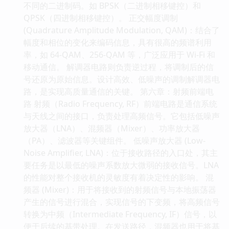
不同的二进制码。如 BPSK（二进制相移键控）和
QPSK（四进制相移键控）。 正交幅度调制
(Quadrature Amplitude Modulation, QAM)：结合了
幅度和相位的变化来编码信息，具有很高的频谱利用
率，如 64-QAM、256-QAM 等，广泛应用于 Wi-Fi 和
移动通信。 解调器电路则负责逆过程，将调制后的信
号还原为原始信息。设计高效、低噪声的调制解调器电
路，是实现高质量通信的关键。 第六章：射频前端电
路 射频（Radio Frequency, RF）前端电路是通信系统
与天线之间的接口，负责处理高频信号。它包括低噪声
放大器（LNA）、混频器（Mixer）、功率放大器
（PA）、滤波器等关键组件。 低噪声放大器 (Low-
Noise Amplifier, LNA)：位于接收路径的入口处，其主
要任务是以最低的噪声系数放大微弱的接收信号。LNA
的性能对整个接收机的灵敏度有着决定性的影响。 混
频器 (Mixer)：用于将接收到的射频信号与本地振荡器
产生的信号进行混合，实现信号的下变频，将高频信号
转换为中频（Intermediate Frequency, IF）信号，以
便于后续的基带处理。在发送路径，混频器也用于将基