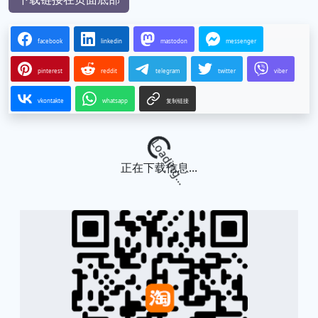
facebook
linkedin
mastodon
messenger
pinterest
reddit
telegram
twitter
viber
vkontakte
whatsapp
复制链接
Loading...
正在下载信息...