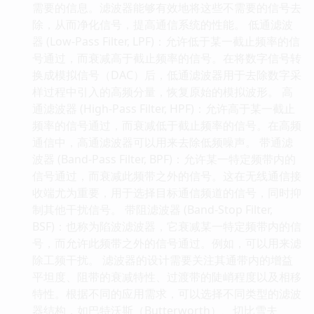
需要的信息。滤波器能够有效地将这些不需要的信号去
除，从而净化信号，提高通信系统的性能。 低通滤波
器 (Low-Pass Filter, LPF)：允许低于某一截止频率的信
号通过，而衰减高于截止频率的信号。在将数字信号转
换成模拟信号（DAC）后，低通滤波器用于去除数字采
样过程中引入的高频分量，恢复原始的模拟波形。 高
通滤波器 (High-Pass Filter, HPF)：允许高于某一截止
频率的信号通过，而衰减低于截止频率的信号。在高频
通信中，高通滤波器可以用来去除低频噪声。 带通滤
波器 (Band-Pass Filter, BPF)：允许某一特定频带内的
信号通过，而衰减此频带之外的信号。这在无线通信接
收端尤为重要，用于选择目标通信频道的信号，同时抑
制其他干扰信号。 带阻滤波器 (Band-Stop Filter,
BSF)：也称为陷波滤波器，它衰减某一特定频带内的信
号，而允许此频带之外的信号通过。例如，可以用来滤
除工频干扰。 滤波器的设计需要关注其通带内的增益
平坦度、阻带的衰减特性、过渡带的陡峭程度以及相移
特性。根据不同的应用需求，可以选择不同类型的滤波
器结构，如巴特沃斯（Butterworth）、切比雪夫