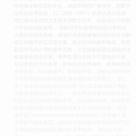
率能够反映信息的变化，例如早期的广播信号。而数字
信号则是离散的，以二进制（0和1）的形式表示信息，
现代通信系统绝大多数采用数字信号，以提高抗干扰能
力和信息传输效率。 理解信号的频谱特性是分析和设
计通信电路的关键。傅里叶变换能够将时域的信号分解
成不同频率的正弦波分量，揭示信号的频率构成。带宽
是指信号所占用的频率范围，它直接影响通信系统的传
输速率和信道容量。噪声是通信系统不可避免的干扰，
它会降低信号的质量，影响信息的准确性。噪声的来源
多种多样，包括热噪声、散粒噪声等，理解噪声的特性
并采取有效的抑制措施是通信电路设计的重点。 第二
章：放大器电路的设计与分析 放大器是通信电子电路
中最基本的组成单元之一，其作用是将微弱的信号放大
到足以进行后续处理的水平。从低频到高频，各种类型
的放大器在通信系统中扮演着不可或缺的角色。 跨导
放大器 (Transconductance Amplifier)：它将输入电
压转换为输出电流。这种放大器在某些信号处理环节以
及与电流控制型器件接口时非常有用。 跨阻放大器