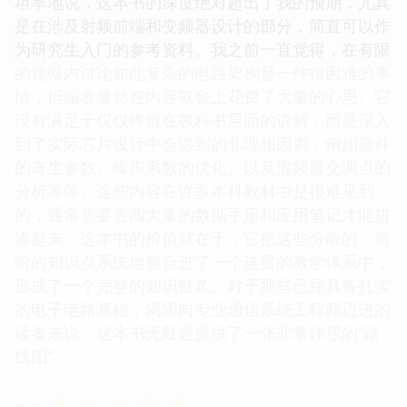
坦率地说，这本书的深度绝对超出了我的预期，尤其
是在涉及射频前端和变频器设计的部分，简直可以作
为研究生入门的参考资料。我之前一直觉得，在有限
的篇幅内讨论如此复杂的电路架构是一件很困难的事
情，但编者显然在内容取舍上花费了大量的心思。它
没有满足于仅仅停留在教科书层面的讲解，而是深入
到了实际芯片设计中会遇到的非理想因素，例如器件
的寄生参数、噪声系数的优化、以及混频器交调点的
分析等等。这些内容在许多本科教材中是很难见到
的，通常需要查阅大量的数据手册和应用笔记才能拼
凑起来。这本书的价值就在于，它把这些分散的、高
阶的知识点系统地整合进了一个连贯的教学体系中，
形成了一个完整的知识链条。对于那些已经具备扎实
的电子电路基础，渴望向专业通信系统工程师迈进的
读者来说，这本书无疑是提供了一张非常详尽的“路
线图”。
☆
☆
☆
☆
☆