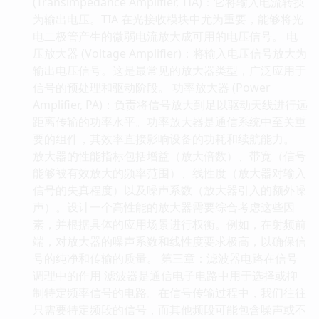
(Transimpedance Amplifier, TIA)：它将输入电流转换
为输出电压。TIA 在光接收模块中尤为重要，能够将光
电二极管产生的微弱电流放大成可用的电压信号。 电
压放大器 (Voltage Amplifier)：将输入电压信号放大为
输出电压信号。这是最常见的放大器类型，广泛应用于
信号的预处理和驱动阶段。 功率放大器 (Power
Amplifier, PA)：负责将信号放大到足以驱动天线进行远
距离传输的功率水平。功率放大器是通信系统中至关重
要的组件，其效率直接影响设备的功耗和续航能力。
放大器的性能指标包括增益（放大倍数）、带宽（信号
能够被有效放大的频率范围）、线性度（放大器对输入
信号的失真程度）以及噪声系数（放大器引入的额外噪
声）。设计一个高性能的放大器需要综合考虑这些因
素，并根据具体的应用场景进行权衡。例如，在射频前
端，对放大器的噪声系数和线性度要求极高，以确保信
号的纯净和传输的质量。 第三章：滤波器电路在信号
调理中的作用 滤波器是通信电子电路中用于选择或抑
制特定频率信号的电路。在信号传输过程中，我们往往
只需要特定频段的信号，而其他频段可能包含噪声或不