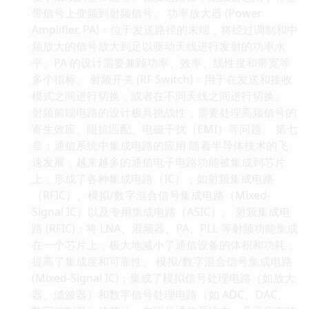
带信号上变频到射频信号。 功率放大器 (Power
Amplifier, PA)：位于发送路径的末端，将经过调制和中
频放大的信号放大到足以驱动天线进行发射的功率水
平。PA 的设计需要兼顾功率、效率、线性度和带宽等
多个指标。 射频开关 (RF Switch)：用于在发送和接收
模式之间进行切换，或者在不同天线之间进行切换。
射频前端电路的设计极具挑战性，需要处理高频信号的
寄生效应、阻抗匹配、电磁干扰（EMI）等问题。 第七
章：通信系统中集成电路的应用 随着半导体技术的飞
速发展，越来越多的通信电子电路功能被集成到芯片
上，形成了各种集成电路（IC），如射频集成电路
（RFIC）、模拟/数字混合信号集成电路（Mixed-
Signal IC）以及专用集成电路（ASIC）。 射频集成电
路 (RFIC)：将 LNA、混频器、PA、PLL 等射频功能集成
在一个芯片上，极大地减小了通信设备的体积和功耗，
提高了集成度和可靠性。 模拟/数字混合信号集成电路
(Mixed-Signal IC)：集成了模拟信号处理电路（如放大
器、滤波器）和数字信号处理电路（如 ADC、DAC、