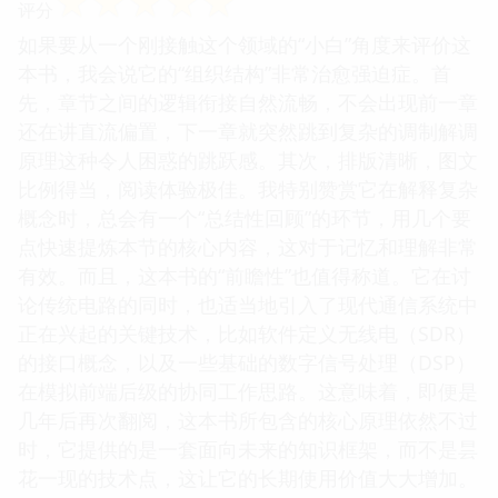
☆
☆
☆
☆
☆
评分
如果要从一个刚接触这个领域的“小白”角度来评价这
本书，我会说它的“组织结构”非常治愈强迫症。首
先，章节之间的逻辑衔接自然流畅，不会出现前一章
还在讲直流偏置，下一章就突然跳到复杂的调制解调
原理这种令人困惑的跳跃感。其次，排版清晰，图文
比例得当，阅读体验极佳。我特别赞赏它在解释复杂
概念时，总会有一个“总结性回顾”的环节，用几个要
点快速提炼本节的核心内容，这对于记忆和理解非常
有效。而且，这本书的“前瞻性”也值得称道。它在讨
论传统电路的同时，也适当地引入了现代通信系统中
正在兴起的关键技术，比如软件定义无线电（SDR）
的接口概念，以及一些基础的数字信号处理（DSP）
在模拟前端后级的协同工作思路。这意味着，即便是
几年后再次翻阅，这本书所包含的核心原理依然不过
时，它提供的是一套面向未来的知识框架，而不是昙
花一现的技术点，这让它的长期使用价值大大增加。