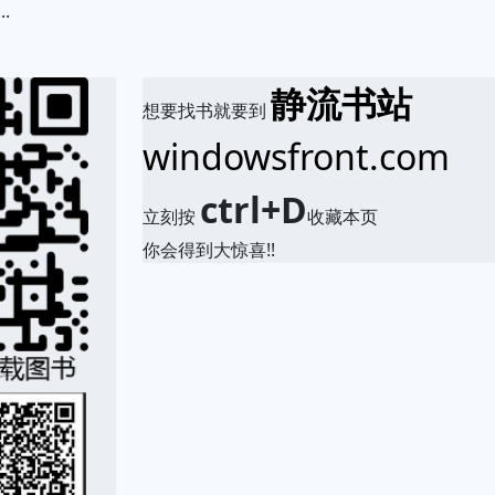
.
静流书站
想要找书就要到
windowsfront.com
ctrl+D
立刻按
收藏本页
你会得到大惊喜!!