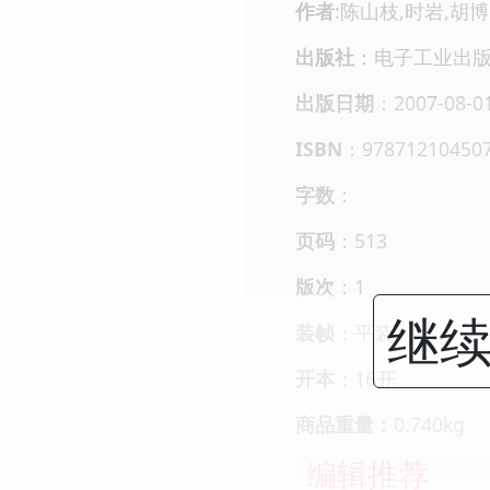
作者
:陈山枝,时岩,胡博
出版社
：电子工业出
出版日期
：2007-08-0
ISBN
：97871210450
字数
：
页码
：513
版次
：1
继续
装帧
：平装
开本
：16开
商品重量
：0.740kg
编辑推荐