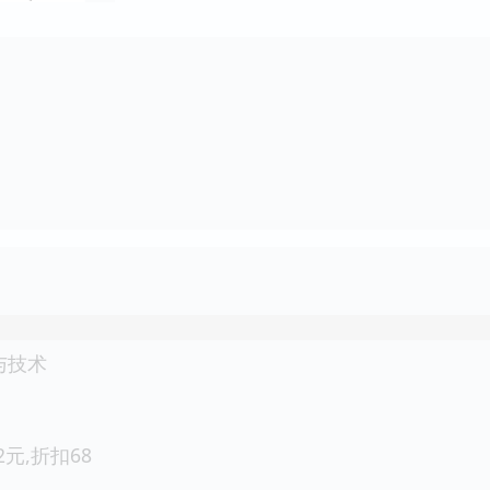
与技术
.2元,折扣68