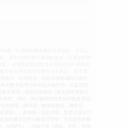
者构建一个清晰的网络通信发展脉络，并深入
起，逐步过渡到数字通信的诞生，以及互联网
限性： 详细阐述模拟信号在传输过程中易受噪
量和复杂通信需求时显得力不从心。 数字通
干扰能力、信号再生、信息压缩和编码方面的
转换为数字信号过程中的关键作用，以及理想
的基本原理，包括信源编码（如无损和有损压
和可靠性。同时，探讨解码过程是如何恢复原始
OSI七层模型（物理层、数据链路层、网络层、
、应用层），阐述每一层的功能、职责以及它们
复杂的通信过程分解成可管理、可互操作的模
SK、QAM等），传输介质（铜线、光纤、无线