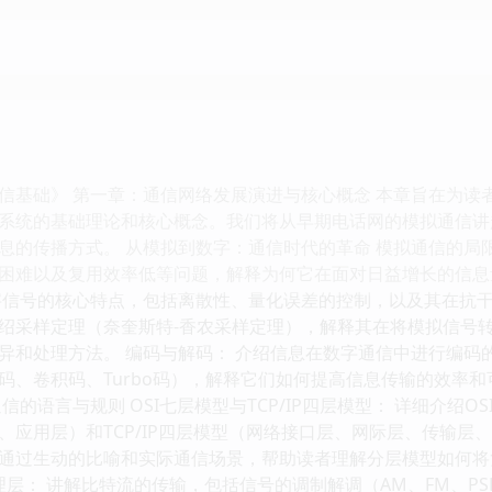
信基础》 第一章：通信网络发展演进与核心概念 本章旨在为读
系统的基础理论和核心概念。我们将从早期电话网的模拟通信讲
息的传播方式。 从模拟到数字：通信时代的革命 模拟通信的局
困难以及复用效率低等问题，解释为何它在面对日益增长的信息
字信号的核心特点，包括离散性、量化误差的控制，以及其在抗
绍采样定理（奈奎斯特-香农采样定理），解释其在将模拟信号
异和处理方法。 编码与解码： 介绍信息在数字通信中进行编码
码、卷积码、Turbo码），解释它们如何提高信息传输的效率
信的语言与规则 OSI七层模型与TCP/IP四层模型： 详细介绍
、应用层）和TCP/IP四层模型（网络接口层、网际层、传输层
通过生动的比喻和实际通信场景，帮助读者理解分层模型如何将
理层： 讲解比特流的传输，包括信号的调制解调（AM、FM、P