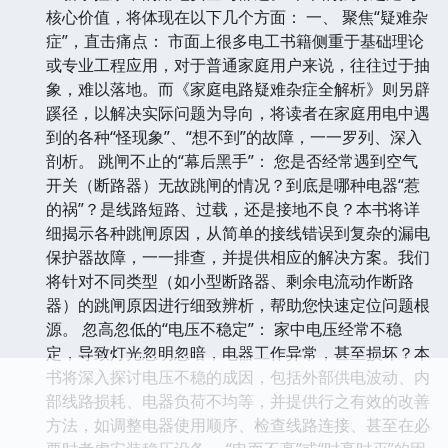
核心价值，将体现在以下几个方面： 一、 聚焦“疑难杂
症”，直击痛点： 市面上很多电工书籍侧重于基础理论
或专业工程应用，对于普通家庭用户来说，往往过于抽
象，难以落地。而《家庭电路疑难杂症全解析》则另辟
蹊径，以解决实际问题为导向，将读者在家庭用电中遇
到的各种“怪现象”、“想不到”的故障，一一罗列、深入
剖析。 跳闸不止的“幕后黑手”： 您是否经常遇到空气
开关（断路器）无故跳闸的情况？到底是哪种电器“惹
的祸”？是线路短路、过载，还是接地不良？本书将详
细揭示各种跳闸原因，从简单的接线错误到复杂的漏电
保护器故障，一一排查，并提供相应的解决方案。我们
将针对不同类型（如小型断路器、剩余电流动作断路
器）的跳闸原因进行细致辨析，帮助您快速定位问题根
源。 忽高忽低的“电压不稳定”： 家中电压经常不稳
定，导致灯光忽明忽暗，电器工作异常，甚至损坏？本
书将深入探讨电压不稳的成因，包括外部供电波动、内
部线路损耗、电器负荷不均等，并提供行之有效的改善
方法，如调整电器使用顺序、检查线路连接、甚至在必