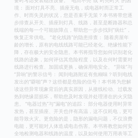
要时考虑安装稳压设备。 “电而不亮”或“时亮时灭”的困
境： 面对灯具不亮、插座无电，或电器时而正常工
作、时而失灵的状况，您是否束手无策？本书将带您逐
步排查从开关、插座到灯具、线路，甚至是断路器和总
线端的每一个可能故障点，帮助您一步步找到“病灶”，
恢复正常供电。 “老化线路”的隐患排查： 随着房屋年
龄的增长，原有的电线线路可能已经老化、绝缘性能下
降，存在极大的安全隐患。本书将指导您如何识别老化
线路的迹象，如何评估其危险程度，以及在何时需要对
线路进行检查、加固或更换，确保用电安全。 “异味”与
“异响”的警示信号： 闻到电路附近有焦糊味？听到电线
发出的“噼啪”声？这些都是危险的信号！本书将为您解
读这些异常现象背后的真实原因，从接线松动、过载发
热到绝缘层损坏，帮助您及时发现并处理潜在的火灾隐
患。 “电器过热”与“漏电”的追踪： 部分电器使用时异常
发热，甚至插座、开关也伴有高温，这不仅耗电，更可
能导致火灾。更危险的是，隐形的漏电问题，不仅浪费
电能，更可能对人体造成电击伤害。本书将教您如何安
全地检测电器和线路的温度，以及如何使用万用表等工