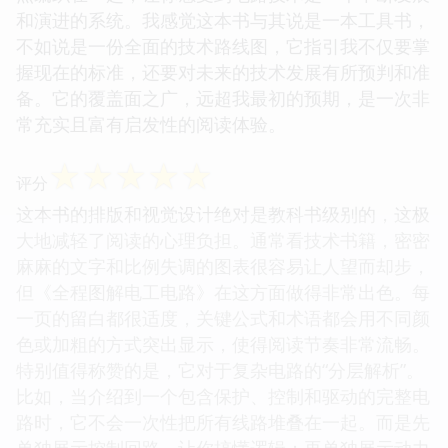
和演进的系统。我感觉这本书与其说是一本工具书，
不如说是一份全面的技术路线图，它指引我不仅要掌
握现在的标准，还要对未来的技术发展有所预判和准
备。它的覆盖面之广，远超我最初的预期，是一次非
常充实且富有启发性的阅读体验。
☆
☆
☆
☆
☆
评分
这本书的排版和视觉设计绝对是教科书级别的，这极
大地减轻了阅读的心理负担。通常看技术书籍，密密
麻麻的文字和比例失调的图表很容易让人望而却步，
但《全程图解电工电路》在这方面做得非常出色。每
一页的留白都很适度，关键公式和术语都会用不同颜
色或加粗的方式突出显示，使得阅读节奏非常流畅。
特别值得称赞的是，它对于复杂电路的“分层解析”。
比如，当介绍到一个包含保护、控制和驱动的完整电
路时，它不会一次性把所有线路堆叠在一起。而是先
单独展示控制回路，让你搞懂逻辑；再单独展示动力