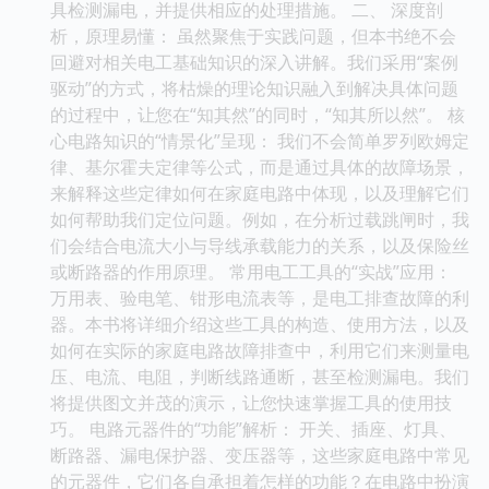
具检测漏电，并提供相应的处理措施。 二、 深度剖
析，原理易懂： 虽然聚焦于实践问题，但本书绝不会
回避对相关电工基础知识的深入讲解。我们采用“案例
驱动”的方式，将枯燥的理论知识融入到解决具体问题
的过程中，让您在“知其然”的同时，“知其所以然”。 核
心电路知识的“情景化”呈现： 我们不会简单罗列欧姆定
律、基尔霍夫定律等公式，而是通过具体的故障场景，
来解释这些定律如何在家庭电路中体现，以及理解它们
如何帮助我们定位问题。例如，在分析过载跳闸时，我
们会结合电流大小与导线承载能力的关系，以及保险丝
或断路器的作用原理。 常用电工工具的“实战”应用：
万用表、验电笔、钳形电流表等，是电工排查故障的利
器。本书将详细介绍这些工具的构造、使用方法，以及
如何在实际的家庭电路故障排查中，利用它们来测量电
压、电流、电阻，判断线路通断，甚至检测漏电。我们
将提供图文并茂的演示，让您快速掌握工具的使用技
巧。 电路元器件的“功能”解析： 开关、插座、灯具、
断路器、漏电保护器、变压器等，这些家庭电路中常见
的元器件，它们各自承担着怎样的功能？在电路中扮演