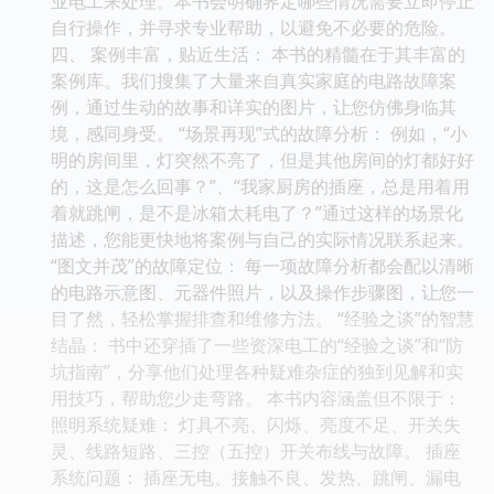
业电工来处理。本书会明确界定哪些情况需要立即停止
自行操作，并寻求专业帮助，以避免不必要的危险。
四、 案例丰富，贴近生活： 本书的精髓在于其丰富的
案例库。我们搜集了大量来自真实家庭的电路故障案
例，通过生动的故事和详实的图片，让您仿佛身临其
境，感同身受。 “场景再现”式的故障分析： 例如，“小
明的房间里，灯突然不亮了，但是其他房间的灯都好好
的，这是怎么回事？”、“我家厨房的插座，总是用着用
着就跳闸，是不是冰箱太耗电了？”通过这样的场景化
描述，您能更快地将案例与自己的实际情况联系起来。
“图文并茂”的故障定位： 每一项故障分析都会配以清晰
的电路示意图、元器件照片，以及操作步骤图，让您一
目了然，轻松掌握排查和维修方法。 “经验之谈”的智慧
结晶： 书中还穿插了一些资深电工的“经验之谈”和“防
坑指南”，分享他们处理各种疑难杂症的独到见解和实
用技巧，帮助您少走弯路。 本书内容涵盖但不限于：
照明系统疑难： 灯具不亮、闪烁、亮度不足、开关失
灵、线路短路、三控（五控）开关布线与故障。 插座
系统问题： 插座无电、接触不良、发热、跳闸、漏电