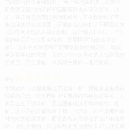
书的实用价值直线飙升。 更让我欣赏的是，它对不
同类型元器件的选择和匹配原则也有深入探讨。比
如，在讲解交流电机启动电路时，它不仅给出了星三
角启动的经典接线图，还很贴心地分析了不同启动方
式对电网和电机本身的影响，这让我意识到，一个合
格的电工不仅仅是会接线，更要懂得“为什么这么
接”。这本书的深度和广度都拿捏得恰到好处，既能
满足初学者的需求，又能让有一定基础的人找到新的
启发点，它更像是一本实战手册而非理论教材。
☆
☆
☆
☆
☆
评分
拿到这本《全程图解电工电路》时，我原本是抱着试
试看的心态，毕竟市面上讲电路的书籍多如牛毛，大
多要么过于理论化，要么图解得过于简单粗糙。然
而，这本书的开篇就给了我一个惊喜。它不是那种教
科书式的枯燥讲解，而是直接从最基础的直流电路开
始，通过大量的、精心绘制的实物接线图和原理图对