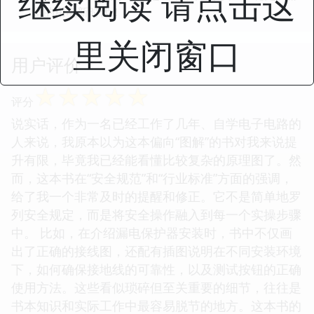
继续阅读 请点击这
适的用电新时代！
里关闭窗口
用户评价
☆
☆
☆
☆
☆
评分
说实话，作为一名已经工作了几年、自学电子电路的
人来说，我原本以为这本偏向“图解”的书对我来说提
升有限，毕竟我已经能看懂比较复杂的原理图了。然
而，这本书在“安全规范”和“行业标准”方面的强调，
给了我一个非常及时的提醒和修正。它不是简单地罗
列安全规定，而是将安全操作融入到每一个实操步骤
中。 比如，在介绍漏电保护器安装时，书中不仅画
出了正确的接线图，还配有插图说明在不同安装环境
下，如何确保接地线的可靠性，以及测试按钮的正确
使用方法。这些看似琐碎但至关重要的细节，往往是
书本知识和实际工作中最容易脱节的地方。这本书的