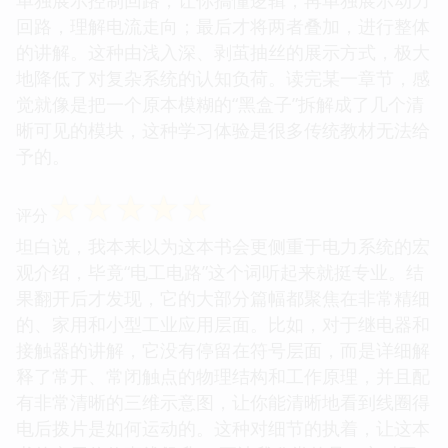
回路，理解电流走向；最后才将两者叠加，进行整体
的讲解。这种由浅入深、剥茧抽丝的展示方式，极大
地降低了对复杂系统的认知负荷。读完某一章节，感
觉就像是把一个原本模糊的“黑盒子”拆解成了几个清
晰可见的模块，这种学习体验是很多传统教材无法给
予的。
☆
☆
☆
☆
☆
评分
坦白说，我本来以为这本书会更侧重于电力系统的宏
观介绍，毕竟“电工电路”这个词听起来就挺专业。结
果翻开后才发现，它的大部分篇幅都聚焦在非常精细
的、家用和小型工业应用层面。比如，对于继电器和
接触器的讲解，它没有停留在符号层面，而是详细解
释了常开、常闭触点的物理结构和工作原理，并且配
有非常清晰的三维示意图，让你能清晰地看到线圈得
电后拨片是如何运动的。这种对细节的执着，让这本