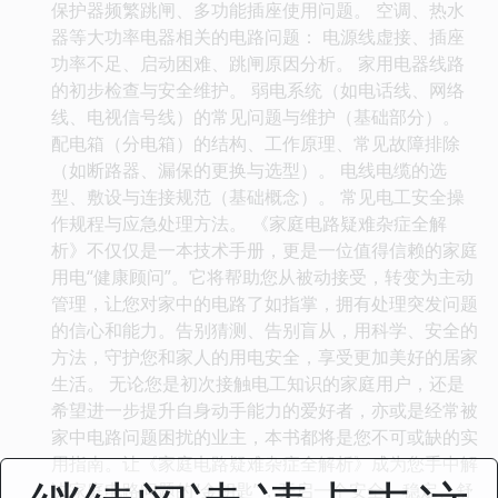
保护器频繁跳闸、多功能插座使用问题。 空调、热水
器等大功率电器相关的电路问题： 电源线虚接、插座
功率不足、启动困难、跳闸原因分析。 家用电器线路
的初步检查与安全维护。 弱电系统（如电话线、网络
线、电视信号线）的常见问题与维护（基础部分）。
配电箱（分电箱）的结构、工作原理、常见故障排除
（如断路器、漏保的更换与选型）。 电线电缆的选
型、敷设与连接规范（基础概念）。 常见电工安全操
作规程与应急处理方法。 《家庭电路疑难杂症全解
析》不仅仅是一本技术手册，更是一位值得信赖的家庭
用电“健康顾问”。它将帮助您从被动接受，转变为主动
管理，让您对家中的电路了如指掌，拥有处理突发问题
的信心和能力。告别猜测、告别盲从，用科学、安全的
方法，守护您和家人的用电安全，享受更加美好的居家
生活。 无论您是初次接触电工知识的家庭用户，还是
希望进一步提升自身动手能力的爱好者，亦或是经常被
家中电路问题困扰的业主，本书都将是您不可或缺的实
用指南。让《家庭电路疑难杂症全解析》成为您手中解
决家庭电路问题的“金钥匙”，开启一个安全、稳定、舒