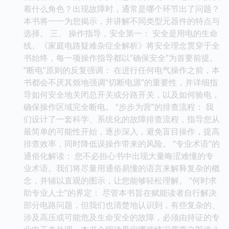
着什么角色？出现故障时，通常是哪个环节出了问题？
本书将一一为您揭示，并讲解不同类型元器件的特点与
选择。 三、 操作指导，安全第一： 安全是用电的生命
线。《家庭电路疑难杂症全解析》将安全理念贯穿于全
书始终，每一项操作指导都以“确保安全”为首要前提。
“断电”原则的反复强调： 在进行任何电气操作之前，本
书都会不厌其烦地强调“切断电源”的重要性，并详细指
导如何安全地关闭总开关或分路开关，以及如何验电，
确保操作区域完全断电。 “步步为营”的排查流程： 我
们设计了一套科学、系统化的故障排查流程，指导您从
最简单的可能性开始，逐步深入，避免盲目操作，提高
排查效率，同时降低误操作带来的风险。 “专业术语”的
通俗化解读： 您不必担心书中出现大量晦涩难懂的专
业术语。我们将尽量用通俗易懂的语言来解释复杂的概
念，并辅以直观的图示，让您能够轻松理解。 “何时求
助专业人士”的界定： 尽管本书旨在赋能读者自行解决
部分电路问题，但我们也清楚地认识到，有些复杂的、
涉及高压或可能危及生命安全的故障，必须由持证的专