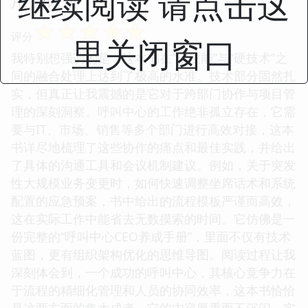
继续阅读 请点击这
☆
☆
☆
☆
☆
评分
里关闭窗口
我特别想强调的是，这本书在“软技能”与“硬技术”之
间的融合处理上达到了极高的水准。技术部分固然扎
实，但真正让我震撼的是它对于跨部门协作与项目管
理的深刻洞察。呼叫中心的工作绝非孤立存在，它需
要与IT、市场、销售等多个部门进行高效对接，这本
书详尽地梳理了这些协作的痛点和最佳实践，并给出
了具体的沟通工具和会议机制建议。例如，关于突发
性大规模业务变更时，如何快速调整坐席话术和系统
配置的应急预案，书中给出的流程模板严谨而高效，
这在实际工作中能省去无数摸索的时间。它仿佛是一
份完整的“呼叫中心CEO养成手册”，里面不仅有技术
蓝图，更有组织架构优化的思维导图。阅读过程让我
深刻体会到，一个成功的呼叫中心，其核心竞争力在
于流程的精细化管理和人员的协同效率，这本书恰恰
是这两方面的集大成者。它的内容厚重而不沉闷，实