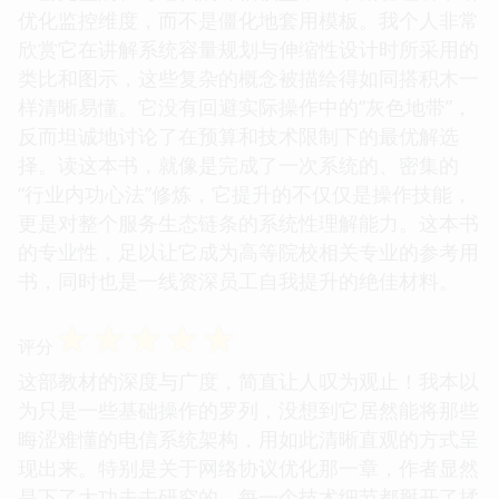
优化监控维度，而不是僵化地套用模板。我个人非常
欣赏它在讲解系统容量规划与伸缩性设计时所采用的
类比和图示，这些复杂的概念被描绘得如同搭积木一
样清晰易懂。它没有回避实际操作中的“灰色地带”，
反而坦诚地讨论了在预算和技术限制下的最优解选
择。读这本书，就像是完成了一次系统的、密集的
“行业内功心法”修炼，它提升的不仅仅是操作技能，
更是对整个服务生态链条的系统性理解能力。这本书
的专业性，足以让它成为高等院校相关专业的参考用
书，同时也是一线资深员工自我提升的绝佳材料。
☆
☆
☆
☆
☆
评分
这部教材的深度与广度，简直让人叹为观止！我本以
为只是一些基础操作的罗列，没想到它居然能将那些
晦涩难懂的电信系统架构，用如此清晰直观的方式呈
现出来。特别是关于网络协议优化那一章，作者显然
是下了大功夫去研究的，每一个技术细节都掰开了揉