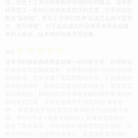
战，也给予了充分的重视和详细的应对建议。这本教
材展现了一种对行业未来负责任的态度，它不仅仅在
教授“如何做”，更在引导我们思考“应该怎么做才更安
全、更可持续”。对于志在成为行业领导者而非追随
者的人来说，这本书的价值无可估量。
☆
☆
☆
☆
☆
评分
这本书的叙述风格简直就像一位经验丰富、性情豁达
的前辈在耳边娓娓道来，没有那种教科书特有的枯燥
和说教感，反而充满了实战智慧的火花。它在阐述故
障排除流程时，那种层层递进的逻辑推导，简直是艺
术品级别的！我特别欣赏作者在讲解软硬件集成时的
那种务实态度，没有空谈那些不切实际的“未来趋
势”，而是聚焦于当前主流设备和软件平台的最佳实
践。书中对SLA（服务等级协议）的量化管理部分，
提供了非常具体、可操作的计算模型和监控指标，这
对于呼叫中心运营管理者来说，是直接能拿来用的