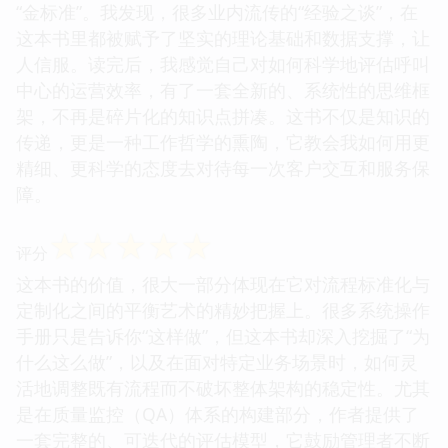
“金标准”。我发现，很多业内流传的“经验之谈”，在
这本书里都被赋予了坚实的理论基础和数据支撑，让
人信服。读完后，我感觉自己对如何科学地评估呼叫
中心的运营效率，有了一套全新的、系统性的思维框
架，不再是碎片化的知识点拼凑。这书不仅是知识的
传递，更是一种工作哲学的熏陶，它教会我如何用更
精细、更科学的态度去对待每一次客户交互和服务保
障。
☆
☆
☆
☆
☆
评分
这本书的价值，很大一部分体现在它对流程标准化与
定制化之间的平衡艺术的精妙把握上。很多系统操作
手册只是告诉你“这样做”，但这本书却深入挖掘了“为
什么这么做”，以及在面对特定业务场景时，如何灵
活地调整既有流程而不破坏整体架构的稳定性。尤其
是在质量监控（QA）体系的构建部分，作者提供了
一套完整的、可迭代的评估模型，它鼓励管理者不断