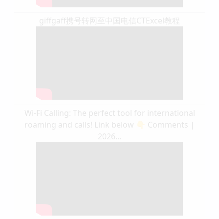
giffgaff携号转网至中国电信CTExcel教程
Wi-Fi Calling: The perfect tool for international
roaming and calls! Link below 👇 Comments |
2026...