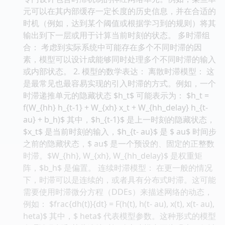
元可以在其内部缓存一定长度的历史信息，并在合适的
时机（例如，达到某个阈值或根据学习到的规则）将其
输出到下一层或用于计算当前时刻的状态。 多时滞组
合： 考虑到实际系统中可能存在多个不同时滞的因
素，模型可以设计成能够同时处理多个不同时滞的输入
或内部状态。 2. 模型的数学表达： 离散时滞模型： 这
是最常见也最容易实现的引入时滞的方式。例如，一个
时滞递推单元的隐藏状态 $h_t$ 可能表示为： $h_t =
f(W_{hh} h_{t-1} + W_{xh} x_t + W_{hh_delay} h_{t-
au} + b_h)$ 其中，$h_{t-1}$ 是上一时刻的隐藏状态，
$x_t$ 是当前时刻的输入，$h_{t- au}$ 是 $ au$ 时间步
之前的隐藏状态，$ au$ 是一个预设的、固定的正整数
时滞。$W_{hh}, W_{xh}, W_{hh_delay}$ 是权重矩
阵，$b_h$ 是偏置。 连续时滞模型： 在更一般的情况
下，时滞可以是连续的，或者具有分布式时滞。这可能
需要使用时滞微分方程（DDEs）来描述网络的动态，
例如： $frac{dh(t)}{dt} = F(h(t), h(t- au), x(t), x(t- au),
heta)$ 其中，$ heta$ 代表模型参数。这种形式的模型