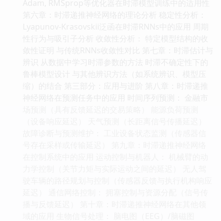
Adam, RMSprop等优化器在时滞模型训练中的适用性
第六章：时滞递推神经网络的理论分析 稳定性分析：
Lyapunov-Krasovskii泛函在时滞RNNs中的应用 周期
性行为与吸引子分析 收敛性分析： 特定模型结构的收
敛性证明 与传统RNNs收敛性对比 第七章：时滞估计与
辨识 从数据中学习时滞参数的方法 时滞不确定性下的
鲁棒模型设计 与其他辨识方法（如系统辨识、模型压
缩）的结合 第三部分：应用与进阶 第八章：时滞递推
神经网络在预测任务中的应用 时间序列预测： 金融市
场预测（具有反馈延迟的交易策略） 能源负荷预测
（设备响应延迟） 天气预测（长距离信号传播延迟）
故障诊断与预测维护： 工业设备状态监测（传感器信
号存在采样或传输延迟） 第九章：时滞递推神经网络
在控制系统中的应用 运动控制与机器人： 机械臂的动
力学控制（关节力矩与实际运动之间的延迟） 无人驾
驶车辆的路径规划与控制（传感器反馈与执行机构响应
延迟） 通信网络控制： 拥塞控制与资源分配（信号传
播与反馈延迟） 第十章：时滞递推神经网络在其他领
域的应用 生物信号处理： 脑电图（EEG）/脑磁图