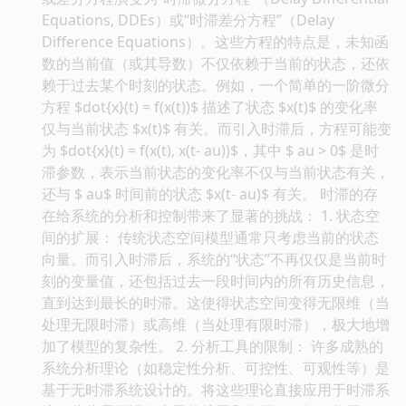
Equations, DDEs）或“时滞差分方程”（Delay
Difference Equations）。这些方程的特点是，未知函
数的当前值（或其导数）不仅依赖于当前的状态，还依
赖于过去某个时刻的状态。例如，一个简单的一阶微分
方程 $dot{x}(t) = f(x(t))$ 描述了状态 $x(t)$ 的变化率
仅与当前状态 $x(t)$ 有关。而引入时滞后，方程可能变
为 $dot{x}(t) = f(x(t), x(t- au))$，其中 $ au > 0$ 是时
滞参数，表示当前状态的变化率不仅与当前状态有关，
还与 $ au$ 时间前的状态 $x(t- au)$ 有关。 时滞的存
在给系统的分析和控制带来了显著的挑战： 1. 状态空
间的扩展： 传统状态空间模型通常只考虑当前的状态
向量。而引入时滞后，系统的“状态”不再仅仅是当前时
刻的变量值，还包括过去一段时间内的所有历史信息，
直到达到最长的时滞。这使得状态空间变得无限维（当
处理无限时滞）或高维（当处理有限时滞），极大地增
加了模型的复杂性。 2. 分析工具的限制： 许多成熟的
系统分析理论（如稳定性分析、可控性、可观性等）是
基于无时滞系统设计的。将这些理论直接应用于时滞系