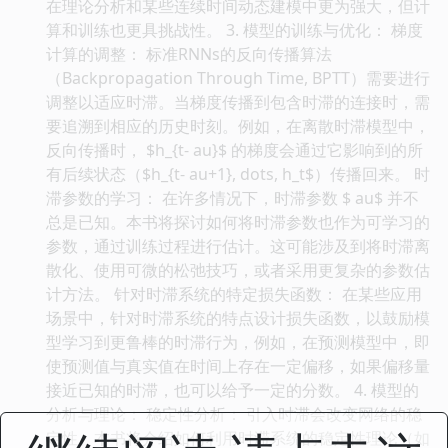
在理论分析和某些连续时间动态建模中更为强大，但计
算和训练也更具挑战性。 3. 模型的训练与优化： 梯度
计算的调整： 标准RNNs的反向传播算法
（Backpropagation Through Time, BPTT）需要进行
调整以适应时滞。当梯度传播到包含时滞的连接时，需
要追溯到相应的历史时刻。例如，在离散时滞模型中，
反向传播时， $h_{t- au}$ 的梯度会通过它影响到的所
有后续状态（$h_{t- au+1}, dots, h_t$）传播回来。 时
滞参数的学习： 在许多情况下，时滞参数 $ au$ 并不
总是已知。本书将探讨如何将时滞参数也作为可学习的
参数，通过训练过程进行估计。这可能涉及到将时滞离
散化、使用可微的松弛技巧，或者采用更复杂的参数估
计方法。 针对时滞系统的特定损失函数： 在某些应用
场景中，针对时滞系统的特点设计损失函数，以鼓励模
型学习到更鲁棒的时滞行为，例如，在预测模型中，即
使预测值与真实值在时间上存在一定偏移，如果偏移量
接近已知的时滞，也可以给予一定的分数。 4. 模型的
分析与理论： 稳定性分析： 引入时滞会改变网络的稳
定性。本书将介绍如何利用时滞系统的稳定性理论（如