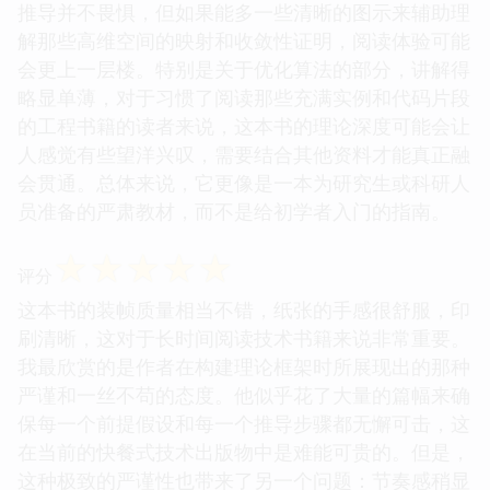
推导并不畏惧，但如果能多一些清晰的图示来辅助理
解那些高维空间的映射和收敛性证明，阅读体验可能
会更上一层楼。特别是关于优化算法的部分，讲解得
略显单薄，对于习惯了阅读那些充满实例和代码片段
的工程书籍的读者来说，这本书的理论深度可能会让
人感觉有些望洋兴叹，需要结合其他资料才能真正融
会贯通。总体来说，它更像是一本为研究生或科研人
员准备的严肃教材，而不是给初学者入门的指南。
☆
☆
☆
☆
☆
评分
这本书的装帧质量相当不错，纸张的手感很舒服，印
刷清晰，这对于长时间阅读技术书籍来说非常重要。
我最欣赏的是作者在构建理论框架时所展现出的那种
严谨和一丝不苟的态度。他似乎花了大量的篇幅来确
保每一个前提假设和每一个推导步骤都无懈可击，这
在当前的快餐式技术出版物中是难能可贵的。但是，
这种极致的严谨性也带来了另一个问题：节奏感稍显