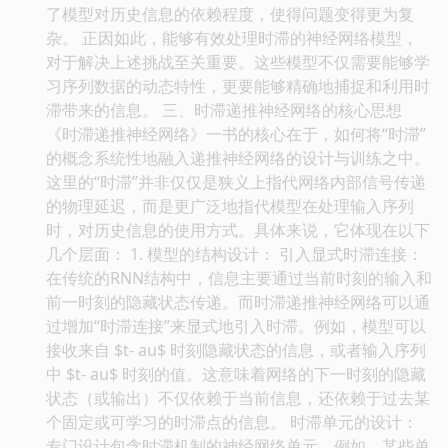
了模型对历史信息的依赖程度，使得问题变得更为复
杂。 正因如此，能够有效处理时滞的神经网络模型，
对于解决上述挑战至关重要。这些模型不仅需要能够学
习序列数据的动态特性，更要能够精确地捕捉和利用时
滞带来的信息。 三、时滞递推神经网络的核心思想
《时滞递推神经网络》一书的核心在于，如何将“时滞”
的概念系统性地融入递推神经网络的设计与训练之中。
这里的“时滞”并非仅仅是狭义上指代网络内部信号传递
的物理延迟，而是更广泛地指代模型在处理输入序列
时，对历史信息的使用方式。具体来说，它体现在以下
几个层面： 1. 模型的结构设计： 引入显式时滞连接：
在传统的RNN结构中，信息主要通过当前时刻的输入和
前一时刻的隐藏状态传递。而时滞递推神经网络可以通
过增加“时滞连接”来显式地引入时滞。例如，模型可以
接收来自 $t- au$ 时刻隐藏状态的信息，或者输入序列
中 $t- au$ 时刻的值。这意味着网络的下一时刻的隐藏
状态（或输出）不仅依赖于当前信息，还依赖于过去某
个固定或可学习的时滞点的信息。 时滞单元的设计：
专门设计包含时滞机制的神经网络单元。例如，某些单