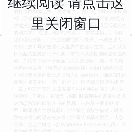
继续阅读 请点击这
Lyapunov-Krasovskii方法）来分析时滞递推神经网络
的收敛性和稳定性。 表达能力： 探讨包含时滞的RNNs
里关闭窗口
相比于标准RNNs在表达能力上的提升，它们能够更有
效地捕捉长程依赖、周期性行为以及具有明显延迟反馈
的动力学。 通过上述的结构设计、数学建模、训练优
化和理论分析，时滞递推神经网络提供了一种更强大、
更精细的工具来处理现实世界中普遍存在的、且对系统
行为至关重要的时滞现象。本书将系统性地阐述这些内
容，为读者提供一个全面而深入的理解。 四、本书结
构与内容亮点 《时滞递推神经网络》的组织结构旨在
引导读者从基础概念逐步深入到高级应用，确保知识的
连贯性和实用性。 第一部分：理论基础与模型构建 第
一章：引言与背景 人工智能与神经网络的演进 递推神
经网络（RNNs）的优势与局限 时滞现象的普遍性及其
对动态系统的影响 本书的目标、结构及主要贡献 第二
章：时滞动力学系统基础 时滞系统的数学描述：时滞
微分方程与时滞差分方程 时滞系统的基本性质：状态
空间、稳定性概念（如Lyapunov-Krasovskii泛函） 经
典的时滞系统模型示例（如Pendulum with delay,