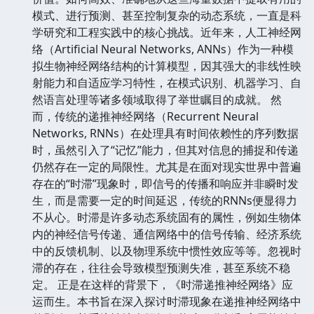
模式、进行预测、甚至控制复杂的动态系统，一直是科
学研究和工程实践中的核心挑战。近年来，人工神经网
络（Artificial Neural Networks, ANNs）作为一种模
拟生物神经网络结构的计算模型，因其强大的非线性映
射能力和自适应学习特性，在模式识别、机器学习、自
然语言处理等诸多领域取得了举世瞩目的成就。 然
而，传统的递推神经网络（Recurrent Neural
Networks, RNNs）在处理具有时间依赖性的序列数据
时，虽然引入了“记忆”能力，但其对信息的捕捉和传递
仍然存在一定的局限性。尤其是在面对现实世界中普遍
存在的“时滞”现象时，即信号的传播和响应并非瞬时发
生，而是需要一定的时间延迟，传统的RNNs便显得力
不从心。时滞是许多动态系统固有的属性，例如生物体
内的神经信号传递、通信网络中的信号传输、经济系统
中的反馈机制、以及物理系统中惯性效应等等。忽视时
滞的存在，往往会导致模型预测失准，甚至系统不稳
定。 正是在这样的背景下，《时滞递推神经网络》应
运而生。本书旨在深入探讨时滞现象在递推神经网络中