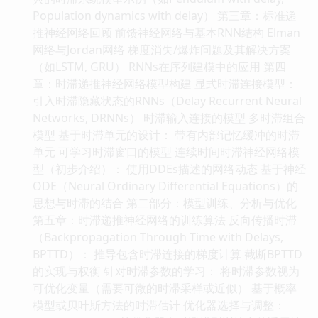
Population dynamics with delay） 第三章：标准递
推神经网络回顾 前馈神经网络与基本RNN结构 Elman
网络与Jordan网络 梯度消失/爆炸问题及其解决方案
（如LSTM, GRU） RNNs在序列建模中的应用 第四
章：时滞递推神经网络模型构建 显式时滞连接模型：
引入时滞隐藏状态的RNNs（Delay Recurrent Neural
Networks, DRNNs） 时滞输入连接的模型 多时滞组合
模型 基于时滞单元的设计： 带有内部记忆缓冲的时滞
单元 可学习时滞窗口的模型 连续时间时滞神经网络模
型（初步介绍）： 使用DDEs描述的网络动态 基于神经
ODE（Neural Ordinary Differential Equations）的
思想与时滞的结合 第二部分：模型训练、分析与优化
第五章：时滞递推神经网络的训练算法 反向传播时滞
（Backpropagation Through Time with Delays,
BPTTD）： 推导包含时滞连接的梯度计算 截断BPTTD
的实现与权衡 针对时滞参数的学习： 将时滞参数视为
可优化变量（需要可微的时滞采样或近似） 基于概率
模型或贝叶斯方法的时滞估计 优化器选择与调整：