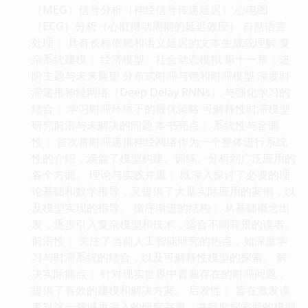
（MEG）信号分析（神经信号传递延迟） 心电图
（ECG）分析（心脏搏动周期的延迟效应） 自然语言
处理： 具有长程依赖和语义延迟的文本生成或理解 复
杂系统建模： 经济模型、社会动态模拟 第十一章：进
阶主题与未来展望 分布式时滞与饱和时滞模型 深度时
滞递推神经网络（Deep Delay RNNs） 与强化学习的
结合： 学习时滞环境下的最优策略 可解释性时滞模型
研究前沿与未解决的问题 本书亮点： 系统性与全面
性： 首次将时滞递推神经网络作为一个整体进行系统
性的介绍，涵盖了模型构建、训练、分析到广泛应用的
各个方面。 理论与实践并重： 既深入探讨了必要的理
论基础和数学推导，又提供了大量实际应用的案例，以
及模型实现的指导。 循序渐进的结构： 从基础概念出
发，逐步引入复杂模型和技术，适合不同背景的读者。
前沿性： 关注了当前人工智能研究的热点，如深度学
习与时滞系统的结合，以及可解释性模型的探索。 解
决实际痛点： 针对现实世界中普遍存在的时滞问题，
提供了有效的建模和解决方案。 启发性： 旨在激发读
者对这一领域更深入的研究兴趣，并鼓励探索新的模型