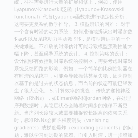
统，往往需要进行大量的扩展和修正，例如，使用
Lyapunov-Krasovskii泛函（Lyapunov-Krasovskii
functional）代替Lyapunov函数来进行稳定性分析，
这需要更复杂的数学推导。 3. 模型辨识的困难： 对于
一个含有时滞的动力系统，如何准确地辨识出时滞参数
$ au$ 以及系统动力学函数 $f$，是模型辨识中的一个
关键难题。不准确的时滞估计可能导致模型预测性能大
幅下降，甚至误导系统的设计。 4. 控制策略的设计：
设计能够有效控制时滞系统的控制器，需要考虑时滞对
系统反馈回路的影响。例如，一个简单的比例控制器在
有时滞的系统中，可能会导致振荡甚至失稳，因为控制
器基于的是过去的状态信息，而当前的状态可能已经发
生了很大变化。 5. 计算效率的挑战： 传统的递推神经
网络（RNNs），如Elman网络和Jordan网络，在处理
序列数据时，其隐层状态会随着时间步的推移不断更
新。当序列长度较大或需要捕捉较长距离的依赖关系
时，标准RNNs会面临梯度消失（vanishing
gradients）或梯度爆炸（exploding gradients）的问
题，难以学习到远期的依赖。而引入时滞，进一步增加