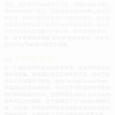
缓慢。某些章节的论述过于冗长，关键的洞察点被大
量的铺垫和细节淹没，需要读者有极大的耐心去筛选
和提炼。我期待看到更多关于当前研究热点，比如如
何处理高噪声环境下的实时决策等前沿议题，但似乎
这本书的视角更加聚焦于更古典、更本质的数学结
构。对于希望快速掌握“如何做”的读者来说，这本书
的“为什么”的解释可能过于深奥。
☆
☆
☆
☆
☆
评分
从一个偏向应用开发者的角度来看，这本书的实用价
值有待商榷。虽然理论基石打得非常牢固，但对于如
何在主流深度学习框架（如PyTorch或TensorFlow）
中实现这些复杂的结构，书中几乎没有提供任何直接
的代码示例或伪代码。这使得我必须自己从头开始构
建和调试这些模型，这无疑增加了学习曲线的陡峭程
度。尤其是一些涉及到特殊激活函数或者非标准损失
函数的描述，如果能配上几行清晰的API调用示例，