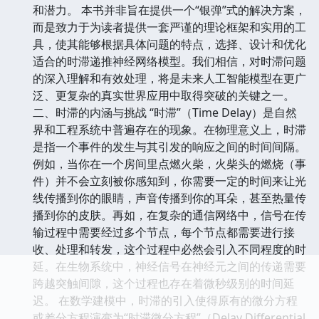
和潜力。 本书并非旨在提供一个“银弹”式的解决方案，
而是致力于为读者提供一套严谨的理论框架和实用的工
具，使其能够根据具体问题的特点，选择、设计和优化
适合的时滞递推神经网络模型。我们相信，对时滞问题
的深入理解和有效处理，将是未来人工智能模型在更广
泛、更复杂的真实世界应用中取得突破的关键之一。
二、时滞的内涵与挑战 “时滞”（Time Delay）是自然
界和工程系统中普遍存在的现象。在物理意义上，时滞
是指一个事件的发生与其引发的响应之间的时间间隔。
例如，当你在一个房间里点燃火柴，火柴头的燃烧（事
件）并不会立刻被你感知到，你需要一定的时间来让光
线传播到你的眼睛，声音传播到你的耳朵，甚至热量传
播到你的皮肤。再如，在复杂的通信网络中，信号在传
输过程中需要经过多个节点，每个节点都需要进行接
收、处理和转发，这个过程中必然会引入不同程度的时
延。在生物系统中，神经信号在神经元之间的传递需要
跨越突触间隙，这个过程也存在着微秒级别的时间延
迟。 在数学建模中，时滞的引入使得原有的微分方程
或差分方程演变为“时滞微分方程”（Delay Differential