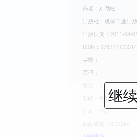
作者：刘劲松
出版社：机械工业出
出版日期：2011-04-0
ISBN：978711133314
字数：
页码：
版次：5
继续
装帧：平装
开本：16开
商品重量：0.322kg
编辑推荐