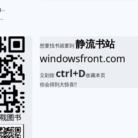
.
静流书站
想要找书就要到
windowsfront.com
ctrl+D
立刻按
收藏本页
你会得到大惊喜!!