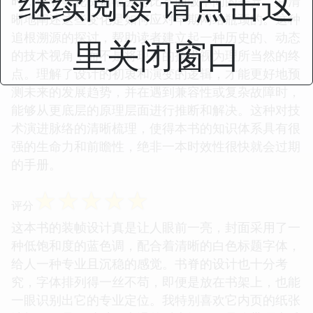
继续阅读 请点击这
时，作者会花费篇幅去对比不同版本间的差异，并清
晰地阐述这些变化是如何应对早期网络瓶颈的。这种
追根溯源的探讨，帮助读者建立起一种历史的、动态
里关闭窗口
的技术视角，而不是将现有的技术视为理所当然的终
点。理解了设计的初衷和演变的逻辑，才能更好地预
测未来的发展趋势，并在遇到兼容性或复杂故障时，
能够从更底层的原理层面进行推断和解决。这种对技
术演进脉络的清晰梳理，使得本书的知识体系具有很
强的生命力和前瞻性，绝非一本时效性很快就会过期
的手册。
☆
☆
☆
☆
☆
评分
这本书的装帧设计真是让人眼前一亮，封面采用了一
种低饱和度的蓝色调，配合着清晰的白色标题字体，
给人一种专业且沉稳的感觉。书脊的设计也十分考
究，字体排列得一丝不苟，即便是放在书架上，也能
一眼识别出它的专业定位。我特别喜欢它内页的纸张