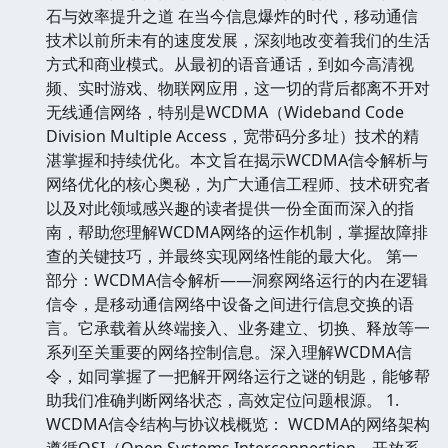
石与效率提升之道 在当今信息爆炸的时代，移动通信
技术以前所未有的速度发展，深刻地改变着我们的生活
方式和商业模式。从最初的语音通话，到如今高清视
频、实时游戏、物联网应用，这一切的背后都离不开对
无线通信网络，特别是WCDMA（Wideband Code
Division Multiple Access，宽带码分多址）技术的精
湛掌握和持续优化。本文旨在揭示WCDMA信令解析与
网络优化的核心奥秘，为广大通信工程师、技术研究者
以及对此领域感兴趣的读者提供一份全面而深入的指
南，帮助您理解WCDMA网络的运作机制，掌握故障排
查的关键技巧，并最终实现网络性能的最大化。 第一
部分：WCDMA信令解析——洞察网络运行的内在逻辑
信令，是移动通信网络中设备之间进行信息交换的语
言。它承载着从终端接入、业务建立、切换、释放等一
系列至关重要的网络控制信息。深入理解WCDMA信
令，如同掌握了一把解开网络运行之谜的钥匙，能够帮
助我们准确判断网络状态，高效定位问题根源。 1.
WCDMA信令结构与协议栈概览： WCDMA的网络架构
遵循OSI（Open Systems Interconnection，开放系