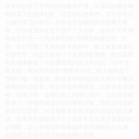
这本书的章节逻辑组织得极为严谨，从基础的概念铺
陈到深入的技术剖析，过渡得自然而然，几乎没有让
人感到突兀的地方。初学者可能最怕的就是概念堆
砌，但作者显然在这方面下了大功夫，他似乎非常懂
得如何引导一个技术新手的心智模型构建过程。比
如，在介绍某个复杂的信令流程时，他没有直接抛出
全部细节，而是先给出一个宏观的框架图，然后层层
剥茧地讲解每一个步骤背后的含义和目的，这种“先
知其然，再知其所以然”的教学方式，极大地降低了
理解门槛。我发现，即便是那些我以前认为非常晦涩
难懂的协议细节，经过作者的阐述后，也变得条理清
晰，脉络分明。这种结构上的精心设计，让阅读过程
变成了一种循序渐进的知识获取体验，而不是枯燥的
术语记忆过程。对于需要系统学习这方面知识的人来
说，这本书无疑提供了一个非常扎实且易于遵循的知
识地图，让人在阅读时能够始终保持清晰的方向感，
知道自己正处于学习旅程的哪个阶段。