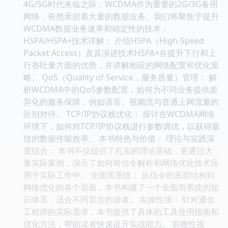
4G/5G时代来临之际，WCDMA作为重要的2G/3G备用
网络，依然承担着大量的数据业务。我们将聚焦于提升
WCDMA数据业务速率和稳定性的技术：
HSPA/HSPA+技术详解： 介绍HSPA（High-Speed
Packet Access）及其演进技术HSPA+在提升下行和上
行吞吐量方面的优势，并讲解相应的网络配置和优化策
略。 QoS（Quality of Service，服务质量）管理： 解
析WCDMA中的QoS参数配置，如何为不同业务提供差
异化的服务保障，例如语音、视频流与普通上网流量的
区别对待。 TCP/IP协议栈优化： 探讨在WCDMA网络
环境下，如何对TCP/IP协议栈进行参数调优，以获得最
佳的数据传输效率。 本书特色与价值： 理论与实践深
度结合： 本书不仅提供了扎实的理论基础，更通过大
量实际案例，演示了如何将信令解析和网络优化技术应
用于实际工作中。 全面而系统： 从信令的底层结构到
网络优化的各个层面，本书构建了一个全面而系统的知
识体系，适合不同层次的读者。 实操性强： 针对通信
工程师的实际需求，本书提供了具体的工具使用指南和
优化方法，帮助读者快速提升实战能力。 前瞻性视