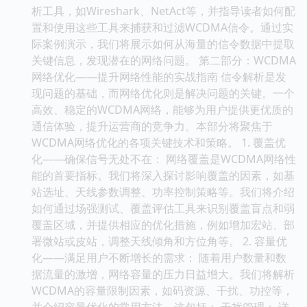
析工具，如Wireshark、NetAct等，并指导读者如何配
置和使用这些工具来捕获和过滤WCDMA信令。通过实
际案例演示，我们将展示如何从海量的信令数据中提取
关键信息，发现潜在的网络问题。 第二部分：WCDMA
网络优化——提升网络性能的实战指南 信令解析是发
现问题的基础，而网络优化则是解决问题的关键。一个
高效、稳定的WCDMA网络，能够为用户提供更优质的
通信体验，提升运营商的竞争力。本部分将聚焦于
WCDMA网络优化的各项关键技术和策略。 1. 覆盖优
化——确保信号无处不在： 网络覆盖是WCDMA网络性
能的首要指标。我们将深入探讨影响覆盖的因素，如基
站选址、天线参数调整、功率控制策略等。我们将介绍
如何通过场强测试、覆盖评估工具来识别覆盖盲点和弱
覆盖区域，并提供相应的优化措施，例如增加宏站、部
署微站或皮站，调整天线倾角和方位角等。 2. 容量优
化——满足用户不断增长的需求： 随着用户数量和数
据流量的激增，网络容量的压力日益增大。我们将解析
WCDMA的容量限制因素，如码资源、干扰、功控等，
并介绍容量优化的常用方法。这包括： 干扰管理： 详