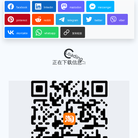
facebook
linkedin
mastodon
messenger
pinterest
reddit
telegram
twitter
viber
vkontakte
whatsapp
复制链接
Loading...
正在下载信息...