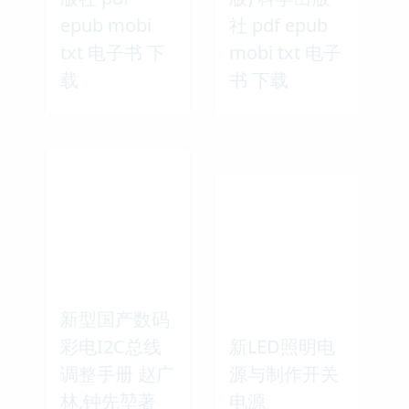
epub mobi
社 pdf epub
txt 电子书 下
mobi txt 电子
载
书 下载
新型国产数码
彩电I2C总线
新LED照明电
调整手册 赵广
源与制作开关
林,钟先堃著
电源