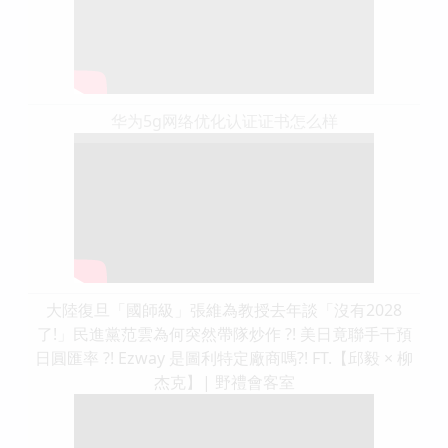
华为5g网络优化认证证书怎么样
大陸復旦「國師級」張維為教授去年談「沒有2028
了!」民進黨范雲為何突然帶隊炒作 ?! 美日竟聯手干預
日圓匯率 ?! Ezway 是圖利特定廠商嗎?! FT.【邱毅 × 柳
杰克】| 野禮會客室