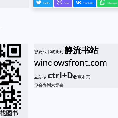
twitter
viber
vkontakte
whatsapp
.
静流书站
想要找书就要到
windowsfront.com
ctrl+D
立刻按
收藏本页
你会得到大惊喜!!