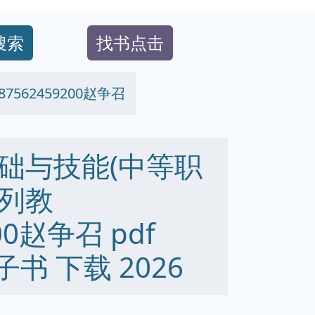
搜索
找书点击
62459200赵争召
础与技能(中等职
列教
00赵争召 pdf
 电子书 下载 2026