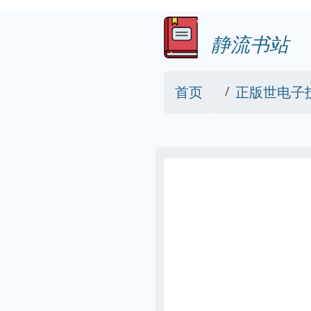
静流书站
首页
正版世电子技