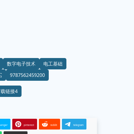
数字电子技术
电工基础
召
9787562459200
下载链接4
senger
pinterest
reddit
telegram