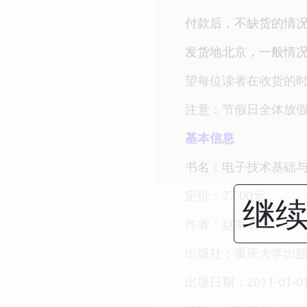
付款后，不缺货的情况
发货地北京，一般情
望每位读者在收货的
注意：节假日全体放假，
基本信息
书名：电子技术基础与
定价：27.00元
继续
作者：赵争召
出版社：重庆大学出
出版日期：2011-01-0