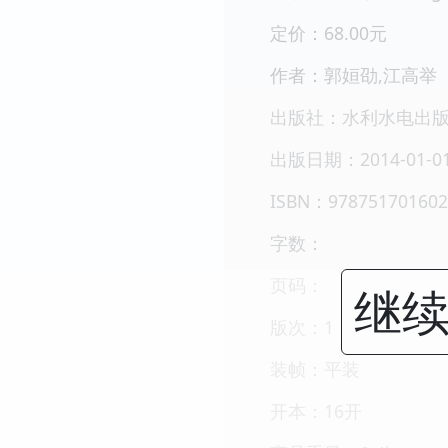
定价：68.00元
作者：郭姮劭,江高举
出版社：水利水电出
出版日期：2014-01-0
ISBN：978751701602
字数：
页码：
继续
版次：1
装帧：平装
开本：16开