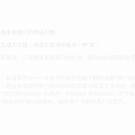
样改变着我们的阅读习惯。
互成为主题，阅读正在演绎着另一种“美”。
全新载体，正在慢慢走进我们的生活，面对如此精彩的电
书，从这里开始——在本书中你不但能了解到当前*流行的
，还会知道如何将已经作好的纸质图书加上交互功能，快速转换
流行的InDesign 到风靡一时的ADE 和Acrobat
“独步武林”的心得秘籍，你和电子书的距离只在咫尺。