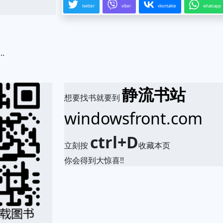
twitter
viber
vkontakte
whatsapp
.
静流书站
想要找书就要到
windowsfront.com
ctrl+D
立刻按
收藏本页
你会得到大惊喜!!