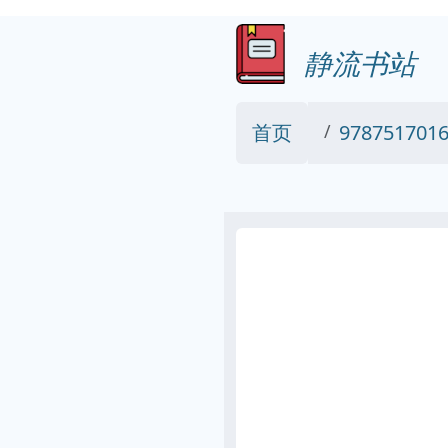
静流书站
首页
9787517