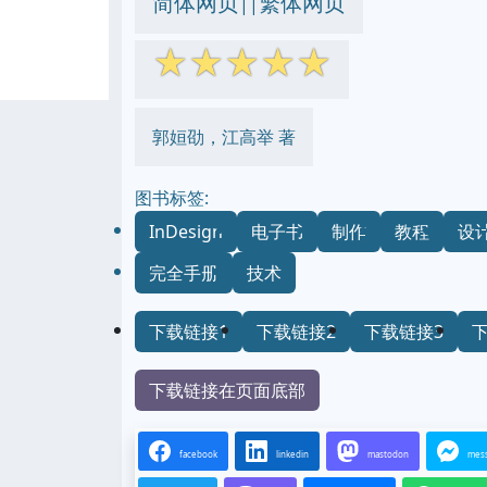
简体网页
繁体网页
||
☆
☆
☆
☆
☆
郭姮劭，江高举 著
图书标签:
InDesign
电子书
制作
教程
设
完全手册
技术
下载链接1
下载链接2
下载链接3
下载链接在页面底部
facebook
linkedin
mastodon
mes