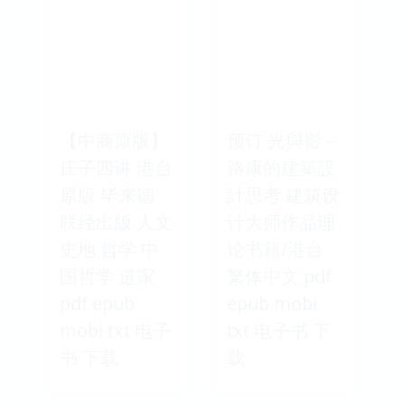
【中商原版】
预订 光與影－
庄子四讲 港台
路康的建築設
原版 毕来德
計思考 建筑设
联经出版 人文
计大师作品理
史地 哲学 中
论书籍/港台
国哲学 道家
繁体中文 pdf
pdf epub
epub mobi
mobi txt 电子
txt 电子书 下
书 下载
载