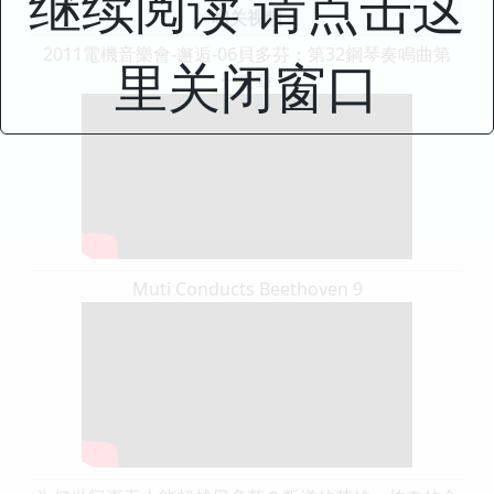
继续阅读 请点击这
相关视频
2011電機音樂會-邂逅-06貝多芬：第32鋼琴奏鳴曲第
里关闭窗口
一樂章
Muti Conducts Beethoven 9