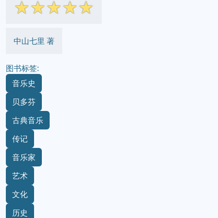
☆
☆
☆
☆
☆
中山七里 著
图书标签:
音乐史
贝多芬
古典音乐
传记
音乐家
艺术
文化
历史