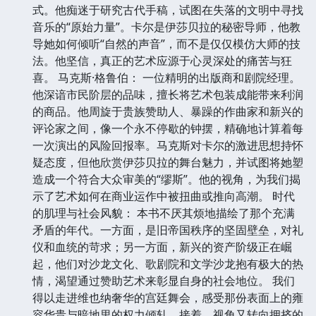
式。他痴迷于研究古代手稿，试图在失落的文明中寻找
音乐的“原始力量”。卡尔是伊莎贝拉的秘密导师，他教
导她如何倾听“自然的声音”，而不是仅仅模仿大师的技
法。他坚信，真正的艺术应源于心灵深处的痛苦与狂
喜。 马克斯·格鲁伯： 一位精明的出版商和剧院经理。
他深谙市民阶层的品味，擅长将艺术包装成能带来利润
的商品。他周旋于贵族赞助人、暴躁的作曲家和新兴的
评论家之间，像一个永不停歇的钟摆，精确地计算着每
一次演出的风险回报率。马克斯对卡尔的激进思想持怀
疑态度，但他欣赏伊莎贝拉的舞台魅力，并试图将她塑
造成一个符合大众审美的“缪斯”。他的视角，为我们揭
示了艺术如何在商业运作中被扭曲或推向高潮。 时代
的肌理与社会风貌： 本书不厌其烦地描绘了那个充满
矛盾的年代。一方面，是旧帝国秩序的坚固壁垒，对礼
仪和血统的苛求；另一方面，新兴的资产阶级正在崛
起，他们对沙龙文化、歌剧院和文学沙龙抱有极大的热
情，渴望通过赞助艺术来彰显自身的社会地位。 我们
得以走进维也纳奢华的宫廷舞会，感受那份表面上的雍
容华贵与暗地里的权力倾轧。接着，视角又转向拥挤的