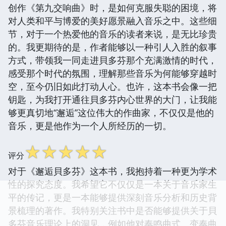
创作《第九交响曲》时，是如何克服失聪的困境，将
对人类和平与博爱的美好愿景融入音乐之中。这些细
节，对于一个热爱他的音乐的读者来说，是无比珍贵
的。我更期待的是，作者能够以一种引人入胜的叙事
方式，带领我一同走进貝多芬那个充满激情的时代，
感受那个时代的氛围，理解那些音乐为何能够穿越时
空，至今仍旧如此打动人心。也许，这本书会像一把
钥匙，为我打开通往貝多芬内心世界的大门，让我能
够更真切地“邂逅”这位伟大的作曲家，不仅仅是他的
音乐，更是他作为一个人所经历的一切。
☆
☆
☆
☆
☆
评分
对于《邂逅貝多芬》这本书，我抱持着一种更为学术
性的探究态度。我希望它不仅仅是一本关于音乐家生
平的传记，更是一本能够提供深刻音乐分析和历史背
景梳理的著作。我特别关注书中是否能够提供关于貝
多芬音乐理论上的洞见，例如他对奏鸣曲式、变奏曲