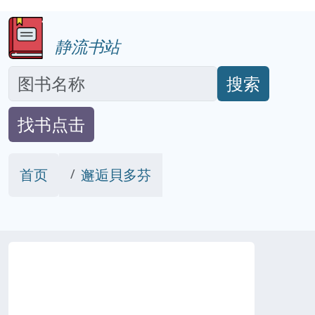
静流书站
搜索
找书点击
首页
邂逅貝多芬