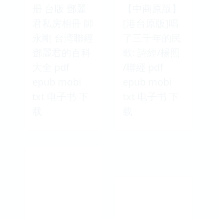
册 台版 鄧麗
【中商原版】
君私房相冊 師
[港台原版]唱
永剛 台湾聯經
了三千年的民
鄧麗君的百科
歌: 詩經/楊照
大全 pdf
/聯經 pdf
epub mobi
epub mobi
txt 电子书 下
txt 电子书 下
载
载