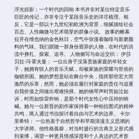
浮光掠影：一个时代的回响 本书并非对某位特定音乐
巨匠的传记，亦非专注于某段音乐史的详尽梳理。相
反，它是一部以十九世纪初欧洲为背景，细腻描绘社会
百态、人性幽微与艺术萌芽的群像小说。 故事的帷幕
拉开在维也纳的金色秋日，空气中弥漫着咖啡与新磨颜
料的气味。我们跟随一群身份迥异的人物，在时代的洪
流中挣扎、探索、追寻。 人物侧写与命运交织： 伊莎
贝拉·冯·霍夫曼： 一位出身于没落贵族家庭的年轻女
子，她拥有惊人的音乐天赋，却被家族的荣耀与世俗的
枷锁所困。她的梦想是站在舞台中央，指挥那些宏大而
激昂的乐章，然而，她必须在履行对家庭的责任与追逐
自我价值之间做出艰难抉择。她的钢琴声时而如泣如
诉，时而如惊雷炸响，是那个时代女性心中压抑的呐
喊。她与一位新晋的剧作家保持着一种柏拉图式的精神
共鸣，两人通过书信探讨着自由与艺术的边界。 卡尔·
里希特： 一位热衷于自然哲学和早期浪漫主义思潮的
大学讲师。他性格孤僻，对当时盛行的古典主义形式感
到束缚，渴望一种更具情感深度和个人表达的艺术形