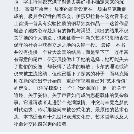
拉，字里行间都充满了对逝去美好和不确定未来的沉
思。 高潮与余音： 故事的高潮设定在一场由马克斯促
成的、极具争议性的音乐会。伊莎贝拉将在这次音乐会
上首演一首具有实验性质的钢琴独奏作品——这首作品
融合了她内心深处所有的挣扎与渴望。演出的结果不仅
关乎她的个人前途，也象征着一种新兴艺术思潮能否在
保守的社会中获得立足之地的关键一役。 最终，本书
并没有提供一个皆大欢喜的结局，而是留下了一连串富
有深意的尾声：伊莎贝拉做出了她的选择，她可能失去
了世俗的安逸，却获得了艺术的解放；卡尔的理论或许
仍未被主流接纳，但他已播下了探索的种子；而马克斯
则在新的演出季开始前，重新审视着自己对“艺术价值”
的定义。 《浮光掠影：一个时代的回响》 是一部关于
追逐、关于妥协、关于声音如何成为思想载体的复杂叙
事。它邀请读者走进那个充满激情、冲突与未竟之梦的
时代边缘，聆听那些尚未被公式化的、最原始的艺术心
跳。本书适合对十九世纪欧洲文化史、艺术哲学以及人
物命运交织感兴趣的读者。