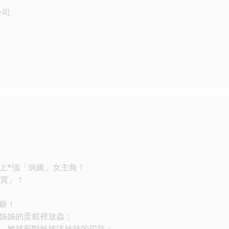
公司
上*強「病嬌」女主角！
人賞」！
癖！
姊姊的蛋糕裡放蟲；
，她就剪斷姊姊洋娃娃的四肢；