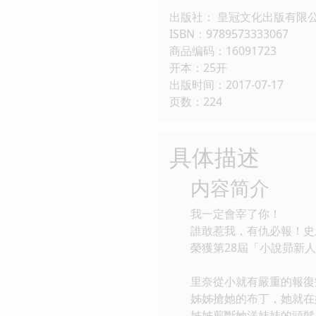
出版社： 皇冠文化出版有限
ISBN：9789573333067
商品编码：16091723
开本：25开
出版时间：2017-07-17
页数：224
具体描述
内容简介
我一定會宰了你！
誰敢惹我，有仇必報！史
榮獲第28屆「小說昴新
里奈從小就有嚴重的報復
姊姊搶她的布丁，她就在
姊姊剪斷她洋娃娃的頭髮