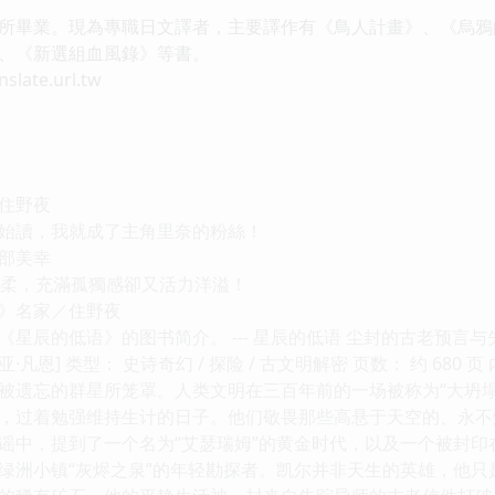
所畢業。現為專職日文譯者，主要譯作有《鳥人計畫》、《烏鴉
、《新選組血風錄》等書。
ate.url.tw
住野夜
始讀，我就成了主角里奈的粉絲！
部美幸
溫柔，充滿孤獨感卻又活力洋溢！
》名家／住野夜
星辰的低语》的图书简介。 --- 星辰的低语 尘封的古老预言与
凡恩] 类型： 史诗奇幻 / 探险 / 古文明解密 页数： 约 680
被遗忘的群星所笼罩。人类文明在三百年前的一场被称为“大坍
，过着勉强维持生计的日子。他们敬畏那些高悬于天空的、永不
谣中，提到了一个名为“艾瑟瑞姆”的黄金时代，以及一个被封印
绿洲小镇“灰烬之泉”的年轻勘探者。凯尔并非天生的英雄，他