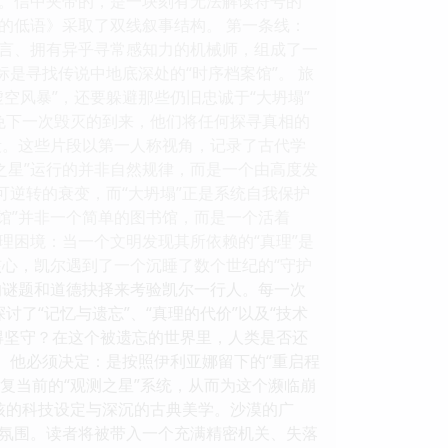
。信中夹带的，是一块刻有无法解读符号的
辰的低语》采取了双线叙事结构。 第一条线：
言、拥有异乎寻常感知力的机械师，组成了一
是寻找传说中地底深处的“时序档案馆”。 旅
空风暴”，还要躲避那些仍旧忠诚于“大坍塌”
避免下一次毁灭的到来，他们将任何探寻真相的
片段。这些片段以第一人称视角，记录了古代学
之星”运行的并非自然规律，而是一个由高度发
可逆转的衰变，而“大坍塌”正是系统自我保护
馆”并非一个简单的图书馆，而是一个活着
理困境：当一个文明发现其所依赖的“真理”是
心，凯尔遇到了一个沉睡了数个世纪的“守护
学的谜题和道德抉择来考验凯尔一行人。每一次
了“记忆与遗忘”、“真理的代价”以及“技术
得坚守？在这个被遗忘的世界里，人类是否还
缘。他必须决定：是按照伊利亚娜留下的“重启程
复当前的“观测之星”系统，从而为这个濒临崩
核的科技设定与深沉的古典美学。沙漠的广
氛围。读者将被带入一个充满精密机关、失落