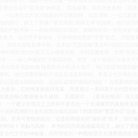
的稀有矿石。他的平静生活被一封来自失踪导师的古老信件打破
是通往传说中“星语者”的钥匙。 双线叙事，揭示历史真相 《星
，一位来自北方冰川部族的符文铭刻师，以及泽德，一位沉默寡
晶的指引，踏上了穿越广袤无垠的“寂静之海”的旅程。他们的目标
境的严酷考验——例如周期性出现的、能瞬间剥夺一切生命的“虚
残余势力。这些守序者相信，只有维持世界的“停滞”状态，才能
线： 穿插在探险叙事中的，是来自“艾瑟瑞姆”黄金时代的日记
巅峰时期所进行的最后几次秘密实验。伊利亚娜发现，支撑“观测
织者”——精心构建的巨大模拟系统。然而，这个系统正在发生不
冲突与世界观的构建 随着凯尔小队深入地下，他们发现“时序档案
算机。他们需要破解的不仅仅是语言和密码，更是古代文明的伦
它以迎接未知的自由，还是应该维护虚假的稳定？ 在档案馆的核
设定极为复杂，它拒绝直接提供答案，而是通过一系列基于古代哲
某些核心数据被永久抹除。 主题探讨： 《星辰的低语》深入探讨
问：一个建立在谎言之上的和平是否比一个充满痛苦的真相更值
？ 小说的高潮部分发生在凯尔成功启动了档案馆的“重置协议”边
原始、更具可塑性的起点，还是利用残存的“编织者”技术，强行修
的时间？ 笔触与风格： 本书的写作风格细腻而宏大，融合了硬
及古代文字的神秘感，共同营造出一种既绝望又充满希望的史诗