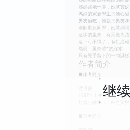
姊姊踢她一腳，她就賞姊
媽媽的家教學生把她心愛
男友偷吃，她就把男友和
老師欺負同學，她就網購
這樣的里奈，有天走夜路
這下可不得了，有仇必報
然而，里奈唯*的線索，
只有兇手留下的一句謎樣
作者简介
■作者簡介
继续
渡邊優
1987年出生於日本宮
短篇小說集《自由之鯊與
■譯者簡介
高詹燦