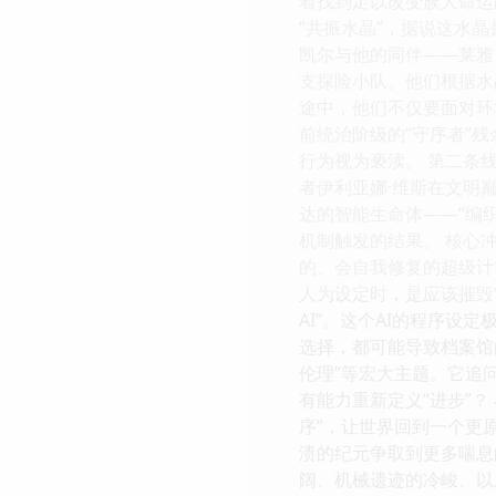
着找到足以改变族人命运
“共振水晶”，据说这水晶
凯尔与他的同伴——莱雅
支探险小队。他们根据水
途中，他们不仅要面对环
前统治阶级的“守序者”
行为视为亵渎。 第二条
者伊利亚娜·维斯在文明
达的智能生命体——“编
机制触发的结果。 核心
的、会自我修复的超级计
人为设定时，是应该摧毁
AI”。这个AI的程序
选择，都可能导致档案馆的
伦理”等宏大主题。它追
有能力重新定义“进步”
序”，让世界回到一个更
溃的纪元争取到更多喘息
阔、机械遗迹的冷峻、以