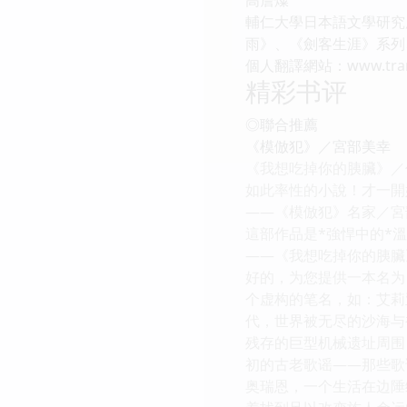
輔仁大學日本語文學研究
雨》、《劍客生涯》系列
個人翻譯網站：www.transl
精彩书评
◎聯合推薦
《模倣犯》／宮部美幸
《我想吃掉你的胰臟》／
如此率性的小說！才一開
——《模倣犯》名家／宮
這部作品是*強悍中的*
——《我想吃掉你的胰臟
好的，为您提供一本名为《
个虚构的笔名，如：艾莉亚·
代，世界被无尽的沙海与
残存的巨型机械遗址周围
初的古老歌谣——那些歌
奥瑞恩，一个生活在边陲