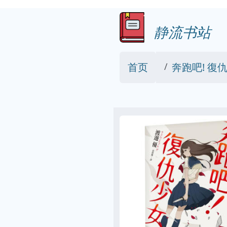
静流书站
首页
奔跑吧! 復