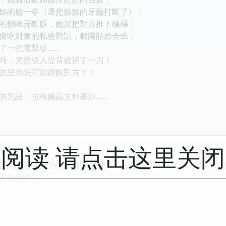
姊的臉一拳（還把姊姊的牙齒打斷了）；
的貓咪弄斷腿，她就把對方推下樓梯；
偷吃對象的私密對話，截圖貼給全班；
了一把電擊槍……
時，竟然被人從背後捅了一刀！
的里奈怎可能輕饒對方？！
的咒語：拉梅爾諾艾利基沙……
阅读 请点击这里关
城縣，現定居仙台市。大學畢業後，一面工作，一面寫作，2015年
人類的夢》。