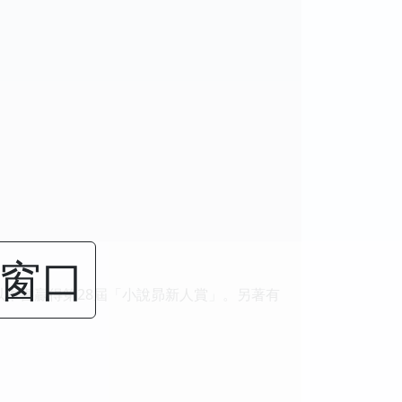
闭窗口
以本書贏得第28屆「小說昴新人賞」。另著有