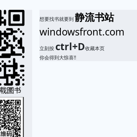
静流书站
想要找书就要到
windowsfront.com
ctrl+D
立刻按
收藏本页
你会得到大惊喜!!