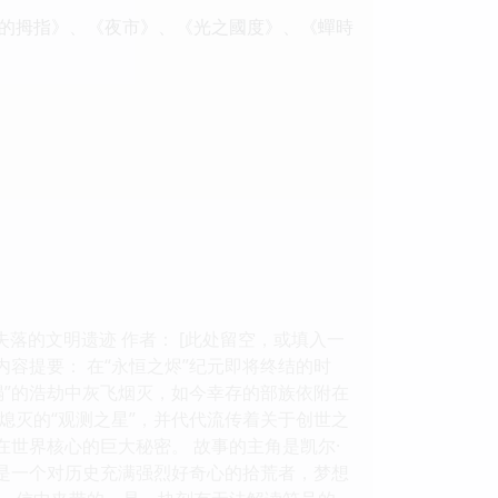
的拇指》、《夜市》、《光之國度》、《蟬時
失落的文明遗迹 作者： [此处留空，或填入一
 页 内容提要： 在“永恒之烬”纪元即将终结的时
塌”的浩劫中灰飞烟灭，如今幸存的部族依附在
熄灭的“观测之星”，并代代流传着关于创世之
在世界核心的巨大秘密。 故事的主角是凯尔·
只是一个对历史充满强烈好奇心的拾荒者，梦想