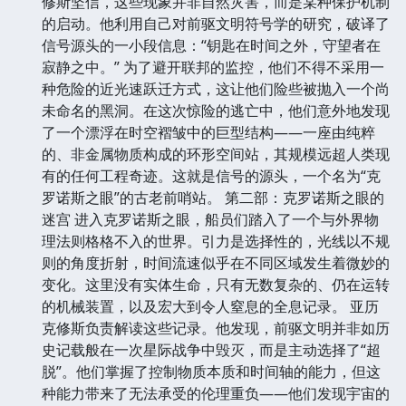
修斯坚信，这些现象并非自然灾害，而是某种保护机制
的启动。他利用自己对前驱文明符号学的研究，破译了
信号源头的一小段信息：“钥匙在时间之外，守望者在
寂静之中。” 为了避开联邦的监控，他们不得不采用一
种危险的近光速跃迁方式，这让他们险些被抛入一个尚
未命名的黑洞。在这次惊险的逃亡中，他们意外地发现
了一个漂浮在时空褶皱中的巨型结构——一座由纯粹
的、非金属物质构成的环形空间站，其规模远超人类现
有的任何工程奇迹。这就是信号的源头，一个名为“克
罗诺斯之眼”的古老前哨站。 第二部：克罗诺斯之眼的
迷宫 进入克罗诺斯之眼，船员们踏入了一个与外界物
理法则格格不入的世界。引力是选择性的，光线以不规
则的角度折射，时间流速似乎在不同区域发生着微妙的
变化。这里没有实体生命，只有无数复杂的、仍在运转
的机械装置，以及宏大到令人窒息的全息记录。 亚历
克修斯负责解读这些记录。他发现，前驱文明并非如历
史记载般在一次星际战争中毁灭，而是主动选择了“超
脱”。他们掌握了控制物质本质和时间轴的能力，但这
种能力带来了无法承受的伦理重负——他们发现宇宙的