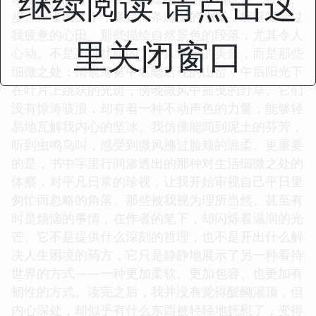
继续阅读 请点击这
步。作者的文字，像是一条潺潺的小溪，蜿蜒流淌过
我疲惫的心田。那些描绘自然景色的段落，尤其令人
里关闭窗口
心动。不是那种壮丽的、令人屏息的美景，而是那些
细微之处：清晨薄雾中若隐若现的山峦，午后阳光下
在叶片上跳跃的光斑，傍晚微风中摇曳的野草。它们
没有惊涛骇浪，却有着一种不动声色的力量，能够轻
易地瓦解我内心的坚冰。我仿佛能闻到泥土的芬芳，
听到虫鸣鸟叫，感受到微风拂过脸颊的温柔。更重要
的是，书中字里行间渗透出的那种对生活细微之处的
体察，对平凡日常的珍视，让我开始审视自己平日里
匆忙而忽略的角落。那些被我视为理所当然、甚至有
时是烦恼的事情，在作者的笔下，却闪烁着温润的光
芒。它不是提供什么深刻的哲理，也不是开出什么解
决人生困境的药方，它只是静静地展示了另一种看待
世界的方式——一种更加柔软、更加包容、也更加有
韧性的方式。读完之后，我并没有觉得醍醐灌顶，但
内心深处，却似乎有什么东西被轻轻地抚慰了，变得