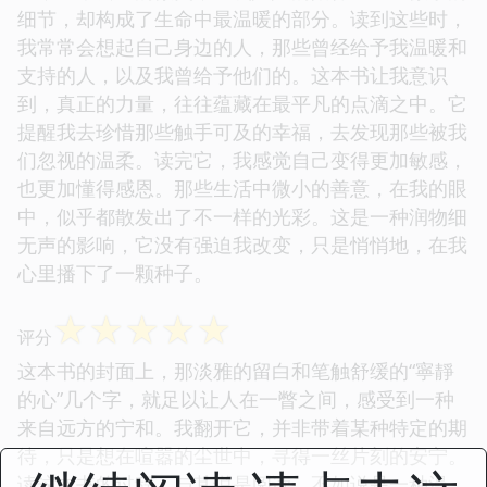
细节，却构成了生命中最温暖的部分。读到这些时，
我常常会想起自己身边的人，那些曾经给予我温暖和
支持的人，以及我曾给予他们的。这本书让我意识
到，真正的力量，往往蕴藏在最平凡的点滴之中。它
提醒我去珍惜那些触手可及的幸福，去发现那些被我
们忽视的温柔。读完它，我感觉自己变得更加敏感，
也更加懂得感恩。那些生活中微小的善意，在我的眼
中，似乎都散发出了不一样的光彩。这是一种润物细
无声的影响，它没有强迫我改变，只是悄悄地，在我
心里播下了一颗种子。
☆
☆
☆
☆
☆
评分
这本书的封面上，那淡雅的留白和笔触舒缓的“寧靜
的心”几个字，就足以让人在一瞥之间，感受到一种
来自远方的宁和。我翻开它，并非带着某种特定的期
待，只是想在喧嚣的尘世中，寻得一丝片刻的安宁。
读这本书的过程，与其说是阅读，不如说是一种漫