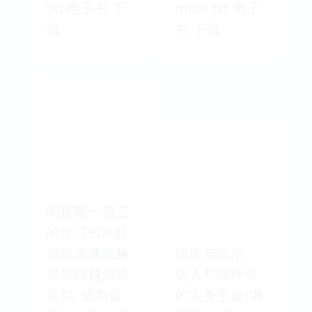
txt 电子书 下
mobi txt 电子
载
书 下载
閃耀獨一無二
的你: TED×好
萊塢表達教練
病痛与医治：
幫你跨越溝通
病人与陪伴者
盲點, 成為最
的实务手册(增