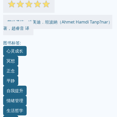
☆
☆
☆
☆
☆
艾哈邁德．哈美迪．坦波納（Ahmet Hamdi Tanp?nar）
著，趙睿音 译
图书标签:
心灵成长
冥想
正念
平静
自我提升
情绪管理
生活哲学