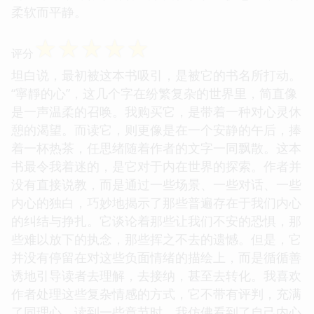
柔软而平静。
☆
☆
☆
☆
☆
评分
坦白说，最初被这本书吸引，是被它的书名所打动。
“寧靜的心”，这几个字在纷繁复杂的世界里，简直像
是一声温柔的召唤。我购买它，是带着一种对心灵休
憩的渴望。而读它，则更像是在一个安静的午后，捧
着一杯热茶，任思绪随着作者的文字一同飘散。这本
书最令我着迷的，是它对于内在世界的探索。作者并
没有直接说教，而是通过一些场景、一些对话、一些
内心的独白，巧妙地揭示了那些普遍存在于我们内心
的纠结与挣扎。它谈论着那些让我们不安的恐惧，那
些难以放下的执念，那些挥之不去的遗憾。但是，它
并没有停留在对这些负面情绪的描绘上，而是循循善
诱地引导读者去理解，去接纳，甚至去转化。我喜欢
作者处理这些复杂情感的方式，它不带有评判，充满
了同理心。读到一些章节时，我仿佛看到了自己内心