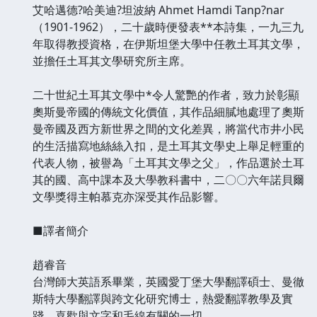
艾哈邁德?哈美迪?坦波納 Ahmet Hamdi Tanp?nar
（1901-1962），二十歲時便發表**本詩集，一九三九
年取得教授資格，在伊斯坦堡大學中任教土耳其文學，
並擔任土耳其文學研究所主席。
二十世紀土耳其文學中*令人驚艷的作者，致力於彰顯
奧斯曼帝國的傳統文化價值，其作品細膩地處理了奧斯
曼帝國及西方新世界之間的文化差異，將當代市井小民
的生活描寫地絲絲入扣，是土耳其文學史上舉足輕重的
代表人物，被譽為「土耳其文學之父」，作品選於土耳
其的國、高中課本及大學教科書中，二〇〇六年諾貝爾
文學獎得主帕慕克亦深受其作品影響。
■譯者簡介
趙睿音
台灣師大英語系畢業，英國愛丁堡大學翻譯碩士、曼徹
斯特大學翻譯與跨文化研究博士，熱愛翻譯教學及實
踐，喜歡與文字和毛線有關的一切。