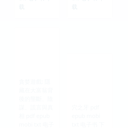
载
载
貪婪遊戲: 隱
藏在大富翁背
後的壟斷、陰
謀、謊言與真
穴之牙 pdf
相 pdf epub
epub mobi
mobi txt 电子
txt 电子书 下