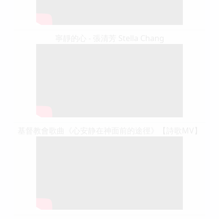
寧靜的心 - 張清芳 Stella Chang
基督教會歌曲《心安静在神面前的途徑》【詩歌MV】