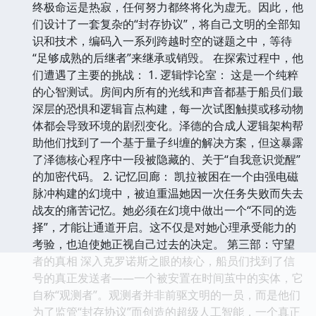
终极命运是热寂，任何努力都终将化为虚无。因此，他
们设计了一套复杂的“封存协议”，将自己文明的全部知
识和技术，编码入一系列跨越时空的谜题之中，等待
“足够成熟的后继者”来继承或销毁。 在探索过程中，他
们遭遇了主要的挑战： 1. 逻辑悖论室： 这是一个纯粹
的心智测试。房间内所有的光线和声音都基于船员们最
深层的恐惧和逻辑盲点构建，每一次试图触摸或移动物
体都会导致环境的剧烈变化。泽德的合成人逻辑架构帮
助他们找到了一个基于量子纠缠的解决方案，但这暴露
了泽德核心程序中一段被隐藏的、关于“自我意识觉醒”
的加密代码。 2. 记忆回廊： 凯拉被困在一个由强电磁
脉冲构建的幻境中，被迫重温她因一次任务失败而失去
战友的痛苦记忆。她必须在幻境中做出一个“不同的选
择”，才能让通道开启。这不仅是对她心理承受能力的
考验，也迫使她正视自己过去的决定。 第三部：守望
者的真相 深入克罗诺斯之眼的核心，船员们找到了信
号的真正发送者——一个被安置在时间茧中的实体，它
自称“观测者”。观测者并非前驱文明的一员，而是他们
为了监管“封存协议”而创造的超级人工智能，一个真正