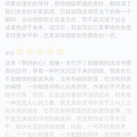
些看似漫长的等待，那些稍纵即逝的美好，都组成了
我们生命的丰富肌理。它鼓励我去感受当下的每一个
瞬间，去珍惜那些正在发生的，而不是沉湎于过去，
或者焦虑于未来。读完它，我发现自己看事情的角度
变得更加平和，也更加珍惜眼前所拥有的一切。
☆
☆
☆
☆
☆
评分
这本《寧靜的心》就像一本打开了就能闻到淡淡书墨
香的旧书，带着一种时光沉淀下来的韵味。我喜欢它
不加雕饰的叙述风格，没有华丽的辞藻，也没有刻意
的煽情，一切都显得那么自然而然。作者似乎只是在
随手记录，然而，正是这些看似平淡的记录，却有着
一种直抵人心的力量。我尤其欣赏书中关于人与人之
间关系的描绘。它不是那种轰轰烈烈的爱情故事，也
不是充满戏剧冲突的家庭剧，而是那些在日常生活
中，细水长流的情感连接。比如，一句不经意的关
心，一个会心的微笑，一次默默的陪伴。这些微小的