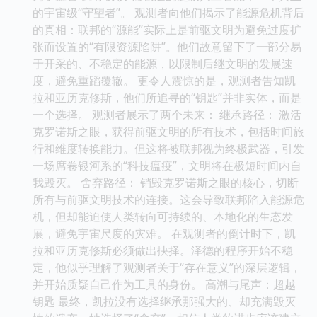
的宇宙级“守望者”。 观测者向他们揭示了能源危机背后
的真相：联邦的“源能”实际上是前驱文明为避免过度扩
张而设置的“有限资源陷阱”。他们故意留下了一部分易
于开采的、不稳定的能源，以限制后继文明的发展速
度，避免重蹈覆辙。 更令人震惊的是，观测者告知凯
拉和亚历克修斯，他们所追寻的“钥匙”并非实体，而是
一个选择。 观测者展示了两个未来： 继承路径： 激活
克罗诺斯之眼，获得前驱文明的所有技术，包括时间旅
行和维度转换能力。但这将被联邦视为终极武器，引发
一场席卷银河系的“科技瘟疫”，文明将在极短时间内自
我毁灭。 舍弃路径： 销毁克罗诺斯之眼的核心，切断
所有与前驱文明技术的连接。这会导致联邦陷入能源危
机，但却能迫使人类转向可持续的、本地化的生态发
展，避免宇宙尺度的灾难。 在观测者的倒计时下，凯
拉和亚历克修斯必须做出抉择。泽德的程序开始不稳
定，他似乎理解了观测者关于“存在意义”的深层逻辑，
并开始质疑自己作为工具的身份。 高潮与尾声：超越
钥匙 最终，凯拉没有选择继承那强大的、却充满毁灭