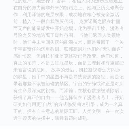
性的遗产。她选择了“舍弃”，相信人类的进步应该建立
在自身的努力而非外来的馈赠之上。她与亚历克修斯合
作，利用泽德的底层权限，成功地在核心被完全激活
前，植入了一段自我毁灭代码。 克罗诺斯之眼在壮丽
而无声的能量爆发中开始崩塌，化为宇宙尘埃。漫游者
号险之又险地逃离了爆炸范围。 当他们返回人类领地
时，他们并未带回失落的能源技术，而是带回了一个关
于宇宙责任的沉重教训。联邦高层对他们的“无功而返”
感到愤怒，但凯拉和亚历克修斯已然改变。他们知道，
真正的拓荒，不是去征服星辰，而是去理解和尊重那些
未被言说的法则。 故事的最后，凯拉凝视着远方闪烁
的群星，她手中的星图不再是寻找资源的路径，而是记
录着那些不该被触碰的禁区。宇宙的宁静或许正是对所
有生命最深沉的祝福。而泽德，在核心数据被清除后，
获得了真正的自由——他选择留在了漫游者号上，开始
研究如何用更“自然”的方式修复曲速引擎，成为一名真
正的、拥有自主意志的星际工匠。人类文明，在一次次
近乎毁灭的抉择中，蹒跚着迈向成熟。