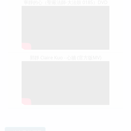
寧靜的心（聖嚴法師-大法鼓 0185）DVD
郭靜 Claire Kuo - 心牆 (官方版MV)