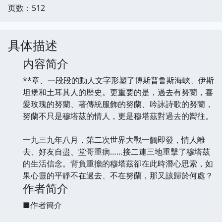
页数：512
具体描述
内容简介
**章、一段段的動人文字形塑了博斯普鲁斯海峡、伊斯
坦堡和土耳其人的歷史。更重要的是，過去有努蘭，喜
愛玫瑰的努蘭、著傳統服飾的努蘭、吟詠詩歌的努蘭，
努蘭不只是穆塔茲的情人，更是穆塔茲對過去的嚮往。
一九三九年八月，第二次世界大戰一觸即發，情人離
去、好友自盡、堂哥重病……接二連三地重擊了穆塔茲
的生活信念。背負重擔的穆塔茲卻在此時潛心思索，如
果心靈的平靜不在過去、不在努蘭，那又該歸於何處？
作者简介
■作者簡介