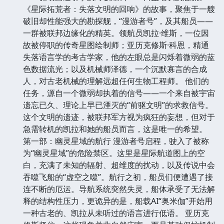
《星际拓荒者：失落文明的回响》的故事，聚焦于一艘
破旧却性能强大的勘探舰，“漫游者号”，及其船员——
一群被联邦边缘化的精英。领航员凯拉·维斯，一位因
故被停职的传奇星图绘制师；亚历克修斯·科恩，精通
失落语言学的考古学家，他的左眼总是闪烁着微弱的蓝
色数据流光；以及机械师泽德，一个沉默寡言的合成
人，对古老机械的理解远超任何生物工程师。 他们的
任务，源自一个微弱却执着的信号——一个来自被宇宙
遗忘已久、理论上早已湮灭的“前驱文明”的求救信号。
这个文明的遗迹，被联邦军方视为疯狂的妄想，但对于
急需转机的凯拉和她的船员而言，这是唯一的希望。
第一部：幽灵星域的航行 漫游者号启程，驶入了被称
为“幽灵星域”的危险禁区。这里是星际航道图上的空
白，充满了未知的辐射、超维度的扰动，以及传说中会
吞噬飞船的“虚空之噬”。航行之初，船员们便遭遇了接
连不断的厄运。导航系统突然失灵，船体承受了无法解
释的结构性压力，更诡异的是，船载AI“奥米伽”开始用
一种古老的、凯拉从未听过的语言进行低语。 亚历克