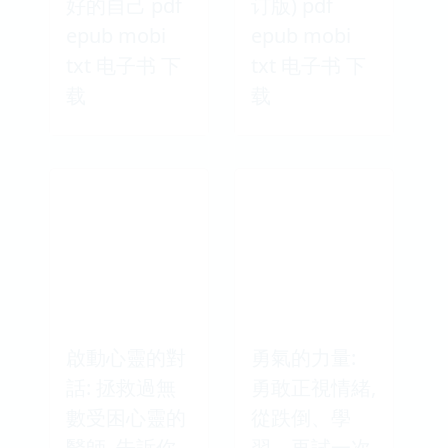
好的自己 pdf
订版) pdf
epub mobi
epub mobi
txt 电子书 下
txt 电子书 下
载
载
啟動心靈的對
勇氣的力量:
話: 拯救過無
勇敢正視情緒,
數受困心靈的
從跌倒、學
醫師, 告訴你
習、再試一次,