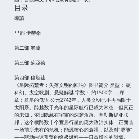
目录
導讀
**部 伊赫桑
第二部 努蘭
第三部 蘇亞德
第四部 穆塔茲
《星际拓荒者：失落文明的回响》图书简介 类型： 硬
科幻、太空歌剧、悬疑解谜 字数： 约1500字 --- 序
章：群星的低语 公元2742年，人类文明已不再局限于
太阳系。跨越数千光年的星际航行已成为常态，但真正
的未知，依旧隐藏在宇宙的深邃角落。塞勒斯提亚联
邦，这个横跨数十个宜居行星的庞大政治实体，正面临
一场前所未有的危机：能源核心的衰竭，以及对“源能”
——驱动曲速引擎的终极燃料——日益增长的恐慌。