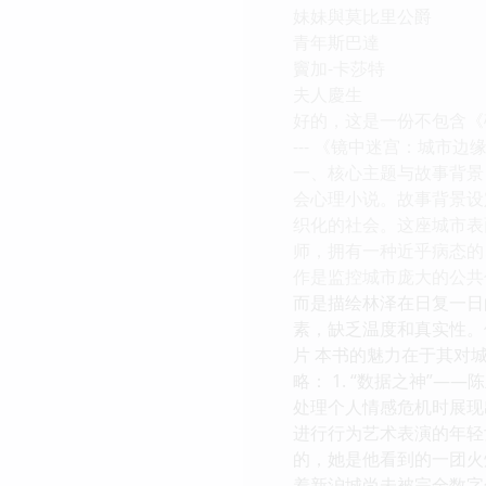
妹妹與莫比里公爵
青年斯巴達
竇加-卡莎特
夫人慶生
好的，这是一份不包含《
--- 《镜中迷宫：城市边
一、核心主题与故事背景
会心理小说。故事背景设
织化的社会。这座城市表
师，拥有一种近乎病态的
作是监控城市庞大的公共
而是描绘林泽在日复一日
素，缺乏温度和真实性。
片 本书的魅力在于其对
略： 1. “数据之神”
处理个人情感危机时展现出
进行行为艺术表演的年轻
的，她是他看到的一团火焰
着新沪城尚未被完全数字