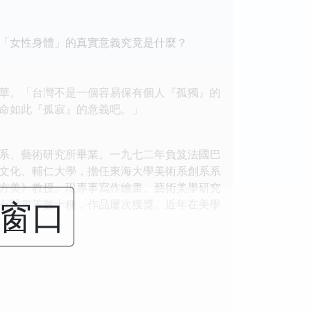
「女性身體」的真實意義究竟是什麼？
華。「台灣不是一個容易保有個人『孤獨』的
命如此『孤寂』的意義吧。」
系、藝術研究所畢業。一九七二年負笈法國巴
文化、輔仁大學，擔任東海大學美術系創系系
方美》教授。現專事寫作繪畫、藝術美學研究
闭窗口
有聲書等數十種，作品屢次獲獎。近年在美學