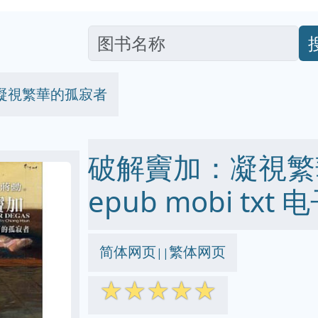
凝視繁華的孤寂者
破解竇加：凝視繁華
epub mobi txt
简体网页
繁体网页
||
☆
☆
☆
☆
☆