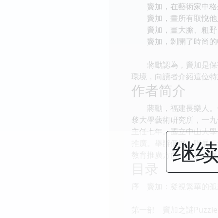
竇加，在藝術家中格外
竇加，畫所有取悅他人
竇加，畫大膽、粗野、
竇加，剝開了時尚的物
蔣勳認為，竇加是保有
環境，向讀者介紹這位特
作者简介
蔣勳，福建長樂人。一
黎大學藝術研究所，一九
主任七年。國立中山大學
继续
推廣。舉辦個展、聯展二
教育推廣方面，更推向兩
目录
序 竇加：凝視繁華的孤
第一部 竇加之謎Puzzle