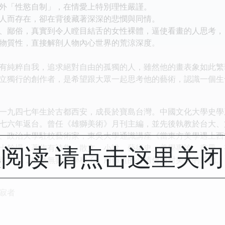
「性慾自制」，在情愛上特別理性嚴謹。
而存在，卻在背後藏著深深的悲憫與同情。
鄙俗，真實到令人瞠目結舌的女性裸體，逼使看畫的人思考，
質性，直接解剖人物內心世界的荒涼深度。
純粹自我，追求絕對自由的孤獨的人，雖然他的畫表象如此繁
立獨行的創作者，是希望跟大眾一起思考他的藝術，認識一個生
九四七年生於古都西安，成長於寶島台灣。中國文化大學史學
七六年返台。曾任《雄獅美術》月刊主編，並先後執教於台大、
、政治大學駐校藝術家，東吳大學通識講座《當東方美學遇上西
阅读 请点击这里关
十餘場，著作有詩集、散文、小說、藝術史、美學專論、畫冊、
岸四地，散播無數美學種子，用佈道的心情傳播對美學的感動。
寂者