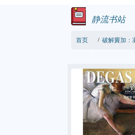
静流书站
首页
破解竇加：