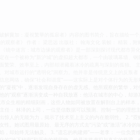
破解竇加：凝視繁華的孤寂者》内容的图书简介，旨在描绘一个
缘的观察者》 作者： 梁思远 出版社： 翰海文化 装帧： 精装，附赠手绘
 《镜中迷宫：城市边缘的观察者》是一部深刻探讨现代都市异
定在一个被称为“新沪城”的虚拟超大都市，一个由玻璃幕墙、
面繁荣、效率至上，内部却潜藏着冰冷的疏离与深刻的孤独。 
、对城市运行的“透明化”洞察力。他并非是传统意义上的反叛
信息网络，确保“社会和谐度”——这实际上是对个体行为的无形
的“凝视”中，逐渐发现自身存在的虚无感。他所观察的繁华，
他的“观察”逐渐演变成一种自我放逐：他活在城市的中心，却游
城市众生相的精细刻画，这些人物如同被放置在解剖台上的样本
——陈主任： 林泽的上司，一位坚信数据可以预测、控制一切的理
惊人的无能为力，揭示了技术至上主义的内在脆弱性。 2. “霓
女性。她试图用最原始、最无序的方式去“污染”或“激活”冰冷
，却始终无法触及。 3. “遗忘的构建师”——老李： 一位负
化的“地下秘密”和历史的残留物。他是连接虚拟与真实的桥梁，也