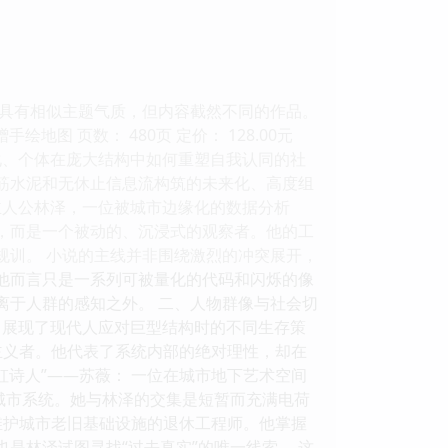
具有相似主题气质，但内容截然不同的作品。
地图 页数： 480页 定价： 128.00元
化、个体在庞大结构中如何重塑自我认同的社
钢筋水泥和无休止信息流构筑的未来化、高度组
主人公林泽，一位被城市边缘化的数据分析
者，而是一个被动的、沉浸式的观察者。他的工
规训。 小说的主线并非围绕激烈的冲突展开，
对他而言只是一系列可被量化的代码和闪烁的像
离于人群的感知之外。 二、人物群像与社会切
，展现了现代人应对巨型结构时的不同生存策
想主义者。他代表了系统内部的绝对理性，却在
虹诗人”——苏薇： 一位在城市地下艺术空间
的城市系统。她与林泽的交集是短暂而充满电荷
责维护城市老旧基础设施的退休工程师。他掌握
是林泽试图寻找“过去真实”的唯一线索。 这