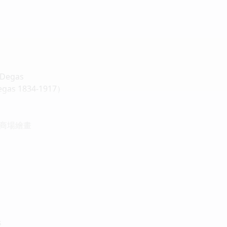
egas
as 1834-1917）
商場繪畫
s