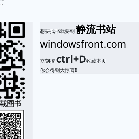
.
静流书站
想要找书就要到
windowsfront.com
ctrl+D
立刻按
收藏本页
你会得到大惊喜!!