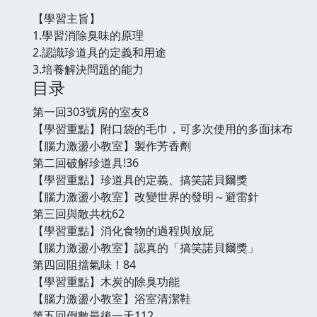
【學習主旨】
1.學習消除臭味的原理
2.認識珍道具的定義和用途
3.培養解決問題的能力
目录
第一回303號房的室友8
【學習重點】附口袋的毛巾，可多次使用的多面抹布
【腦力激盪小教室】製作芳香劑
第二回破解珍道具!36
【學習重點】珍道具的定義、搞笑諾貝爾獎
【腦力激盪小教室】改變世界的發明～避雷針
第三回與敵共枕62
【學習重點】消化食物的過程與放屁
【腦力激盪小教室】認真的「搞笑諾貝爾獎」
第四回阻擋氣味！84
【學習重點】木炭的除臭功能
【腦力激盪小教室】浴室清潔鞋
第五回倒數最後一天112