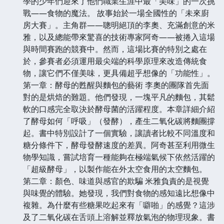
學的少年們迎來了他們職業生涯中最「美味」的一次挑
戰——食物的魔法。 故事始於一場全國性的「未來廚
房大賽」。主角群——聰明絕頂的李奧、充滿創意的米
雅，以及總能帶來驚喜的技術專家阿奇——被捲入這場
與時間賽跑的競賽中。然而，這場比賽的特別之處在
於，參賽者必須運用最尖端的科學原理來改造傳統食
物，讓它們不僅美味，更具備超乎想像的「功能性」。
第一章：酵母的甦醒與麵包的藝術 李奧的團隊首先面
對的是烘焙的難題。他們發現，一塊平凡的麵包，其鬆
軟的口感完全取決於酵母菌的活躍程度。本章詳細介紹
了酵母如何「呼吸」（發酵），產生二氧化碳將麵團撐
起。書中特別設計了一個實驗，讓讀者比較不同溫度和
糖分條件下，酵母發酵速度的差異。阿奇甚至利用微生
物學知識，嘗試培育一種能夠在極端氣候下依然活躍的
「超級酵母」，以製作能在外太空食用的太空麵包。
第二章：顏色、味道與感官的欺騙 米雅負責的是視覺
與味覺的體驗。她發現，我們對食物的感知遠比想像中
複雜。為什麼有些糖果吃起來有「噼啪」的感覺？這涉
及了二氧化碳在舌頭上溶解並釋放氣泡的物理現象。書