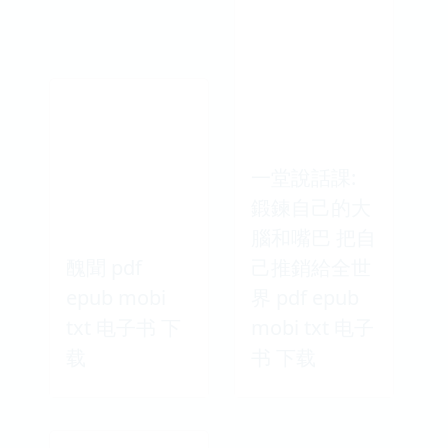
一堂說話課:
鍛鍊自己的大
腦和嘴巴 把自
醜聞 pdf
己推銷給全世
epub mobi
界 pdf epub
txt 电子书 下
mobi txt 电子
载
书 下载