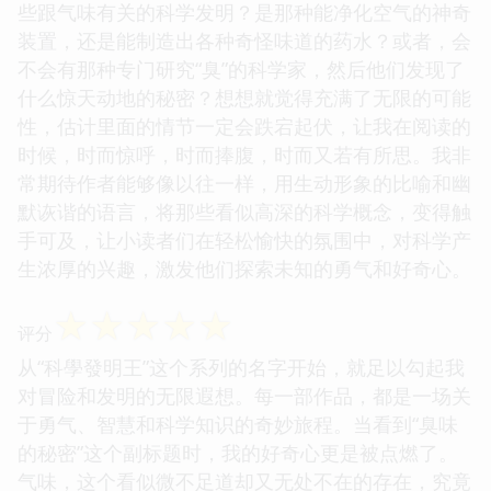
些跟气味有关的科学发明？是那种能净化空气的神奇
装置，还是能制造出各种奇怪味道的药水？或者，会
不会有那种专门研究“臭”的科学家，然后他们发现了
什么惊天动地的秘密？想想就觉得充满了无限的可能
性，估计里面的情节一定会跌宕起伏，让我在阅读的
时候，时而惊呼，时而捧腹，时而又若有所思。我非
常期待作者能够像以往一样，用生动形象的比喻和幽
默诙谐的语言，将那些看似高深的科学概念，变得触
手可及，让小读者们在轻松愉快的氛围中，对科学产
生浓厚的兴趣，激发他们探索未知的勇气和好奇心。
☆
☆
☆
☆
☆
评分
从“科學發明王”这个系列的名字开始，就足以勾起我
对冒险和发明的无限遐想。每一部作品，都是一场关
于勇气、智慧和科学知识的奇妙旅程。当看到“臭味
的秘密”这个副标题时，我的好奇心更是被点燃了。
气味，这个看似微不足道却又无处不在的存在，究竟