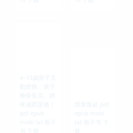
4~13歲親子互
動體操：孩子
轉骨長高、媽
咪減肥苗條！
我輩叛徒 pdf
pdf epub
epub mobi
mobi txt 电子
txt 电子书 下
书 下载
载