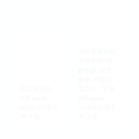
為什麼菁英都
是清單控? 紓
解焦慮, 提升
效率, 輕鬆管
布拉格漫步
理工作、家庭
pdf epub
pdf epub
mobi txt 电子
mobi txt 电子
书 下载
书 下载