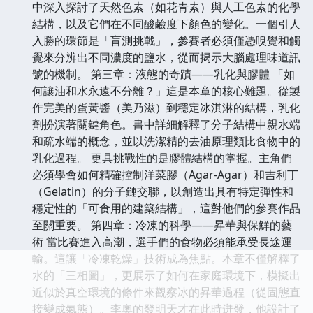
中深入探討了天然色素（如花青素）與人工色素的化學
結構，以及它們在不同酸鹼度下顏色的變化。一個引人
入勝的環節是「盲測挑戰」，參賽者必須僅憑嗅覺和觸
覺來分辨出不同濃度的鹽水，從而揭示大腦處理味道訊
號的機制。 第三章：液態的奇蹟——乳化與膠體 「如
何讓油和水永遠不分離？」這是本章的核心難題。從製
作完美的蛋黃醬（美乃滋）到穩定冰淇淋的結構，乳化
劑扮演著關鍵角色。書中詳細解釋了分子結構中親水端
和疏水端的概念，並以洗潔精的去油原理類比食物中的
乳化過程。 更具挑戰性的是膠體結構的掌握。主角們
必須學會如何精確控制洋菜膠（Agar-Agar）和吉利丁
（Gelatin）的分子鏈交聯，以創造出具有特定彈性和
穩定性的「可食用的建築結構」，這對他們的參賽作品
至關重要。 第四章：冷凍的科學——昇華與保鮮的藝
術 當比賽進入高潮，選手們的食物必須能承受長途運
輸。這讓「冷凍乾燥」技術成為焦點。本章不僅解釋了
水的「三相圖」，更展示了如何在家庭環境下，模擬出
近似於真空環境的條件來觀察冰的昇華過程（從固態直
接變成氣態）。李奧的發明天才在此時迸發，他設計了