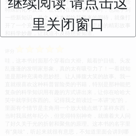
继续阅读 请点击这
知识点，比如介绍不同分子的挥发性，或者介绍某些
特殊的化学反应，让我们在读故事的同时，也能学到
一些新知识。总之，这本书给我带来的期待，就像打
里关闭窗口
开了一个充满惊喜的盲盒，里面会有怎样的精彩故事
和科学妙趣，让我迫不及待想要知道。
☆
☆
☆
☆
☆
评分
哇，这本书封面那个穿着白大褂、戴着护目镜、头发
乱蓬蓬的发明家形象，真的太有吸引力了！一看就知
道是那种充满奇思妙想、让人捧腹大笑的故事。我一
直就很喜欢这种科普冒险类的书籍，特别是那种能把
复杂的科学知识用有趣的方式讲出来，让你在哈哈大
笑中就学到东西的。记得我之前读过一本讲“光”的，
里面有个情节是主角用一个放大镜点燃了某样东西，
当时我虽然年纪小，但觉得特别神奇，就缠着大人问
了好久关于光的折射和聚焦的原理。这本书的名字里
有“臭味”，听起来就很有意思，不知道里面会讲到哪