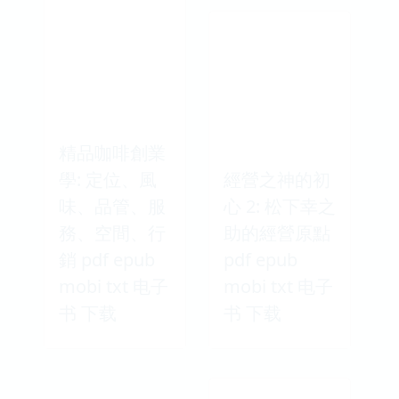
精品咖啡創業
學: 定位、風
經營之神的初
味、品管、服
心 2: 松下幸之
務、空間、行
助的經營原點
銷 pdf epub
pdf epub
mobi txt 电子
mobi txt 电子
书 下载
书 下载