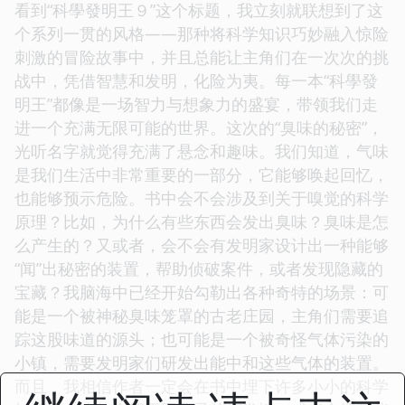
看到“科學發明王９”这个标题，我立刻就联想到了这
个系列一贯的风格——那种将科学知识巧妙融入惊险
刺激的冒险故事中，并且总能让主角们在一次次的挑
战中，凭借智慧和发明，化险为夷。每一本“科學發
明王”都像是一场智力与想象力的盛宴，带领我们走
进一个充满无限可能的世界。这次的“臭味的秘密”，
光听名字就觉得充满了悬念和趣味。我们知道，气味
是我们生活中非常重要的一部分，它能够唤起回忆，
也能够预示危险。书中会不会涉及到关于嗅觉的科学
原理？比如，为什么有些东西会发出臭味？臭味是怎
么产生的？又或者，会不会有发明家设计出一种能够
“闻”出秘密的装置，帮助侦破案件，或者发现隐藏的
宝藏？我脑海中已经开始勾勒出各种奇特的场景：可
能是一个被神秘臭味笼罩的古老庄园，主角们需要追
踪这股味道的源头；也可能是一个被奇怪气体污染的
小镇，需要发明家们研发出能中和这些气体的装置。
而且，我相信作者一定会在书中埋下许多小小的科学