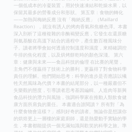
一個低成本的冷凝裝置，用於快速凍結和乾燥水果，以
保留其最多的營養成分和形狀。 第五章：食物的轉化
——加熱與梅納反應 沒有「梅納反應」（Maillard
Reaction），就沒有誘人的烤肉香氣和焦糖色澤。本書
深入剖析了這種複雜的非酶褐變反應，它發生在還原糖
與氨基酸在高溫下結合的過程中，產生數百種風味分
子。讀者將學會如何透過控制溫度和濕度，來精確調控
牛排的焦化程度，以及烘烤餅乾時的顏色深淺。 第六
章：健康與未來——食品科技的倫理 在比賽的尾聲，
主角們不僅贏得了技術上的勝利，更贏得了對食物科學
責任的理解。他們開始思考：科學的進步是否應該以犧
牲天然風味為代價？本書的結尾部分，以一種嚴肅但不
失樂觀的態度，引導讀者思考基因編輯、人造肉等新興
食品科技的潛力與風險，強調科學家在推動人類飲食健
康方面所肩負的重任。 本書適合誰閱讀？ 所有對「為
什麼食物會這樣？」感到好奇的讀者。無論你是想讓你
的烘焙更上一層樓的家庭廚師，還是熱愛動手實驗的學
生，本書都能提供一個充滿知識與歡笑的科學之旅。準