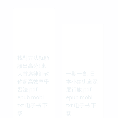
找對方法就能
讀出高分! 東
大首席律師教
一期一會: 日
你超高效率學
本小鎮街道深
習法 pdf
度行旅 pdf
epub mobi
epub mobi
txt 电子书 下
txt 电子书 下
载
载