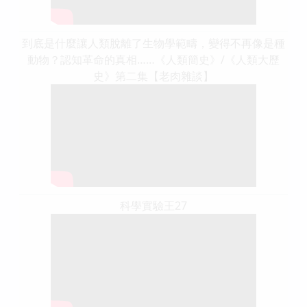
到底是什麼讓人類脫離了生物學範疇，變得不再像是種
動物？認知革命的真相……《人類簡史》/《人類大歷
史》第二集【老肉雜談】
科學實驗王27