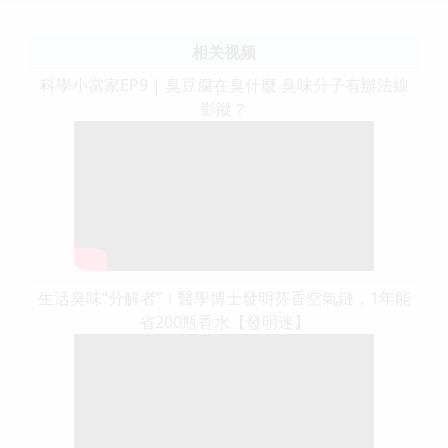
相关视频
科學小當家EP9 | 臭豆腐在臭什麼 臭味分子有辦法線
影蹤？
生活臭味“分解者”！醫學博士發明芬香空氣鏈，1年能
省200瓶香水【發明迷】