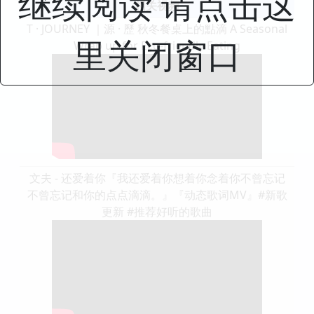
继续阅读 请点击这
相关视频
T · JOURNEY ｜源 · 歷 秋冬餐桌上的點滴 A Seasonal
里关闭窗口
Wrap up for Eco-friendly Eating
文夫 - 还爱着你『我还爱着你想着你念着你不曾忘记
不曾忘记和你的点点滴滴。』『动态歌词MV』#新歌
更新 #推荐好听的歌曲