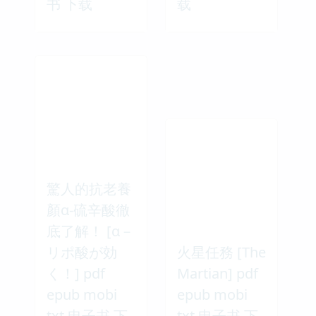
书 下载
载
驚人的抗老養
顏α-硫辛酸徹
底了解！ [α－
リポ酸が効
火星任務 [The
く！] pdf
Martian] pdf
epub mobi
epub mobi
txt 电子书 下
txt 电子书 下