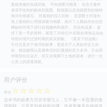
紧急维修的实战经验。 手绘插图与图表： 包含大量作
者亲手绘制的船体剖面图、航线图以及他观察到的独特
海洋生物速写。 对孤独的深入剖析： 亚瑟爵士对漫长
海上孤独的心理描述极为细腻，揭示了人脑如何在信息
稀缺的环境下进行自我建构和保护。 历史的温度： 提
供了第一手的资料，展现了20世纪中后期全球海运业由
传统向现代过渡时期的真实面貌。 《星辰下的远航》
不仅仅是关于海洋的故事，更是关于人类如何定义自
由、挑战极限以及最终找到归属感的宏大史诗。它会陪
伴那些向往远方、却又珍视脚下土地的读者，进行一次
心灵上的深度巡航。
用户评价
☆
☆
☆
☆
☆
评分
这本书的叙事方式非常吸引人，它不像一本普通的食
谱那样，只是罗列食材和步骤。作者更像是在娓娓道