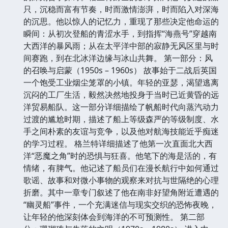
只，沉稳而富有节奏，时而激情澎湃，时而陷入对深海
的沉思。他以惊人的记忆力，重现了那些决定他命运的
瞬间：从初次登船的青涩水手，到指挥“海燕号”穿越南
大西洋的暴风雨；从在太平洋中部的寂静无风区里与时
间赛跑，到在北冰洋边缘与冰山共舞。 第一部分：风
的召唤与启蒙（1950s – 1960s） 故事始于二战后英国
一个饱受工业烟尘笼罩的小镇。年轻的亚瑟，渴望逃离
沉闷的工厂生活，毅然决然地投身于当时已近黄昏的远
洋贸易船队。这一部分详细描绘了帆船时代向蒸汽动力
过渡的尴尬时期，描述了船上等级森严的等级制度、水
手之间朴素的友谊与竞争，以及他对航海技能近乎痴迷
的学习过程。 格兰特详细描述了他第一次直面北大西
洋“恶魔之角”时的恐惧与狂喜。他笔下的海是活的，有
情绪，有脾气。他记述了船员们在漫长航行中如何通过
歌谣、故事和对微小事物的观察来对抗与世隔绝的心理
折磨。其中一章专门叙述了他在南非好望角附近遭遇的
“幽灵船”事件，一个充满迷信与现实交织的恐怖夜晚，
让年轻的他深刻体会到海洋的不可预测性。 第二部