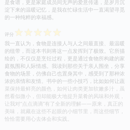
是食谱，更是家庭成员间无声的爱意传递，是岁月沉
淀下来的温暖记忆，是我在忙碌生活中一直渴望寻觅
的一种纯粹的幸福感。
☆
☆
☆
☆
☆
评分
我一直认为，食物是连接人与人之间最直接、最温暖
的纽带，而这本书则将这一点发挥到了极致。它所描
绘的，不仅仅是烹饪过程，更是通过食物所构建的家
庭氛围和人际情感。我读到那些关于亲人围坐，分享
食物的场景，仿佛自己也置身其中，感受到了那种浓
浓的亲情和友情。书中的一些小技巧，比如如何让蔬
菜保持最鲜亮的颜色，如何让肉类更加软嫩多汁，虽
然看似微小，但却能极大地提升菜肴的风味和外观，
让我对“点点滴滴”有了全新的理解——原来，真正的
美味，就藏在这些不起眼的小细节里，而这些细节，
恰恰需要用心去体会和实践。