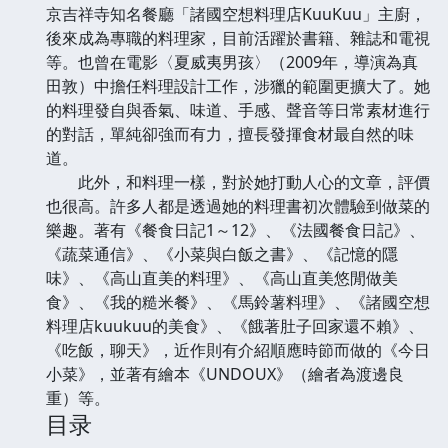
京吉祥寺知名餐廳「諸國空想料理店KuuKuu」主廚，
後來成為專職的料理家，目前活躍於書籍、雜誌和電視
等。也曾在電影〈夏威夷男孩〉（2009年，導演為真
田敦）中擔任料理設計工作，涉獵的範圍更擴大了。她
的料理發自與香氣、味道、手感、聲音等日常素材進行
的對話，單純卻強而有力，擅長發揮食材最自然的味
道。
此外，和料理一樣，對於她打動人心的文章，評價
也很高。許多人都是透過她的料理書初次體驗到做菜的
樂趣。著有《餐食日記1～12》、《法國餐食日記》、
《蔬菜通信》、《小菜與白飯之書》、《記憶的隱
味》、《高山直美的料理》、《高山直美悠閒做美
食》、《我的糙米餐》、《馬鈴薯料理》、《諸國空想
料理店kuukuu的美食》、《餓著肚子回家還不賴》、
《吃飯，聊天》，近作則有介紹順應時節而做的《今日
小菜》，並著有繪本《UNDOUX》（繪者為渡邊良
重）等。
目录