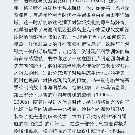
分：珊瑚礁与失落的文明（1970s – 1980s） 进入中
年，格兰特不再满足于常规航线。他开始参与一系列探
险项目，目标是绘制当时仍存在诸多空白的南太平洋海
域。这一时期的叙述充满了对异域文化的尊重与好奇。
他详细记录了与波利尼西亚群岛上几个未受现代文明深
度影响的部落的接触过程。 他描绘了当地人如何仅凭
星象、洋流和鸟类的迁徙来精准定位岛屿，这种与自然
融为一体的导航智慧，让他这个受过现代科学训练的航
海家深感震撼。书中详述了一次在图瓦卢附近珊瑚礁迷
失方向的经历，他们依靠当地老者传授的古老潮汐知识
才得以脱困。这部分充满了对原生态生活方式的赞美，
同时也透露出对快速现代化的担忧。书中配有格兰特亲
手绘制的数十张海图草稿，笔触粗粝，却极具信息量。
第三部分：冰雪的审判与灵魂的磨砺（1990s –
2000s） 随着世界进入信息时代，格兰特将目光投向了
地球上最后的边疆——北极圈。他将他的探险船升级，
装备了更先进的破冰技术，致力于寻找传说中“不可通
航的东北航道”的可行性。 在这一部分，气氛变得极为
冷峻和肃杀。格兰特描述了在极夜中航行的心理挑战