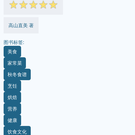
☆
☆
☆
☆
☆
高山直美 著
图书标签:
美食
家常菜
秋冬食谱
烹饪
烘焙
营养
健康
饮食文化