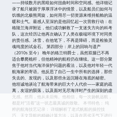
——持续数月的黑暗如何扭曲时间和空间感。他详细记
录了船只被困于厚厚浮冰中的情景，以及船员们如何与
饥饿的北极熊周旋，如何用尽一切资源来维持船舱的温
暖和士气。最感人至深的是他回忆起一次营救行动：在
格陵兰海岸附近，他们成功解救了一支迷失方向的科考
队，这次经历让他再次确认了人类在极端环境下对同类
的责任感。冰雪，在他笔下，不再是障碍，而是检验灵
魂纯度的试金石。 第四部分：岸上的回响与遗产
（2010s 至今） 晚年的格兰特爵士，虽然双腿已不再
适合攀爬桅杆，但他精神的航程仍在继续。这一部分聚
焦于他对当代海洋保护问题的看法，以及他对年轻一代
航海家的寄语。他反思了自己一生中所有的选择，那些
失去的、发现的，以及那些永远沉睡在海底的秘密。
他坦诚地谈论了航海带来的巨大个人代价——家庭的疏
离，友谊的陨落，以及面对无尽海洋时产生的深刻的虚
无感。然而，他从未后悔。他相信，每一次扬帆远航，
都是对“活着”这一状态最真诚的致敬。 本书特色： 纯
粹的航海技艺记录： 详细解析了老式帆船的操控技
巧、天文导航的精确计算方法，以及在恶劣天气下进行