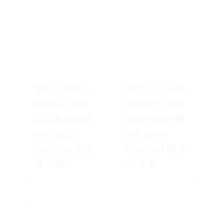
零崎人識的人
臺北＋九份吃
間關係: 與戲
喝玩樂住買逛
言玩家的關係
旅遊地圖手冊
pdf epub
pdf epub
mobi txt 电子
mobi txt 电子
书 下载
书 下载