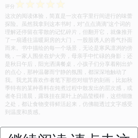
☆
☆
☆
☆
☆
评分
这次的阅读体验，简直是一次在字里行间进行的味蕾
探险。虽然我拿到这本书时，对“点点滴滴”这个词的
理解还停留在零散的记忆碎片，但翻开它，就像推开
了一扇通往温暖厨房的大门，一股股诱人的香气扑面
而来。书中描绘的每一个场景，无论是寒风凛冽的傍
晚，一家人围坐在炉火旁，母亲手中忙碌的身影；还
是秋日午后，阳光洒满餐桌，小孩子们分享着刚出炉
的点心，那种温馨而宁静的氛围，都深深地触动了
我。我尤其喜欢作者笔下那些对细节的刻画，比如秋
季特有的某种香料在炖煮过程中散发出的层次感，或
者冬日清晨，露珠挂在菜叶上的晶莹模样，这些细微
之处，都让食物变得鲜活起来，仿佛能透过文字感受
到温度和质感。