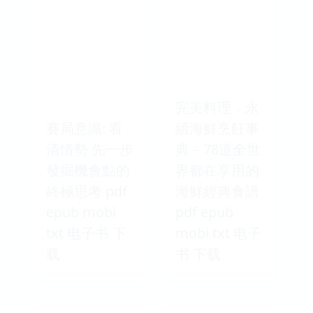
完美料理．永
賽局意識: 看
續海鮮烹飪事
清情勢 先一步
典－78道全世
發掘機會點的
界都在享用的
終極思考 pdf
海鮮經典食譜
epub mobi
pdf epub
txt 电子书 下
mobi txt 电子
载
书 下载