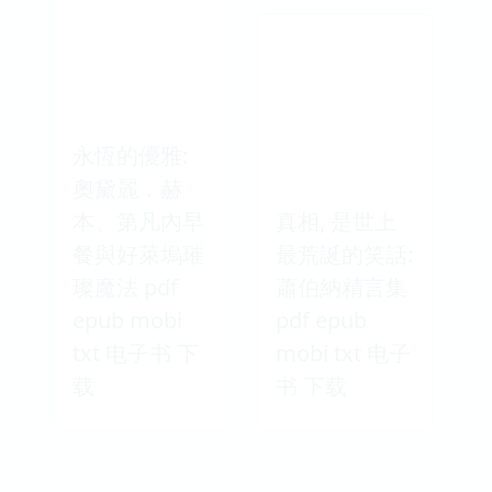
永恆的優雅:
奧黛麗．赫
本、第凡內早
真相, 是世上
餐與好萊塢璀
最荒誕的笑話:
璨魔法 pdf
蕭伯納精言集
epub mobi
pdf epub
txt 电子书 下
mobi txt 电子
载
书 下载