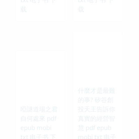
载
载
什麼才是最難
的事? 矽谷創
啞謎道場之君
投天王告訴你
自何處來 pdf
真實的經營智
epub mobi
慧 pdf epub
txt 电子书 下
mobi txt 电子