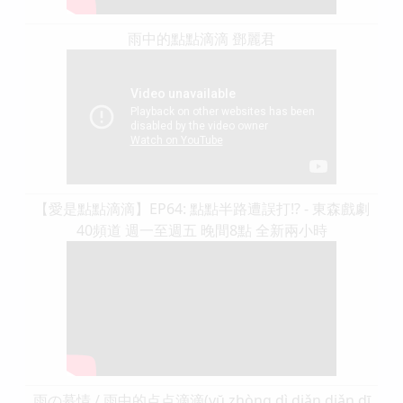
雨中的點點滴滴 鄧麗君
【愛是點點滴滴】EP64: 點點半路遭誤打!? - 東森戲劇
40頻道 週一至週五 晚間8點 全新兩小時
雨の慕情 / 雨中的点点滴滴(yŭ zhòng dì diǎn diǎn dī