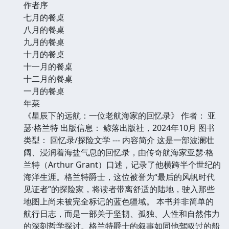
作者序
七月的餐桌
八月的餐桌
九月的餐桌
十月的餐桌
十一月的餐桌
十二月的餐桌
一月的餐桌
年菜
《星辰下的远航：一位老航海家的回忆录》 作者： 亚
瑟·格兰特 出版信息： 鲸落出版社，2024年10月 图书
类型： 回忆录/探险文学 --- 内容简介 这是一部波澜壮
阔、浸润着海盐气息的回忆录，由传奇航海家亚瑟·格
兰特（Arthur Grant）口述，记录了他横跨半个世纪的
海洋生涯。格兰特爵士，这位被誉为“最后的风帆时代
见证者”的探险家，将读者带离舒适的陆地，驶入那些
地图上尚未被完全标记的蓝色疆域。 本书并非简单的
航行日志，而是一部关于坚韧、孤独、人性和自然伟力
的深刻哲学探讨。格兰特爵士的叙事如同他驾驭过的船