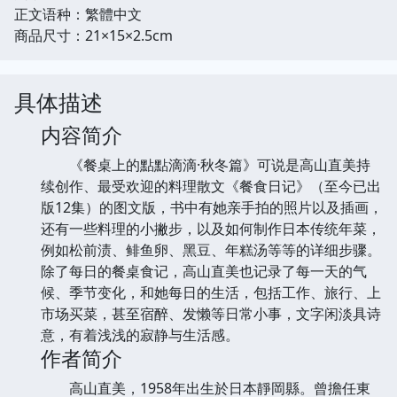
正文语种：繁體中文
商品尺寸：21×15×2.5cm
具体描述
内容简介
《餐桌上的點點滴滴·秋冬篇》可说是高山直美持
续创作、最受欢迎的料理散文《餐食日记》（至今已出
版12集）的图文版，书中有她亲手拍的照片以及插画，
还有一些料理的小撇步，以及如何制作日本传统年菜，
例如松前渍、鲱鱼卵、黑豆、年糕汤等等的详细步骤。
除了每日的餐桌食记，高山直美也记录了每一天的气
候、季节变化，和她每日的生活，包括工作、旅行、上
市场买菜，甚至宿醉、发懒等日常小事，文字闲淡具诗
意，有着浅浅的寂静与生活感。
作者简介
高山直美，1958年出生於日本靜岡縣。曾擔任東