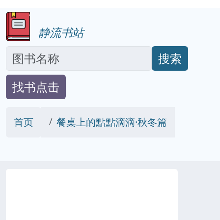
静流书站
搜索
找书点击
首页
餐桌上的點點滴滴·秋冬篇