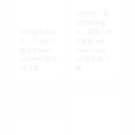
6個問題，竟
能說服各種
引經據典說英
人：耶魯心理
文：莎士比亞
學家教 pdf
篇 pdf epub
epub mobi
mobi txt 电子
txt 电子书 下
书 下载
载