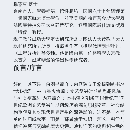
楊憲東 博士
台南市人。學養精湛、悟性超強。民國六十七年榮獲第
一個國家航太博士學位，並至美國約翰霍普金斯大學及
法國馬特拉公司太空部門研究，迭獲國際最佳論文獎及
「特優」教授。
現任教於成功大學航太研究所及財團法人天帝教「天人
親和研究所」所長。權威著作有《後現代控制理論》、
《工程分析》等多種。他是國內第一位將科學與宗教一
以貫之、成就斐然的傑出科學研究者。
前言/序言
好的，以下是一份图书简介，内容独立于您提到的书名
“大破譯”： --- 《星火燎原：文艺复兴时期的思想风暴
与社会变革》 内容简介： 本书深入剖析了14世纪至17
世纪欧洲文艺复兴时期所经历的深刻思想变革、社会结
构重塑及其对现代世界产生的深远影响。这不是一本简
单的时间线叙事，而是一部聚焦于知识、艺术、科学与
信仰冲突与交融的宏大史诗。通过详实的史料和生动的