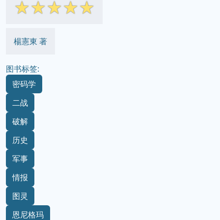
☆
☆
☆
☆
☆
楊憲東 著
图书标签:
密码学
二战
破解
历史
军事
情报
图灵
恩尼格玛