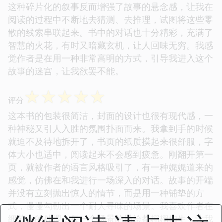
这种碎片化的叙事反而增强了故事的悬念感，让我在
阅读的过程中不断地去猜测、去推理，试图将这些零
散的线索串联起来。书中的对话也十分精彩，充满了
智慧的火花，有时又暗藏玄机，让人回味无穷。我感
觉作者是在用一种非常高明的方式，引导我进入这个
故事的迷宫，让我欲罢不能。
☆
☆
☆
☆
☆
评分
这本书的包装很简洁，封面的设计也很有现代感，一
种神秘又引人入胜的氛围扑面而来。我拿到手的时候
就迫不及待地拆开了，书页的纸质摸起来很舒服，字
体大小也适中，阅读起来不会感到疲惫。刚翻开第一
页，就被作者的语言风格吸引了，有一种娓娓道来的
感觉，仿佛在和我进行一场深入的对话。故事的开端
并没有立刻抛出惊人的情节，而是用一种铺垫的方
式，慢慢勾勒出一个耐人寻味的场景。我喜欢作者在
细节上的处理，每一个场景的描绘都栩栩如生，让我