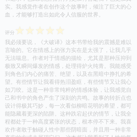
实。我感觉作者在创作这个故事时，倾注了巨大的心
血，才能够打造出如此令人信服的世界。
☆
☆
☆
☆
☆
评分
我必须要说，《大破译》这本书带给我的震撼是难以
言喻的。它在情感上的张力实在是太强了，让我几乎
无法喘息。作者对于情感的描绘，尤其是那种压抑到
极致又瞬间爆发的情感，处理得炉火纯青。我能感受
到角色们内心的痛苦、绝望，以及在黑暗中挣扎的希
望。有些情节让我看得热泪盈眶，有些情节又让我心
如刀绞。这是一种非常纯粹的情感体验，让我感觉自
己和书中的角色产生了深刻的共鸣。故事的转折点也
设计得极其巧妙，每一次看似柳暗花明的希望，都可
能隐藏着更深的陷阱。这种跌宕起伏的情节，让我全
程都处于一种高度紧张的状态，根本停不下来。我喜
欢作者敢于触碰人性中那些阴暗面，并且用一种非常