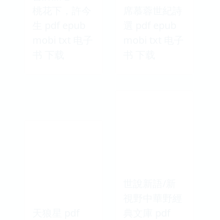
桃花下，許今
席慕蓉世紀詩
生 pdf epub
選 pdf epub
mobi txt 电子
mobi txt 电子
书 下载
书 下载
世說新語/新
視野中華野經
天狼星 pdf
典文庫 pdf