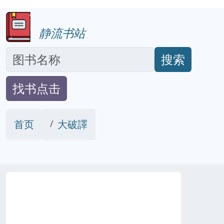
静流书站
搜索
找书点击
首页
大破譯