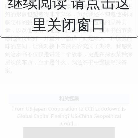
继续阅读 请点击这
能够身临其境地感受到人物的情绪和环境的氛围。主
角的形象也塑造得非常立体，虽然我还不知道他将面
里关闭窗口
临怎样的挑战，但我能感受到他身上蕴藏的某种力
量，以及他背后可能隐藏的复杂故事。整本书的节奏
感把握得很好，开篇并不急躁，而是给人一种慢慢品
味的空间，让我对接下来的内容充满了期待。我感觉
到这本书不仅仅是讲述一个故事，更是在探索某种深
层次的东西，至于是什么，我还在书中慢慢寻找答
案。
相关视频
From US-Japan Cooperation to CCP Lockdown! Is
Global Capital Fleeing? US-China Geopolitical
Confl...