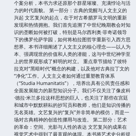
个案分析，本书力求还原那个群星璀璨、充满悖论与活
力的时代面貌。 第一部分：古典的觉醒与人文主义的
兴起 文艺复兴的起点，在于对古希腊罗马文明的重新
发现和热情拥抱。我们首先追溯了中世纪晚期教会对知
识的垄断如何被打破，特别是马尔西利奥·菲奇诺领导
下的佛罗伦萨学园，如何将柏拉图哲学重新引入西方思
想界。本书详细阐述了人文主义的核心理念——以人为
本、强调现世的价值和人类的潜能，这与中世纪神学至
上的世界观形成了鲜明的对立。 重点章节描绘了彼特
拉克对“黑暗时代”概念的构建，以及他对古典拉丁文的
“净化”工作。人文主义者如何通过重塑教育体系
（“Studia Humanitatis”），培养出具有公民责任感和
全面发展能力的新型知识分子。我们不仅关注了像皮科
·德拉·米兰多拉这样思想的巨人，也关注了那些在宫廷
和城市中默默耕耘的抄写员和教师，他们是知识传播的
无名英雄。文艺复兴的“复兴”并非简单的模仿，而是一
场对古典精神的创造性挪用与改造。 第二部分：艺术
的革命：空间、光影与人性的表达 文艺复兴的成果在
视觉艺术中得到了最直观的体现。本书将艺术史分析提