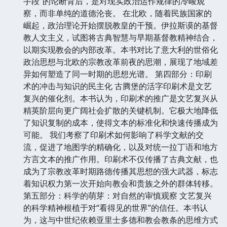
手段”的论断背后，是对现实政治运作规律的冷峻观
察，而非单纯的道德沦丧。 在北欧，随着民族国家的
崛起，政治理论开始摆脱教皇的干预。伊拉斯谟的基督
教人文主义，试图将古典智慧与早期基督教精神结合，
以期实现教会的内部改革。本书对比了意大利的世俗化
政治思想与北欧的宗教改革前夜的思潮，展现了地域差
异如何塑造了同一时期的思想光谱。 第四部分：印刷
术的冲击与知识的民主化 古腾堡的活字印刷术是文艺
复兴的催化剂。本书认为，印刷术的推广是文艺复兴从
精英阶层向更广阔社会扩散的关键机制。它极大地降低
了知识复制的成本，使得文本的标准化和快速传播成为
可能。 我们考察了印刷术如何影响了科学文献的交
流，促进了地图学的精确化，以及对统一拉丁语和地方
方言文本的推广作用。印刷术不仅传播了古典文献，也
成为了宗教改革时期路德传播其思想的强大武器，标志
着知识权力第一次开始向教会和贵族之外的群体转移。
第五部分：科学的萌芽：对自然的审慎观察 文艺复兴
的科学精神根植于对“看得见的世界”的信任。本书认
为，这与中世纪依赖亚里士多德和教会教条的思维方式