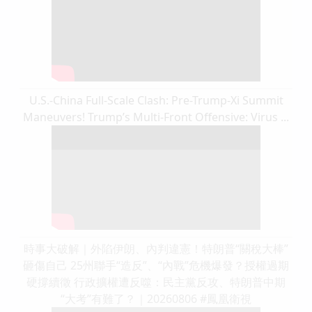
U.S.-China Full-Scale Clash: Pre-Trump-Xi Summit
Maneuvers! Trump’s Multi-Front Offensive: Virus ...
時事大破解｜外陷伊朗、內判違憲！特朗普“關稅大棒”
砸傷自己 25州聯手“造反”、“內戰”危機爆發？授權過期
硬撐續徵 行政擴權遭反噬：民主黨反攻、特朗普中期
“大考”有難了？｜20260806 #鳳凰衛視