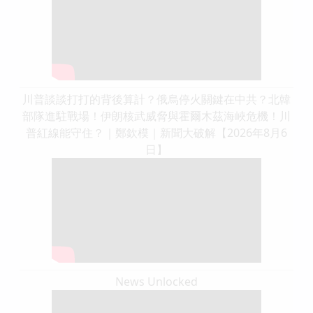
川普談談打打的背後算計？俄烏停火關鍵在中共？北韓
部隊進駐戰場！伊朗核武威脅與霍爾木茲海峽危機！川
普紅線能守住？｜鄭欽模｜新聞大破解【2026年8月6
日】
News Unlocked