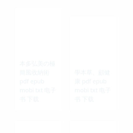
本多弘美の極
簡風收納術
學本草、顧健
pdf epub
康 pdf epub
mobi txt 电子
mobi txt 电子
书 下载
书 下载