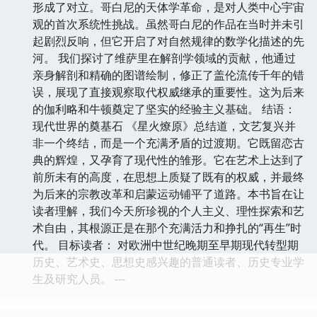
形成了对立。哥白尼的天体学革命，是对人类中心宇宙
观的首次系统性挑战。虽然哥白尼的作品在当时并未引
起剧烈反响，但它开启了对自然规律的数学化描述的先
河。 我们探讨了维萨里在解剖学领域的贡献，他通过
亲身解剖和精确的图谱绘制，修正了盖伦流传千年的错
误，展现了直接观察取代权威继承的重要性。这为后来
的伽利略和牛顿奠定了坚实的经验主义基础。 结语：
现代世界的奠基石 《星火燎原》总结道，文艺复兴并
非一个终结，而是一个充满矛盾的过渡期。它既留恋古
典的辉煌，又孕育了现代性的雏形。它在艺术上达到了
前所未有的高度，在思想上质疑了既有的权威，并最终
为后来的宗教改革和启蒙运动铺平了道路。本书旨在让
读者理解，我们今天所珍视的个人主义、理性探索和艺
术自由，其根源正是在那个充满活力和挣扎的“再生”时
代。 目标读者： 对欧洲中世纪晚期至早期现代转型期
历史、艺术史、思想史感兴趣的普通读者、历史专业学
生及研究人员。 ---