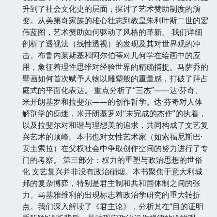
升到了社会文化史的层面，探讨了艺术赞助制度的演
变。从美第奇家族的雄心壮志到教皇朱利叶斯二世的宏
伟蓝图，艺术赞助如何驱动了风格的革新。 我们详细
剖析了透视法（线性透视）的发现及其对世界观的冲
击。布鲁内莱斯基和阿尔伯蒂对几何学在绘画中的应
用，象征着理性思维对经验世界的精确捕捉。马萨乔的
壁画如何首次赋予人物以雕塑般的重量感，打破了拜占
庭式的平面化表达。 重点分析了“三杰”——达·芬奇、
米开朗基罗和拉斐尔——的创作哲学。达·芬奇对人体
解剖学的痴迷，米开朗基罗对“未完成的杰作”的执着，
以及拉斐尔对和谐与理想美的追求，共同构成了文艺复
兴艺术的顶峰。本书也对女性艺术家（如索福尼斯巴·
安圭索拉）在父权社会中争取创作空间的努力进行了专
门的考察。 第三部分：权力的重塑与政治思想的世俗
化 文艺复兴并非没有政治硝烟。本书聚焦于意大利城
邦的复杂博弈，特别是君主制和共和国体制之间的张
力。马基雅维利的出现标志着政治学研究的重大转折
点。我们深入解读了《君主论》，分析其在“目的证明