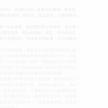
ADHD，就讀柏克萊》是最好的禮物。最令我
勇氣和脆弱。我相信，無論是誰，只要能將他
成為一位有教養、能寫書的青少年作家，這件事
曾經遭受排擠、霸凌的經驗，但是，現在的他已
努力改變自己、追求進步的故事，足以激勵所
他可以讓你瞭解，衝動是如何被強烈的好奇心挑
玩火箭則是因為喜歡看到東西飛上天空。從這
時，往往會忽略了他們一開始的好奇心和創造
定也犯下不少類似的錯誤！布萊克用心地陪你
元領域的興趣會受到多麼嚴厲的摧殘。
鼓勵青少年要尋求大人的協助。如果你是青少
得你將這本書買下來，放到你的書架上。我知
一定要改變想法，不要被你從小就被灌輸的偏
人會不斷慫恿你說，就算你是青少年，也要服
如果發生霸凌事件，一定要通報老師。大家才
下協助孩子。