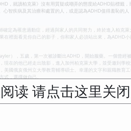
DHD，就讀柏克萊》沒有用質疑或嘲弄的態度給ADHD貼標籤
D、心智疾病及其治療和處置的人，或是認為ADHD值得羞恥的人
醫師確定為罹患過動症，經過與家人的共同努力，終於進入柏克
果在裡面看見你自己的影子，你和家人必須站出來，為ADHD小
e.s.Tayler），五歲，第一次被診斷出ADHD，開始服藥。一
，現在的他已經走出陰影，進入加州柏克萊大學，並受邀到學校
，美國俄亥俄州立大學教育輔導碩士。幸運的文字和親職教育工
方式，選擇做自己。
阅读 请点击这里关