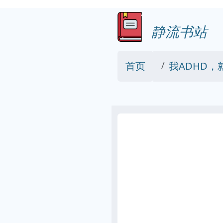
静流书站
首页
我ADHD，