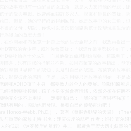
克的故事裡也有一位醒目的女主角，就是大力支持他的母親，娜
孩子的愛與奉獻。她曾經面臨許多家人、親友和師長的質疑、挑
藉口。但是，她的堅持終於得到回報。她是故事中的女主角，也
本書的父母，切記，你也可以扮演這個協助孩子改變現實生活的
行為後面的寬宏大量！
，在你開始和布萊克一起踏上他的生命旅程之前，我想再提出一
DHD苦戰的青少年，或許你會質疑：「我連作業單都找不到了
DHD藥物治療十分成功，而且他從五歲就開始服藥。這說明了
持與輔導，只有症狀的抒解並不夠。如同布萊克的故事指出，即使
他對整個世界運作的認知，以及對自己的認識。布萊克的故事顯
執，影響彼此的感情。但是，成功用藥只是故事的開始，不是故
老師和ADHD孩子本身，都要致力於全人的發展。診斷和醫療
已經得到藥物控制，孩子本身依然會有情緒，依然必須在這將不
藥物完全派不上用場。一定要問自己：「我的孩子有哪些強項？
做點有用的，協助他們發現、長養自己的優勢能力吧！
 Honos-Webb, Ph.D.）， 著有《發掘過動兒的天賦》（The Gi
与重塑的家族史诗 书名：迷雾彼岸的航程 作者：维拉·霍尔姆斯 
个人的低语 《迷雾彼岸的航程》并非一部聚焦于宏大历史叙事的