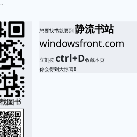
.
静流书站
想要找书就要到
windowsfront.com
ctrl+D
立刻按
收藏本页
你会得到大惊喜!!