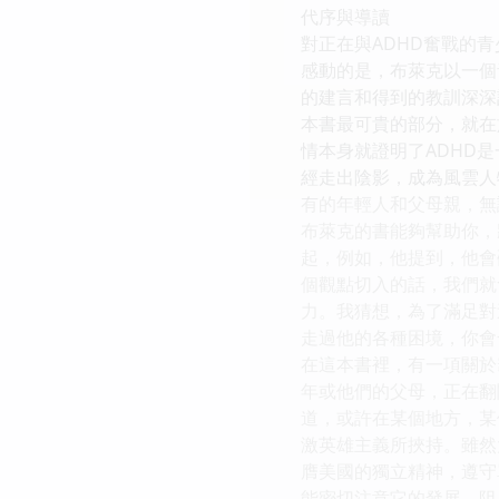
代序與導讀
對正在與ADHD奮戰的
感動的是，布萊克以一個
的建言和得到的教訓深深
本書最可貴的部分，就在
情本身就證明了ADHD
經走出陰影，成為風雲人
有的年輕人和父母親，無
布萊克的書能夠幫助你，
起，例如，他提到，他會
個觀點切入的話，我們就
力。我猜想，為了滿足對
走過他的各種困境，你會
在這本書裡，有一項關於
年或他們的父母，正在翻
道，或許在某個地方，某
激英雄主義所挾持。雖然
膺美國的獨立精神，遵守
能密切注意它的發展，阻