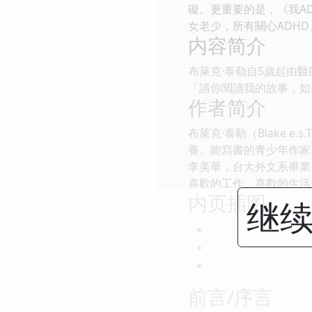
礙。更重要的是，《我A
女老少，所有關心ADH
内容简介
布萊克·泰勒自5歲起由
「請你閱讀我的故事，如
作者简介
布萊克·泰勒（Blake 
養、能寫書的青少年作家
李美華，台大外文系畢業
喜歡的工作、喜歡的生活
内页插图
继续
前言/序言