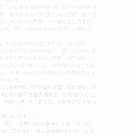
汀。與布萊克和娜汀會面時，我可以從她散發
戰。每當努力為布萊克的行為辯護時，她常遭
是ADHD孩子的需要—一個全心相挺的支持
角色。當你為他或她挺身而出時，盡量設法，
點你可能會忽略或困惑的地方，加以說明。
，他怎麼可能寫得出這本書？」書中提到一段重
，藥物可以有效控制症狀。但是，除了醫療，
他在課業方面表現出色，ADHD依然會強烈影
示，ADHD孩子的父母或家人不需要再為了孩
事的結束。
通常只能幫助孩子適應學校教育，記憶課業或遵
同視為不聽話的世界裡求生，依然需要找到生
」找出ADHD孩子的才能。不要老是忙著幫他
ft of ADHD）。
类型：历史小说/家族传记 字数：约 1500
作品，它更像是一张由无数破碎的信件、泛黄