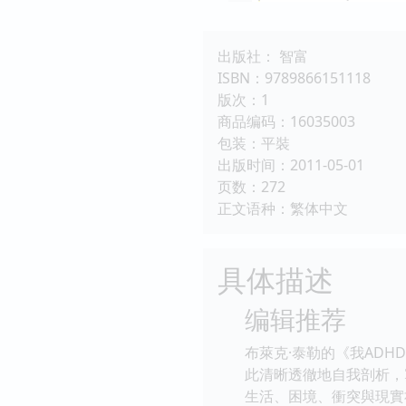
出版社： 智富
ISBN：9789866151118
版次：1
商品编码：16035003
包装：平裝
出版时间：2011-05-01
页数：272
正文语种：繁体中文
具体描述
编辑推荐
布萊克·泰勒的《我AD
此清晰透徹地自我剖析，
生活、困境、衝突與現實