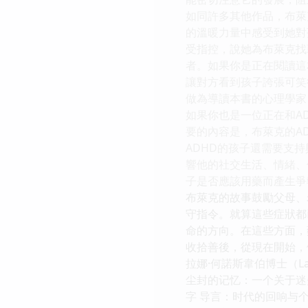
如同許多其他作品，布萊
的溫暖力量中感受到她對
受指控，說她為布萊克找
者。如果你是正在閱讀這
讓對方看到孩子誇張可笑
做為導讀本書的心理學家
如果你也是一位正在和A
要的內容是，布萊克的A
ADHD的孩子還需要支
響他的社交生活、情緒、
子是否應該用藥而產生爭
布萊克的故事鼓勵父母、
守指令。就算這些症狀都
命的方向。在這些方面，
收拾善後，從現在開始，
拉娜·何諾斯韋伯博士（Lara
尘封的记忆：一个关于迷失
字 导言：时代的回响与