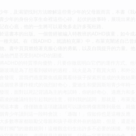
青少年，及渴望找到方法瞭解這些青少年的父母親而言，本書《我
青少年的身份分享生命裡這些心碎、起伏的故事時，展現出來的
記在心底，他的一生將可以避免多走許多冤枉路。
於這書本的出版。一個曾經被編入特教班的ADHD孩童，如今
是一種天賦。在《我ADHD，就讀柏克萊》中，布萊克闡述自己
物。書中頁頁燃燒著克服心痛的勇氣，以及自我提升的力量。他
論他們是否受到ADHD的困擾。
將ADHD的特質導向優勢，只要你徹底明白它們的運作方式。
砸玻璃是為了想看到破碎的過程，玩火是為了觀賞火焰，和外公
會發現，當我們過度聚焦或嚴厲看待孩子探索所造成的失敗結果
這個世界運作模式的強烈好奇心，愛迪生和愛因斯坦青少年時一
發現，面對以死記背誦為主的考試時，你的好奇心、適應力和多
霸凌的建議特別引起我的注意，得到我的認同，那就是，布萊克
閱這本書，僅僅聽進這項建議就可以讓你將傷害降到最低，就值
個青少年讀到這一段時會說：「遜咖！」假如你也是這種反應，
大多數專家都鼓勵父母親和孩子尋求外在的協助，但是，還是有
單打獨鬥的遊戲規則！這種觀念衍生出許多不必要的困擾。學校
止它再度發生。道理就是這麼簡單。父母一定要和學校合作，私