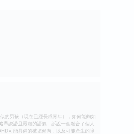
風似的男孩（現在已經長成青年），如何能夠如
以略帶詼諧且嚴肅的語氣，訴說一個融合了個人
DHD可能具備的破壞傾向，以及可能產生的障