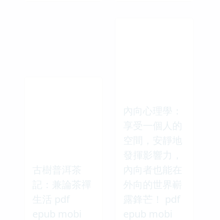
內向心理學：
享受一個人的
空間，安靜地
發揮影響力，
古樹普洱茶
內向者也能在
記：兼論茶禪
外向的世界嶄
生活 pdf
露鋒芒！ pdf
epub mobi
epub mobi