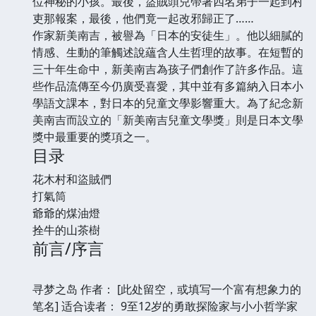
位神秘的小孩。最後，盜賊頭兒帶著四名弟子一起到村
吏那報案，最後，他們竟一起改邪歸正了……
作家新美南吉，被譽為「日本的安徒生」。他以細膩的
情感、生動的筆觸述說蘊含人生哲理的故事。在短暫的
三十年生命中，新美南吉為孩子們創作了許多作品。這
些作品流傳至今仍廣受喜愛，其中並有多篇納入日本小
學語文課本，對日本的兒童文學影響重大。為了紀念新
美南吉而設立的「新美南吉兒童文學獎」則是日本文學
獎中最重要的獎項之一。
目录
花木村和盜賊們
打氣筒
爺爺的煤油燈
拴牛的山茶樹
前言/序言
寻梦之岛 作者： [此处留空，或填写一个富有想象力的
笔名] 适合读者： 9至12岁的勇敢探险家与小小哲学家