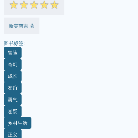
☆
☆
☆
☆
☆
新美南吉 著
图书标签:
冒险
奇幻
成长
友谊
勇气
悬疑
乡村生活
正义