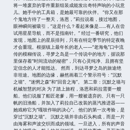
将一堆废弃的零件重新组装成能发出奇特声响的小玩意
儿。她手中的工具箱，是她最可靠的伙伴。 “你又在那
个鬼地方待了一整天，洛恩，”莉拉说着，接过地图，
眼神瞬间被吸引，“这是什么？看起来像是……有人在尝
试用星星导航，而不是指南针。” 经过一番研究，他们
发现，地图上的星辰排列，只有在特定季节的特定夜晚
才会重现。根据镇上最年长的老人——“老海龟”口中流
传的模糊传说，寻梦之岛是一个传说中的地方，据说那
里保存着“时间流动的秘密”，只有心灵纯净、且拥有坚
定信念的人才能抵达。 然而，到达寻梦之岛的旅途绝
非坦途。地图的边缘，赫然画着三个警示符号：“沉默
之墙”、“迷惘之森”和“回音之海”。 第二章：沉默之墙与
机械智慧的对决 为了踏上旅程，洛恩和莉拉需要一艘
船。他们说服了船匠老爹，用一艘被遗弃的、只有一只
帆的旧渔船，并加入了莉拉自己改装的蒸汽推进器——
她戏称它为“嘎吱作响的决心”。 他们的第一次考验，是
穿过“沉默之墙”。 沉默之墙并非由石头构成，而是一片
由海雾和声波交织而成的领域。一旦进入，所有的声音