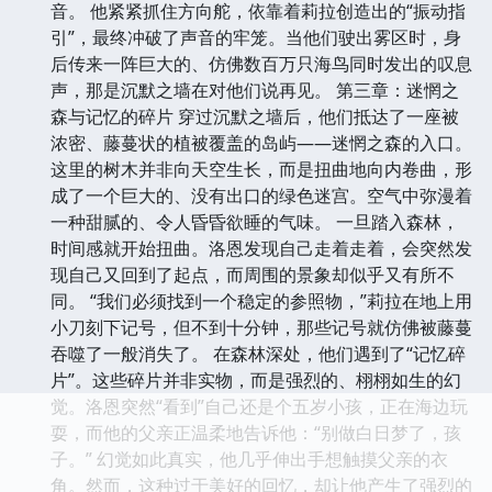
音。 他紧紧抓住方向舵，依靠着莉拉创造出的“振动指
引”，最终冲破了声音的牢笼。当他们驶出雾区时，身
后传来一阵巨大的、仿佛数百万只海鸟同时发出的叹息
声，那是沉默之墙在对他们说再见。 第三章：迷惘之
森与记忆的碎片 穿过沉默之墙后，他们抵达了一座被
浓密、藤蔓状的植被覆盖的岛屿——迷惘之森的入口。
这里的树木并非向天空生长，而是扭曲地向内卷曲，形
成了一个巨大的、没有出口的绿色迷宫。空气中弥漫着
一种甜腻的、令人昏昏欲睡的气味。 一旦踏入森林，
时间感就开始扭曲。洛恩发现自己走着走着，会突然发
现自己又回到了起点，而周围的景象却似乎又有所不
同。 “我们必须找到一个稳定的参照物，”莉拉在地上用
小刀刻下记号，但不到十分钟，那些记号就仿佛被藤蔓
吞噬了一般消失了。 在森林深处，他们遇到了“记忆碎
片”。这些碎片并非实物，而是强烈的、栩栩如生的幻
觉。洛恩突然“看到”自己还是个五岁小孩，正在海边玩
耍，而他的父亲正温柔地告诉他：“别做白日梦了，孩
子。” 幻觉如此真实，他几乎伸出手想触摸父亲的衣
角。然而，这种过于美好的回忆，却让他产生了强烈的