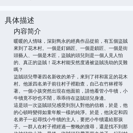
具体描述
内容简介
暖暖的人情味，深刻雋永的經典作品從前，有五個盜賊
來到了花木村。一個是釘鍋匠、一個是鎖匠、一個是街
頭藝人、一個是木匠，盜賊的頭兒則是一個人見人怕
的、真正的盜賊！花木村能安然度過被盜賊洗劫的災難
嗎？
盜賊頭兒帶著四名新收的弟子，來到了祥和富足的花木
村。他派四名弟子前往村子裡勘查，自己在竹林裡等
著。一個小孩突然出現在他面前，請他看管小牛犢，小
牛犢竟不吵也不鬧，乖乖待在盜賊頭兒身邊。
這是頭一次盜賊頭兒感受到別人對他的信賴，於是，他
的心頓時變得如童年般一樣的純淨。於是，他決定和四
名弟子一起尋找小牛犢的主人，要把小牛犢還給那孩
子。一群人在村子裡經過一整晚的搜尋，還是找不到那