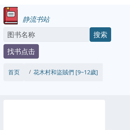
静流书站
搜索
找书点击
首页
花木村和盜賊們 [9~12歲]