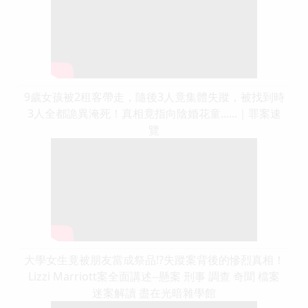
9歲女孩被2租客帶走，隨後3人竟集體失蹤，被找到時
3人全都詭異淹死！真相竟指向陰婚花童......｜罪案速
覽
大學女生竟被朋友當成祭品!?失蹤案背後的慘烈真相！
Lizzi Marriott案全面講述--懸案 刑事 調查 奇聞 檔案
迷案解讀 盡在光暗雜學館