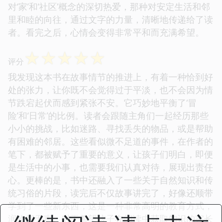
对‘家’和‘社区’概念的深切热爱，那种对安定生活和邻
里和睦的向往，通过文字的力量，清晰地传递给了读
者。看完之后，心情会变得非常平和而充满希望。
☆
☆
☆
☆
☆
评分
我发现这本书在故事情节的推进上，有着一种恰到好
处的张力，让你既不会觉得过于平淡，也不会因为情
节跌宕起伏而感到紧张不安。它巧妙地平衡了‘冒
险’和‘日常’的比例。读者会跟随主角们一起经历那些
小小的挑战，比如迷路、寻找丢失的物品，或是帮助
有困难的邻居。这些看似微不足道的事件，在作者的
笔下，都被赋予了重要的意义，让孩子们明白，即便
是生活中的小事，也需要我们认真对待，展现出责任
心。更棒的是，书中还融入了一些关于自然知识和传
统习俗的片段，读完后不仅故事讲完了，好像还顺带
学到了一些新东西，这是一种非常高明的教育方式，
润物细无声。对于希望孩子在阅读中获取知识的家长