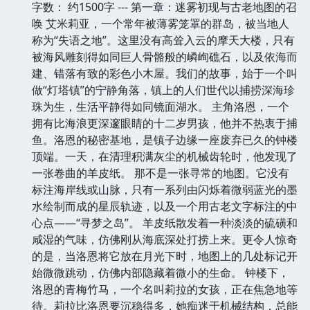
字数： 约1500字 --- 第一章：迷雾初现与古老地图的召
唤 艾米莉亚，一个常年被薄雾笼罩的群岛，被当地人
称为“失语之地”。这里没有高耸入云的摩天大楼，只有
被海风雕刻得如同巨人骨骼般的嶙峋礁石，以及依海而
建、错落有致的彩色小木屋。我们的故事，始于一个叫
做“灯塔镇”的宁静角落，镇上的人们世代以捕捞深海珍
珠为生，生活平静得如同镜面湖水。 主角洛恩，一个
拥有比海浪更深邃眼睛的十二岁男孩，他并不热衷于捕
鱼。洛恩的秘密基地，是镇子边缘一座废弃已久的钟楼
顶端。一天，在清理积满灰尘的机械齿轮时，他发现了
一张卷曲的羊皮纸。 那不是一张寻常的地图。它没有
标注海岸线或山脉，只有一系列由闪烁着微弱蓝光的墨
水绘制而成的星辰轨迹，以及一个用古老文字标注的中
心点——“寻梦之岛”。 羊皮纸散发着一种淡淡的硫磺和
咸湿的气味，仿佛刚从海底深处打捞上来。更令人惊奇
的是，当洛恩将它放在月光下时，地图上的几处标记开
始微微跳动，仿佛内部隐藏着微小的生命。 钟楼下，
洛恩的青梅竹马，一个名叫莉拉的女孩，正在焦急地等
待。莉拉比洛恩要沉稳得多，她痴迷于机械结构，总能