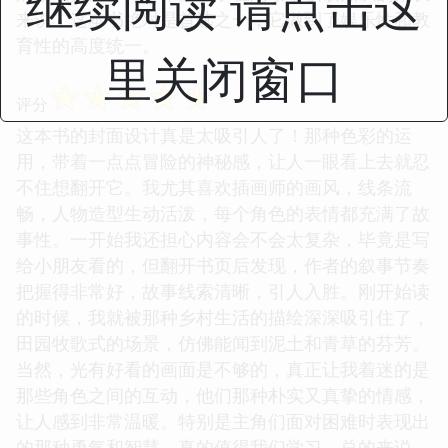
继续阅读 请点击这
来说，这本书绝对是首选之一，它做到了娱乐性和教
育性的高度统一。
里关闭窗口
☆
☆
☆
☆
☆
评分
这本书的封面设计真是太吸引人了！那种色彩的运
用，带着一点点冒险的神秘感，让人一眼看上去就忍
不住想翻开它。我尤其喜欢插画师的画风，线条流
畅，人物造型生动活泼，每个角色的表情都充满了故
事性。一开始我还担心内容会不会太复杂，毕竟是写
给小朋友看的，但翻开书页后发现，作者的叙事节奏
把握得非常好，故事线索清晰，引人入胜。刚开始读
的时候，我就被那种乡村生活的描绘深深吸引住了，
田园牧歌式的场景，仿佛能闻到泥土和青草的芬芳。
当然，光有好看的画面是不够的，真正让我着迷的是
那些角色之间的互动，他们那种朴实又真挚的情感，
让人感到非常温暖。特别是主角们面对困难时表现出
的那种勇气和智慧，真的值得我们学习。总的来说，