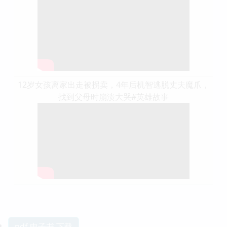
12岁女孩离家出走被拐卖，4年后机智逃脱丈夫魔爪，
找到父母时崩溃大哭#英雄故事
pdf 电子书 下载