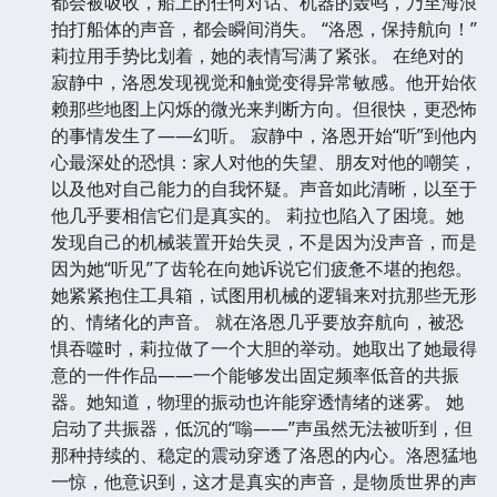
都会被吸收，船上的任何对话、机器的轰鸣，乃至海浪
拍打船体的声音，都会瞬间消失。 “洛恩，保持航向！”
莉拉用手势比划着，她的表情写满了紧张。 在绝对的
寂静中，洛恩发现视觉和触觉变得异常敏感。他开始依
赖那些地图上闪烁的微光来判断方向。但很快，更恐怖
的事情发生了——幻听。 寂静中，洛恩开始“听”到他内
心最深处的恐惧：家人对他的失望、朋友对他的嘲笑，
以及他对自己能力的自我怀疑。声音如此清晰，以至于
他几乎要相信它们是真实的。 莉拉也陷入了困境。她
发现自己的机械装置开始失灵，不是因为没声音，而是
因为她“听见”了齿轮在向她诉说它们疲惫不堪的抱怨。
她紧紧抱住工具箱，试图用机械的逻辑来对抗那些无形
的、情绪化的声音。 就在洛恩几乎要放弃航向，被恐
惧吞噬时，莉拉做了一个大胆的举动。她取出了她最得
意的一件作品——一个能够发出固定频率低音的共振
器。她知道，物理的振动也许能穿透情绪的迷雾。 她
启动了共振器，低沉的“嗡——”声虽然无法被听到，但
那种持续的、稳定的震动穿透了洛恩的内心。洛恩猛地
一惊，他意识到，这才是真实的声音，是物质世界的声