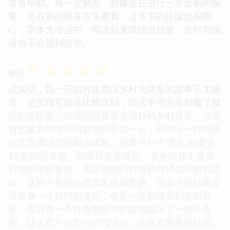
常有帮助。每一次翻页，都像是在进行一次全新的探
索，总有新的惊喜在等着我。这本书的排版也很用
心，字体大小适中，阅读起来眼睛很舒服，长时间阅
读也不会感到疲劳。
☆
☆
☆
☆
☆
评分
说实话，我一开始对这类以乡村为背景的故事不太感
冒，总觉得可能会比较沉闷，但这本书完全颠覆了我
的刻板印象。它成功地将古老淳朴的乡村背景，与富
有想象力的情节巧妙地结合在一起，创造出一种既怀
旧又充满活力的阅读体验。故事中对于‘变化’的接受
和‘未知’的探索，处理得非常成熟。主角团并不是盲
目地拒绝新事物，而是用他们特有的方式去理解和适
应，这种开放的心态非常值得赞扬。这本书的结构安
排得像一个精巧的迷宫，每走一步都能看到新的风
景，而且每一个转角都恰到好处地揭示了一部分真
相，让人忍不住想一口气读完，去探究最终的结局。