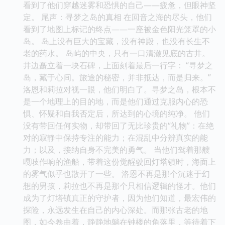
看到了他们穿越迷雾和恐惧的自己——疲惫，但眼神坚
定。 尾声：寻梦之岛的真相 在回音之海的尽头，他们
看到了地图上标记的终点——一座被金色阳光笼罩的小
岛。 岛上没有巨大的宝藏，没有神殿，也没有长生不
老的药水。 岛屿的中央，只有一口清澈见底的古井。
井边矗立着一块石碑，上面刻着最后一行字： “寻梦之
岛，藏于心间。旅途的秘密，并非抵达，而是归来。”
洛恩和莉拉对视一眼，他们明白了。寻梦之岛，根本不
是一个地理上的目的地，而是他们通过克服内心的恐
惧、怀疑和自我否定后，所达到的心境的纯净。 他们
没有带回任何实物，却带回了无比珍贵的“礼物”：在绝
对的寂静中保持专注的能力；在混乱中分辨真实的能
力；以及，接纳自身不完美的勇气。 当他们驾着那艘
嘎吱作响的渔船，带着这份觉醒驶回灯塔镇时，海面上
的雾气似乎也散开了一些。 洛恩不再是那个沉迷于幻
想的男孩，莉拉也不再是那个只相信逻辑的怪才。他们
成为了灯塔镇真正的守护者，因为他们知道，最宏伟的
探险，永远发生在自己的内心深处。而那张古老的地
图，如今卷曲着，静静地躺在钟楼的角落里，等待着下