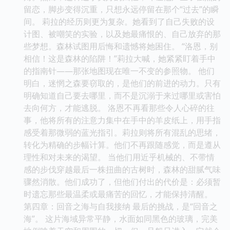
留恋，脚步变得沉重，只想永远停留在那个“过去”的瞬
间。 莉拉的经历则更为复杂。她看到了自己失败的设
计图、被嘲笑的实验，以及她最痛恨的、自己放弃的那
些梦想。森林试图用后悔和遗憾将她困住。 “洛恩，别
相信！这是森林的陷阱！”莉拉大喊，她紧紧盯着手中
的指南针——那张地图现在唯一不变的参照物。 他们
明白，迷惘之森要窃取的，是他们的前进的动力。只有
明确知道自己要去哪里，而不是沉溺于来过哪里或害怕
去向何方，才能逃脱。 洛恩不再看那些令人心碎的往
事，他将所有的注意力集中在手中的羊皮纸上，用手指
感受着那微弱的蓝光指引。莉拉则将所有混乱的思绪，
转化为精确的步幅计算。他们不再跟随感觉，而是遵从
理性和对未来的渴望。 当他们用近乎机械的、不带情
感的步伐穿越最后一株扭曲的古树时，森林的甜腻气味
骤然消散。他们成功了，但他们付出的代价是：必须暂
时遗忘那些最温柔或最痛苦的回忆，才能保持清醒。
第四章：回音之海与自我接纳 最后的挑战，是“回音之
海”。 这片海域异常平静，水面如同黑色的玻璃，完美