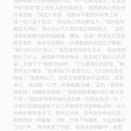
地倒映着天空和周围的一切。但一旦船只进入，它就会
开始“回放”船上所有人的负面想法。 洛恩的内心开始充
斥着质疑：“我是个笨蛋，我根本不配找到寻梦之岛，
这一切只是个笑话。”莉拉的心声则被放大：“我的发明
都是无用的，我永远比不上那些真正聪明的人。” 这些
回音在船舱内剧烈地碰撞、叠加，形成一种无法忍受的
噪音轰炸。船体开始颤抖，仿佛要被内在的压力撕裂。
“我们得让它们停止！”洛恩痛苦地捂住耳朵。 莉拉突然
明白了什么。她指着平静的海面，然后指了指自己的耳
朵，又做了个“拥抱”的动作。 “它们是我们的回音，”她
用尽全力喊道，“如果我们不接受它们，它们就会变成
怪物！” 洛恩明白了。回音之海需要的不是抵抗，而是
承认。 他深吸一口气，对着船舷大喊：“是的！我有时
很笨拙！我确实会犯错！” 莉拉也跟着喊出自己最大的
不安：“我的发明有时确实会失败！但我会再试一次！”
当他们坦诚地接纳了自己所有的不完美和缺点时，令人
惊奇的事情发生了。那些巨大的、具有攻击性的回音，
如同泡沫一样破裂、消散，只留下轻微的、可以忽略的
“沙沙”声。 海洋恢复了平静。 在海水的倒影中，洛恩