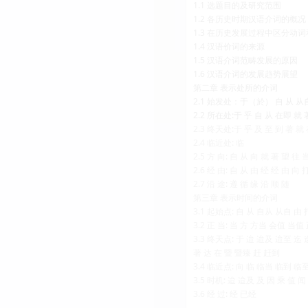
1.1 选题目的及研究范围
1.2 各历史时期汉语介词的概况
1.3 在历史发展过程中区分动
1.4 汉语价词的来源
1.5 汉语介词范畴发展的原因
1.6 汉语介词的发展趋势展望
第二章 表示处所的介词
2.1 始发处：于（於） 自 从 从自
2.2 所在处:于 乎 自 从 在即 就 
2.3 终天处:于 乎 及 至 到 著 就
2.4 临近处: 临
2.5 方 向: 自 从 向 就 著 望 往 
2.6 经 由: 自 从 由 经 经 由 向 
2.7 沿 途: 遵 循 缘 沿 顺 随
第三章 表示时间的介词
3.1 起始点: 自 从 自从 从自 由 
3.2 正 当: 当 方 方当 会值 当值
3.3 终天点: 于 迨 迨及 迨至 
著 达 在 暨 暨臻 赶 赶到
3.4 临近点: 向 临 临当 临到 临
3.5 时机: 迨 迨及 及 因 乘 值 闻
3.6 经 过: 经 已经
……