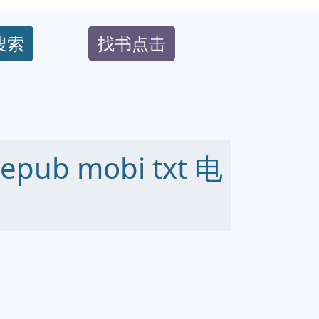
搜索
找书点击
ub mobi txt 电