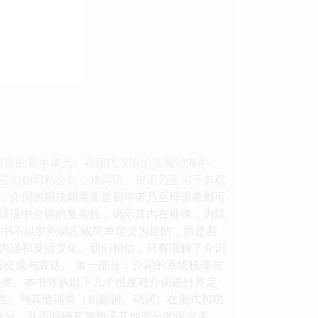
语言的基本单元。在现代汉语的浩瀚词海中，
它们如同粘合剂，将词语、短语乃至句子有机
，介词的用法却常常是初学者乃至母语者都可
汉语中介词的复杂性，揭示其内在规律，为汉
本书不以罗列词汇或简单定义为目的，而是着
内涵和灵活变化。我们相信，只有理解了介词
行交流与表达。 第一部分：介词的系统梳理与
分类。本书将从以下几个维度对介词进行界定
依赖性。与其他词类（如副词、动词）在形式和功
成分，从而明确其与句子其他部分的语义关