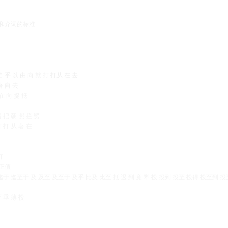
词和介词的标准
 乎 以 由 向 就 打 打从 在 去
著 向 去
 在 向 捉 抵
当 把 朝 照 拦 劈
打 打 从 著 在
打
 正值
迄 迄于 迄至于 及 及至 及至于 及乎 比及 比至 抵 迟 到 竟 犁 投 投到 投至 投得 投至到 
至 垂 薄 投