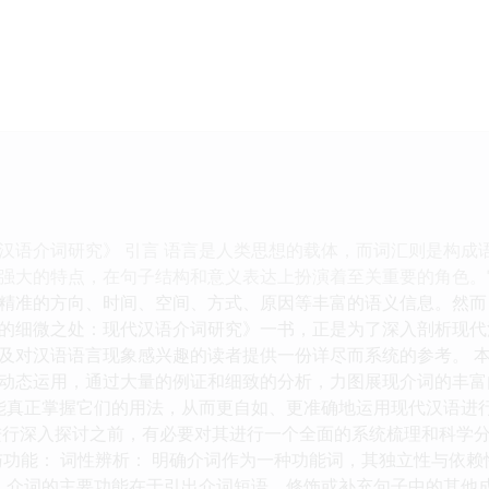
汉语介词研究》 引言 语言是人类思想的载体，而词汇则是构成
强大的特点，在句子结构和意义表达上扮演着至关重要的角色。
精准的方向、时间、空间、方式、原因等丰富的语义信息。然而
的细微之处：现代汉语介词研究》一书，正是为了深入剖析现代
及对汉语语言现象感兴趣的读者提供一份详尽而系统的参考。 
动态运用，通过大量的例证和细致的分析，力图展现介词的丰富
，才能真正掌握它们的用法，从而更自如、更准确地运用现代汉语进
进行深入探讨之前，有必要对其进行一个全面的系统梳理和科学
定义与功能： 词性辨析： 明确介词作为一种功能词，其独立性与
： 介词的主要功能在于引出介词短语，修饰或补充句子中的其他