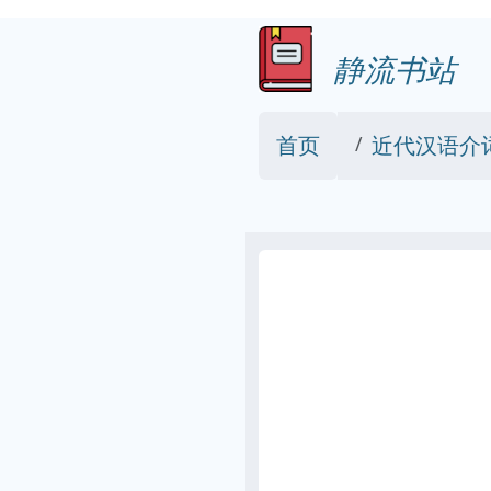
静流书站
首页
近代汉语介