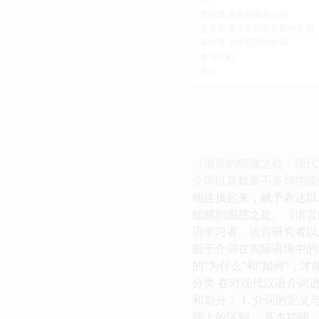
第四章 表示对象的介词
第五章 表示方式和原因的介词
第六章 表示范围的介词
参考文献
索引
《语言的细微之处：现代
介词以其数量不多却功能
地连接起来，赋予表达以
能感到困惑之处。《语言
语学习者、语言研究者以
眼于介词在实际语境中的
的“为什么”和“如何”
分类 在对现代汉语介词
和划分： 1. 介词的
能上的区别。 基本功能