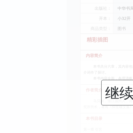
出版社：
中华书
开本：
小32开
商品类型：
图书
精彩插图
内容简介
本书共分六章，其内容包括：
介词作了探讨。
本书内容全面，条理清晰，结
继续
作者简介
马贝加，浙江温州人，出生于
究所所长，著有《仰笠楼文集》
本书目录
第一章 引言