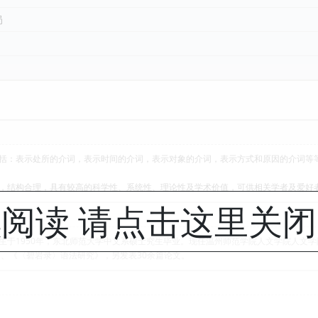
局
表示处所的介词，表示时间的介词，表示对象的介词，表示方式和原因的介词等
构合理，具有较高的科学性、系统性、理论性及学术价值，可供相关学者及爱好
阅读 请点击这里关
1950年，东北师范大学中文系硕士究生毕业。现任温州师范学院人文学院人文学
、《〈碧岩录〉语法研究》，另发表30余篇论文。