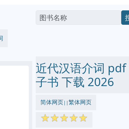
词
近代汉语介词 pdf ep
子书 下载 2026
简体网页
繁体网页
||
☆
☆
☆
☆
☆