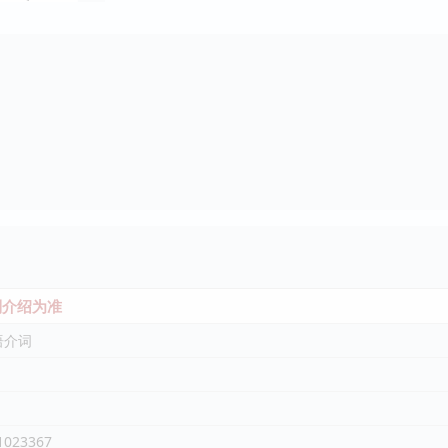
介绍为准
语介词
1023367