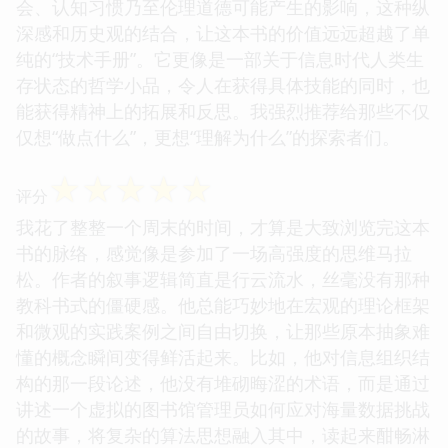
会、认知习惯乃至伦理道德可能产生的影响，这种纵
深感和历史观的结合，让这本书的价值远远超越了单
纯的“技术手册”。它更像是一部关于信息时代人类生
存状态的哲学小品，令人在获得具体技能的同时，也
能获得精神上的拓展和反思。我强烈推荐给那些不仅
仅想“做点什么”，更想“理解为什么”的探索者们。
☆
☆
☆
☆
☆
评分
我花了整整一个周末的时间，才算是大致浏览完这本
书的脉络，感觉像是参加了一场高强度的思维马拉
松。作者的叙事逻辑简直是行云流水，丝毫没有那种
教科书式的僵硬感。他总能巧妙地在宏观的理论框架
和微观的实践案例之间自由切换，让那些原本抽象难
懂的概念瞬间变得鲜活起来。比如，他对信息组织结
构的那一段论述，他没有堆砌晦涩的术语，而是通过
讲述一个虚拟的图书馆管理员如何应对海量数据挑战
的故事，将复杂的算法思想融入其中，读起来酣畅淋