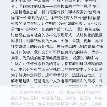
浪的个体提供一套清晰、可行的行动方案。 第一部
分：理解海洋的脉络——信息检索的哲学与原理 在正
式扬帆启航之前，我们需要对我们即将探索的“信息海
洋”有一个宏观的认识。本部分将深入浅出地剖析信息
检索的底层逻辑，让你明白“为何”如此检索，而不仅仅
是“如何”去检索。 信息的本质与形态： 我们将首先探
讨信息在当今社会的多样化表现形式，从结构化的数据
库条目，到非结构化的文本、图像、音频、视频，再到
社交媒体上的碎片化信息。理解信息的“ DNA”是精准捕
捉其的关键。我们会分析不同信息形态的特点、优势与
局限，为后续的检索策略奠定基础。 检索的“动机”与
“目标”： 任何检索行为的背后，都有着明确或模糊的动
机。本部分将引导读者审视自己的检索需求，区分出是
为了解决特定问题、进行学术研究、追踪行业动态、了
解市场趋势，还是满足个人兴趣等不同层次的目标。只
有清晰的目标，才能让检索如同一支精准的箭，射向靶
心。 信息检索的核心原则： 我们将深入探讨信息检索
的几个核心原则，包括相关性、准确性、全面性、时效
性以及经济性。这些原则如同指南针和六分仪，是确保