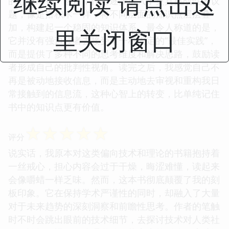
继续阅读 请点击这
的心理准备。然后，作者逐步引入了更具挑战性的议
题，像是搭积木一样，将不同层面的知识点层层叠
加，构建起一个稳固的知识体系。最令人称道的是，
里关闭窗口
它并没有强迫读者去接受某一种固定的“最佳实践”，
而是提供了多种不同的思考维度和解决思路，鼓励读
者形成自己的批判性视角。读完之后，我感觉自己不
再是被动地接收信息，而是主动地去审视和重构我日
常接触到的信息流，这种心智上的转变，比单纯记住
书中的知识点更有价值。
☆
☆
☆
☆
☆
评分
说实话，我原本对这类偏向技术和理论的书籍抱持着
一丝戒心，担心内容会过于干燥，晦涩难懂，读起来
会像嚼蜡一样乏味。然而，这本书彻底颠覆了我的刻
板印象。它在保持学术严谨性的同时，却融入了大量
对于未来趋势的深刻洞察和前瞻性思考。作者的笔触
时不时会跳出眼前的技术细节，去探讨技术对人类社