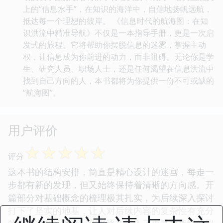
上的“信息水手”，在知识的海洋中，自信地扬帆远航，
抵达每一个理想的彼岸。 《信息时代的航海图：在知
识洪流中精准导航》不仅是一本指导手册，更是一次启
发式的旅程。它将帮助你摆脱信息的迷雾，掌握主动
权，让信息成为你前进的动力，而非阻碍。无论你是学
生、研究人员、职场人士，还是任何渴望在信息洪流中
找到自己方向的人，本书都将为你提供一份不可或缺的
“航海图”。
用户评价
☆
☆
☆
☆
☆
评分
这本书的结构安排，简直是精心设计的迷宫，每走一
步都有新的发现，但又始终保持着清晰的方向感。开
篇部分对基础概念的梳理极其扎实，为后续深入探讨
打下了坚实的地基，让人对后续内容的复杂性有充分