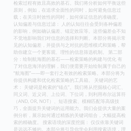
检索过程有效且高效的基石。我们将分析如何平衡这些
原则，例如，在追求全面性的同时，如何避免信息过
载；在关注时效性的同时，如何保证信息的准确度。
认知偏差与信息过滤： 人的认知往往会受到各种偏差
的影响，例如确认偏差、锚定效应等。这些偏差会不知
不觉地影响我们对信息的选择和判断。本部分将揭示常
见的认知偏差，并提供与之对抗的思维模式和策略，帮
助你建立一个更客观、理性的信息筛选机制。 第二部
分：绘制航海图的基石——检索策略的构建与优化 有
了对信息海洋的理解，我们便需要开始绘制属于自己的
“航海图”——即一套行之有效的检索策略。本部分将为
你提供构建和优化检索策略的工具箱。 关键词的艺
术： 关键词是检索的“锚点”。我们将从挖掘核心词汇、
同义词、近义词、上位词、下位词，到利用布尔运算符
（AND, OR, NOT）、短语搜索、模糊匹配等高级技
巧，全面提升关键词的运用能力。我们会提供大量的案
例分析，展示如何通过精炼的关键词组合，大幅提高检
索的精确度。 搜索语境的深度挖掘： 仅仅依靠关键词
是远远不够的。本部分将引导你学会利用搜索语境，理