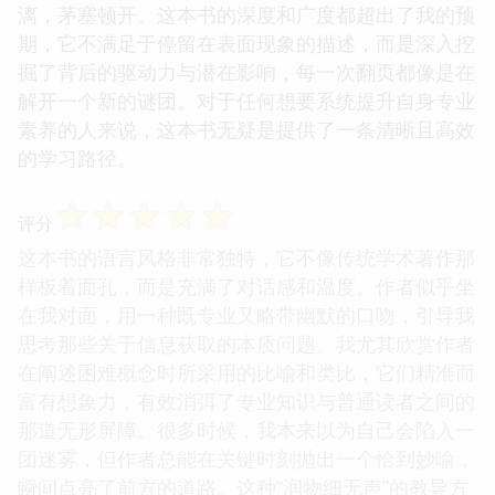
漓，茅塞顿开。这本书的深度和广度都超出了我的预
期，它不满足于停留在表面现象的描述，而是深入挖
掘了背后的驱动力与潜在影响，每一次翻页都像是在
解开一个新的谜团。对于任何想要系统提升自身专业
素养的人来说，这本书无疑是提供了一条清晰且高效
的学习路径。
☆
☆
☆
☆
☆
评分
这本书的语言风格非常独特，它不像传统学术著作那
样板着面孔，而是充满了对话感和温度。作者似乎坐
在我对面，用一种既专业又略带幽默的口吻，引导我
思考那些关于信息获取的本质问题。我尤其欣赏作者
在阐述困难概念时所采用的比喻和类比，它们精准而
富有想象力，有效消弭了专业知识与普通读者之间的
那道无形屏障。很多时候，我本来以为自己会陷入一
团迷雾，但作者总能在关键时刻抛出一个恰到妙喻，
瞬间点亮了前方的道路。这种“润物细无声”的教导方