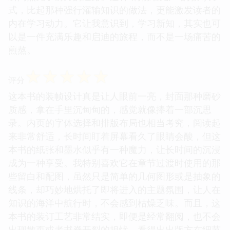
式，比起那种强行灌输知识的做法，更能激发读者的
内在学习动力。它让我意识到，学习新知，其实也可
以是一件充满乐趣和启迪的旅程，而不是一场痛苦的
煎熬。
☆
☆
☆
☆
☆
评分
这本书的装帧设计真是让人眼前一亮，封面那种磨砂
质感，拿在手里沉甸甸的，感觉就像捧着一部沉思
录。内页的字体选择和排版布局也相当考究，阅读起
来非常舒适，长时间盯着屏幕看久了眼睛会酸，但这
本书的纸张和墨水似乎有一种魔力，让长时间的沉浸
成为一种享受。我特别喜欢它在章节过渡时使用的那
些留白和配图，虽然只是简单的几何图形或是抽象的
线条，却巧妙地烘托了即将进入的主题氛围，让人在
知识的海洋中航行时，不会感到枯燥乏味。而且，这
本书的装订工艺非常结实，即便是经常翻阅，也不会
出现散页或者书脊开裂的担忧，看得出出版方在细节