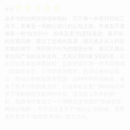
☆
☆
☆
☆
☆
评分
这本书的结构安排堪称精妙，它不像一本硬邦邦的工
具书，更像是一场精心设计的认知之旅。作者似乎遵
循着一种“由大到小，由表及里”的逻辑递进。最开始
的宏观鸟瞰，奠定了思维的基调，随后逐步深入到技
术栈的细节，再到用户行为的微观分析，最后又跳出
来总结产业的未来走向。尤其让我印象深刻的是，它
在讨论具体技术模块时，总能穿插引用一些不同领域
（比如社会学、心理学甚至哲学）的理论来佐证观
点，使得分析框架异常坚固。这种跨学科的融合，避
免了技术分析的孤立性，让读者能从更广阔的知识背
景下理解移动互联网的本质。读完合上书本的那一
刻，我脑海中形成了一个清晰且多维度的“移动互联
网知识地图”，它不仅仅是关于“做什么”的指南，更重
要的是关于“如何思考”的一套方法论。