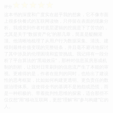
☆
☆
☆
☆
☆
评分
这本书的深度和广度实在超乎我的想象，它不像市面
上很多快餐式的互联网读物，只停留在表面的现象分
析。我感觉到作者对底层逻辑的挖掘是下了苦功的，
尤其是关于“数据资产化”的那几章，简直是醍醐灌
顶。他清晰地梳理了从用户行为数据采集、清洗、建
模到最终价值变现的完整链条，并且毫不避讳地探讨
了其中涉及的伦理困境和监管挑战。我记得有一段分
析了平台算法的“黑箱效应”，那种对信息茧房形成机
制的剖析，让我对日常刷到的信息流产生了本能的审
视。更难得的是，作者在批判的同时，也给出了建设
性的思考框架，比如如何构建更透明、更负责任的数
据治理体系。这使得全书的基调不是抱怨或恐慌，而
是一种积极的、带着批判性思维的探索，适合那些不
仅仅想“用”移动互联网，更想“理解”和“参与构建”它的
人。