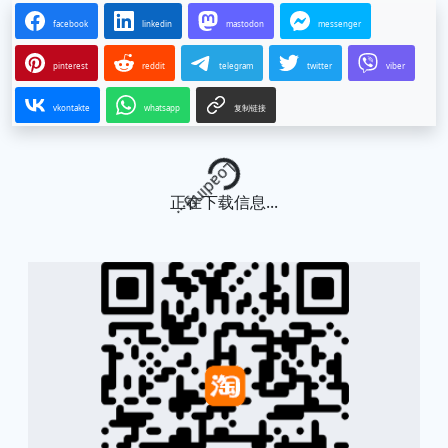
facebook
linkedin
mastodon
messenger
pinterest
reddit
telegram
twitter
viber
vkontakte
whatsapp
复制链接
Loading...
正在下载信息...