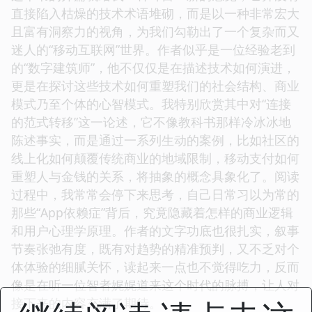
直接陷入枯燥的技术术语堆砌，而是以一种非常宏大
且富有洞察力的视角，为我们勾勒出了一个复杂而又
迷人的“移动互联网”世界。作者似乎是一位经验老到
的“数字建筑师”，他不仅仅是在描述技术如何演进，
更是在探讨这些技术如何重塑我们的社会结构、商业
模式乃至个体的心智模式。我特别欣赏其中对“连接
的范式转移”这一论述，它不像教科书那样冷冰冰地
陈述事实，而是通过一系列生动的案例，比如社区的
线上化如何颠覆传统商业的地域限制，移动支付如何
重塑人与金钱的关系，将抽象的概念具象化了。阅读
过程中，我常常会停下来思考，自己日常习以为常的
那些“App依赖症”背后，究竟隐藏着怎样的商业逻辑
和用户心理学原理。作者的文字功底也很扎实，叙事
节奏张弛有度，既有对趋势的精准预判，又不乏对个
体体验的细腻关怀，读起来一点也不觉得吃力，反而
像是在听一位智者娓娓道来这个时代的脉搏，让人对
接下来的内容充满了期待。