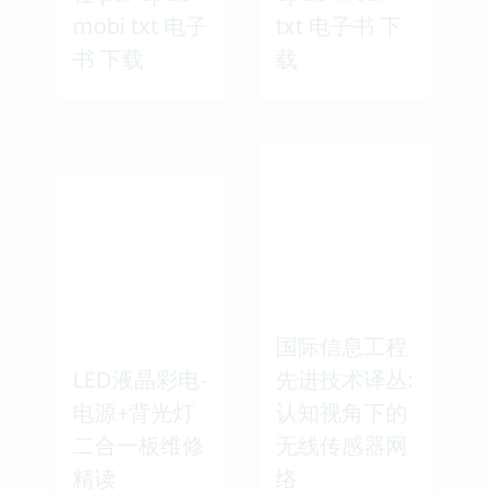
mobi txt 电子
txt 电子书 下
书 下载
载
国际信息工程
LED液晶彩电-
先进技术译丛:
电源+背光灯
认知视角下的
二合一板维修
无线传感器网
精读
络