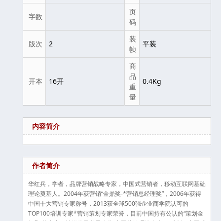
页
字数
码
装
版次
2
平装
帧
商
品
开本
16开
0.4Kg
重
量
内容简介
作者简介
华红兵，学者，品牌营销战略专家，中国式营销者，移动互联网基础
理论奠基人。2004年获营销“金鼎奖-*营销总经理奖”，2006年获得
中国十大营销专家称号，2013获全球500强企业商学院认可的
TOP100培训专家*营销策划专家荣誉，目前中国持有公认的“策划金