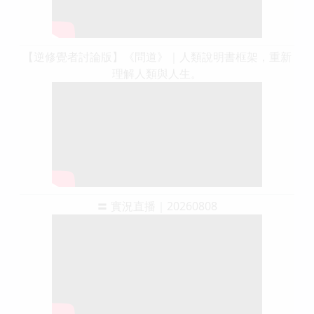
【逆修覺者討論版】《問道》｜人類說明書框架，重新
理解人類與人生。
〓 實況直播｜20260808