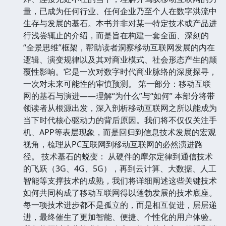
量，已成为任何行业、任何企业乃至个人在数字洪流中
生存与发展的基石。本书并非对某一特定技术或产品进
行浅尝辄止的介绍，而是旨在构建一套全面、深刻的
“全景思维”框架，帮助读者洞察移动互联网发展的内在
逻辑、演变规律以及其对商业模式、社会形态产生的颠
覆性影响。它是一次对数字时代商业脉络的深度探寻，
一次对未来可能性的审慎预测。 第一部分：移动互联
网的基石与演进——理解“为什么”与“如何” 本部分将带
领读者从根源出发，深入剖析移动互联网之所以能成为
当下时代核心驱动力的背后原因。我们将不仅仅关注手
机、APP等表层现象，而是回归到信息技术发展的宏观
视角，梳理从PC互联网到移动互联网的必然演进路
径。 技术基石的蜕变： 从硬件的摩尔定律到通信技术
的飞跃（3G、4G、5G），再到云计算、大数据、人工
智能等支撑技术的成熟，我们将详细阐述这些关键技术
如何共同构成了移动互联网得以蓬勃发展的技术底座。
每一项技术进步都不是孤立的，而是相互促进，层层递
进，最终催生了更加智能、便捷、个性化的用户体验。