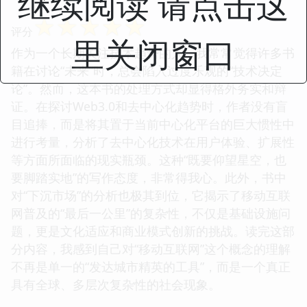
继续阅读 请点击这
☆
☆
☆
☆
☆
评分
里关闭窗口
作为一个长期关注技术趋势的人，我常常觉得许多书
籍在讨论“未来”时，总会陷入过度乐观的“技术决定
论”。然而，这本书的处理方式却显得格外务实和辩
证。在探讨Web3.0和去中心化趋势时，作者没有盲
目追捧，而是将其置于当前中心化平台的巨大惯性中
进行考量，分析了去中心化技术在用户体验、扩展性
等方面所面临的现实瓶颈。这种“既要仰望星空，也
要脚踏实地”的写作态度，非常得我心。此外，书中
对“下沉市场”的分析也极其到位，它揭示了移动互联
网普及的“最后一公里”的复杂性，不仅是基础设施问
题，更是文化适应和商业模式创新的挑战。读完这部
分内容，我感到自己对“移动互联网”这个概念的理解
不再是单一的“发达城市精英的工具”，而是一个真正
具有全球、多层次复杂性的社会现象。