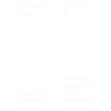
mobi txt 电子
txt 电子书 下
书 下载
载
RTDK 高功率
微波系统中的
单频光纤激光
击穿物理
器(精)/光学与
97870304592
光子学丛书
68 科学出版