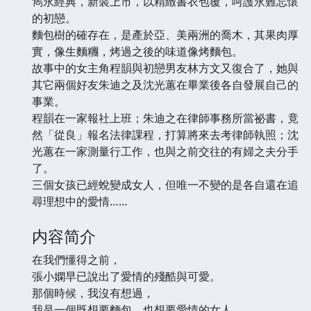
雋永經典，新裝上市，以精緻書衣包覆，呵護永難忘懷
的初戀。
麵包樹的確存在，是產於亞、美兩洲的喬木，其果肉厚
實，像生麵糰，烤過之後的味道像烤麵包。
故事中的女主角程韻與初戀男友林方文又復合了，她與
其它兩個好友朱迪之及沈光蕙在畢業後各自發展自己的
事業。
程韻在一家報社上班；朱迪之在律師事務所當祕書，竟
然「從良」報名法律課程，打算將來去考律師執照；沈
光蕙在一家測量行工作，也與之前交往的有婦之夫分手
了。
三個女孩已經蛻變成女人，但唯一不變的是各自還在追
尋理想中的愛情……
内容简介
在我們懂得之前，
張小嫻早已說出了愛情的殘酷與可愛。
那個時候，我沒有想過，
我是一個既想要麵包，也想要愛情的女人。