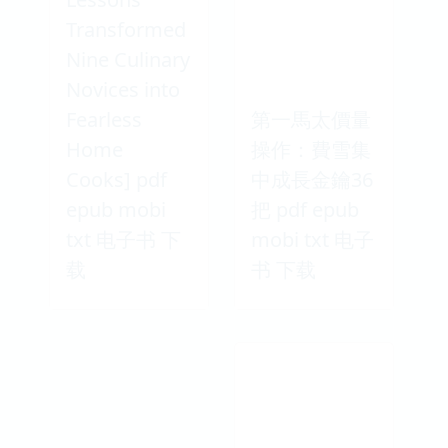
Transformed
Nine Culinary
Novices into
Fearless
第一馬太價量
Home
操作：費雪集
Cooks] pdf
中成長金鑰36
epub mobi
把 pdf epub
txt 电子书 下
mobi txt 电子
载
书 下载