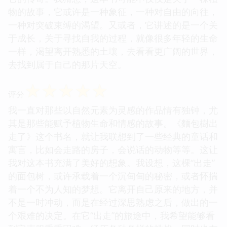
物的故事，它或许是一种象征，一种对自由的向往，
一种对突破束缚的渴望。又或者，它讲述的是一个关
于成长，关于寻找自我的过程，就像很多年轻的生命
一样，渴望离开熟悉的土壤，去看看更广阔的世界，
去找到属于自己的那片天空。
☆
☆
☆
☆
☆
评分
我一直对那些以自然元素为灵感的作品情有独钟，尤
其是那些能赋予植物生命和情感的故事。《麵包樹出
走了》这个书名，就让我联想到了一些经典的童话和
寓言，比如会走路的房子，会说话的动物等等。这让
我对这本书充满了美好的想象。我设想，这棵“出走”
的面包树，或许承载着一个沉甸甸的秘密，或者怀揣
着一个不为人知的梦想。它离开自己原来的地方，并
不是一时冲动，而是在经过深思熟虑之后，做出的一
个艰难的决定。在它“出走”的旅途中，我希望能够看