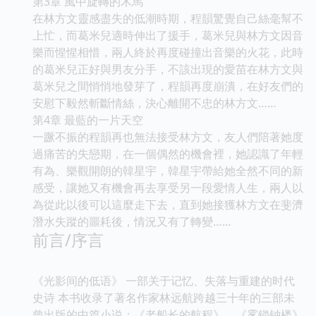
第3章 風中旋轉的木馬
在林方文靈感盡失的低潮時期，程韻驚覺自己絲毫幫不
上忙，而葛米兒適時伸出了援手，葛米兒與林方文因音
樂而惺惺相惜，兩人終於再度碰撞出音樂的火花，此時
的葛米兒正好與男友分手，不該出現的愛苗在林方文與
葛米兒之間悄悄地發芽了，程韻再度崩潰，在好友們的
安慰下毅然斬斷情絲，決心離開不忠的林方文……
第4章 最藍的一片天空
一蹶不振的程韻再也無法接受林方文，友人們陪著她度
過痛苦的失戀期，在一個偶然的機會裡，她認識了年輕
有為、樂觀開朗的韓星宇，韓星宇帶給她全然不同的新
感受，讓她又有機會再去享受另一段愛情人生，兩人以
為從此以後可以這麼走下去，直到她接獲林方文在斐濟
潛水失蹤的噩耗後，情況又有了轉變……
前言/序言
《光影间的低语》 一部关于记忆、失落与重建的时代
史诗 本书收录了著名作家林远航跨越三十年的三部未
曾出版的中篇小说：《老船长的航程》、《雾锁钟楼》