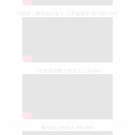
TAAZE｜麵包樹出走了 二手書書況 9573317397
《长在面包树上的女人》Trailer
麵包樹上的女人 PROMO