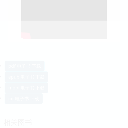
pdf 电子书 下载
epub 电子书 下载
mobi 电子书 下载
txt 电子书 下载
相关图书