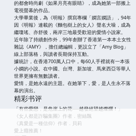
的都會時尚劇《如果月亮有眼睛》，成為她第一部搬上
電視螢幕的作品。
大學畢業後，為《明報》撰寫專欄「嫻言嫻語」，94年
因《明報》連載的《麵包樹上的女人》聲名大噪，成為
繼瓊瑤、亦舒後，兩岸三地最受歡迎的愛情小說家。
近年除了持續創作外，99年創辦了香港第一本本土女性
雜誌《AMY》，擔任總編輯，更設立了「Amy Blog」
線上部落格，與讀者長期保持互動。
據統計，在香港700萬人口中，每60人手裡就有一本張
小嫻的小說。在中國、台灣、新加坡、馬來西亞等華人
世界更擁有無數讀者。
愛情，是她永遠的主題。在她筆下，愛，是人生永不落
幕的演出。
精彩书评
「有些愛戀，是危崖上的花──越發絕望越燦爛！」
《女人都是詐騙集團》作者．密絲飄
《真愛是一種信仰》作者．貝莉
愛上癮推薦！