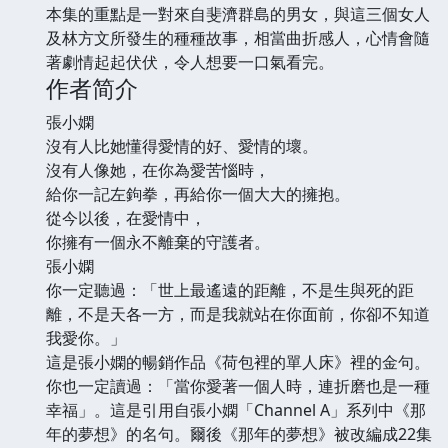
本集的重點是一對來自斐濟群島的男女，與這三個女人
及林方文所發生的種種故事，相當曲折感人，心情會隨
著劇情起起伏伏，令人想要一口氣看完。
作者简介
張小嫻
沒有人比她懂得愛情的好、愛情的壞。
沒有人像她，在你為愛苦惱時，
給你一記左鉤拳，再給你一個大大的擁抱。
從今以後，在愛情中，
你擁有一個永不離棄的守護者。
張小嫻
你一定聽過：「世上最遙遠的距離，不是生與死的距
離，不是天各一方，而是我就站在你面前，你卻不知道
我愛你。」
這是張小嫻的暢銷作品《荷包裡的單人床》裡的金句。
你也一定讀過：「當你愛著一個人時，連折磨也是一種
幸福」。這是引用自張小嫻「Channel A」系列中《那
年的夢想》的名句。爾後《那年的夢想》被改編成22集