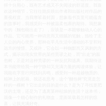
得十分用心，既有艺术感又不失阅读的舒适度。我喜
欢这种细节，它往往能反映出作者和出版社对作品的
重视程度。当我摩挲着封面，想象着书页里可能蕴含
的故事时，我感觉到一种被温柔包裹的期待。我想象
中的《麵包樹出走了》，应该是一本能够触动人心的
作品。它可能用一种诗意而又细腻的笔触，描绘了主
人公的内心世界，那种在平凡生活中涌动的不甘和对
远方的憧憬。又或许，它会以一种幽默而又讽刺的方
式，揭示出现实世界的某些荒谬之处，而“出走”的面
包树，正是对这种荒谬的一种反抗和逃离。我期待这
本书能带给我一种宁静却又充满力量的阅读体验，让
我能在字里行间找到共鸣，感受到一种超越物质的、
精神上的慰藉。我还在思考，这个“麵包树”究竟是怎
样的一棵树？它出走的目的是什么？是为了寻找更肥
沃的土壤，还是为了逃离某种枯燥的生活？这本书，
就像一个精心制作的礼物盒，里面装载着怎样的惊
喜，让我充满好奇。