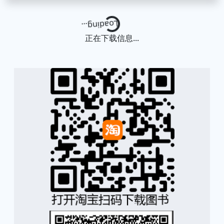
Loading...
正在下载信息...