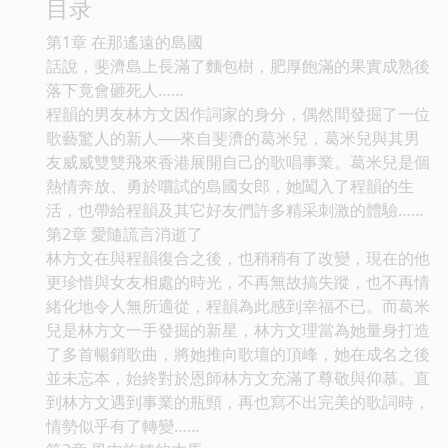
目录
第1章 在那遙遠的島國
話說，斐濟島上長滿了麵包樹，肥厚飽滿的果實成熟後
落下竟會砸死人……
程韻的男友林方文因作詞家的身分，偶然間發掘了一位
歌藝驚人的新人──來自斐濟的葛米兒，葛米兒與其男
友威威雙雙飛來香港展開自己的歌唱事業。葛米兒是個
熱情奔放、勇於嚐試的島國女郎，她闖入了程韻的生
活，也帶給程韻及其它好友們許多精采刺激的體驗……
第2章 愛隨謊言消逝了
林方文在與程韻復合之後，也稍稍有了改變，現在的他
更珍惜與女友相處的時光，不再無故搞失蹤，也不再情
緒化地令人無所適從，程韻為此感到幸福不已。而葛米
兒是林方文一手發掘的新星，林方文理當為她量身打造
了多首暢銷歌曲，將她推向歌壇的頂峰，她在成名之後
並未忘本，始終對於恩師林方文充滿了尊敬與仰慕。直
到林方文遇到事業的瓶頸，再也寫不出完美的歌詞時，
情勢似乎有了轉變……