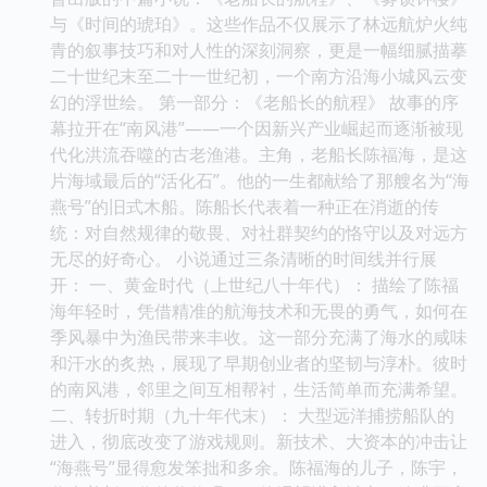
与《时间的琥珀》。这些作品不仅展示了林远航炉火纯
青的叙事技巧和对人性的深刻洞察，更是一幅细腻描摹
二十世纪末至二十一世纪初，一个南方沿海小城风云变
幻的浮世绘。 第一部分：《老船长的航程》 故事的序
幕拉开在“南风港”——一个因新兴产业崛起而逐渐被现
代化洪流吞噬的古老渔港。主角，老船长陈福海，是这
片海域最后的“活化石”。他的一生都献给了那艘名为“海
燕号”的旧式木船。陈船长代表着一种正在消逝的传
统：对自然规律的敬畏、对社群契约的恪守以及对远方
无尽的好奇心。 小说通过三条清晰的时间线并行展
开： 一、黄金时代（上世纪八十年代）： 描绘了陈福
海年轻时，凭借精准的航海技术和无畏的勇气，如何在
季风暴中为渔民带来丰收。这一部分充满了海水的咸味
和汗水的炙热，展现了早期创业者的坚韧与淳朴。彼时
的南风港，邻里之间互相帮衬，生活简单而充满希望。
二、转折时期（九十年代末）： 大型远洋捕捞船队的
进入，彻底改变了游戏规则。新技术、大资本的冲击让
“海燕号”显得愈发笨拙和多余。陈福海的儿子，陈宇，