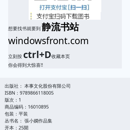
静流书站
想要找书就要到
windowsfront.com
ctrl+D
立刻按
收藏本页
你会得到大惊喜!!
出版社： 本事文化股份有限公司
ISBN：9789866118005
版次：1
商品编码：16010895
包装：平装
丛书名： 張小嫻作品集
开本：25開