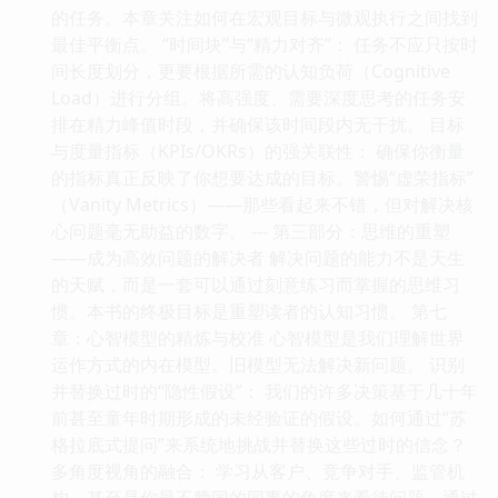
的任务。本章关注如何在宏观目标与微观执行之间找到
最佳平衡点。 “时间块”与“精力对齐”： 任务不应只按时
间长度划分，更要根据所需的认知负荷（Cognitive
Load）进行分组。将高强度、需要深度思考的任务安
排在精力峰值时段，并确保该时间段内无干扰。 目标
与度量指标（KPIs/OKRs）的强关联性： 确保你衡量
的指标真正反映了你想要达成的目标。警惕“虚荣指标”
（Vanity Metrics）——那些看起来不错，但对解决核
心问题毫无助益的数字。 --- 第三部分：思维的重塑
——成为高效问题的解决者 解决问题的能力不是天生
的天赋，而是一套可以通过刻意练习而掌握的思维习
惯。本书的终极目标是重塑读者的认知习惯。 第七
章：心智模型的精炼与校准 心智模型是我们理解世界
运作方式的内在模型。旧模型无法解决新问题。 识别
并替换过时的“隐性假设”： 我们的许多决策基于几十年
前甚至童年时期形成的未经验证的假设。如何通过“苏
格拉底式提问”来系统地挑战并替换这些过时的信念？
多角度视角的融合： 学习从客户、竞争对手、监管机
构，甚至是你最不赞同的同事的角度来看待问题。通过