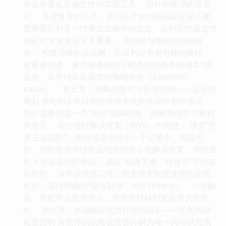
章提供量化不确定性的实用工具。 贝叶斯推理的直觉
化： 无需复杂的公式，重点在于如何根据新证据不断
更新我们对某一结果发生概率的信念。这对于快速迭代
和应对突发变化至关重要。 决策树与预期价值的权
衡： 构建清晰的决策树，不仅列出所有可能的路径，
更重要的是，要为每条路径分配合理的概率和成本/收
益值，从而计算出最优的预期价值（Expected
Value）。 第五章：策略的迭代与反馈回路——适应性
规划 僵化的五年计划在快速变化的市场中形同虚设。
我们需要的是一个“活的”战略框架，能够持续学习和自
我修正。 最小可行解决方案（MVS）的构建： 摒弃“完
美主义陷阱”。如何迅速设计出一个足够小、风险可
控、但能提供关键验证信息的最小化解决方案，并快速
投入市场或内部测试。 建立“快速失败，快速学习”的文
化机制： 这不仅仅是口号，而是需要制度保障的反馈
机制。设计明确的“退出标准”（Kill Criteria），一旦触
及，果断中止低效投入，将资源转移到更高潜力的方
向。 第六章：将战略转化为行动的语言——任务的颗
粒度控制 再宏伟的战略也需要分解为每一天可以完成