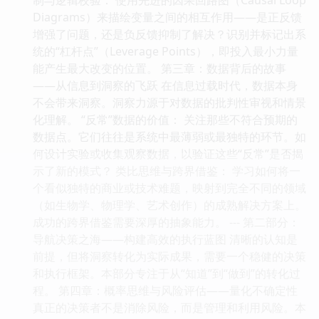
Diagrams）来描绘变量之间的相互作用——是正反馈
增强了问题，还是负反馈抑制了解决？识别并标记出系
统的“杠杆点”（Leverage Points），即投入最小力量
能产生最大改变的位置。 第三章：数据背后的故事
——从信息到洞察的飞跃 在信息过载时代，数据本身
不会带来洞察。洞察力源于对数据的批判性审视和情景
化理解。 “反常”数据的价值： 关注那些不符合预期的
数据点。它们往往是系统中最薄弱或最独特的环节。如
何设计实验或收集观察数据，以验证这些“反常”是否揭
示了新的模式？ 类比思维与跨界借鉴： 学习如何将一
个看似独特的商业或技术难题，映射到完全不同的领域
（如生物学、物理学、艺术创作）的成熟解决方案上。
成功的跨界借鉴需要深厚的抽象能力。 --- 第二部分：
导航决策之海——构建高效的执行蓝图 清晰的认知是
前提，但将洞察转化为实际成果，需要一个稳健的决策
和执行框架。本部分专注于从“知道”到“做到”的转化过
程。 第四章：概率思维与风险评估——量化不确定性
真正的决策者不是消除风险，而是管理和利用风险。本