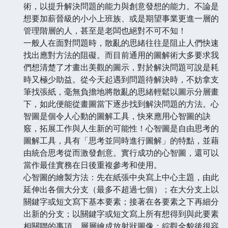
術，以提升解決問題的能力與創意發想的能力。不論是
想要加薪晉級的小小上班族、或是期望事業更進一層的
管理階層的人，甚至是老闆也絕對不可不知！
一般人在面對問題時，散亂的思緒往往是阻止人們快速
找出應對方法的阻礙。而目前通用的圖解術大多要求我
們想清楚了才畫出美觀的圖示，對於解決問題可說是耗
時又極少助益。從今天起遇到問題待解決時，不妨拿支
筆找張紙，毫無負擔地將散亂的思緒輕鬆以圖示分層畫
下，如此便能從畫圖當下逐步找到解決問題的方法。心
智圖是個令人心動的圖解工具，快來應用心智圖的訣
竅，拓展工作與人生新的可能性！心智圖是自由思考的
圖解工具，具有「思考並同時進行圖解」的特點，並藉
由統合思考從而激發創意。實行成功的心智圖，還可以
當作最佳實務在日後重複參考和使用。
心智圖的繪製方法：先在紙張中央寫上中心主題，由此
延伸出各個大分支（最多不超過七個）；在大分支上以
關鍵字或短文寫下基本要素；接著在各要素之下再細分
出新的分支；以關鍵字或短文寫上所有想得到與此要素
相關聯的事項，層層繪成放射狀圖像；綜觀全貌後很容