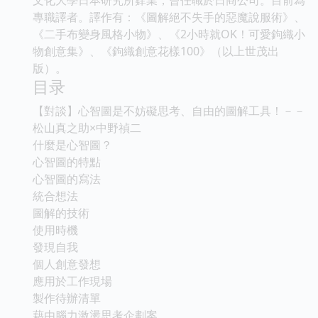
專職譯者。譯作有：《圖解絕不失手的惡魔說服術》、
《二手布變身風格小物》、《2小時就OK！可愛鉤織小
物創意集》、《鉤織創意花樣100》（以上世茂出
版）。
目录
【對談】心智圖是不妨礙思考、自由的圖解工具！－－
松山真之助×中野禎二
什麼是心智圖？
心智圖的特點
心智圖的寫法
統合想法
圖解的技術
使用時機
發現自我
個人創意發想
應用於工作現場
製作待辦清單
藉由腦力激盪思考企劃案