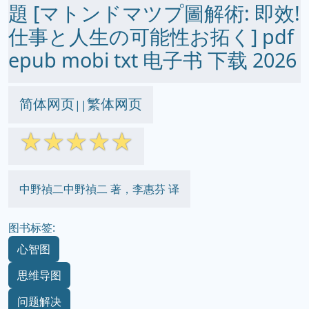
題 [マトンドマツプ圖解術: 即效!
仕事と人生の可能性お拓く] pdf
epub mobi txt 电子书 下载 2026
简体网页
繁体网页
||
☆
☆
☆
☆
☆
中野禎二中野禎二 著，李惠芬 译
图书标签:
心智图
思维导图
问题解决