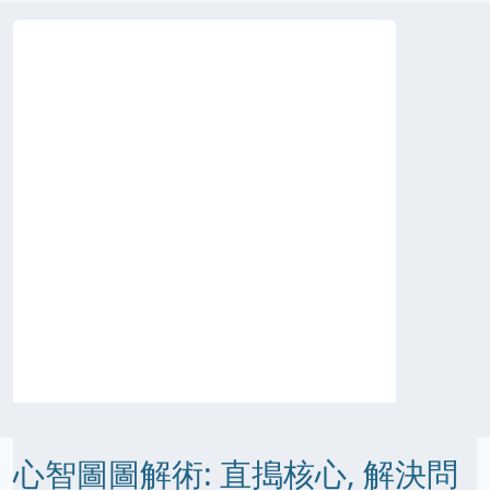
心智圖圖解術: 直搗核心, 解決問