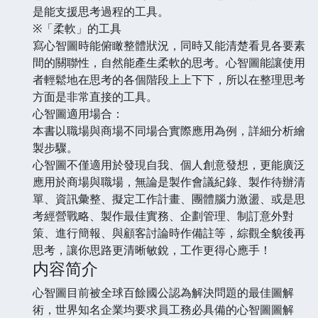
是能支援思考過程的工具。
※「柔軟」的工具
寫心智圖時能俯瞰整體狀況，同時又能清楚看見各要素
間的關聯性，自然能產生柔軟的思考。心智圖能讓使用
者輕鬆地在思考的各個階段上上下下，所以在整理思考
方面是非常直接的工具。
心智圖適用場合：
本書以職場與商場不同場合實際應用為例，詳細分析繪
製步驟。
心智圖不僅適用於發現自我、個人創意發想，更能廣泛
應用於商場與職場，無論是製作會議紀錄、製作待辦清
單、資訊彙整、擬定工作計畫、團體腦力激盪、或是思
考經營戰略、製作最佳實務、企劃管理、制訂意外對
策、進行簡報、與顧客討論時作備註等，綜觀全貌後再
思考，讓你思路更清晰敏銳，工作更得心應手！
内容简介
心智圖目前被全球百餘國公認為解決問題的最佳圖解
術，世界知名企業均要求員工務必具備的心智圖圖解