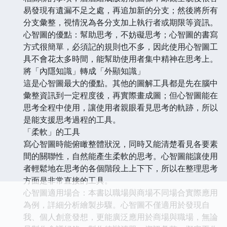
易發現有遺漏不足之處，再追加新的分支；然後將所有
分支彙整，視情況為各分支加上執行者或期限等資訊。
心智圖的優點：幫助思考，不妨礙思考；心智圖的書寫
方式很簡單，必須記的規則也不多，因此使用心智圖工
具不會花太多時間，能幫助使用者集中精神在思考上。
將「內隱知識」轉成「外顯知識」
這是心智圖最大的優點。其他的圖解工具都是先在腦中
彙整資訊到一定程度後，再實際畫成圖；但心智圖能在
思考全程中使用，讓使用者親眼看見思考的軌跡，所以
是能支援思考過程的工具。
「柔軟」的工具
寫心智圖時能俯瞰整體狀況，同時又能清楚看見各要素
間的關聯性，自然能產生柔軟的思考。心智圖能讓使用
者輕鬆地在思考的各個階段上上下下，所以在整理思考
方面是非常直接的工具。
心智圖適用場合：本書以職場與商場不同場合實際應用
為例，詳細分析繪製步驟。心智圖不僅適用於發現自
我、個人創意發想，更能廣泛應用於商場與職場，無論