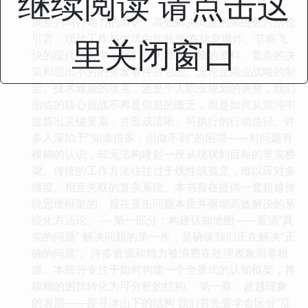
继续阅读 请点击这
洞察力与行动力的熔炉：高效解决问题的系统化方法论
引言：现代工作与生活中的瓶颈 在信息爆炸、节奏飞
里关闭窗口
快的现代社会中，我们每天都被海量的资料、复杂的决
策和层出不穷的突发事件所包围。无论是商业战略的制
定、技术难题的攻克，还是个人职业规划的调整，我们
面临的核心挑战不再是信息的匮乏，而是如何从混沌中
提炼出关键要素，并形成清晰、可执行的行动路径。许
多人深陷于“知道很多，但做不到”的困境——对问题有
模糊的认识，却无法构建起一座从现状到目标的坚实桥
梁。传统的工作方法往往过于线性或孤立，难以应对多
维度、相互关联的复杂系统。本书旨在提供一套超越传
统思维框架的、旨在直击问题本质并驱动高效解决的系
统化方法论。 --- 第一部分：构建认知地图——看清“真
实的问题” 解决问题的第一步，是确保我们正在解决“正
确的问题”。许多资源和精力被浪费在处理表象而非根
源。本部分专注于如何构建一个全景式的认知框架，将
模糊的困扰转化为可分析的结构。 第一章：超越现象
的表层——探寻冰山下的结构 我们首先要学会区分“症