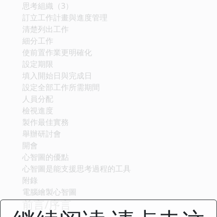
思考組織（3）
訂立工作計畫與進度管理
清楚列出工作
細分工作
使前置作業更明確化
設定期限
填入開始日與完成日
設定全部工作所需期間
人員分配
檢視進度
製作最佳實務
舉辦研討會
開會
心智圖的優點
心智圖是能支援思考過程的工具
附錄
電腦繪製心智圖
前言/序言