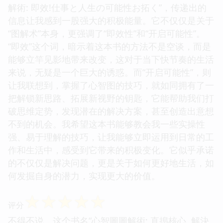
解術: 即效!仕事と人生の可能性お拓く”，传递出的
信息让我感到一股强大的积极能量。它不仅仅是关于
“图解术”本身，更强调了“即效性”和“开启可能性”。
“即效”这个词，暗示着这本书的方法不是空谈，而是
能够立竿见影地带来改变，这对于当下快节奏的生活
来说，无疑是一个巨大的诱惑。而“开启可能性”，则
让我联想到，掌握了心智图的技巧，就如同拥有了一
把解锁新思路、拓展新视野的钥匙，它能帮助我们打
破思维定势，发现潜在的解决方案，甚至创造出意想
不到的机会。我希望这本书能够教会我一些实操性
强、易于理解的技巧，让我能够立即运用到日常的工
作和生活中，感受到它带来的积极变化。它似乎承诺
的不仅仅是解决问题，更是关于如何更好地生活，如
何发掘自身的潜力，实现更大的价值。
☆
☆
☆
☆
☆
评分
不得不说，这个书名“心智圖圖解術: 直搗核心, 解決