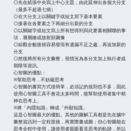
◎先在紙張中央寫上中心主題，由此延伸出各個大分支
（最多不超過七個）
◎在大分支上以關鍵字或短文寫下基本要素
◎接著在各要素之下再細分出新的分支
◎以關鍵字或短文寫上所有想得到與此要素相關聯的事
項，層層繪成放射狀圖像
◎綜觀全貌後很容易發現有遺漏不足之處，再追加新的
分支
◎然後將所有分支彙整，視情況為各分支加上執行者或
期限等資訊。
心智圖的優點：
※幫助思考，不妨礙思考
心智圖的書寫方式很簡單，必須記的規則也不多，因此
使用心智圖工具不會花太多時間，能幫助使用者集中精
神在思考上。
※將「內隱知識」轉成「外顯知識」
這是心智圖最大的優點。其他的圖解工具都是先在腦中
彙整資訊到一定程度後，再實際畫成圖；但心智圖能在
思考全程中使用，讓使用者親眼看見思考的軌跡，所以