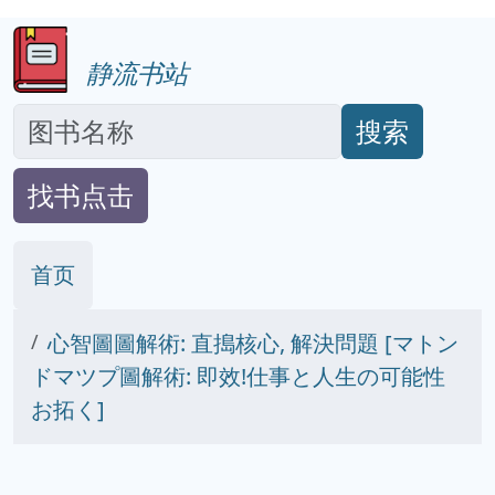
静流书站
搜索
找书点击
首页
心智圖圖解術: 直搗核心, 解決問題 [マトン
ドマツプ圖解術: 即效!仕事と人生の可能性
お拓く]