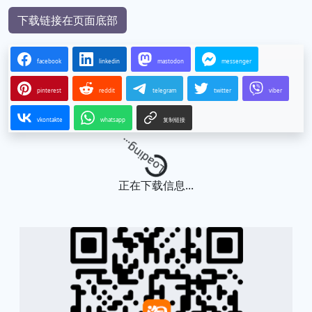
下载链接在页面底部
facebook
linkedin
mastodon
messenger
pinterest
reddit
telegram
twitter
viber
vkontakte
whatsapp
复制链接
Loading...
正在下载信息...