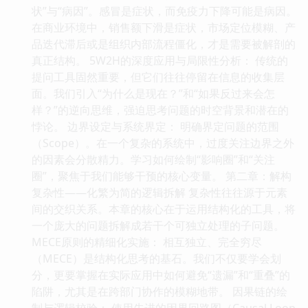
状”与“病因”。感冒是症状，而免疫力下降可能是病因。
在商业环境中，销售额下滑是症状，市场定位模糊、产
品迭代滞后或是组织内部流程僵化，才是需要被解剖的
真正结构。 5W2H的深度应用与局限性分析： 传统的
提问工具固然重要，但它们往往停留在信息的收集层
面。我们引入“为什么是现在？”和“如果反过来会怎
样？”的逆向思维，强迫思考问题的时空背景和潜在的
悖论。 边界设定与系统界定： 明确界定问题的范围
（Scope）。在一个复杂的系统中，过度关注边界之外
的因素会分散精力。学习如何绘制“影响圈”和“关注
圈”，聚焦于我们能够干预的核心变量。 第二章：解构
复杂性——化繁为简的逻辑拆解 复杂性往往源于元素
间的交织关系。本章的核心在于运用结构化的工具，将
一个庞大的问题拆解成若干个可独立处理的子问题。
MECE原则的精细化实施： 相互独立、完全穷尽
（MECE）是结构化思考的基石。我们不仅要学会划
分，更要掌握在实际应用中如何避免“遗漏”和“重叠”的
陷阱，尤其是在跨部门协作的模糊地带。 因果链的绘
制与逻辑校验： 使用先进的因果回路图（Causal Loop