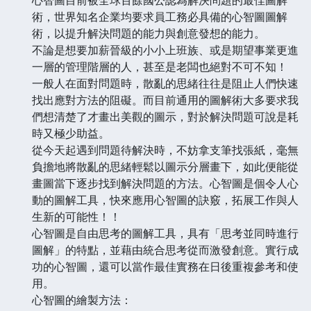
術，世界知名企業均要求員工務必具備的心智圖圖解
術，以提升解決問題的能力與創意發想的能力。
不論是想要加薪晉級的小小上班族、或是期望事業更進
一層的管理階層的人，甚至是老闆也絕對不可不知！
一般人在面對問題時，散亂的思緒往往是阻止人們快速
找出應對方法的阻礙。而目前通用的圖解術大多要求我
們想清楚了才畫出美觀的圖示，對於解決問題可說是耗
時又極少助益。
從今天起遇到問題待解決時，不妨拿支筆找張紙，毫無
負擔地將散亂的思緒輕鬆以圖示分層畫下，如此便能從
畫圖當下逐步找到解決問題的方法。心智圖是個令人心
動的圖解工具，快來應用心智圖的訣竅，拓展工作與人
生新的可能性！！
心智圖是自由思考的圖解工具，具有「思考並同時進行
圖解」的特點，並藉由統合思考從而激發創意。實行成
功的心智圖，還可以當作最佳實務在日後重複參考和使
用。
心智圖的繪製方法：