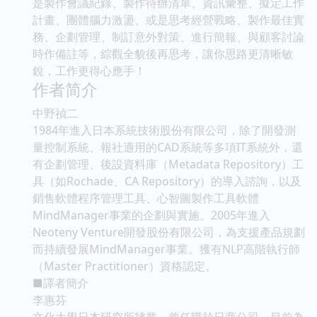
是製作會議紀錄、製作待辦清單、資訊彙整、擬定工作
計畫、團體腦力激盪、或是思考經營戰略、製作最佳實
務、企劃管理、制訂意外對策、進行簡報、與顧客討論
時作備註等，綜觀全貌後再思考，讓你思路更清晰敏
銳，工作更得心應手！
作者简介
中野禎二
1984年進入日本系統技術股份有限公司，除了開發測
量控制系統、報社適用的CAD系統等多項IT系統外，還
有企劃管理、後設資料庫（Metadata Repository）工
具（如Rochade、CA Repository）的導入諮詢，以及
銷售軟體程序管理工具、心智圖製作工具軟體
MindManager事業的企劃與實施。2005年進入
Neoteny Venture開發股份有限公司，為支援產品規劃
而持續發展MindManager事業。獲有NLP高階執行師
（Master Practitioner）資格認定。
■譯者簡介
李惠芬
文化大學日本研究所肄業，曾任職於日商公司。目前為