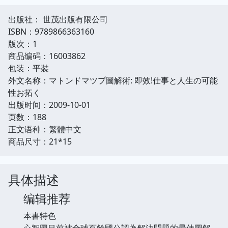
出版社： 世茂出版有限公司
ISBN：9789866363160
版次：1
商品编码：16003862
包装：平裝
外文名称：マトンドマツプ圖解術: 即效!仕事と人生の可能
性お拓く
出版时间：2009-10-01
页数：188
正文语种：繁體中文
商品尺寸：21*15
具体描述
编辑推荐
本書特色
心智圖目前被全球百餘國公認為解決問題的最佳圖解