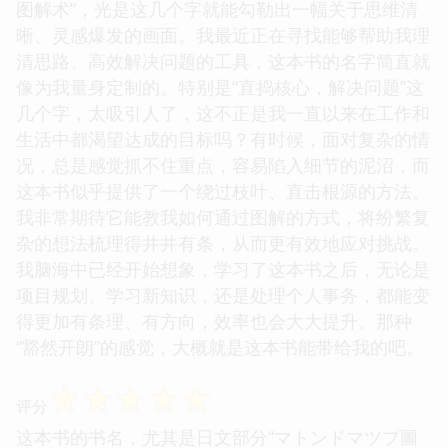
图解术”，光是这几个字就能勾勒出一幅关于思维清
晰、灵感爆发的画面。我最近正在寻找能够帮助我理
清思路、高效解决问题的工具，这本书的名字简直就
像为我量身定制的。特别是“直捣核心，解决问题”这
几个字，太吸引人了，这不正是我一直以来在工作和
生活中都渴望达成的目标吗？有时候，面对复杂的情
况，总是感觉抓不住重点，容易陷入细节的泥沼，而
这本书似乎提供了一个绕过枝叶、直击根源的方法。
我非常期待它能教我如何通过图解的方式，将纷繁复
杂的想法梳理得井井有条，从而更有效地应对挑战。
我脑海中已经开始想象，学习了这本书之后，无论是
项目规划、学习新知识，还是处理个人事务，都能变
得更加有条理、有方向，效率也会大大提升。那种
“豁然开朗”的感觉，大概就是这本书能带给我的吧。
☆
☆
☆
☆
☆
评分
这本书的书名，尤其是日文部分“マトンドマツプ圖