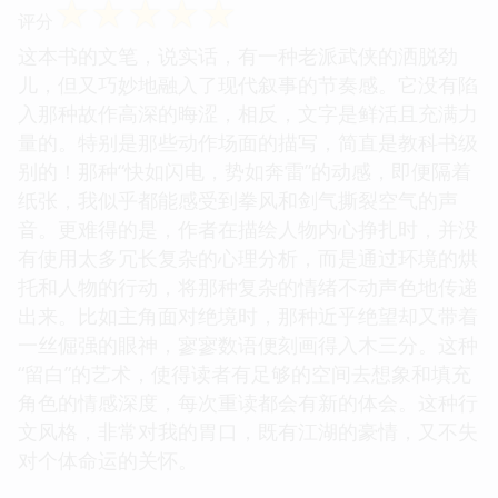
☆
☆
☆
☆
☆
评分
这本书的文笔，说实话，有一种老派武侠的洒脱劲
儿，但又巧妙地融入了现代叙事的节奏感。它没有陷
入那种故作高深的晦涩，相反，文字是鲜活且充满力
量的。特别是那些动作场面的描写，简直是教科书级
别的！那种“快如闪电，势如奔雷”的动感，即便隔着
纸张，我似乎都能感受到拳风和剑气撕裂空气的声
音。更难得的是，作者在描绘人物内心挣扎时，并没
有使用太多冗长复杂的心理分析，而是通过环境的烘
托和人物的行动，将那种复杂的情绪不动声色地传递
出来。比如主角面对绝境时，那种近乎绝望却又带着
一丝倔强的眼神，寥寥数语便刻画得入木三分。这种
“留白”的艺术，使得读者有足够的空间去想象和填充
角色的情感深度，每次重读都会有新的体会。这种行
文风格，非常对我的胃口，既有江湖的豪情，又不失
对个体命运的关怀。