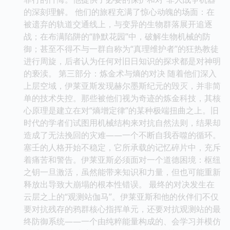
的深刻理解。 他们的旅程充满了惊心动魄的场面：在
被遗弃的轨道交通线上，与变异的生物群落展开追逐
战；在布满陷阱的“静默花园”中，破解生物机械的防
御；甚至不得不与一群自称为“真理维护者”的狂热教徒
进行周旋，后者认为任何对旧日知识的探求都是对神明
的亵渎。 第三部分：炼金术与熵的对决 随着他们深入
上层空域，伊莱亚斯发现赫尔墨斯纪元的毁灭，并非简
单的技术失控。那些被他们视为奇迹的炼金科技，其核
心原理是建立在对“熵增定律”的某种极端扭曲之上。旧
时代的学者们试图用机械结构来对抗自然法则，结果却
造成了无法挽回的灾难——一个不断自我吞噬的循环。
塞壬的人格开始不稳定，它所承载的记忆碎片中，充斥
着痛苦和警告。伊莱亚斯必须面对一个道德困境：枢纽
之钥一旦激活，虽然能带来知识和力量，但也可能重新
释放出导致大崩塌的根本性错误。 最终的对决发生在
云层之上的“观测站伽马”。伊莱亚斯和他的伙伴们不仅
要对抗残存的鸦群核心指挥单元，还要对抗观测站的最
终防御系统——一个由纯粹能量构成的、会学习并模仿