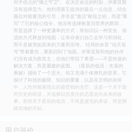
对手优点的“熵之守卫”。 在决定命运的时刻，伊莱亚斯
没有选择蛮力。他利用塞壬提供的最后一点信息，结合
薇拉对能量流的引导，并非是“激活”枢纽之钥，而是“重
写”了它的核心指令。他没有选择恢复旧世界的辉煌，
而是选择了一种更谦卑的方式：将知识以一种安全、渐
进的方式释放到地面，让幸存者们自己去学习和消化，
而不是被突如其来的力量所压垮。 结局的余音 “信天翁
号”带着重伤，重新回到了地面。伊莱亚斯和他的伙伴
们没有成为救世主，但他们带回了希望——不是快速的
解决方案，而是重建的蓝图。 《星辰的低语：失落的
奥秘》描绘了一个宏大、却又充满个体挣扎的世界。它
探讨了科技的极限、知识的重量，以及在文明的灰烬
中，人性所能展现出的最坚韧的光芒。这是一个关于面
对历史的错误，并选择以负责任的态度走向未来的故
事。那些关于星辰的低语，不再是虚无的承诺，而是脚
踏实地的开始。
用户评价