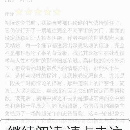
☆
☆
☆
☆
☆
评分
初读这套书时，我简直被那种磅礴的气势给镇住了。
它仿佛打开了一扇通往完全不同宇宙的大门，里面的
设定新颖到让人拍案叫绝。作者构建的世界观宏大而
又精妙，每一个细节都透露出深思熟虑的痕迹，完全
不是那种敷衍了事的背景板。我尤其喜欢它在处理技
术与人性冲突时的那种细腻笔触，高科技的冰冷外壳
下，包裹着的却是最炙热的情感挣扎。那些关于生
存、选择与牺牲的探讨，让我掩卷沉思良久。尤其是
一段关于时间悖论的描写，那种逻辑上的严密性，简
直让人叹为观止，丝毫没有因为玄幻的设定而显得松
散。读完后，脑海中挥之不去的是那些宏伟的空中堡
垒和穿梭于星辰之间的飞船残骸，仿佛我真的跟随主
角经历了一场跨越光年的史诗冒险。这本书的想象力
是无边无际的，它成功地将硬核的科幻概念与东方特
有的叙事韵味完美地融合在一起，读起来酣畅淋漓，