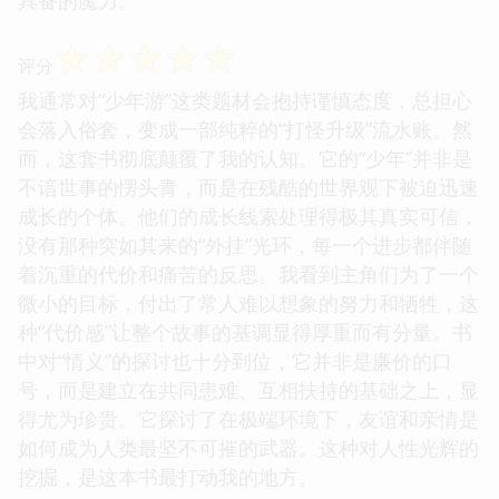
☆
☆
☆
☆
☆
评分
我通常对“少年游”这类题材会抱持谨慎态度，总担心
会落入俗套，变成一部纯粹的“打怪升级”流水账。然
而，这套书彻底颠覆了我的认知。它的“少年”并非是
不谙世事的愣头青，而是在残酷的世界观下被迫迅速
成长的个体。他们的成长线索处理得极其真实可信，
没有那种突如其来的“外挂”光环，每一个进步都伴随
着沉重的代价和痛苦的反思。我看到主角们为了一个
微小的目标，付出了常人难以想象的努力和牺牲，这
种“代价感”让整个故事的基调显得厚重而有分量。书
中对“情义”的探讨也十分到位，它并非是廉价的口
号，而是建立在共同患难、互相扶持的基础之上，显
得尤为珍贵。它探讨了在极端环境下，友谊和亲情是
如何成为人类最坚不可摧的武器。这种对人性光辉的
挖掘，是这本书最打动我的地方。