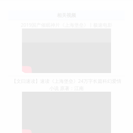
相关视频
2019国产催眠神片《上海堡垒》丨极速电影
【文曰速读】速读《上海堡垒》24万字长篇科幻爱情
小说 原著：江南