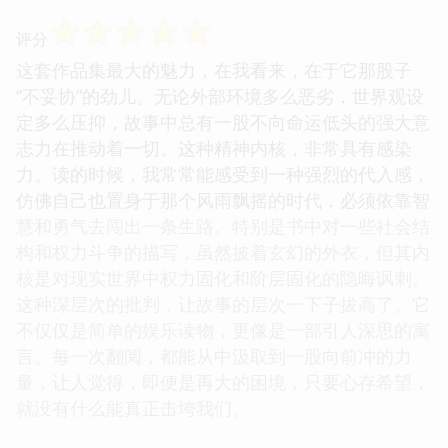
☆
☆
☆
☆
☆
评分
这套作品集最大的魅力，在我看来，在于它那股子
“不妥协”的劲儿。无论外部环境多么恶劣，世界观设
定多么压抑，故事中总有一股不向命运低头的强大意
志力在推动着一切。这种精神内核，非常具有感染
力。读的时候，我常常能感受到一种强烈的代入感，
仿佛自己也置身于那个风雨飘摇的时代，必须依靠智
慧和勇气去闯出一条生路。特别是书中对一些社会结
构和权力斗争的描写，虽然披着玄幻的外衣，但其内
核是对现实世界中权力固化和阶层固化的隐晦讽刺。
这种深层次的批判，让故事的层次一下子拔高了。它
不仅仅是简单的娱乐读物，更像是一部引人深思的寓
言。每一次翻阅，都能从中汲取到一股向前冲的力
量，让人觉得，即便是再大的困境，只要心存希望，
就没有什么能真正击垮我们。