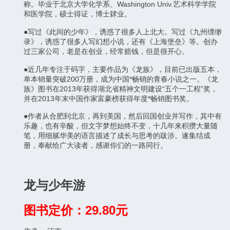
称。毕业于北京大学化学系、Washington Univ.艺术科学学院
和医学院，硕士得证，博士肄业。
●写过《此间的少年》，诱惑了很多人上北大。写过《九州缥缈
录》，诱惑了很多人写幻想小说，还有《上海堡垒》等。创办
过三家公司，老是在创业，经常赔钱，但是很开心。
●近几年专注于码字，主要作品为《龙族》，目前已出版五本，
单本销量突破200万册，成为中国*畅销的青春小说之一。《龙
族》图书在2013年获得湖北省精神文明建设“五个一工程”奖，
并在2013年末中国作家富豪榜获得年度*畅销图书奖。
●作者从合肥到北京，再到美国，然后回国创业并写作，其中有
乐趣，也有辛酸，但文字梦想始终不变，十几年来积攒大量随
笔，用细腻华美的语言描述了成长与思考的跋涉。遂集结成
册，奉献给广大读者，感谢你们的一路同行。
龙与少年游
图书定价：29.80元