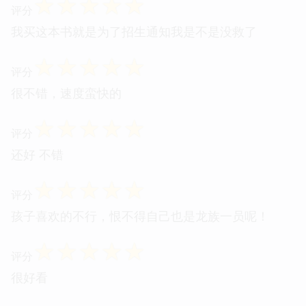
☆
☆
☆
☆
☆
评分
我买这本书就是为了招生通知我是不是没救了
☆
☆
☆
☆
☆
评分
很不错，速度蛮快的
☆
☆
☆
☆
☆
评分
还好 不错
☆
☆
☆
☆
☆
评分
孩子喜欢的不行，恨不得自己也是龙族一员呢！
☆
☆
☆
☆
☆
评分
很好看