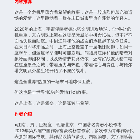
内容推荐
这是一个危机里蕴含着希望的故事，这是一段热烈但却充满遗
憾的爱情，这里跳动着一群在末日城市里热血蓬勃的年轻人。
2020年的上海，宇宙侵略者德尔塔文明进攻地球，全*各处危
机重重，东方明珠上海在这场星际威胁中拼命抵抗，但不得不
面临失败而陆沉。中尉江洋和他的战友们承担起了战争任务。
在末日即将来临之时，上海上空覆盖了一层泡沫防御，如同一
座堡垒，但这座堡垒随时可能崩塌。闷骚男江洋和他的暗恋对
象冷面御姐林澜，以及热情萝莉路依依，还有好战友大猪二猪
在这座堡垒之城，带着压力与热血，带着信心与责任，与德尔
塔文明及外星生物开始了不屈的战斗。
这是全世界*热血的一场末日地球保卫战。
但这也是全世界*孤独的爱情科幻故事。
这是上海，这是堡垒，这是孤独与希望。
作者介绍
●江南，男，巨蟹座，现居北京，中国著名青春小说作者，
2013年第八届中国作家富豪榜榜首作家，多次作为青年作家代
表参加国际书展。其作品以情节多变、内容励志、文字细腻著