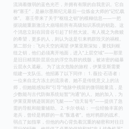
流淌着微弱的蓝色光芒，并拥有有限的自我意识。它自
称“塞壬”，是赫尔墨斯纪元最后一位炼金大师的“记忆载
体”。 塞壬带来了关于“枢纽之钥”的模糊信息——一把
据说能重新激活大崩塌前所有高级知识系统的钥匙。这
个消息立刻在回音谷引起了轩然大波。有人视之为救赎
的希望，更多的人，则认为这是引来鸦群毁灭的祸根。
第二部分：飞向天空的渴望 伊莱亚斯深知，要找到枢
纽之钥，他们必须离开地面，进入“上层空域”——那里
是旧日精英阶层居住的浮空岛群的残骸，被浓密的磁暴
云层永久遮蔽。 为了这次危险的旅程，伊莱亚斯需要
组建一支队伍。他招募了以下同伴： 1. 薇拉·石语者：
一位来自北方冻土的流浪者。她不是传统意义上的法
师，但她能感知和“引导”地脉中残留的微弱能量流，是
少数能与古代防御系统短暂“沟通”的人。她的加入，为
伊莱亚斯锈迹斑斑的飞艇——“信天翁号”——提供了急
需的导航和能量辅助。 2. 卡尔·铁砧： 一位经验丰富的
老兵，曾经是鸦群的一名“叛逃者”。他对鸦群的战术、
弱点了如指掌，但他的内心背负着沉重的秘密和对往日
罪行的忏悔。他提供了必要的保护和对“非人战争机器”