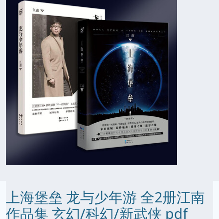
上海堡垒 龙与少年游 全2册江南
作品集 玄幻/科幻/新武侠 pdf