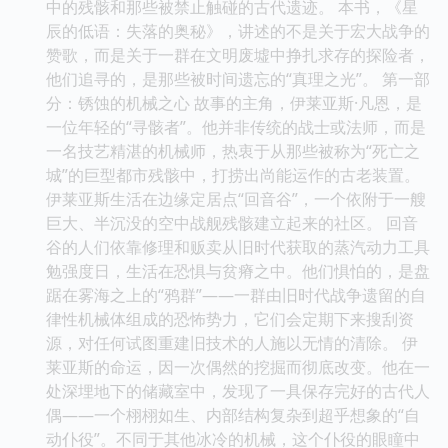
中的残骸和那些被禁止触碰的古代遗迹。 本书，《星
辰的低语：失落的奥秘》，讲述的不是关于宏大战争的
赞歌，而是关于一群在文明废墟中挣扎求存的探险者，
他们追寻的，是那些被时间遗忘的“真理之光”。 第一部
分：锈蚀的机械之心 故事的主角，伊莱亚斯·凡恩，是
一位年轻的“寻骸者”。他并非传统的战士或法师，而是
一名技艺精湛的机械师，热衷于从那些被称为“死亡之
城”的巨型都市残骸中，打捞出尚能运作的古老装置。
伊莱亚斯生活在边缘定居点“回音谷”，一个依附于一艘
巨大、半沉没的空中战舰残骸建立起来的社区。 回音
谷的人们依靠修理和贩卖从旧时代获取的蒸汽动力工具
勉强度日，生活在恐惧与贫瘠之中。他们惧怕的，是盘
踞在雾海之上的“鸦群”——一群由旧时代战争遗留的自
律性机械体组成的恐怖势力，它们会定期下来搜刮资
源，对任何试图重建旧技术的人施以无情的清除。 伊
莱亚斯的命运，因一次偶然的挖掘而彻底改变。他在一
处深埋地下的储藏室中，发现了一具保存完好的古代人
偶——一个栩栩如生、内部结构复杂到超乎想象的“自
动仆役”。不同于其他冰冷的机械，这个仆役的眼瞳中