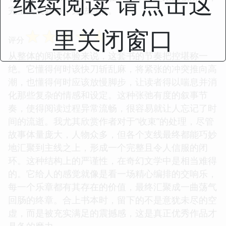
继续阅读 请点击这
完全沉浸其中，无法自拔。
里关闭窗口
☆
☆
☆
☆
☆
评分
从整体的阅读体验来说，这套书的节奏把控堪称一
绝。它懂得何时该快刀斩乱麻，将紧张的冲突推向高
潮，也懂得何时应该放慢脚步，让读者得以喘息并消
化那些复杂的情感和设定。这种张弛有度的叙事节
奏，使得阅读过程异常流畅，很容易就让人忘记了时
间的流逝。我尤其欣赏作者对于“收束”的处理，尽管
故事体量庞大，人物众多，但各个支线最终都能巧妙
地汇聚到主线之上，形成一个完整且令人信服的闭
环。这种结构上的严谨性，在奇幻文学中是相当难得
的。它给人的感觉就像是看一场精心编排的交响乐，
每一个乐章都有其存在的价值，最终汇聚成一曲荡气
回肠的终章。合上书本时，留下的不是意犹未尽的空
虚，而是被充实满足的震撼感，这是真正优秀作品才
具备的魔力。