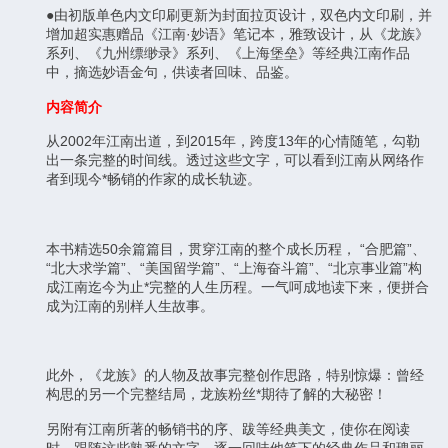
●由初版单色内文印刷更新为封面拉页设计，双色内文印刷，并
增加超实惠赠品《江南·妙语》笔记本，雅致设计，从《龙族》
系列、《九州缥缈录》系列、《上海堡垒》等经典江南作品
中，摘选妙语金句，供读者回味、品鉴。
内容简介
从2002年江南出道，到2015年，跨度13年的心情随笔，勾勒
出一条完整的时间线。透过这些文字，可以看到江南从网络作
者到现今*畅销的作家的成长轨迹。
本书精选50余篇篇目，贯穿江南的整个成长历程， “合肥篇”、
“北大求学篇”、“美国留学篇”、“上海奋斗篇”、“北京事业篇”构
成江南迄今为止*完整的人生历程。一气呵成地读下来，便拼合
成为江南的别样人生故事。
此外，《龙族》的人物及故事完整创作思路，特别惊爆：曾经
构思的另一个完整结局，龙族粉丝*期待了解的大秘密！
另附有江南所著的畅销书的序、跋等经典美文，使你在阅读
时，跟随这些熟悉的文字，逐一回味他笔下的经典作品和瑰丽