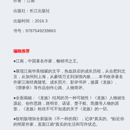
作者 ：江南
出版社：长江出版社
出版时间 ：2016.3
书号：9787549239863
编辑推荐
●江南，中国著名作家，畅销书之王。
●展现江南华美细腻的文字，热血跌宕的成长历程，从合肥到北
京，从加州到上海，从豪情万丈到深情内敛……本书收录著名
作家江南经典随笔、成长照片、影评书评，披露《龙族》、
《缥缈录》等作品创作心路、人物简评。
●全面揭秘：《龙族》结局的另一种可能性！《龙族》人物诞生
源起、创作思路，路明非、诺诺、楚子航、凯撒等人物的原
形，《龙族》粉丝不可不知道的关于《龙族》的一切。
●较初版增加全新版块《不一样的我》，记录*真实的、*贴近你
的明星作家，直面江南*真实的生活和写作状态。