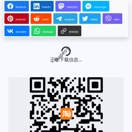
facebook
linkedin
mastodon
messenger
pinterest
reddit
telegram
twitter
viber
vkontakte
whatsapp
复制链接
Loading...
正在下载信息...