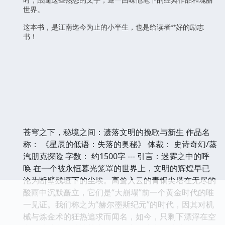
世界。
这本书，是江南迄今为止的小半生，也是给读者**好的励志
书！
苍穹之下，秘境之间：遗落文明的挽歌与新生 作品名
称： 《星辰的低语：失落的奥秘》 体裁： 史诗奇幻/蒸
汽朋克探险 字数： 约1500字 --- 引言：迷雾之中的呼
唤 在一个被永恒暮光笼罩的世界上，文明的辉煌早已
沦为断壁残垣下的尘埃。高耸入云的青铜尖塔在无尽的
酸雨中沉默矗立，它们是“大崩塌”前一个黄金时代的唯
一见证。我们称之为“赫尔墨斯纪元”的时代，因其对机
械与炼金术的狂热追求而闻名，如今，只剩下漂浮在空