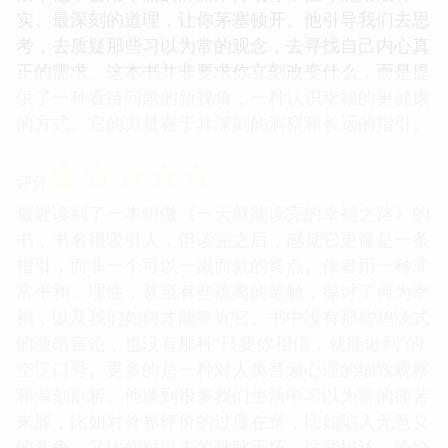
实、最深刻的道理，让你茅塞顿开。他引导我们去思
考，去质疑那些习以为常的观念，去寻找自己内心真
正的需求。这本书并非要求你立刻改变什么，而是提
供了一种看待问题的新视角，一种认识幸福的更健康
的方式。它的力量在于其深刻的洞察和长远的指引。
☆
☆
☆
☆
☆
评分
最近读到了一本叫做《一天就能读完的幸福之路》的
书，书名很吸引人，但读完之后，感觉它更像是一条
指引，而非一个可以一蹴而就的终点。作者用一种非
常平和、理性，甚至有些疏离的笔触，探讨了何为幸
福，以及我们如何才能靠近它。书中没有那些鸡汤式
的激昂言论，也没有那种“只要你相信，就能做到”的
空泛口号。更多的是一种对人类普遍心理的细致观察
和深刻剖析。他谈到很多我们生活中习以为常的痛苦
来源，比如对外界评价的过度在意，比如陷入无意义
的竞争，又比如对过去的耿耿于怀。这些描述，恰恰