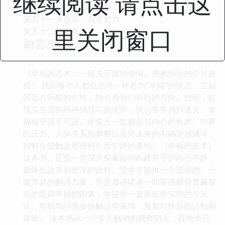
继续阅读 请点击这
第五十章努力，而非放弃
第五十一章放弃，而非努力
里关闭窗口
第五十二章生命之流
前言/序言
《幸福的艺术：一段关于摆脱烦恼、拥抱快乐的心灵旅
程》 我们每个人都在追寻一种名为“幸福”的状态，它如
同远方闪耀的灯塔，指引着我们前行的方向。然而，在
现实生活的种种挑战与困境中，我们常常感到迷失，幸
福似乎遥不可及。许多人一生都在与内心的焦虑、外界
的压力、人际关系的摩擦以及对未来的不确定感搏斗，
却鲜少能触及那份持久而宁静的喜悦。《幸福的艺术》
这本书，正是一次深入探索如何构建并守护内心平静，
最终抵达幸福彼岸的旅程。它并非提供一个现成的、一
蹴而就的解决方案，而是邀请读者一同审视那些普遍存
在的阻碍幸福的因素，并提供一套系统而实用的方法
论，帮助我们逐步拆解这些束缚，重塑对快乐的认知和
体验。 这本书从一个令人触动的观察切入：在物质日