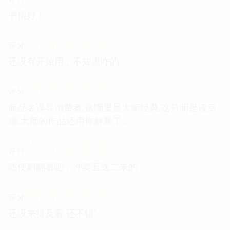
书很好！
☆
☆
☆
☆
☆
评分
还没有开始用，不知道咋的
☆
☆
☆
☆
☆
评分
商品名误导消费者,这哪里是大师经典,这分明是读后
感,大师的作品还用你解释了.。
☆
☆
☆
☆
☆
评分
随便翻翻看吧，冲卖五送二来的
☆
☆
☆
☆
☆
评分
还没来得及看 还不错`