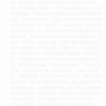
衡。 作者认为，过度的虚荣和对他人评价的过度依
赖，是幸福的巨大障碍。一个真正感到幸福的人，并非
不渴望成功，而是他的价值感更多地来自于内在的自我
肯定，而非外部的赞誉。同时，适度的谦逊能够帮助我
们保持开放的心态，虚心学习，不固步自封。本书引导
读者去认识到，真正的自尊来自于对自身价值的深刻理
解和接受，而不是通过贬低他人或过度炫耀来获得。它
提倡一种平和、内在的力量，让我们能够坦然面对自己
的优点和缺点，并在此基础上不断成长。 《幸福的艺
术》还特别关注了“节制”与“健康”的重要性。 作者认识
到，过度放纵或过度压抑，都可能对身心健康造成损
害，进而影响幸福感。它提倡一种适度的、平衡的生活
方式，包括健康的饮食、规律的运动，以及充足的休
息。更重要的是，它强调了精神上的节制，例如控制贪
婪的欲望，减少不必要的社交攀比，以及避免沉溺于负
面的情绪之中。通过培养健康的习惯，我们不仅能够拥
有更充沛的精力去追求幸福，更能为自己的精神世界打
下坚实的基础。 本书的独特之处在于，它并非提供一
套僵化的教条，而是鼓励读者进行自我探索和实践。