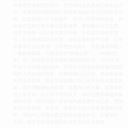
作者用充满智慧的语言，引导我们去反思自己的生活方
式，去审视那些阻碍我们获得幸福的内在信念和外在习
惯。它鼓励我们从小处着手，尝试一些简单的改变，并
在这个过程中逐步建立起更健康、更积极的生活态度。
这本书就像一位经验丰富的导师，在你迷茫时给予指
引，在你困惑时提供启发，在你沮丧时给予力量。它并
非要求你立刻变成一个全然快乐的人，而是邀请你踏上
一条持续探索、不断进步的“幸福之路”。 《幸福的艺
术》是一本值得反复阅读和深刻体悟的书。 它的价值
不在于提供速成的秘诀，而在于它所蕴含的深邃的智慧
和对人性的深刻洞察。它帮助我们认识到，幸福并非遥
不可及的星辰，而是可以由我们自己亲手创造的真实体
验。通过理解烦恼的根源，发掘内心的兴趣，培养良好
的人际关系，在工作中寻找意义，保持适度的谦逊和健
康的节制，我们就能一步步地构建起属于自己的，坚固
而持久的幸福。这本书，将是你在这个纷繁复杂的世界
中，寻找内心平静与真正快乐的最佳伴侣。它邀请你，
开启一场关于自我发现和生命升华的非凡旅程。