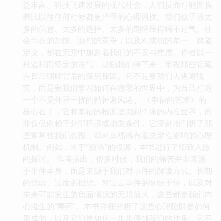
益丰富、科技飞速发展的现代社会，人们反而可能面临
着比以往任何时候都更严重的心理困扰。我们似乎被太
多的信息、太多的选择、太多的期待压得喘不过气。社
会节奏的加快，激烈的竞争，以及对成功的单一、狭隘
定义，都在无形中加剧着我们的不安与焦虑。作者以一
种温和而坚定的语气，鼓励我们停下来，审视那些隐藏
在日常琐碎背后的深层原因。它不是要我们去逃避现
实，而是要我们学习如何在喧嚣的世界中，为自己打造
一个不受外界干扰的精神避风港。 《幸福的艺术》的
核心在于，它将幸福的根源追溯到个体的内在世界，而
非仅仅依赖于外部环境或物质条件。它深刻地剖析了那
些常常被我们忽视，却对幸福感有着决定性影响的心理
机制。例如，对于“烦恼”的根源，本书进行了细致入微
的探讨。 作者指出，很多时候，我们的痛苦并非来源
于事件本身，而是来源于我们对事件的解读方式。长期
的忧虑、过度的担忧、对过去事件的耿耿于怀，以及对
未来可能发生的负面情况的无限放大，这些都是我们内
心滋生的“毒药”。本书详细分析了这些心理陷阱是如何
形成的，以及它们是如何一步步侵蚀我们的快乐。它不