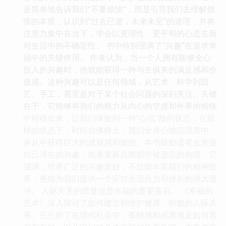
是简单地告诉我们“不要烦恼”，而是引导我们去理解烦
恼的本质，认识到“过去已逝，未来未至”的道理，并将
注意力集中在当下，学会以更理性、更平和的心态去面
对生活中的不确定性。 书中特别强调了“兴趣”在追求幸
福中的关键作用。 作者认为，当一个人拥有能够全心
投入的兴趣时，他就能获得一种与生俱来的满足感和价
值感。这种兴趣可以是任何领域，从艺术、科学到园
艺、手工，甚至是对于某个社会问题的深刻关注。关键
在于，它能够将我们的精力从内心的空虚和外界的烦恼
中转移出来，让我们体验到一种“心流”般的状态，在那
样的状态下，时间仿佛静止，我们全身心地沉浸其中，
并从中获得巨大的成就感和愉悦。本书鼓励读者去发掘
自己潜在的兴趣，或者重新点燃那些被遗忘的热情。它
强调，培养广泛的兴趣爱好，不仅能丰富我们的精神世
界，更能为我们提供一个应对生活压力和挫折的强大缓
冲。 人际关系的质量也是幸福的重要基石。 《幸福的
艺术》深入探讨了如何建立和维护健康、积极的人际关
系。它分析了在现代社会中，孤独感和疏离感是如何普