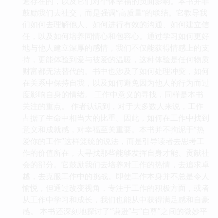
遍存在的，以及它们对个体幸福的负面影响。本书并非
鼓励我们去社交，而是强调“高质量”的联结。它教导我
们如何去理解他人、如何进行有效的沟通、如何建立信
任，以及如何培养同情心和包容心。通过学习如何更好
地与他人建立深厚的感情，我们不仅能获得情感上的支
持，更能体验到爱与被爱的温暖，这种体验是任何物质
财富都无法替代的。书中也涉及了如何处理冲突，如何
在关系中保持自我，以及如何避免因为他人的行为而过
度影响自身的情绪。 工作中意义的寻找，同样是本书
关注的重点。 作者认识到，对于大多数人来说，工作
占据了生命中相当大的比重。因此，如何在工作中找到
意义和成就感，对幸福至关重要。本书并不拘泥于“热
爱你的工作”这样笼统的说法，而是引导读者去思考工
作的价值所在，去寻找那些能够发挥自身才能、贡献社
会的部分。它鼓励我们去培养对工作的热情，去追求卓
越，去克服工作中的挑战。即使工作本身并不总是令人
愉悦，但通过改变视角，专注于工作的积极方面，或者
从工作中学习和成长，我们也能从中获得满足感和自豪
感。 本书还深刻地探讨了“谦逊”与“自尊”之间的微妙平