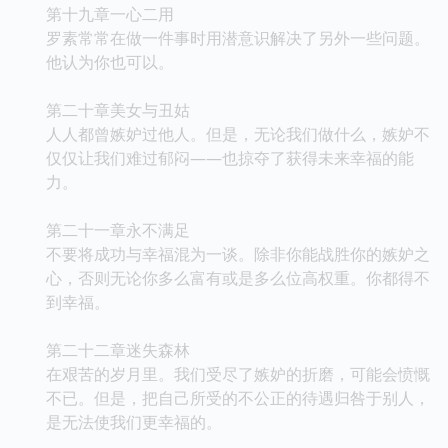
第十九章一心二用
罗素常常在做一件事时用潜意识解决了另外一些问题。
他认为你也可以。
第二十章美女与丑姑
人人都曾嫉妒过他人。但是，无论我们做什么，嫉妒不
仅仅让我们难过郁闷——也掠夺了获得未来幸福的能
力。
第二十一章永不满足
不要将成功与幸福混为一谈。除非你能战胜你的嫉妒之
心，否则无论你多么富有或是多么位高权重。你都得不
到幸福。
第二十二章迷失森林
在艰苦的岁月里。我们受尽了嫉妒的折磨，可能会愤慨
不已。但是，把自己所受的不公正的待遇归咎于别人，
是无法使我们更幸福的。