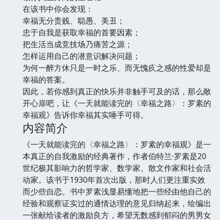
在该书中你会发现：
幸福无分贵贱、聪愚、美丑；
忠于自我是获取幸福的首要因素；
把生活当成竞技场乃痛苦之源；
怎样运用自己的潜意识解决问题；
为何一醉方休只是一时之乐、而无愧疚之感的性爱却是
幸福的答案。
因此，若你感到真正的快乐并非触手可及的话，那么敞
开心扉吧，让《一天就能读完的〈幸福之路〉：罗素的
幸福观》告诉你幸福其实唾手可得。
内容简介
《一天就能读完的〈幸福之路〉：罗素的幸福观》是一
本真正的自我激励的经典著作，作者伯特兰·罗素是20
世纪极其影响力的哲学家、数学家、散文作家和社会活
动家。该书于1930年首次出版，那时人们更注重实效
而少些自恋。书中罗素浅显易懂地把一些经由他自己的
经验和观察证实过的通情达理的意见归纳起来，绘编出
一张献给读者的激励良方，希望无数感到郁闷的男男女