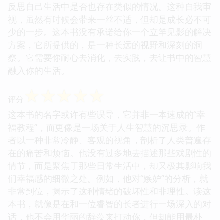
反思自己生活中是否也存在类似的情况。这种自我审
视，虽然有时候会带来一丝不适，但却是成长必不可
少的一步。这本书没有承诺给你一个立竿见影的解决
方案，它所提供的，是一种长远的视野和深刻的洞
察。它需要你耐心去消化，去实践，去让书中的智慧
融入你的生活。
☆
☆
☆
☆
☆
评分
这本书的名字或许有些误导，它并非一本速成的“幸
福教程”，而更像是一场关于人生智慧的沉思录。作
者以一种非常冷静、客观的视角，剖析了人类普遍存
在的痛苦和烦恼。他没有过多地去描述那些戏剧性的
情节，而是聚焦于那些日常生活中，却又极其影响我
们幸福感的细微之处。例如，他对“嫉妒”的分析，就
非常到位，揭示了这种情绪的破坏性和非理性。读这
本书，就像是在和一位睿智的长者进行一场深入的对
话，他不会用华丽的辞藻来打动你，但却能用最朴