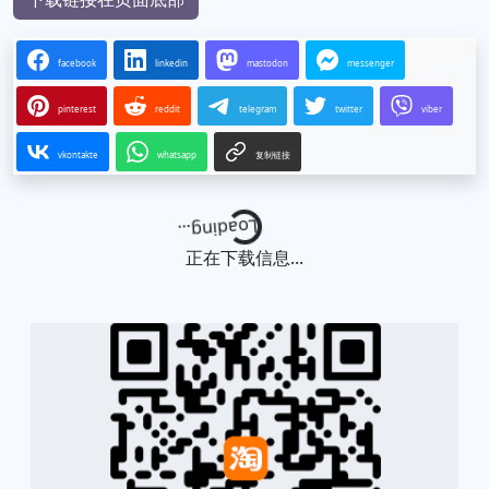
facebook
linkedin
mastodon
messenger
pinterest
reddit
telegram
twitter
viber
vkontakte
whatsapp
复制链接
Loading...
正在下载信息...