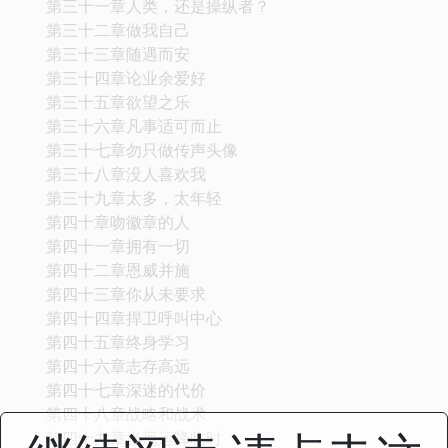
第三十一章人类，还是操纵者？
第三十二章做我自己
第三十三章随遇而安
第三十四章论业余爱好
第三十五章欲望之乐
第三十六章凡事适可而止
第三十七章勿只做传声头像
第三十八章没人喜欢我
第三十九章太多，太年轻
第四十章吻徽章的人
第四十一章拥有一切
第四十二章恩威并施
第四十三章你从未要求
第四十四章捍卫呼叫中心
第四十五章终身学习
第四十六章志存高远
第四十七章深迷的代价
第四十八章战略和战术
第四十九章当厄运降临时