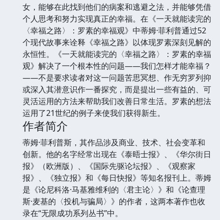
女，能够在此找到他们的病案和逃避之法，并能够凭借
个人思考和努力实现真正的幸福。在《一天就能读完的
〈幸福之路〉：罗素的幸福观》中蒂姆·菲利普通过52
个现代故事来诠释《幸福之路》以体现罗素深刻见解的
永恒性。《一天就能读完的〈幸福之路〉：罗素的幸福
观》解决了一个根本性的问题——我们怎样才能幸福？
——不是要求读者对这一问题苦思冥想、作无穷罗列抑
或深入其潜意识作一番探究，而是提出一些有益的、可
灵活运用的方法来帮助我们改善日常生活。罗素的想法
运用了21世纪的例子来使我们获得新生。
作者简介
蒂姆·菲利普斯，其作品涉及商业、技术、社会变革和
创新。他的名字经常出现在《泰晤士报》、《华尔街日
报》（欧洲版）、《国际先驱论坛报》、《观察家
报》、《独立报》和《每日快报》等知名报刊上。蒂姆
是《论尼科洛·马基雅维利的〈君主论〉》和《论查理
斯·麦基的〈投机与骗局〉》的作者，这两本著作也收
录在“无限成功系列丛书”中。