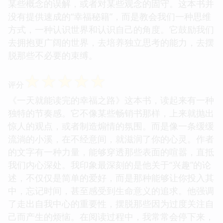
某些概念的误解，或者对某些观念的固守。这本书并
没有提供速成的“幸福秘籍”，而是教会我们一种思维
方式，一种认识世界和认识自己的角度。它鼓励我们
去拥抱更广阔的世界，去培养独立思考的能力，去摆
脱那些不必要的束缚。
☆
☆
☆
☆
☆
评分
《一天就能读完的幸福之路》这本书，读起来有一种
独特的节奏感。它不像某些畅销书那样，上来就抛出
惊人的观点，或者制造煽情的氛围。而是像一条缓缓
流淌的小溪，在不经意间，就滋润了你的心灵。作者
的文字有一种力量，能够穿透那些表面的喧嚣，直抵
我们内心深处。我印象最深刻的是他关于“兴趣”的论
述，不仅仅是简单的爱好，而是那种能够让你投入其
中，忘记时间，甚至感受到生命意义的追求。他强调
了走出自我中心的重要性，摆脱那些因为过度关注自
己而产生的烦恼。在阅读过程中，我常常会停下来，