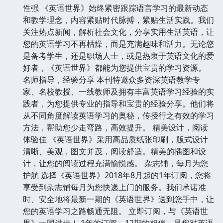
性强 《英语世界》始终紧密跟踪语言学习的最新动态
和教学理念，内容紧贴时代脉搏，紧贴生活实践。我们
关注热点新闻，解析社会文化，分享实用生活英语，让
您的英语学习不再枯燥，而是充满趣味和活力。无论您
是备考学生，还是职场人士，或是热衷于英语文化的爱
好者，《英语世界》都能为您提供宝贵的学习资源。
名师指导，经验分享 本刊特邀众多资深英语教学专
家、名校教授、一线教师及拥有丰富英语学习经验的实
践者，为您提供专业的指导和宝贵的经验分享。他们将
从不同角度解读英语学习的奥秘，传授行之有效的学习
方法，帮助您少走弯路，高效提升。 精美设计，阅读
体验佳 《英语世界》采用高品质纸张印刷，版式设计
清晰、美观，图文并茂，阅读舒适。精美的插图和设
计，让您的阅读过程充满愉悦感。 杂志铺，每月为您
护航 选择《英语世界》2018年8月起的1年订阅，您将
享受到杂志铺每月为您快递上门的服务。我们承诺准
时、安全地将最新一期的《英语世界》送到您手中，让
您的英语学习之路畅通无阻。 立即订阅，与《英语世
界》一同进步！ 1年的订阅，12期的相伴，是您对英语