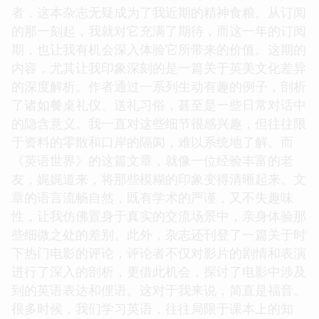
者，这本杂志无疑成为了我近期的精神食粮。从订阅
的那一刻起，我就对它充满了期待，而这一年的订阅
期，也让我有机会深入体验它所带来的价值。这期的
内容，尤其让我印象深刻的是一篇关于英美文化差异
的深度解析。作者通过一系列生动有趣的例子，剖析
了诸如餐桌礼仪、送礼习俗，甚至是一些日常对话中
的隐含意义。我一直对这些细节很感兴趣，但往往限
于资料的零散和口岸的隔阂，难以系统地了解。而
《英语世界》的这篇文章，就像一位经验丰富的老
友，娓娓道来，将那些模糊的印象变得清晰起来。文
章的语言流畅自然，既有学术的严谨，又不失趣味
性，让我仿佛置身于真实的交流场景中，亲身体验那
些细微之处的差别。此外，杂志还刊登了一篇关于时
下热门电影的评论，评论者不仅对影片的剧情和表演
进行了深入的剖析，更借此机会，探讨了电影中涉及
到的英语表达和俚语。这对于我来说，简直是福音。
很多时候，我们学习英语，往往局限于课本上的知