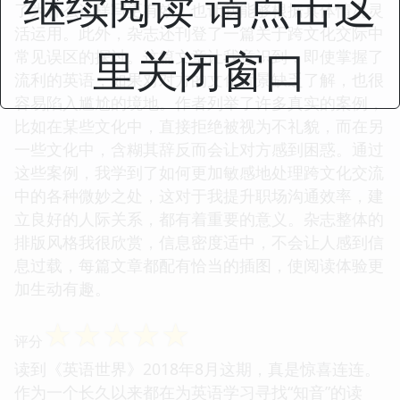
继续阅读 请点击这
了为什么这样写更有效，也让我能够根据具体情况灵
活运用。此外，杂志还刊登了一篇关于跨文化交际中
里关闭窗口
常见误区的探讨。这篇文章让我意识到，即使掌握了
流利的英语，如果对对方的文化背景缺乏了解，也很
容易陷入尴尬的境地。作者列举了许多真实的案例，
比如在某些文化中，直接拒绝被视为不礼貌，而在另
一些文化中，含糊其辞反而会让对方感到困惑。通过
这些案例，我学到了如何更加敏感地处理跨文化交流
中的各种微妙之处，这对于我提升职场沟通效率，建
立良好的人际关系，都有着重要的意义。杂志整体的
排版风格我很欣赏，信息密度适中，不会让人感到信
息过载，每篇文章都配有恰当的插图，使阅读体验更
加生动有趣。
☆
☆
☆
☆
☆
评分
读到《英语世界》2018年8月这期，真是惊喜连连。
作为一个长久以来都在为英语学习寻找“知音”的读