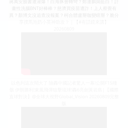
蔣萬安臉書遭灌爆！白海豚會轉彎？鄭運鵬揭藍白！計
畫性洗腦BNT好棒棒？慈濟買疫苗遭詐！上人察覺有
異？顏博文沒追查沒報案？柯合體盧掰咖變瞎掰？脆分
享撲馬泡奶小英神助攻？｜【#有話鏡來講】
20260809
以色列這次鬧大了 險轟中國記者驚人一幕!公開F15殘
骸 伊朗勝利!東風飛彈狙擊琉球!轟6亮劍黃岩島|【國際
直球對決】@全球大視野Global_Vision 20260809完整
版