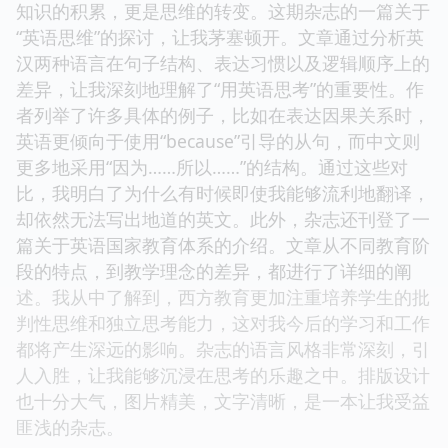
知识的积累，更是思维的转变。这期杂志的一篇关于
“英语思维”的探讨，让我茅塞顿开。文章通过分析英
汉两种语言在句子结构、表达习惯以及逻辑顺序上的
差异，让我深刻地理解了“用英语思考”的重要性。作
者列举了许多具体的例子，比如在表达因果关系时，
英语更倾向于使用“because”引导的从句，而中文则
更多地采用“因为……所以……”的结构。通过这些对
比，我明白了为什么有时候即使我能够流利地翻译，
却依然无法写出地道的英文。此外，杂志还刊登了一
篇关于英语国家教育体系的介绍。文章从不同教育阶
段的特点，到教学理念的差异，都进行了详细的阐
述。我从中了解到，西方教育更加注重培养学生的批
判性思维和独立思考能力，这对我今后的学习和工作
都将产生深远的影响。杂志的语言风格非常深刻，引
人入胜，让我能够沉浸在思考的乐趣之中。排版设计
也十分大气，图片精美，文字清晰，是一本让我受益
匪浅的杂志。