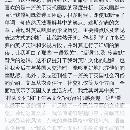
喜欢的是一篇关于英式幽默的深度分析。英式幽默一
直让我感到既着迷又困惑，很多时候，即使我听懂了
单词，却依然无法理解其中的笑点。这期杂志的文
章，通过对英式幽默的形成历史、主要特点以及常见
表达方式的剖析，让我豁然开朗。作者列举了许多经
典的英式笑话和影视片段，并对其进行了详细的解
读，让我明白了那些“一语双关”、“反讽”以及“冷幽默”
背后的逻辑。这不仅提升了我对英语文化的理解，也
让我今后在与英国人交流时，能够更好地把握他们的
幽默感。此外，杂志还刊登了一篇关于英国社会习俗
的介绍。文章从衣食住行、社交礼仪等多个方面，全
面地展示了英国人的生活方式。我尤其对其中关于
“排队文化”和“下午茶文化”的介绍很感兴趣，这些看
似微不足道的细节，却反映了一个民族深厚的文化底
蕴。通过这篇文章，我仿佛能够穿越时空，身临其境
地感受英伦风情。杂志的整体风格非常接地气，语言
通俗易懂，让我这个非英语专业出身的读者也能够轻