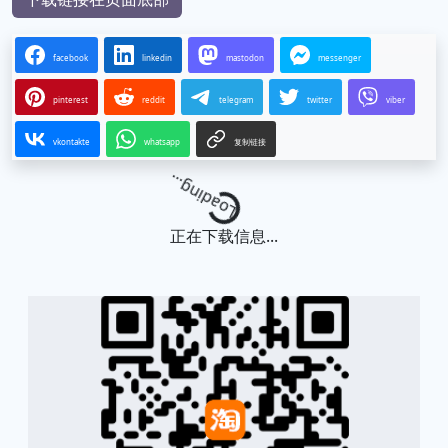
facebook
linkedin
mastodon
messenger
pinterest
reddit
telegram
twitter
viber
vkontakte
whatsapp
复制链接
Loading...
正在下载信息...