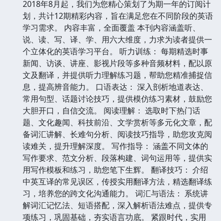
2018年8月起，我们为您精心策划了为期一年的订阅计
划，共计12期精彩内容，旨在满足您在不同阶段的英语
学习需求。 内容丰富，全面覆盖 本刊内容涵盖听、
说、读、写、译、学、用六大维度，力求为读者提供一
个立体化的英语学习平台。 听力训练： 每期精选时事
新闻、访谈、讲座、影视片段等多种音频材料，配以原
文及翻译，并提供听力理解练习题，帮助您精准捕捉信
息，提高辨音能力。 口语表达： 深入剖析地道表达、
常用句型、话题讨论技巧，提供模仿练习素材，鼓励您
大胆开口，自信交流。 阅读理解： 选取时下热门话
题、文化趣闻、科技前沿、文学赏析等多元化文章，配
备词汇讲解、长难句分析、阅读技巧指导，助您攻克阅
读难关，提升理解深度。 写作指导： 涵盖不同文体的
写作要求、范文分析、段落构建、词句运用等，提供实
用写作模板和练习，助您笔下生辉。 翻译技巧： 介绍
中英互译的常见误区，传授实用翻译方法，精选翻译练
习，培养您的跨文化沟通能力。 词汇与语法： 系统讲
解词汇记忆法、短语搭配，深入解析语法难点，提供专
项练习，巩固基础，夯实语言功底。 紧跟时代，实用