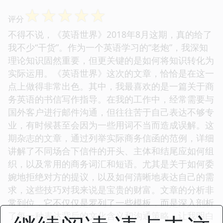
☆
☆
☆
☆
☆
评分
不得不说，《英语世界》2018年8月这期，真的给了
我不少“干货”。作为一个英语学习的“老炮”，我深知
理论知识固然重要，但更关键的是如何将知识转化为
实际运用。《英语世界》这次的文章，恰恰是在这一
点上做得非常出色。其中，我最喜欢的是一篇关于商
务英语的书信写作指导。在我的工作中，经常需要与
国外客户进行邮件沟通，但往往苦于自己表达不够专
业，有时候甚至会因为一些用词不当而造成误解。这
期杂志的文章，通过列举实际商务信函的范例，详细
讲解了不同场合下信件的开头、主体和结尾应如何组
织，以及常用的商务词汇和短语。尤其是关于如何委
婉地拒绝对方的提议，以及如何清晰地表达自己的需
求，这些技巧对我来说是宝贵的财富。文章的分析非
常到位，它不仅仅是罗列了一些模板，而是深入剖析
了每一种表达背后的文化含义和沟通策略，让我明白